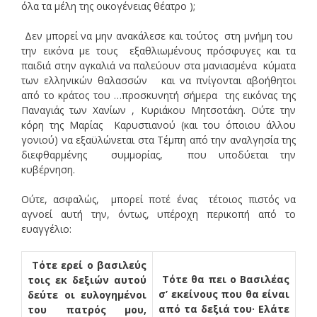
όλα τα μέλη της οικογένειας θέατρο );
Δεν μπορεί να μην ανακάλεσε και τούτος στη μνήμη του
την εικόνα με τους εξαθλιωμένους πρόσφυγες και τα
παιδιά στην αγκαλιά να παλεύουν στα μανιασμένα κύματα
των ελληνικών θαλασσών και να πνίγονται αβοήθητοι
από το κράτος του …προσκυνητή σήμερα της εικόνας της
Παναγιάς των Χανίων , Κυριάκου Μητσοτάκη. Ούτε την
κόρη της Μαρίας Καρυστιανού (και του όποιου άλλου
γονιού) να εξαϋλώνεται στα Τέμπη από την αναλγησία της
διεφθαρμένης συμμορίας, που υποδύεται την
κυβέρνηση.
Ούτε, ασφαλώς, μπορεί ποτέ ένας τέτοιος πιστός να
αγνοεί αυτή την, όντως, υπέροχη περικοπή από το
ευαγγέλιο:
Τότε ερεί ο βασιλεύς
Τότε θα πει ο Βασιλέας
τοις εκ δεξιών αυτού
σ’ εκείνους που θα είναι
δεύτε οι ευλογημένοι
από τα δεξιά του· Ελάτε
του πατρός μου,