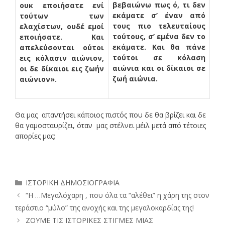
βεβαιώνω πως ό, τι δεν
ουκ εποιήσατε ενί
εκάματε σ’ έναν από
τούτων των
τους πιο τελευταίους
ελαχίστων, ουδέ εμοί
τούτους, σ’ εμένα δεν το
εποιήσατε. Και
εκάματε. Και θα πάνε
απελεύσονται ούτοι
τούτοι σε κόλαση
εις κόλασιν αιώνιον,
αιώνια και οι δίκαιοι σε
οι δε δίκαιοι εις ζωήν
ζωή αιώνια.
αιώνιον».
Θα μας απαντήσει κάποιος πιστός που δε θα βρίζει και δε
θα γαμοσταυρίζει, όταν μας στέλνει μέιλ μετά από τέτοιες
απορίες μας;
Κατηγορίες
ΙΣΤΟΡΙΚΗ ΔΗΜΟΣΙΟΓΡΑΦΙΑ
“Η …Μεγαλόχαρη , που όλα τα “αλέθει” η χάρη της στον
τεράστιο “μύλο” της ανοχής και της μεγαλοκαρδίας της!
ΖΟΥΜΕ ΤΙΣ ΙΣΤΟΡΙΚΕΣ ΣΤΙΓΜΕΣ ΜΙΑΣ