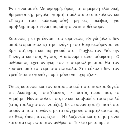
΄Ένα είναι αυτό. Με αφορμή, όμως τη σημερινή ελληνική,
θρησκευτική, μεγάλη γιορτή ( μάλιστα το αποκαλούν και
«Πάσχα του καλοκαιριού») μερικές σκέψεις για
προβληματισμό είναι απαραίτητο να καταθέσουμε.
Κατανοώ, με την έννοια του ερμηνεύω, εξηγώ (αλλά, δεν
αποδέχομαι κιόλας) την ανάγκη του θρησκευόμενου να
βρει στήριγμα και παρηγοριά στο Γιαχβέ, τον Υιό, την
Παναγιά και τους Αγίους. Η αδυναμία είναι σύμφυτη . Ο
άνθρωπος έχει ανάγκη τον «πατερούλη» ,που θα τον
κρατάει από το χέρι στα δύσκολα. Στα εύκολα δεν τον
χρειάζεται το γονιό , παρά μόνο για…χαρτζιλίκι.
΄Όπως κατανοώ και τον αστροφυσικό ( στο κουκουβαγείο
της Ακαδημίας σιτιζόμενος κι αυτός τωρα πια), το
Δημήτρη Νανόπουλο, που, αν και κουβαλάει τόσο μυαλό
(έτσι, τουλάχιστον, νομίζει), δε …συνάντησε (!) ποτέ στα
ουράνια που οργώνει με τα σύγχρονα υπερτηλεοσκόπια,
το Θεό, όπως ισχυρίζεται. Η αλαζονεία και η οίηση είναι
και αυτά σύμφυτα στον άνθρωπο. Πακέτο με τα πρώτα.