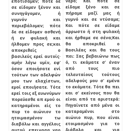
νερό; Και πότε σε
εποτίσαμεν; πότε δε
είδαμε ξένο και σε
σε είδομεν ξένον και
πήραμε μαζί μας ή
συνηγάγομεν, ή
γυμνό και σε ντύσαμε;
γυμνόν και
Και πότε σε είδαμε
περιεβάλομεν; πότε
άρρωστο ή στη φυλακή
δε σε είδομεν ασθενή
και ήρθαμε σε σένα;Και
ή εν φυλακή και
θα αποκριθεί ο
ήλθομεν προς σε;και
Βασιλέας και θα τους
αποκριθείς ο
πει: Σας βεβαιώνω πως
βασιλεύς ερεί αυτοίς·
ό, τι εκάματε σ’ έναν
αμήν λέγω υμίν, εφ’
από τους πιο
όσον εποιήσατε ενί
τελευταίους τούτους
τούτων των αδελφών
αδελφούς μου σ’ εμένα
μου των ελαχίστων,
το εκάματε. Τότε θα πει
εμοί εποιήσατε. Τότε
και σ’ εκείνους που θα
ερεί τοις εξ ευωνύμων
είναι από τα αριστερά:
πορεύεσθε απ εμού οι
Πηγαίνετε από μένα οι
κατηραμένοι είς το
καταραμένοι στο
πυρ το αιώνιον το
αιώνιο πυρ, που είναι
ητοιμασμένον τω
ετοιμασμένο για το
διαβόλω και αγγέλοις
διάβολο και για
αυτού. επεινασα γαρ