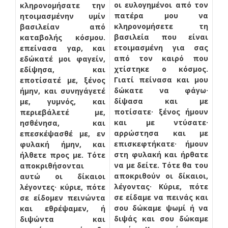
οι ευλογημένοι από τον
κληρονομήσατε την
πατέρα μου να
ητοιμασμένην υμίν
κληρονομήσετε τη
βασιλείαν από
βασιλεία που είναι
καταβολής κόσμου.
ετοιμασμένη για σας
επείνασα γαρ, και
από τον καιρό που
εδώκατέ μοι φαγείν,
χτίστηκε ο κόσμος.
εδίψησα, και
Γιατί πείνασα και μου
εποτίσατέ με, ξένος
δώκατε να φάγω·
ήμην, και συνηγάγετέ
δίψασα και με
με, γυμνός, και
ποτίσατε· ξένος ήμουν
περιεβάλετέ με,
και με ντύσατε·
ησθένησα, και
αρρώστησα και με
επεσκέψασθέ με, εν
επισκεφτήκατε· ήμουν
φυλακή ήμην, και
στη φυλακή και ήρθατε
ήλθετε προς με. Τότε
να με δείτε. Τότε θα του
αποκριθήσονται
αποκριθούν οι δίκαιοι,
αυτώ οι δίκαιοι
λέγοντας· Κύριε, πότε
λέγοντες· κύριε, πότε
σε είδαμε να πεινάς και
σε είδομεν πεινώντα
σου δώκαμε ψωμί ή να
και εθρέψαμεν, ή
διψάς και σου δώκαμε
διψώντα και