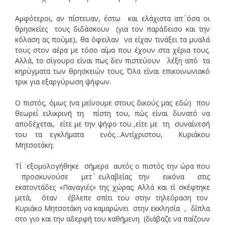
Αμφότεροι, αν πίστευαν, έστω και ελάχιστα απ΄ όσα οι
θρησκείες τους διδάσκουν (για τον παράδεισο και την
κόλαση ας πούμε), θα όφειλαν να είχαν τινάξει τα μυαλά
τους στον αέρα με τόσο αίμα που έχουν στα χέρια τους.
Αλλά, το σίγουρο είναι πως δεν πιστεύουν λέξη από τα
κηρύγματα των θρησκειών τους. ΄Όλα είναι επικοινωνιακό
τρικ για εξαργύρωση ψήφων.
Ο πιστός, όμως (να μείνουμε στους δικούς μας εδώ) που
θεωρεί ειλικρινή τη πίστη του, πώς είναι δυνατό να
αποδέχεται, είτε με την ψήφο του ,είτε με τη συναίνεσή
του τα εγκλήματα ενός…Αντίχριστου, Κυριάκου
Μητσοτάκη;
Τί εξομολογήθηκε σήμερα αυτός ο πιστός την ώρα που
προσκυνούσε μετ΄ ευλαβείας την εικόνα στις
εκατοντάδες «Παναγιές» της χώρας; Αλλά και τί σκέφτηκε
μετά, όταν έβλεπε σπίτι του στην τηλεόραση τον
Κυριάκο Μητσοτάκη να καμαρώνει στην εκκλησία , δίπλα
στο γιο και την αδερφή του καθήμενη (διάβαζε να παίζουν