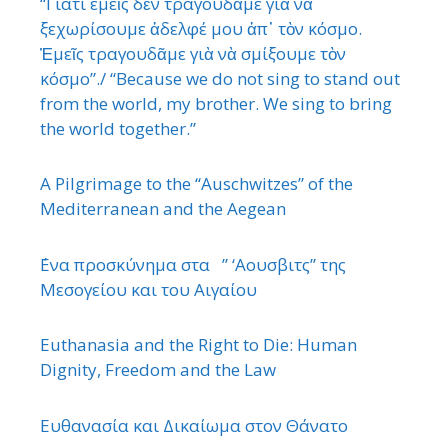
“Γιατί εμεῖς δὲν τραγουδᾶμε γιὰ νὰ
ξεχωρίσουμε ἀδελφέ μου ἀπ᾿ τὸν κόσμο.
Ἐμεῖς τραγουδᾶμε γιὰ νὰ σμίξουμε τὸν
κόσμο”./ “Because we do not sing to stand out
from the world, my brother. We sing to bring
the world together.”
A Pilgrimage to the “Auschwitzes” of the
Mediterranean and the Aegean
΄Ενα προσκύνημα στα ” ‘Αουσβιτς” της
Μεσογείου και του Αιγαίου
Euthanasia and the Right to Die: Human
Dignity, Freedom and the Law
Ευθανασία και Δικαίωμα στον Θάνατο