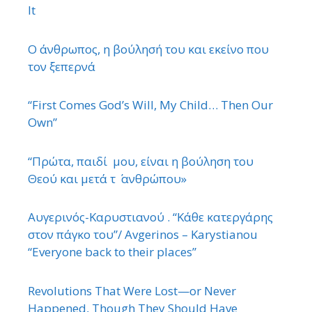
It
Ο άνθρωπος, η βούλησή του και εκείνο που
τον ξεπερνά
“First Comes God’s Will, My Child… Then Our
Own”
“Πρώτα, παιδί μου, είναι η βούληση του
Θεού και μετά τ ΄ ανθρώπου»
Αυγερινός-Καρυστιανού . “Κάθε κατεργάρης
στον πάγκο του”/ Avgerinos – Karystianou
“Εveryone back to their places”
Revolutions That Were Lost—or Never
Happened, Though They Should Have