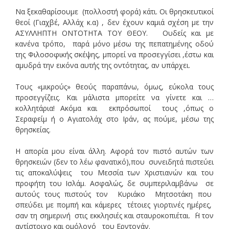
Να ξεκαθαρίσουμε (πολλοστή φορά) κάτι. Οι θρησκευτικοί
θεοί (Γιαχβέ, Αλλάχ κ.α) , δεν έχουν καμιά σχέση με την
ΑΣΥΛΛΗΠΤΗ ΟΝΤΟΤΗΤΑ ΤΟΥ ΘΕΟΥ. Ουδείς και με
κανένα τρόπο, παρά μόνο μέσω της πεπατημένης οδού
της Φιλοσοφικής σκέψης, μπορεί να προσεγγίσει ,έστω και
αμυδρά την εικόνα αυτής της οντότητας, αν υπάρχει.
Τους «μικρούς» θεούς παραπάνω, όμως, εύκολα τους
προσεγγίζεις. Και μάλιστα μπορείτε να γίνετε και …
κολλητάρια! Ακόμα και εκπρόσωποί τους ,όπως ο
Σεραφείμ ή ο Αγιατολάχ στο Ιράν, ας πούμε, μέσω της
θρησκείας.
Η απορία μου είναι άλλη. Αφορά τον πιστό αυτών των
θρησκειών (δεν το λέω φανατικό),που συνειδητά πιστεύει
τις αποκαλύψεις του Μεσσία των Χριστιανών και του
προφήτη του Ισλάμ. Ασφαλώς, δε συμπεριλαμβάνω σε
αυτούς τους πιστούς τον Κυριάκο Μητσοτάκη που
σπεύδει με πομπή και κάμερες τέτοιες γιορτινές ημέρες,
σαν τη σημερινή στις εκκλησιές και σταυροκοπιέται. ΄Η τον
αντίστοιχο και ομόλογό του Ερντογάν.