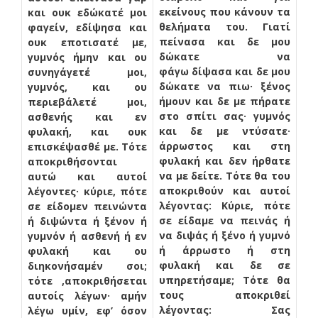
εκείνους που κάνουν τα
και ουκ εδώκατέ μοι
θελήματα του. Γιατί
φαγείν, εδίψησα και
πείνασα και δε μου
ουκ εποτισατέ με,
δώκατε να
γυμνός ήμην και ου
φάγω
δίψασα και δε μου
συνηγάγετέ μοι,
δώκατε να πιω· ξένος
γυμνός, και ου
ήμουν και δε με πήρατε
περιεβάλετέ μοι,
στο σπίτι σας· γυμνός
ασθενής και εν
και δε με ντύσατε·
φυλακή, και ουκ
άρρωστος και στη
επισκέψασθέ με. Τότε
φυλακή και δεν ήρθατε
αποκριθήσονται
να με δείτε. Τότε θα του
αυτώ και αυτοί
αποκριθούν και αυτοί
λέγοντες· κύριε, πότε
λέγοντας: Κύριε, πότε
σε είδομεν πεινώντα
σε είδαμε να πεινάς ή
ή διψώντα ή ξένον ή
να διψάς ή ξένο ή γυμνό
γυμνόν ή ασθενή ή εν
ή άρρωστο ή στη
φυλακή και ου
φυλακή και δε σε
διηκονήσαμέν σοι;
υπηρετήσαμε; Τότε θα
τότε ,αποκριθήσεται
τους αποκριθεί
αυτοίς λέγων· αμήν
λέγοντας: Σας
λέγω υμίν, εφ’ όσον