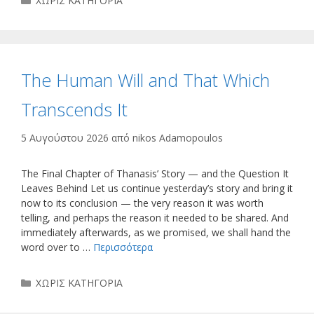
ΧΩΡΙΣ ΚΑΤΗΓΟΡΙΑ
The Human Will and That Which
Transcends It
5 Αυγούστου 2026
από
nikos Adamopoulos
The Final Chapter of Thanasis’ Story — and the Question It
Leaves Behind Let us continue yesterday’s story and bring it
now to its conclusion — the very reason it was worth
telling, and perhaps the reason it needed to be shared. And
immediately afterwards, as we promised, we shall hand the
word over to …
Περισσότερα
Κατηγορίες
ΧΩΡΙΣ ΚΑΤΗΓΟΡΙΑ