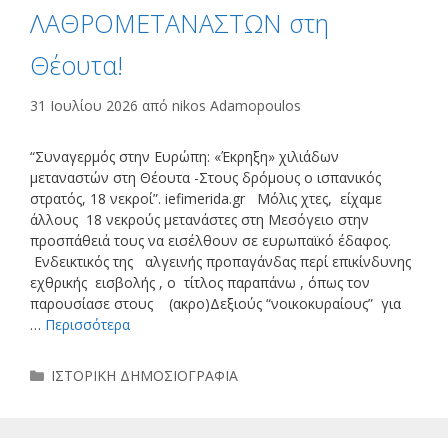
ΛΑΘΡΟΜΕΤΑΝΑΣΤΩΝ στη
Θέουτα!
31 Ιουλίου 2026
από
nikos Adamopoulos
“Συναγερμός στην Ευρώπη: «Έκρηξη» χιλιάδων
μεταναστών στη Θέουτα -Στους δρόμους ο ισπανικός
στρατός, 18 νεκροί”. iefimerida.gr Μόλις χτες, είχαμε
άλλους 18 νεκρούς μετανάστες στη Μεσόγειο στην
προσπάθειά τους να εισέλθουν σε ευρωπαϊκό έδαφος.
Ενδεικτικός της αλγεινής προπαγάνδας περί επικίνδυνης
εχθρικής εισβολής , ο τίτλος παραπάνω , όπως τον
παρουσίασε στους (ακρο)Δεξιούς “νοικοκυραίους” για
…
Περισσότερα
Κατηγορίες
ΙΣΤΟΡΙΚΗ ΔΗΜΟΣΙΟΓΡΑΦΙΑ