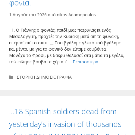
φονιά.
1 Αυγούστου 2026
από
nikos Adamopoulos
1. Ο Γιάννης ο φονιάς, παιδί μιας πατρινιάς κι ενός
Μεσολογγίτη, προχτές την Κυριακή μετά απ’ τη φυλακή,
επέρασ’ απ’ το σπίτι. __ Του βγάλαμε γλυκό τού βγάλαμε
και μέντα, μα για το φονικό δεν είπαμε κουβέντα. ____
Μονάχα το Φροσί, με δάκρυ θαλασσί στα μάτια τα μεγάλα,
τού φίλησε βουβά τα χέρια τ’ …
Περισσότερα
Κατηγορίες
ΙΣΤΟΡΙΚΗ ΔΗΜΟΣΙΟΓΡΑΦΙΑ
…18 Spanish soldiers dead from
yesterday’s invasion of thousands