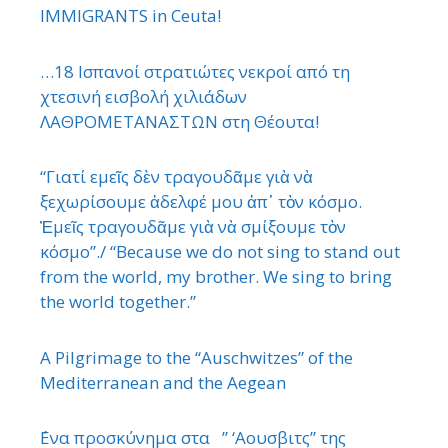
IMMIGRANTS in Ceuta!
…18 Ισπανοί στρατιώτες νεκροί από τη
χτεσινή εισβολή χιλιάδων
ΛΑΘΡΟΜΕΤΑΝΑΣΤΩΝ στη Θέουτα!
“Γιατί εμεῖς δὲν τραγουδᾶμε γιὰ νὰ
ξεχωρίσουμε ἀδελφέ μου ἀπ᾿ τὸν κόσμο.
Ἐμεῖς τραγουδᾶμε γιὰ νὰ σμίξουμε τὸν
κόσμο”./ “Because we do not sing to stand out
from the world, my brother. We sing to bring
the world together.”
A Pilgrimage to the “Auschwitzes” of the
Mediterranean and the Aegean
΄Ενα προσκύνημα στα ” ‘Αουσβιτς” της