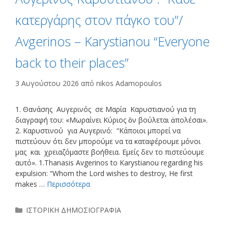
κατεργάρης στον πάγκο του”/
Avgerinos – Karystianou “Εveryone
back to their places”
3 Αυγούστου 2026
από
nikos Adamopoulos
1. Θανάσης Αυγερινός σε Μαρία Καρυστιανού για τη
διαγραφή του: «Μωραίνει Κύριος ὃν βούλεται ἀπολέσαι».
2. Καρυστινού για Αυγερινό: “Κάποιοι μπορεί να
πιστεύουν ότι δεν μπορούμε να τα καταφέρουμε μόνοι
μας και χρειαζόμαστε βοήθεια. Εμείς δεν το πιστεύουμε
αυτό». 1.Thanasis Avgerinos to Karystianou regarding his
expulsion: “Whom the Lord wishes to destroy, He first
makes …
Περισσότερα
Κατηγορίες
ΙΣΤΟΡΙΚΗ ΔΗΜΟΣΙΟΓΡΑΦΙΑ