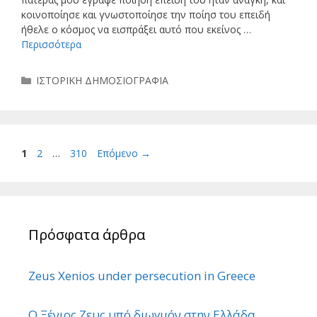
κοινοποίησε και γνωστοποίησε την ποίησ του επειδή
ήθελε ο κόσμος να εισπράξει αυτό που εκείνος …
Περισσότερα
Κατηγορίες
ΙΣΤΟΡΙΚΗ ΔΗΜΟΣΙΟΓΡΑΦΙΑ
Σελίδα
Σελίδα
Σελίδα
1
2
…
310
Επόμενο
→
Πρόσφατα άρθρα
Zeus Xenios under persecution in Greece
Ο Ξένιος Ζευς υπό διωγμόν στην Ελλάδα