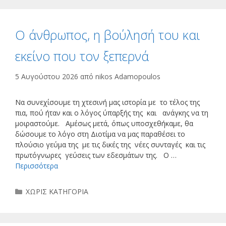
Ο άνθρωπος, η βούλησή του και
εκείνο που τον ξεπερνά
5 Αυγούστου 2026
από
nikos Adamopoulos
Να συνεχίσουμε τη χτεσινή μας ιστορία με το τέλος της
πια, πού ήταν και ο λόγος ύπαρξής της και ανάγκης να τη
μοιραστούμε. Αμέσως μετά, όπως υποσχεθήκαμε, θα
δώσουμε το λόγο στη Διοτίμα να μας παραθέσει το
πλούσιο γεύμα της με τις δικές της νέες συνταγές και τις
πρωτόγνωρες γεύσεις των εδεσμάτων της. Ο …
Περισσότερα
Κατηγορίες
ΧΩΡΙΣ ΚΑΤΗΓΟΡΙΑ