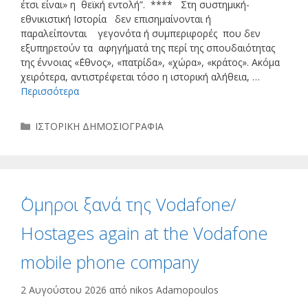
έτσι είναι» η θεϊκή εντολή”. **** Στη συστημική-
εθνικιστική Ιστορία δεν επισημαίνονται ή
παραλείπονται γεγονότα ή συμπεριφορές που δεν
εξυπηρετούν τα αφηγήματά της περί της σπουδαιότητας
της έννοιας «΄Εθνος», «πατρίδα», «χώρα», «κράτος». Ακόμα
χειρότερα, αντιστρέφεται τόσο η ιστορική αλήθεια, …
Περισσότερα
Κατηγορίες
ΙΣΤΟΡΙΚΗ ΔΗΜΟΣΙΟΓΡΑΦΙΑ
΄Ομηροι ξανά της Vodafone/
Hostages again at the Vodafone
mobile phone company
2 Αυγούστου 2026
από
nikos Adamopoulos