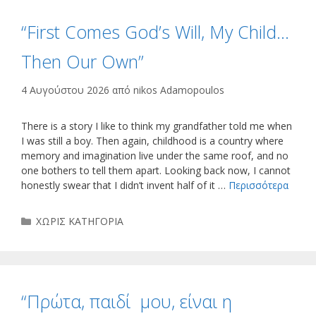
“First Comes God’s Will, My Child…
Then Our Own”
4 Αυγούστου 2026
από
nikos Adamopoulos
There is a story I like to think my grandfather told me when
I was still a boy. Then again, childhood is a country where
memory and imagination live under the same roof, and no
one bothers to tell them apart. Looking back now, I cannot
honestly swear that I didn’t invent half of it …
Περισσότερα
Κατηγορίες
ΧΩΡΙΣ ΚΑΤΗΓΟΡΙΑ
“Πρώτα, παιδί μου, είναι η