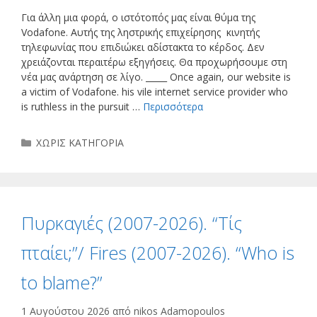
Για άλλη μια φορά, ο ιστότοπός μας είναι θύμα της
Vodafone. Αυτής της ληστρικής επιχείρησης κινητής
τηλεφωνίας που επιδιώκει αδίστακτα το κέρδος. Δεν
χρειάζονται περαιτέρω εξηγήσεις. Θα προχωρήσουμε στη
νέα μας ανάρτηση σε λίγο. _____ Once again, our website is
a victim of Vodafone. his vile internet service provider who
is ruthless in the pursuit …
Περισσότερα
Κατηγορίες
ΧΩΡΙΣ ΚΑΤΗΓΟΡΙΑ
Πυρκαγιές (2007-2026). “Τίς
πταίει;”/ Fires (2007-2026). “Who is
to blame?”
1 Αυγούστου 2026
από
nikos Adamopoulos