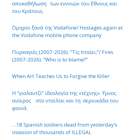
αποκαθήλωση των εννοιών του ΄Εθνους και
του Κράτους.
΄Ομηροι ξανά της Vodafone/ Hostages again at
the Vodafone mobile phone company
Πυρκαγιές (2007-2026). “Τίς πταίει;”/ Fires
(2007-2026). “Who is to blame?”
When Art Teaches Us to Forgive the Killer
Η “γιαλαντζί” ιδεολογία της «τέχνης». ΄Υμνος
ανίερος στο νταϊλίκι και τη σερνικάδα του
φονιά.
…18 Spanish soldiers dead from yesterday’s
invasion of thousands of ILLEGAL