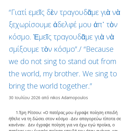
“Γιατί εμεῖς δὲν τραγουδᾶμε γιὰ νὰ
ξεχωρίσουμε ἀδελφέ μου ἀπ᾿ τὸν
κόσμο. Ἐμεῖς τραγουδᾶμε γιὰ νὰ
σμίξουμε τὸν κόσμο”./ “Because
we do not sing to stand out from
the world, my brother. We sing to
bring the world together.”
30 Ιουλίου 2026
από
nikos Adamopoulos
1.Έρη Ρίτσου: «Ο πατέρας μου έγραψε ποίηση επειδή
ήθελε να τη δώσει στον κόσμο -Δεν απαγορεύω τίποτα σε
κανέναν. Δεν έγραψε ποίηση για να έχω εγώ προίκα, ο
πατέρας μου έγραψε ποίηση επειδή του ήταν ανάγκη, και