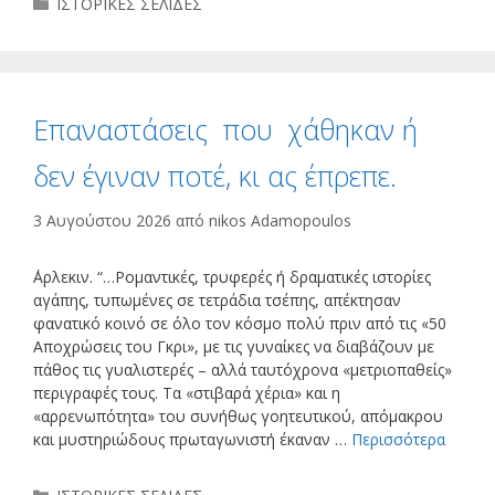
Κατηγορίες
ΙΣΤΟΡΙΚΕΣ ΣΕΛΙΔΕΣ
Επαναστάσεις που χάθηκαν ή
δεν έγιναν ποτέ, κι ας έπρεπε.
3 Αυγούστου 2026
από
nikos Adamopoulos
΄Αρλεκιν. “…Ρομαντικές, τρυφερές ή δραματικές ιστορίες
αγάπης, τυπωμένες σε τετράδια τσέπης, απέκτησαν
φανατικό κοινό σε όλο τον κόσμο πολύ πριν από τις «50
Αποχρώσεις του Γκρι», με τις γυναίκες να διαβάζουν με
πάθος τις γυαλιστερές – αλλά ταυτόχρονα «μετριοπαθείς»
περιγραφές τους. Τα «στιβαρά χέρια» και η
«αρρενωπότητα» του συνήθως γοητευτικού, απόμακρου
και μυστηριώδους πρωταγωνιστή έκαναν …
Περισσότερα
Κατηγορίες