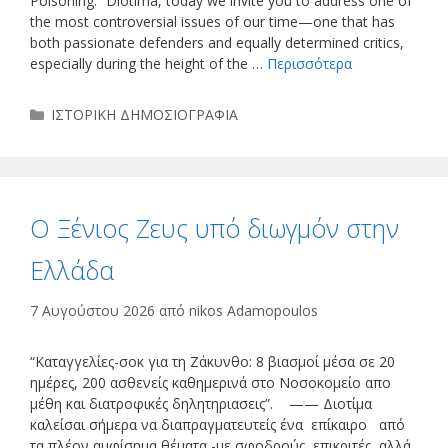
Poisoning.” Diotima, today we invite you to address one of
the most controversial issues of our time—one that has
both passionate defenders and equally determined critics,
especially during the height of the …
Περισσότερα
Κατηγορίες
ΙΣΤΟΡΙΚΗ ΔΗΜΟΣΙΟΓΡΑΦΙΑ
Ο Ξένιος Ζευς υπό διωγμόν στην
Ελλάδα
7 Αυγούστου 2026
από
nikos Adamopoulos
“Καταγγελίες-σοκ για τη Ζάκυνθο: 8 βιασμοί μέσα σε 20
ημέρες, 200 ασθενείς καθημερινά στο Νοσοκομείο απο
μέθη και διατροφικές δηλητηριασεις”. —— Διοτίμα
καλείσαι σήμερα να διαπραγματευτείς ένα επίκαιρο από
τα πλέον αμφίσημα θέματα -με σφοδρούς επικριτές, αλλά