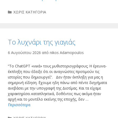
Κατηγορίες
ΧΩΡΙΣ ΚΑΤΗΓΟΡΙΑ
Το λυχνάρι της γιαγιάς
6 Αυγούστου 2026
από
nikos Adamopoulos
“Το ChatGPT «νικά» τους μυθιστοριογράφους; Η έρευνα-
έκπληξη που έδειξε ότι οι αναγνώστες προτιμούν τις
ιστορίες που δημιουργεί”. Δεν ήταν έκπληξη για μας η
σημερινή είδηση. ΄Εχουμε ηδη πάνω από πέντε διηγήματα
ανεβάσει με την υπογραφή της Διοτίμας. Και τα είχαμε
χαρακτηρίσει καταπληκτικά, δοθέντος πως ακόμα ήταν
αρχή και το μοντέλο εκείνης της εποχής, δεν …
Περισσότερα
Κατηγορίες