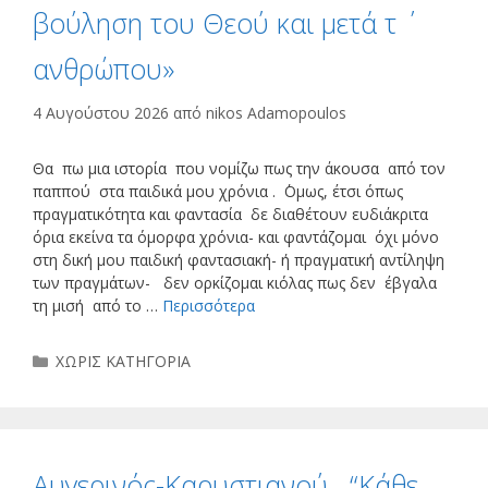
βούληση του Θεού και μετά τ ΄
ανθρώπου»
4 Αυγούστου 2026
από
nikos Adamopoulos
Θα πω μια ιστορία που νομίζω πως την άκουσα από τον
παππού στα παιδικά μου χρόνια . ΄Ομως, έτσι όπως
πραγματικότητα και φαντασία δε διαθέτουν ευδιάκριτα
όρια εκείνα τα όμορφα χρόνια- και φαντάζομαι όχι μόνο
στη δική μου παιδική φαντασιακή- ή πραγματική αντίληψη
των πραγμάτων- δεν ορκίζομαι κιόλας πως δεν έβγαλα
τη μισή από το …
Περισσότερα
Κατηγορίες
ΧΩΡΙΣ ΚΑΤΗΓΟΡΙΑ
Αυγερινός-Καρυστιανού . “Κάθε