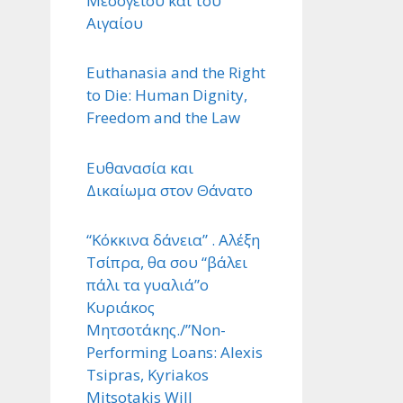
Μεσογείου και του
Αιγαίου
Euthanasia and the Right
to Die: Human Dignity,
Freedom and the Law
Ευθανασία και
Δικαίωμα στον Θάνατο
“Κόκκινα δάνεια” . Αλέξη
Τσίπρα, θα σου “βάλει
πάλι τα γυαλιά”ο
Κυριάκος
Μητσοτάκης./”Non-
Performing Loans: Alexis
Tsipras, Kyriakos
Mitsotakis Will