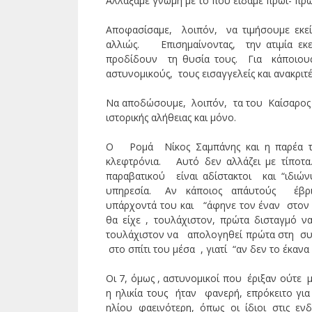
Αλλάξαμε γνώμη με το που είδαμε πρωί- πρωί
Αποφασίσαμε, λοιπόν, να τιμήσουμε εκεί
αλλιώς. Επισημαίνοντας, την ατιμία ε
προδίδουν τη θυσία τους. Για κάποιους
αστυνομικούς, τους εισαγγελείς και ανακριτ
Να αποδώσουμε, λοιπόν, τα του Καίσαρος τ
ιστορικής αλήθειας και μόνο.
Ο Ρομά Νίκος Σαμπάνης και η παρέα το
κλεφτρόνια. Αυτό δεν αλλάζει με τίποτα
παραβατικού είναι αδίστακτοι και “ιδιώ
υπηρεσία. Αν κάποιος απ΄αυτούς έβρισκ
υπάρχοντά του και “άφηνε τον έναν στον τ
θα είχε , τουλάχιστον, πρώτα δισταγμό να
τουλάχιστον να απολογηθεί πρώτα στη συ
στο σπίτι του μέσα , γιατί “αν δεν το έκανα
Οι 7, όμως , αστυνομικοί που έριξαν ούτε 
η ηλικία τους ήταν φανερή, επρόκειτο για
ηλίου φαεινότερη, όπως οι ίδιοι στις ε