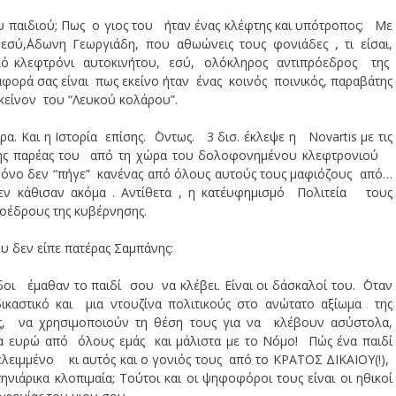
υ παιδιού; Πως ο γιος του ήταν ένας κλέφτης και υπότροπος; Με
σύ,΄Αδωνη Γεωργιάδη, που αθωώνεις τους φονιάδες , τι είσαι,
πλό κλεφτρόνι αυτοκινήτου, εσύ, ολόκληρος αντιπρόεδρος της
φορά σας είναι πως εκείνο ήταν ένας κοινός ποινικός, παραβάτης
κείνον του “Λευκού κολάρου”.
. Και η Ιστορία επίσης. ΄Οντως. 3 δισ. έκλεψε η Novartis με τις
αι της παρέας του από τη χώρα του δολοφονημένου κλεφτρονιού
μόνο δεν “πήγε” κανένας από όλους αυτούς τους μαφιόζους από…
εν κάθισαν ακόμα . Αντίθετα , η κατ΄ευφημισμό Πολιτεία τους
ροέδρους της κυβέρνησης.
 δεν είπε πατέρας Σαμπάνης:
δοι έμαθαν το παιδί σου να κλέβει. Είναι οι δάσκαλοί του. ΄Οταν
ικαστικό και μια ντουζίνα πολιτικούς στο ανώτατο αξίωμα της
ς, να χρησιμοποιούν τη θέση τους για να κλέβουν ασύστολα,
ια ευρώ από όλους εμάς και μάλιστα με το Νόμο! Πώς ένα παιδί
ελειμμένο κι αυτός και ο γονιός τους από το ΚΡΑΤΟΣ ΔΙΚΑΙΟΥ(!),
ηνιάρικα κλοπιμαία; Τούτοι και οι ψηφοφόροι τους είναι οι ηθικοί