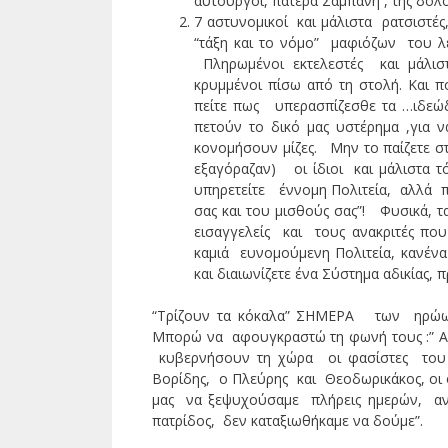
αυτουργοί, πατέρα Σαμπάνη , της δολ
7 αστυνομικοί και μάλιστα ρατσιστέ
“τάξη και το νόμο” μαφιόζων του λε
Πληρωμένοι εκτελεστές και μάλισ
κρυμμένοι πίσω από τη στολή. Και 
πείτε πως υπερασπίζεσθε τα …ιδεώδ
πετούν το δικό μας υστέρημα ,για
κονομήσουν μίζες. Μην το παίζετε 
εξαγόραζαν) οι ίδιοι και μάλιστα τ
υπηρετείτε έννομη Πολιτεία, αλλά π
σας και του μισθούς σας”! Φυσικά, 
εισαγγελείς και τους ανακριτές πο
καμιά ευνομούμενη Πολιτεία, κανένα
και διαιωνίζετε ένα Σύστημα αδικίας,
“Τρίζουν τα κόκαλα” ΣΗΜΕΡΑ των ηρώων 
Μπορώ να αφουγκραστώ τη φωνή τους :” Αν 
κυβερνήσουν τη χώρα οι φασίστες του Μ
Βορίδης, ο Πλεύρης και Θεοδωρικάκος, οι 
μας να ξεψυχούσαμε πλήρεις ημερών, αν
πατρίδος, δεν καταξιωθήκαμε να δούμε”.