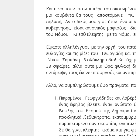
Και τί να πουν στον πατέρα του σκοτωμένο
μια κουβέντα θα τους αποστόμωνε: “Κι ε
δηλαδή; Αν ο δικός μου γιος ήταν ένα α
κυβέρνησης, είσαι κανονικός μαφιόζος! δια
του Νόμου. Κι εσύ κλέφτης με το Νόμο, ε
Είμαστε αλληλέγγυοι με την οργή του πατέρα
ευλογίες και τις μίζες του Γεωργιάδη κ
Νίκου Σαμπάνη. 3 ολόκληρα δισ! Και όχι 
38 σφαίρες, αλλά ούτε μια ώρα φυλακή δ
αντάμειψε, τους έκανε υπουργούς και αντιπ
Αλλά, να συμπληρώσουμε δυο πράγματα που
Πικραμένοι , Γεωργιάδηδες και Λοβέρ
ένας έφηβος βλέπει έναν ανώτατο δ
Βουλής του θεσμού της Δημοκρατία
προκλητικά ,ξεδιάντροπα, εκατομμύρ
παραπεταμένο σαν σκουπίδι, εγκαταλ
δε θα γίνει κλέφτης ακόμα και για φτ