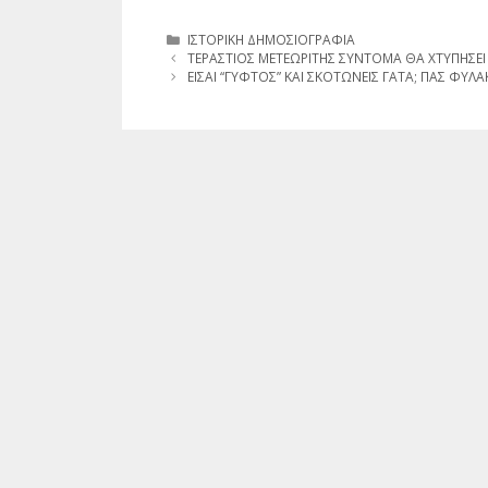
Κατηγορίες
ΙΣΤΟΡΙΚΗ ΔΗΜΟΣΙΟΓΡΑΦΙΑ
TΕΡΑΣΤΙΟΣ ΜΕΤΕΩΡΙΤΗΣ ΣΥΝΤΟΜΑ ΘΑ ΧΤΥΠΗΣΕΙ
ΕΙΣΑΙ “ΓΥΦΤΟΣ” ΚΑΙ ΣΚΟΤΩΝΕΙΣ ΓΑΤΑ; ΠΑΣ ΦΥΛΑ