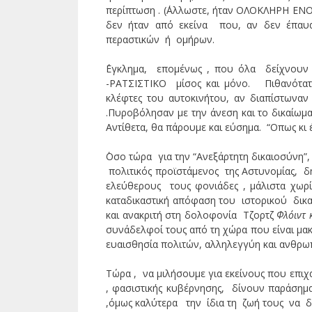
περίπτωση . (΄Αλλωστε, ήταν ΟΛΟΚΛΗΡΗ ΕΝ
δεν ήταν από εκείνα που, αν δεν έπαυ
περαστικών ή ομήρων.
΄Εγκλημα, επομένως , που όλα δείχνουν
-ΡΑΤΣΙΣΤΙΚΟ μίσος και μόνο. Πιθανότα
κλέφτες του αυτοκινήτου, αν διαπίστωναν
.Πυροβόλησαν με την άνεση και το δικαίωμα
Αντίθετα, θα πάρουμε και εύσημα. “Οπως κι έ
΄Οσο τώρα για την “Ανεξάρτητη δικαιοσύνη”
πολιτικός προϊστάμενος της Αστυνομίας,
ελεύθερους τους φονιάδες , μάλιστα χωρί
καταδικαστική απόφαση του ιστορικού δικα
και ανακριτή στη δολοφονία Τζορτζ
Φλόιντ 
συνάδελφοί τους από τη χώρα που είναι μακρ
ευαισθησία πολιτών, αλληλεγγύη και ανθρωπ
Τώρα , να μιλήσουμε για εκείνους που επιχ
, φασιστικής κυβέρνησης, δίνουν παράση
,όμως καλύτερα την ίδια τη ζωή τους να δ