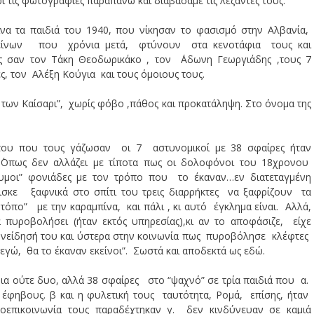
 τις φωτογραφίες παραπάνω και διαβάσαμε τις λεζάντες τους.
να τα παιδιά του 1940, που νίκησαν το φασισμό στην Αλβανία,
κείνων που χρόνια μετά, φτύνουν στα κενοτάφια τους και
 σαν τον Τάκη Θεοδωρικάκο , τον ΄Αδωνη Γεωργιάδης ,τους 7
ές, τον Αλέξη Κούγια και τους όμοιους τους.
ων Καίσαρι”, χωρίς φόβο ,πάθος και προκατάληψη. Στο όνομα της
υ που τους γάζωσαν οι 7 αστυνομικοί με 38 σφαίρες ήταν
.΄Οπως δεν αλλάζει με τίποτα πως οι δολοφόνοι του 18χρονου
νυμοι” φονιάδες με τον τρόπο που το έκαναν…εν διατεταγμένη
ε ξαφνικά στο σπίτι του τρεις διαρρήκτες να ξαφρίζουν τα
όπο” με την καραμπίνα, και πάλι , κι αυτό έγκλημα είναι. Αλλά,
 πυροβολήσει (ήταν εκτός υπηρεσίας),κι αν το αποφάσιζε, είχε
νείδησή του και ύστερα στην κοινωνία πως πυροβόλησε κλέφτες
 εγώ, θα το έκαναν εκείνοι”. Σωστά και αποδεκτά ως εδώ.
μια ούτε δυο, αλλά 38 σφαίρες στο “ψαχνό” σε τρία παιδιά που α.
 έφηβους. β και η φυλετική τους ταυτότητα, Ρομά, επίσης, ήταν
νδοεπικοινωνία τους παραδέχτηκαν γ. δεν κινδύνευαν σε καμιά