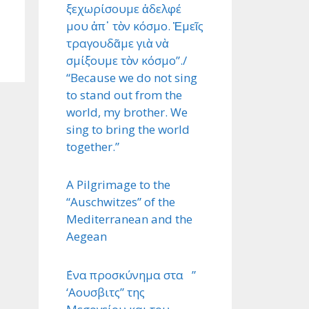
ξεχωρίσουμε ἀδελφέ
μου ἀπ᾿ τὸν κόσμο. Ἐμεῖς
τραγουδᾶμε γιὰ νὰ
σμίξουμε τὸν κόσμο”./
“Because we do not sing
to stand out from the
world, my brother. We
sing to bring the world
together.”
A Pilgrimage to the
“Auschwitzes” of the
Mediterranean and the
Aegean
΄Ενα προσκύνημα στα ”
‘Αουσβιτς” της