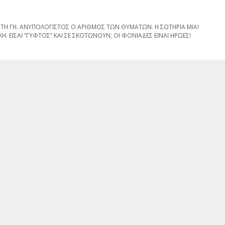
 ΤΗ ΓΗ. ΑΝΥΠΟΛΟΓΙΣΤΟΣ Ο ΑΡΙΘΜΟΣ ΤΩΝ ΘΥΜΑΤΩΝ. Η ΣΩΤΗΡΙΑ ΜΙΑ!
ΚΗ. ΕΙΣΑΙ “ΓΥΦΤΟΣ” ΚΑΙ ΣΕ ΣΚΟΤΩΝΟΥΝ; ΟΙ ΦΟΝΙΑΔΕΣ ΕΙΝΑΙ ΗΡΩΕΣ!