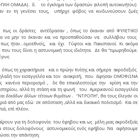
ΟΠΛΗ ΟΜΑΔΑ) . δ. το έγκλημα των δραστών (κλοπή αυτοκινήτου)
αν εν τη γενέσει τους, υπήρχε φόβος να κινδυνεύσουν ζωές
 πως οι δράστες αντέδρασαν , όπως το έκαναν από ΦΥΛΕΤΙΚΟ
τα να μην το έκαναν και να προσπαθούσαν να συλλάβου τους
 πως ήταν…ομοεθνείς, και όχι Γύφτοι και Πακιστανοί. Κι ακόμα
 που τους δίνει η αστυνομική τους ιδιότητα. Δε θα “τιμωρηθούμε.
γινε.
, όπως τη χαρακτήρισε και ο πρώην Κνίτης και σήμερα ακροδεξιός
 δηλαδή τον εισαγγελέα και τον ανακριτή, που άφησαν ΟΜΟΦΩΝΑ
ς κανένα περιορισμό , δε θα επικαλεστούμε την κρίση και την
στηρίου, αλλά τη στάση και τη φωνή του Αμερικανού εισαγγελέα
και δεκάδων άλλων τέτοιων θυμάτων .
“ΝΤΡΟΠΗ”, θα τους έλεγαν οι
ιά από μας εδώ σε απόσταση ,αλλά και δικαιικό πολιτισμό. Και σε
ιά, επί πλέον.
αίρουν για τη δολοφονία του έφηβου και ως μέλη μιας ακροδεξιάς
μα στους δολοφόνους αστυνομικούς ενός εφήβου. Να αφήσουμε
ώσει την απάντηση.