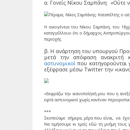
α. Γονείς Νίκου Σαμπάνη: «Ούτε 
Η οικογένεια του Νίκου Σαμπάνη, του 18
καταγγέλλουν ότι ο δήμαρχος Ασπροπύργου 
περιοχής
β. Η ανάρτηση του υπουργού Προ
μετά την απόφαση ανακριτή 
αστυνομικοί
που κατηγορούνται γ
εξέφρασε μέσω Twitter την «ικαν
«Εκφράζω την ικανοποίησή μου που η ανεξά
εφτά αστυνομικοί χωρίς κανέναν περιοριστικ
***
Σκοπεύαμε σήμερα, μέρα που είναι, να έχο
Να τιμήσουμε κι εμείς εδώ τη μνήμη τους 