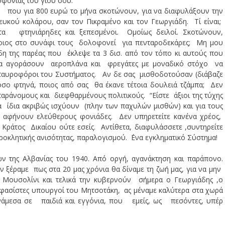
οφονίας του γιου σου.
ς, που για 800 ευρώ το μήνα σκοτώνουν, για να διαφυλάξουν την
υκού κολάρου, σαν τον Πικραμένο και τον Γεωργιάδη. Τί είναι;
τα φτηνιάρηδες και ξεπεσμένοι. Ομοίως δειλοί. Σκοτώνουν,
ποιος στο συνάφι τους δολοφονεί για πενταροδεκάρες; Μη μου
η της παρέας που έκλεψε τα 3 δισ. από τον τόπο κι αυτούς που
 να αγοράσουν αεροπλάνα και φρεγάτες με μοναδικό στόχο να
σταυροφόροι του Συστήματος. Αν δε σας μισθοδοτούσαν (διάβαζε
όσο φτηνά, ποιος από σας θα έκανε τέτοια δουλειά τζάμπα; Δεν
αράνομους και διεφθαρμένους πολιτικούς. “Είστε άξιοι της τύχης
τα ίδια ακριβώς ισχύουν (πλην των παχυλών μισθών) και για τους
υ αφήνουν ελεύθερους φονιάδες. Δεν υπηρετείτε κανένα χρέος,
 Κράτος Δικαίου ούτε εσείς. Αντίθετα, διαφυλάσσετε ,συντηρείτε
 προκλητικής ανισότητας, παραλογισμού. ΄Ενα εγκληματικό Σύστημα!
της Αλβανίας του 1940. Από οργή, αγανάκτηση και παράπονο.
ξέραμε πως στα 20 μας χρόνια θα δίναμε τη ζωή μας, για να μην
ουσολίνι και τελικά την κυβερνούν σήμερα ο Γεωργιάδης ,ο
φασίστες υπουργοί του Μητσοτάκη, ας μέναμε καλύτερα στα χωρά
άμεσα σε παιδιά και εγγόνια, που εμείς, ως πεσόντες, υπέρ