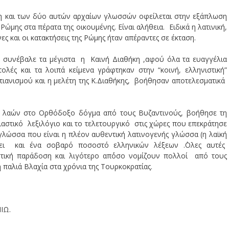
η και των δύο αυτών αρχαίων γλωσσών οφείλεται στην εξάπλωση
ώμης στα πέρατα της οικουμένης. Είναι αλήθεια. Ειδικά η λατινική,
ς και οι κατακτήσεις της Ρώμης ήταν απέραντες σε έκταση.
ς συνέβαλε τα μέγιστα η Καινή Διαθήκη ,αφού όλα τα ευαγγέλια
τολές και τα λοιπά κείμενα γράφτηκαν στην “κοινή, ελληνιστική”
τιανισμού και η μελέτη της Κ.Διαθήκης, βοήθησαν αποτελεσματικά
λαών στο Ορθόδοξο δόγμα από τους Βυζαντινούς, βοήθησε τη
αστικό λεξιλόγιο και το τελετουργικό στις χώρες που επεκράτησε
γλώσσα που είναι η πλέον αυθεντική λατινογενής γλώσσα (η λαϊκή
χει και ένα σοβαρό ποσοστό ελληνικών λέξεων .΄Ολες αυτές
στική παράδοση και λιγότερο απ΄όσο νομίζουν πολλοί από τους
 παλιά Βλαχία στα χρόνια της Τουρκοκρατίας.
ΙΩ.