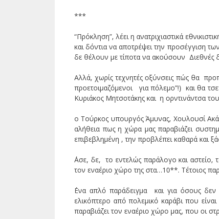
***
“Πρόκληση”, λέει η ανατριχιαστικά εθνικισ
και δόντια να αποτρέψει την προσέγγιση των
δε θέλουν με τίποτα να ακούσουν Διεθνές δι
Αλλά, χωρίς τεχνητές οξύνσεις πώς θα προπ
προετοιμαζόμενοι για πόλεμο”!) και θα τσεπ
Κυριάκος Μητσοτάκης και η ορντινάντσα το
ο Τούρκος υπουργός Άμυνας, Χουλουσί Ακάρ
αλήθεια πως η χώρα μας παραβιάζει συστημ
επιβεβλημένη , την προβλέπει καθαρά και 
΄Ασε, δε, το εντελώς παράλογο και αστείο, τ
τον εναέριο χώρο της στα…10**. Τέτοιος πα
΄Ενα απλό παράδειγμα και για όσους δεν 
ελικόπτερο από πολεμικό καράβι που είναι
παραβιάζει τον εναέριο χώρο μας, που οι στρ