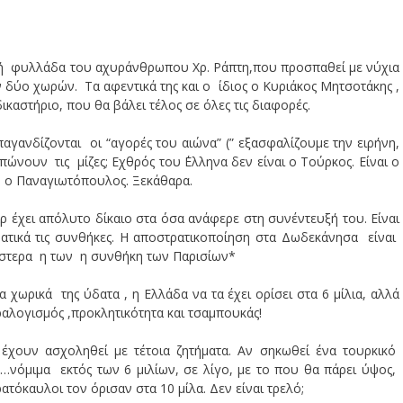
τική φυλλάδα του αχυράνθρωπου Χρ. Ράπτη,που προσπαθεί με νύχια
 δύο χωρών. Τα αφεντικά της και ο ίδιος ο Κυριάκος Μητσοτάκης ,
καστήριο, που θα βάλει τέλος σε όλες τις διαφορές.
αγανδίζονται οι “αγορές του αιώνα” (” εξασφαλίζουμε την ειρήνη,
ώνουν τις μίζες; Εχθρός του ΄Ελληνα δεν είναι ο Τούρκος. Είναι ο
υ ο Παναγιωτόπουλος. Ξεκάθαρα.
 έχει απόλυτο δίκαιο στα όσα ανάφερε στη συνέντευξή του. Είναι
ατικά τις συνθήκες. Η αποστρατικοποίηση στα Δωδεκάνησα είναι
ξάστερα η των η συνθήκη των Παρισίων*
α χωρικά της ύδατα , η Ελλάδα να τα έχει ορίσει στα 6 μίλια, αλλά
ραλογισμός ,προκλητικότητα και τσαμπουκάς!
έχουν ασχοληθεί με τέτοια ζητήματα. Αν σηκωθεί ένα τουρκικό
 …νόμιμα εκτός των 6 μιλίων, σε λίγο, με το που θα πάρει ύψος,
ατόκαυλοι τον όρισαν στα 10 μίλα. Δεν είναι τρελό;