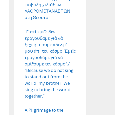
εισβολή χιλιάδων
ΛΑΘΡΟΜΕΤΑΝΑΣΤΩΝ
στη Θέουτα!
“Γιατί εμεῖς δὲν
τραγουδᾶμε γιὰ νὰ
ξεχωρίσουμε ἀδελφέ
μου ἀπ᾿ τὸν κόσμο. Ἐμεῖς
τραγουδᾶμε γιὰ νὰ
σμίξουμε τὸν κόσμο”./
“Because we do not sing
to stand out from the
world, my brother. We
sing to bring the world
together.”
A Pilgrimage to the