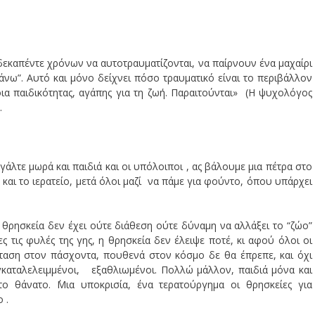
, δεκαπέντε χρόνων να αυτοτραυματίζονται, να παίρνουν ένα μαχαίρι
άνω”. Αυτό και μόνο δείχνει πόσο τραυματικό είναι το περιβάλλον
οια παιδικότητας, αγάπης για τη ζωή. Παραιτούνται» (H ψυχολόγος
.
Βγάλτε μωρά και παιδιά και οι υπόλοιποι , ας βάλουμε μια πέτρα στο
και το ιερατείο, μετά όλοι μαζί να πάμε για φούντο, όπου υπάρχει
 θρησκεία δεν έχει ούτε διάθεση ούτε δύναμη να αλλάξει το “ζώο”
 τις φυλές της γης, η θρησκεία δεν έλειψε ποτέ, κι αφού όλοι οι
αση στον πάσχοντα, πουθενά στον κόσμο δε θα έπρεπε, και όχι
καταλελειμμένοι, εξαθλιωμένοι. Πολλώ μάλλον, παιδιά μόνα και
 θάνατο. ΄Μια υποκρισία, ένα τερατούργημα οι θρησκείες για
 .