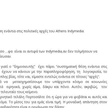
 ενάντια στις πολιτικές αρχές του Athens Indymedia.
σο …φα είναι οι αντιφά των Indymedia,αν δεν τολμήσουν να
ίευσαν.
γιατί ο “δημοσιευτής” έχει πάρει “συστηματική θέση ενάντια στις
ς έχουν να κάνουν με την παραπληροφόρηση, τη λογοκρισία, το
ς βίας, τότε ναι, είμαστε εντελώς ενάντια σε τέτοιες “αρχές”.
λά να μετασχηματίσουμε τον υπάρχοντα κόσμο σε κοινωνίες
Αλλά ειρηνικά, χωρίς αίμα, δάκρυ και πόνο. Αυτόν, ακριβώς, τον
λευταίο τους κείμενο.
νητικό τελάλη Πορτοσάλτε ότι η ώρα για να φοβάται κι αυτός και
όμα. Το μίσος του για εμάς είναι τιμή. Η μοναδική απάντηση στον
βαρβαρότητα είναι η οργάνωση της βάσης.