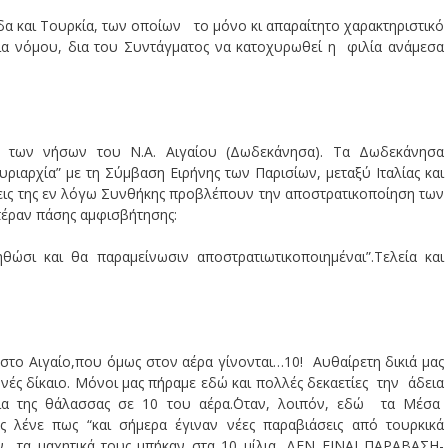
άδα και Τουρκία, των οποίων το μόνο κι απαραίτητο χαρακτηριστικό
Δια νόμου, δια του Συντάγματος να κατοχυρωθεί η φιλία ανάμεσα
ώς των νήσων του Ν.Α. Αιγαίου (Δωδεκάνησα). Τα Δωδεκάνησα
ιαρχία” με τη Σύμβαση Ειρήνης των Παρισίων, μεταξύ Ιταλίας και
ξεις της εν λόγω Συνθήκης προβλέπουν την αποστρατικοποίηση των
πέραν πάσης αμφισβήτησης:
θώσι και θα παραμείνωσιν αποστρατιωτικοποιημέναι”.Τελεία και
 στο Αιγαίο,που όμως στον αέρα γίνονται…10! Αυθαίρετη δικιά μας
νές δίκαιο. Μόνοι μας πήραμε εδώ και πολλές δεκαετίες την άδεια
λια της θάλασσας σε 10 του αέρα.΄Οταν, λοιπόν, εδώ τα Μέσα
λένε πως “και σήμερα έγιναν νέες παραβιάσεις από τουρκικά
Αν τα μαχητικά τους μπήκαν στα 10 μίλια, ΔΕΝ ΕΙΝΑΙ ΠΑΡΑΒΑΣΗ-