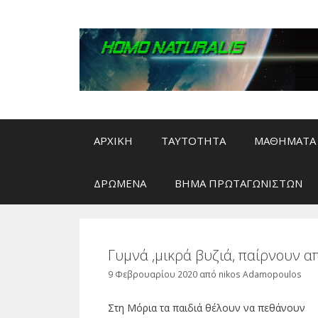
Μετάβαση
σε
περιεχόμενο
ΑΡΧΙΚΗ
ΤΑΥΤΟΤΗΤΑ
ΜΑΘΗΜΑΤΑ 
ΔΡΩΜΕΝΑ
ΒΗΜΑ ΠΡΩΤΑΓΩΝΙΣΤΩΝ
Γυμνά ,μικρά βυζιά, παίρνουν α
9 Φεβρουαρίου 2020
από
nikos Adamopoulos
Στη Μόρια τα παιδιά θέλουν να πεθάνουν