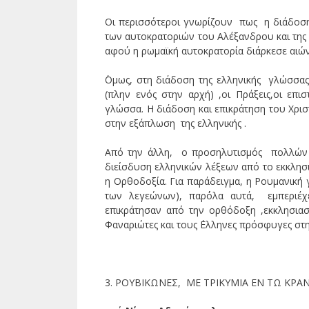
Οι περισσότεροι γνωρίζουν πως η διάδοσ
των αυτοκρατοριών του Αλέξανδρου και της Ρ
αφού η ρωμαϊκή αυτοκρατορία διάρκεσε αιώνε
΄Ομως, στη διάδοση της ελληνικής γλώσσα
(πλην ενός στην αρχή) ,οι Πράξεις,οι επισ
γλώσσα. Η διάδοση και επικράτηση του Χρισ
στην εξάπλωση της ελληνικής .
Από την άλλη, ο προσηλυτισμός πολλών 
διείσδυση ελληνικών λέξεων από το εκκλησι
η Ορθοδοξία. Για παράδειγμα, η Ρουμανική 
των λεγεώνων), παρ΄όλα αυτά, εμπεριέ
επικράτησαν από την ορθόδοξη ,εκκλησια
Φαναριώτες και τους ΄Ελληνες πρόσφυγες στη
3. ΡΟΥΒΙΚΩΝΕΣ, ΜΕ ΤΡΙΚΥΜΙΑ ΕΝ ΤΩ ΚΡΑΝ