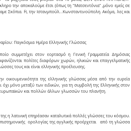
ληρο την αποκαλούμε έτσι (όπως τη “Ματσεντόνια” ,μόνο εμείς σε
ζαμε Σκόπια. ΄Η, την Ιστανμπούλ…Κωνσταντινούπολη. Ακόμα, λες και
ουαρίου: Παγκόσμια Ημέρα Ελληνικής Γλώσσας
οποίο συμμετέχει στον εορτασμό η Γενική Γραμματεία Δημόσιας
φανίζονται πολίτες διαφόρων χωρών, ηλικιών και επαγγελματικής
ώσσες τους και είναι ελληνικής προέλευσης.
 την οικουμενικότητα της ελληνικής γλώσσας μέσα από την ευρεία
 όχι μόνο μεταξύ των ειδικών, για τη συμβολή της Ελληνικής στον
ν ευρωπαϊκών και πολλών άλλων γλωσσών του πλανήτη.
 της η λατινική επηρέασαν καταλυτικά πολλές γλώσσες του κόσμου.
επιστημονικής ορολογίας της αγγλικής προέρχεται από τη γλώσσα