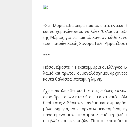
«Στη Μόρια είδα μικρά παιδιά, επτά, έντεκα
και να χαρακώνονται, να λένε “θέλω να πεθ
της Μόριας για τα παιδιά. Χάνουν κάθε ένν
των Γιατρών Χωρίς Σύνορα Ελλη Αβραμίδου)
***
Πόσοι είμαστε; 11 εκατομμύρια οι ΄Ελληνες; 
λαιμό και πρώτοι οι μεγαλόσχημοι άρχοντες 
κοντά θάλασσα ,ποτάμι ή λίμνη.
΄Εχετε αντιληφθεί γιατί στους αιώνες ΚΑΜΙΑ
σε άνθρωπο; Αν ήταν έτσι, μια και από όλες
θεοί τους διδάσκουν αγάπη και συμπαράστ
μόνο σήμερα, να υπάρχουν πεινασμένοι, εγ
παρατημένα που προτιμούν από τη ζωή το
αποβλάκωση των μαζών. Τίποτα περισσότερο