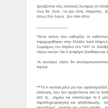
Χρειάζονται νέες πολιτικές δυνάμεις σε Ελλ
τους θα είναι , να μην είναι…πατριώτες. 
στους δύο λαούς . Δεν πάει άλλο.
______________________
*Είναι εκείνη που καθορίζει το καθεστ
παραχωρήθηκαν στην Ελλάδα “κατά πλήρη κυρ
Συμμάχων, τον Απρίλιο του 1947. Οι διατά
νήσων αυτών. Να τί αναφέρει ξεκάθαρα και 
“Αι ανωτέρω νήσοι θα αποστρατιωτικοποιη
παύλα!
**Τα 6 ναυτικά μίλια για την υφαλοκρηπίδα
επέκταση, που δεν προβλέπεται από το διεθ
από τη …σημαία και επεκτείναμε τα 6 μί
παραπληροφόρησης και αποβλάκωσης σας 
αεροπλάνα”…”κρατάτε και μικρό καλάθι”. 