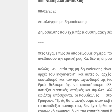
από
Νίκος Αδαμόπουλος
08/02/2020
Αιτιολόγηση μη δημοσίευσης:
Δημοσιευτής που έχει πάρει συστηματική θέση
***
Χτες λέγαμε πως θα αποδείξουμε σήμερα πό
ανεβάσουν την κριτική μας. Και δεν τη δημοσ
Καλώς. Αν αιτία της μη δημοσίευσης είναι 
αρχές του Indymerdia” και αυτές οι…αρχέ
σκοταδισμό και τον προπαγανδισμό της ένοπλη
Εμείς θέλουμε όχι να κατακτήσουμε αλ
αντιεξουσιαστικές, αταξικές και άφυλες. 
εφιάλτη υπόσχονται οι Ρουβίκωνες στο τε
Γράφουν: “Eμείς θα απαντήσουμε στον κυβερ
το ακροδεξιό συνάφι του, δεν έχει έρθει ακ
κοινωνικό εκφασισμό και την καπιταλιστική 