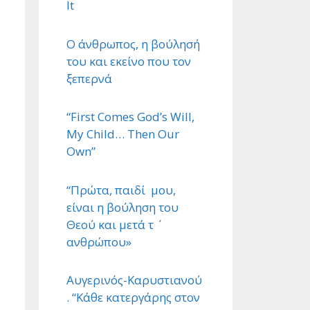
It
Ο άνθρωπος, η βούλησή
του και εκείνο που τον
ξεπερνά
“First Comes God’s Will,
My Child… Then Our
Own”
“Πρώτα, παιδί μου,
είναι η βούληση του
Θεού και μετά τ ΄
ανθρώπου»
Αυγερινός-Καρυστιανού
. “Κάθε κατεργάρης στον