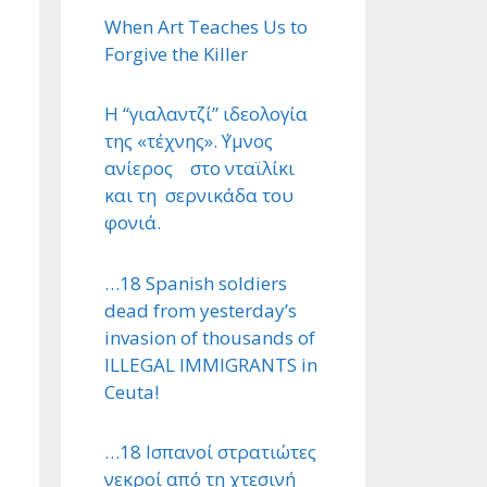
When Art Teaches Us to
Forgive the Killer
Η “γιαλαντζί” ιδεολογία
της «τέχνης». ΄Υμνος
ανίερος στο νταϊλίκι
και τη σερνικάδα του
φονιά.
…18 Spanish soldiers
dead from yesterday’s
invasion of thousands of
ILLEGAL IMMIGRANTS in
Ceuta!
…18 Ισπανοί στρατιώτες
νεκροί από τη χτεσινή