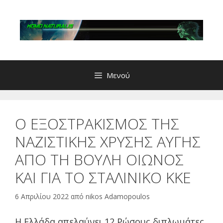
Μετάβαση
σε
περιεχόμενο
Μενού
Ο ΕΞΟΣΤΡΑΚΙΣΜΟΣ ΤΗΣ
ΝΑΖΙΣΤΙΚΗΣ ΧΡΥΣΗΣ ΑΥΓΗΣ
ΑΠΟ ΤΗ ΒΟΥΛΗ ΟΙΩΝΟΣ
ΚΑΙ ΓΙΑ ΤΟ ΣΤΑΛΙΝΙΚΟ ΚΚΕ
6 Απριλίου 2022
από
nikos Adamopoulos
Η Ελλάδα απελαύνει 12 Ρώσους διπλωμάτες