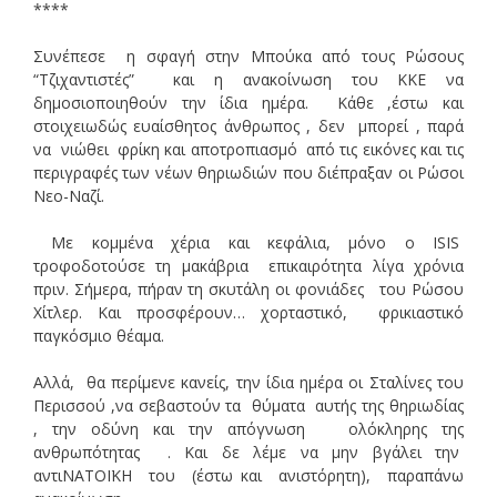
****
Συνέπεσε η σφαγή στην Μπούκα από τους Ρώσους
“Τζιχαντιστές” και η ανακοίνωση του ΚΚΕ να
δημοσιοποιηθούν την ίδια ημέρα. Κάθε ,έστω και
στοιχειωδώς ευαίσθητος άνθρωπος , δεν μπορεί , παρά
να νιώθει φρίκη και αποτροπιασμό από τις εικόνες και τις
περιγραφές των νέων θηριωδιών που διέπραξαν οι Ρώσοι
Νεο-Ναζί.
Με κομμένα χέρια και κεφάλια, μόνο ο ΙSIS
τροφοδοτούσε τη μακάβρια επικαιρότητα λίγα χρόνια
πριν. Σήμερα, πήραν τη σκυτάλη οι φονιάδες του Ρώσου
Χίτλερ. Και προσφέρουν… χορταστικό, φρικιαστικό
παγκόσμιο θέαμα.
Αλλά, θα περίμενε κανείς, την ίδια ημέρα οι Σταλίνες του
Περισσού ,να σεβαστούν τα θύματα αυτής της θηριωδίας
, την οδύνη και την απόγνωση ολόκληρης της
ανθρωπότητας . Και δε λέμε να μην βγάλει την
αντιΝΑΤΟΪΚΗ του (έστω και ανιστόρητη), παραπάνω