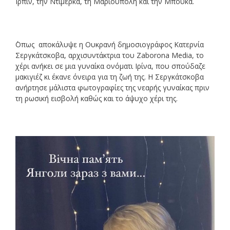
Ιρπίν, την Ντιμέρκα, τη Μαριούπολη και την Μπούκα.
΄Οπως αποκάλυψε η Ουκρανή δημοσιογράφος Κατερνία
Σεργκάτσκοβα, αρχισυντάκτρια του Zaborona Media, το
χέρι ανήκει σε μια γυναίκα ονόματι Ιρίνα, που σπούδαζε
μακιγιέζ κι έκανε όνειρα για τη ζωή της. Η Σεργκάτσκοβα
ανήρτησε μάλιστα φωτογραφίες της νεαρής γυναίκας πριν
τη ρωσική εισβολή καθώς και το άψυχο χέρι της.