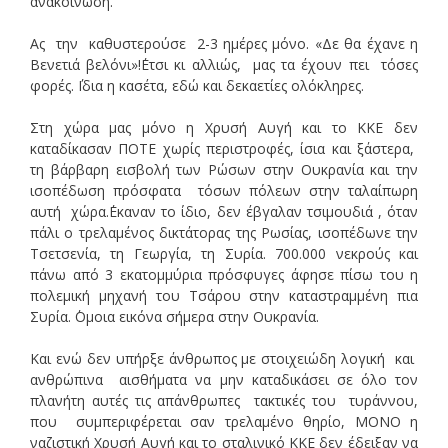
ανακοίνωση.
Ας την καθυστερούσε 2-3 ημέρες μόνο. «Δε θα έχανε η
Βενετιά βελόνι»!΄Ετσι κι αλλιώς, μας τα έχουν πει τόσες
φορές. ΄Ιδια η κασέτα, εδώ και δεκαετίες ολόκληρες.
Στη χώρα μας μόνο η Χρυσή Αυγή και το ΚΚΕ δεν
καταδίκασαν ΠΟΤΕ χωρίς περιστροφές, ίσια και ξάστερα,
τη βάρβαρη εισβολή των Ρώσων στην Ουκρανία και την
ισοπέδωση πρόσφατα τόσων πόλεων στην ταλαίπωρη
αυτή χώρα.΄Εκαναν το ίδιο, δεν έβγαλαν τσιμουδιά , όταν
πάλι ο τρελαμένος δικτάτορας της Ρωσίας, ισοπέδωνε την
Τσετσενία, τη Γεωργία, τη Συρία. 700.000 νεκρούς και
πάνω από 3 εκατομμύρια πρόσφυγες άφησε πίσω του η
πολεμική μηχανή του Τσάρου στην καταστραμμένη πια
Συρία. ΄Ομοια εικόνα σήμερα στην Ουκρανία.
Και ενώ δεν υπήρξε άνθρωπος με στοιχειώδη λογική και
ανθρώπινα αισθήματα να μην καταδικάσει σε όλο τον
πλανήτη αυτές τις απάνθρωπες τακτικές του τυράννου,
που συμπεριφέρεται σαν τρελαμένο θηρίο, ΜΟΝΟ η
ναζιστική Χρυσή Αυγή και το σταλινικό ΚΚΕ δεν έδειξαν να