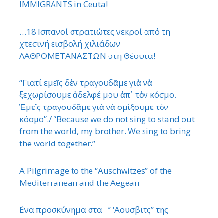
IMMIGRANTS in Ceuta!
…18 Ισπανοί στρατιώτες νεκροί από τη
χτεσινή εισβολή χιλιάδων
ΛΑΘΡΟΜΕΤΑΝΑΣΤΩΝ στη Θέουτα!
“Γιατί εμεῖς δὲν τραγουδᾶμε γιὰ νὰ
ξεχωρίσουμε ἀδελφέ μου ἀπ᾿ τὸν κόσμο.
Ἐμεῖς τραγουδᾶμε γιὰ νὰ σμίξουμε τὸν
κόσμο”./ “Because we do not sing to stand out
from the world, my brother. We sing to bring
the world together.”
A Pilgrimage to the “Auschwitzes” of the
Mediterranean and the Aegean
΄Ενα προσκύνημα στα ” ‘Αουσβιτς” της