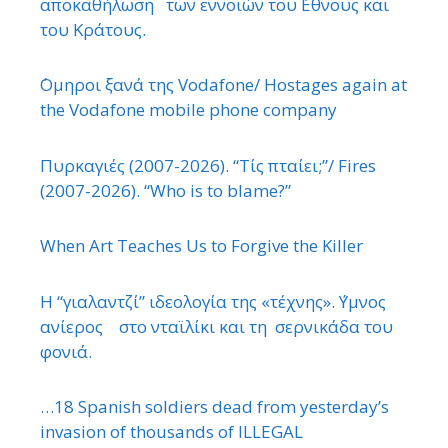
αποκαθήλωση των εννοιών του ΄Εθνους και
του Κράτους.
΄Ομηροι ξανά της Vodafone/ Hostages again at
the Vodafone mobile phone company
Πυρκαγιές (2007-2026). “Τίς πταίει;”/ Fires
(2007-2026). “Who is to blame?”
When Art Teaches Us to Forgive the Killer
Η “γιαλαντζί” ιδεολογία της «τέχνης». ΄Υμνος
ανίερος στο νταϊλίκι και τη σερνικάδα του
φονιά.
…18 Spanish soldiers dead from yesterday’s
invasion of thousands of ILLEGAL