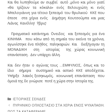
Και θα λυπηθούμε αν συμβεί αυτό ,μόνο και μόνο γιατί
«θα τρίζουν τα κόκαλα» ενός Βελουχιώτη κι ενός
Μπελογιάννη για τέτοιο ξεπεσμό του θρυλικού ΚΚΕ που
έπεσε στα χέρια ενός Δημήτρη Κουτσούμπα και μιας
Λιάνας Κανέλλη! ΄Υβρις!
Πραγματικό κατάντημα. ΄Ονειδος και ξεπεσμός για ένα
ΚΙΝΗΜΑ που κάτω από τη σημαία του εκείνα τα χρόνια,
αγωνίστηκε ένα πλήθος παληκαριών. Και διεξήγαγαν τη
ΜΟΝΑΔΙΚΗ στη ιστορίας της χώρας κοινωνική
επανάσταση . Δεν υπάρχει άλλη.
Και δεν ήταν ο αγώνας τους …ΕΜΦΥΛΙΟΣ, όπως και το
ίδιο σήμερα συστημικό και αστικό ΚΚΕ αποδέχεται.
Υπήρξε λαϊκός ξεσηκωμός, κοινωνική επανάσταση που
όμοιά της δε γνώρισε ποτέ η χώρα στην Ιστορία της.
Κατηγορίες
ΙΣΤΟΡΙΚΕΣ ΣΕΛΙΔΕΣ
ΠΥΡΗΝΙΚΟ ΟΠΛΟΣΤΑΣΙΟ ΣΤΑ ΧΕΡΙΑ ΕΝΟΣ ΨΥΧΑΠΑΘΗ.
ΠΩΣ ΤΑ ΚΑΤΑΦΕΡΑΜΕ;