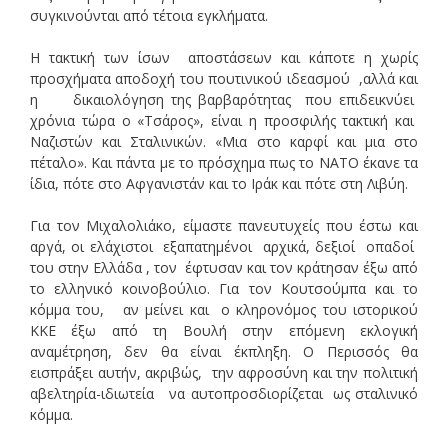
συγκινούνται από τέτοια εγκλήματα.
Η τακτική των ίσων αποστάσεων και κάποτε η χωρίς
προσχήματα αποδοχή του πουτινικού ιδεασμού ,αλλά και
η δικαιολόγηση της βαρβαρότητας που επιδεικνύει
χρόνια τώρα ο «Τσάρος», είναι η προσφιλής τακτική και
Ναζιστών και Σταλινικών. «Μια στο καρφί και μια στο
πέταλο». Και πάντα με το πρόσχημα πως το ΝΑΤΟ έκανε τα
ίδια, πότε στο Αφγανιστάν και το Ιράκ και πότε στη Λιβύη.
Για τον Μιχαλολιάκο, είμαστε πανευτυχείς που έστω και
αργά, οι ελάχιστοι εξαπατημένοι αρχικά, δεξιοί οπαδοί
του στην Ελλάδα , τον έφτυσαν και τον κράτησαν έξω από
το ελληνικό κοινοβούλιο. Για τον Κουτσούμπα και το
κόμμα του, αν μείνει και ο κληρονόμος του ιστορικού
ΚΚΕ έξω από τη Βουλή στην επόμενη εκλογική
αναμέτρηση, δεν θα είναι έκπληξη. Ο Περισσός θα
εισπράξει αυτήν, ακριβώς, την αφροσύνη και την πολιτική
αβελτηρία-ιδιωτεία να αυτοπροσδιορίζεται ως σταλινικό
κόμμα.