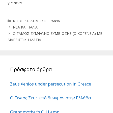
για σένα!
Κατηγορίες
ΙΣΤΟΡΙΚΗ ΔΗΜΟΣΙΟΓΡΑΦΙΑ
ΝΕΑ ΚΑΙ ΠΑΛΙΑ
Ο ΓΑΜΟΣ-ΣΥΜΦΩΝΟ ΣΥΜΒΙΩΣΗΣ (ΟΙΚΟΓΕΝΕΙΑ) ΜΕ
ΜΑΡΞΙΣΤΙΚΗ ΜΑΤΙΑ
Πρόσφατα άρθρα
Zeus Xenios under persecution in Greece
Ο Ξένιος Ζευς υπό διωγμόν στην Ελλάδα
Grandmother’s Oil Lamp