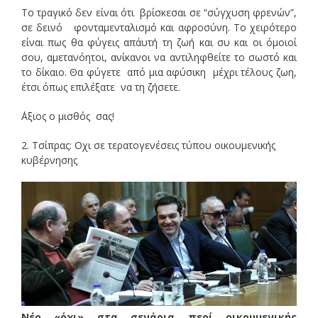
Το τραγικό δεν είναι ότι βρίσκεσαι σε “σύγχυση φρενών”,
σε δεινό φονταμενταλισμό και αφροσύνη. Το χειρότερο
είναι πως θα φύγεις απ΄αυτή τη ζωή και συ και οι όμοιοί
σου, αμετανόητοι, ανίκανοι να αντιληφθείτε το σωστό και
το δίκαιο. Θα φύγετε από μια αφύσικη μέχρι τέλους ζωη,
έτσι όπως επιλέξατε να τη ζήσετε.
΄Αξιος ο μισθός σας!
2. Τσίπρας: Οχι σε τερατογενέσεις τύπου οικουμενικής
κυβέρνησης
Νέο «όχι» στα σενάρια περί οικουμενικής