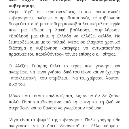
κυβέρνησης
«Λέμε “όχι” σε τερατογενέσεις τύπου οικουμενικής
κυβέρνησης», ανέφερε ο πρωθυπουργός. «Η κυβέρνηση
δεσμεύεται από μια σταθερή κοινοβουλευτική πλειοψηφία
που μας έδωσε η λαϊκή βούληση», συμπλήρωσε.
«Βούλησή μας είναι η Ελλάδα να αλλάξει σελίδα. Να
ξεμπερδέψουμε με το παλαιό. Μέσα σε ελάχιστο χρονικό
διάστημα η κυβέρνηση κατάφερε να αντικαταστήσει
πρακτικές του παρελθόντος», τόνισε επίσης ο κ. Τσίπρας.
Ο Αλέξης Τσίπρας θέλει το τέρας που γέννησε και
ανατρέφει να είναι γνήσιο δικό του τέκνο και να έχει την
αποκλειστική του επιμέλεια. Να το…χαίρεται, λοιπόν.
Δικό του.
Μόνο που τέτοια παιδιά-τέρατα, ως γνωστόν δε ζούνε
πολύ. Είναι καταδικασμένα από τη φύση και τη ζωή να
στερηθούν και το θάνατο να γνωρίσουν πρόωρα.
“Λίγα είναι τα ψωμιά” της κυβέρνησης. Πολύ γρήγορα θα
αναγκαστεί να ζητήσει “δεκανίκια” σε άλλα κόμματα.