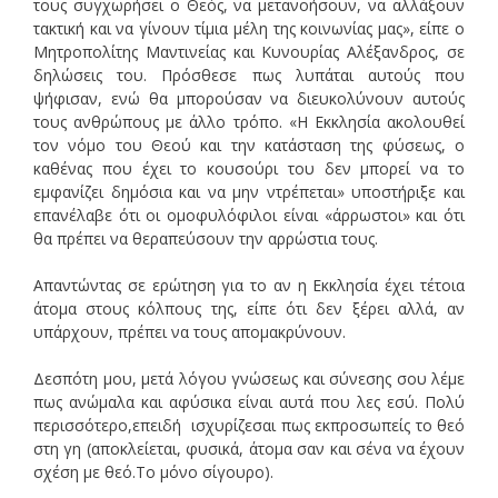
τους συγχωρήσει ο Θεός, να μετανοήσουν, να αλλάξουν
τακτική και να γίνουν τίμια μέλη της κοινωνίας μας», είπε ο
Μητροπολίτης Μαντινείας και Κυνουρίας Αλέξανδρος, σε
δηλώσεις του. Πρόσθεσε πως λυπάται αυτούς που
ψήφισαν, ενώ θα μπορούσαν να διευκολύνουν αυτούς
τους ανθρώπους με άλλο τρόπο. «Η Εκκλησία ακολουθεί
τον νόμο του Θεού και την κατάσταση της φύσεως, ο
καθένας που έχει το κουσούρι του δεν μπορεί να το
εμφανίζει δημόσια και να μην ντρέπεται» υποστήριξε και
επανέλαβε ότι οι ομοφυλόφιλοι είναι «άρρωστοι» και ότι
θα πρέπει να θεραπεύσουν την αρρώστια τους.
Απαντώντας σε ερώτηση για το αν η Εκκλησία έχει τέτοια
άτομα στους κόλπους της, είπε ότι δεν ξέρει αλλά, αν
υπάρχουν, πρέπει να τους απομακρύνουν.
Δεσπότη μου, μετά λόγου γνώσεως και σύνεσης σου λέμε
πως ανώμαλα και αφύσικα είναι αυτά που λες εσύ. Πολύ
περισσότερο,επειδή ισχυρίζεσαι πως εκπροσωπείς το θεό
στη γη (αποκλείεται, φυσικά, άτομα σαν και σένα να έχουν
σχέση με θεό.Το μόνο σίγουρο).