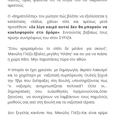
αρκετούς.
Ο «Βηματοδότης» τον ρώτησε πώς βλέπει να εξελίσσεται η
κατάσταση. «Χάλια, χάλια» είπε και αμέσως μετά
προσέθεσε:
«Σε λίγο καιρό αυτοί δεν θα μπορούν να
κυκλοφορούν στο δρόμο»
. Εννοώντας βεβαίως τους
πρώην συντρόφους του στον ΣΥΡΙΖΑ.
“Στου κρεμασμένου το σπίτι δε μιλάνε για σκοινί”,
Μανώλη Γλέζο.΄Εβαλες μεγάλη “πλάτη” και συ για να πιάσει
η χώρα πάτο. Μην παριστάνεις τώρα τον αθώο.
Η Ιστορία σε έχει χρεώσει με δημαγωγία, άκρατο λαϊκισμό
και το χειρότερο με ναζιστική συμπόρευση. Ουδείς ξεχνά
την ΄Υβρι που διέπραξες στη Βουλή, υποστηρίζοντας πως
“ο ναζισμός αντιμετωπίζεται πολιτικά”! Ούτε οι…
δημοκρατικές σου ευαισθησίες λησμονιούνται,όταν
ζητούσες να συνεχίσουν να λαμβάνουν τους παχυλούς
μισθούς σας εκεί στη Βουλή και τα ναζιστικά τέρατα.
Δεν ξεγελάς κανέναν πια, Μανώλη Γλέζο.Και είναι κρίμα