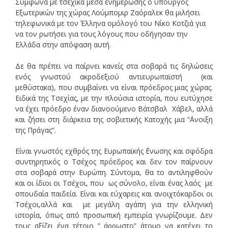
Σύμφωνα με τσέχικά μέσα ενημέρωσης ο υπουργός
Εξωτερικών της χώρας Λούμπομιρ Ζαόραλεκ θα μιλήσει
τηλεφωνικά με τον Έλληνα ομόλογό του Νίκο Κοτζιά για
να τον ρωτήσει για τους λόγους που οδήγησαν την
Ελλάδα στην απόφαση αυτή.
Δε θα πρέπει να παίρνει κανείς στα σοβαρά τις δηλώσεις
ενός γνωστού ακροδεξιού αντιευρωπαϊστή (και
μεθύστακα), που συμβαίνει να είναι πρόεδρος μιας χώρας.
Ειδικά της Τσεχίας, με την πλούσια ιστορία, που ευτύχησε
να έχει πρόεδρο έναν διανοούμενο Βάτσβαλ Χάβελ, αλλά
και ζήσει στη διάρκεια της σοβιετικής Κατοχής μια “΄Ανοιξη
της Πράγας”.
Είναι γνωστός εχθρός της Ευρωπαϊκής ΄Ενωσης και σφόδρα
συντηρητικός ο Τσέχος πρόεδρος και δεν τον παίρνουν
στα σοβαρά στην Ευρώπη. Σύντομα, θα το αντιληφθούν
και οι ίδιοι οι Τσέχοι, που ως σύνολο, είναι ένας λαός με
σπουδαία παιδεία. Είναι και εύχαρεις και ανοιχτόκαρδοι οι
Τσέχοι,αλλά και με μεγάλη αγάπη για την ελληνική
ιστορία, όπως από προσωπική εμπειρία γνωρίζουμε. Δεν
τους αξίζει ένα τέτοιο ” άρρωστο” άτομο να κατέχει το