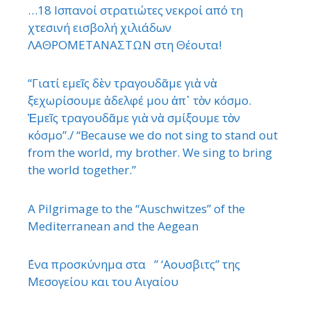
…18 Ισπανοί στρατιώτες νεκροί από τη
χτεσινή εισβολή χιλιάδων
ΛΑΘΡΟΜΕΤΑΝΑΣΤΩΝ στη Θέουτα!
“Γιατί εμεῖς δὲν τραγουδᾶμε γιὰ νὰ
ξεχωρίσουμε ἀδελφέ μου ἀπ᾿ τὸν κόσμο.
Ἐμεῖς τραγουδᾶμε γιὰ νὰ σμίξουμε τὸν
κόσμο”./ “Because we do not sing to stand out
from the world, my brother. We sing to bring
the world together.”
A Pilgrimage to the “Auschwitzes” of the
Mediterranean and the Aegean
΄Ενα προσκύνημα στα ” ‘Αουσβιτς” της
Μεσογείου και του Αιγαίου