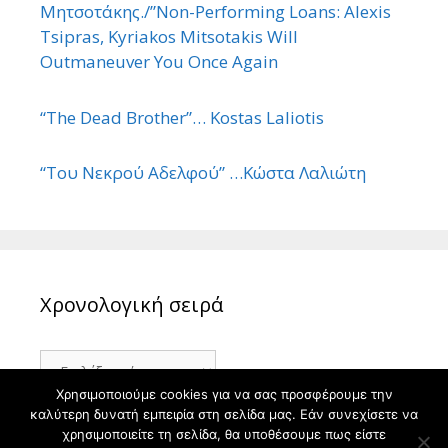
Μητσοτάκης./”Non-Performing Loans: Alexis
Tsipras, Kyriakos Mitsotakis Will
Outmaneuver You Once Again
“The Dead Brother”… Kostas Laliotis
“Του Νεκρού Αδελφού” …Κώστα Λαλιώτη
Χρονολογική σειρά
Χρονολογική
σειρά
Χρησιμοποιούμε cookies για να σας προσφέρουμε την
καλύτερη δυνατή εμπειρία στη σελίδα μας. Εάν συνεχίσετε να
χρησιμοποιείτε τη σελίδα, θα υποθέσουμε πως είστε