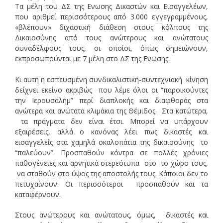
Τα μέλη του ΔΣ της Ενωσης Δικαστών και Εισαγγελέων,
που αριθμεί περισσότερους από 3.000 εγγεγραμμένους,
«βλέπουν» διχαστική διάθεση στους κόλπους της
Δικαιοσύνης από τους ανώτερους και ανώτατους
συναδέλφους τους, οι οποίοι, όπως σημειώνουν,
εκπροσωπούνται με 7 μέλη στο ΔΣ της Ενωσης.
Κι αυτή η εσπευσμένη συνδικαλιστική-συντεχνιακή κίνηση
δείχνει εκείνο ακριβώς που λέμε όλοι οι “παροικούντες
την Ιερουσαλήμ” περί διαπλοκής και διαφθοράς στα
ανώτερα και ανώτατα κλιμάκια της Θέμιδος. Στα κατώτερα,
τα πράγματα δεν είναι έτσι. Μπορεί να υπάρχουν
εξαιρέσεις, αλλά ο κανόνας λέει πως δικαστές και
εισαγγελείς στα χαμηλά σκαλοπάτια της δικαιοσύνης το
“παλεύουν”. Προσπαθούν κόντρα σε πολλές χρόνιες
παθογένειες και αρνητικά στερεότυπα στο το χώρο τους,
να σταθούν στο ύψος της αποστολής τους. Κάποιοι δεν το
πετυχαίνουν. Οι περισσότεροι προσπαθούν και τα
καταφέρνουν.
Στους ανώτερους και ανώτατους, όμως, δικαστές και