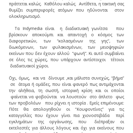
πράττεται καλώς. Καθόλου καλώς. Αντίθετα, η τακτική σας
θυμίζει συμπεριφορές ατόμων που ηδύνονται στον
ολοκληρωτισμό.
Τα Indymedia είναι η διαδικτυακή γωνίτσα που
βρίσκουν αποκούμπι και απαντοχή ο κόσμος των
διαφορετικών, των “κολασμένων της γης”, των
διωκόμενων, των φυλακισμένων, των μειοψηφιών
εκείνων που δεν έχουν αλλού “φωνή”. Κι αυτό συμβαίνει
σε όλες τις χώρες, που υπάρχουν αντίστοιχοι τέτοιοι
διαδικτυακοί χώροι.
΄Οχι, όμως, και να δίνουμε ,και μάλιστα συνεχώς, “βήμα”
σε άτομα ή ομάδες, που είναι φανερό πως αντιμάχονται
την αλήθεια, τη σωστή, ιστορική κρίση και οι οποίοι
φαίνεται να φοβούνται να λουστούν στο άπλετο φως
των προβολέων που ρίχνει η ιστορία . Εμείς επιμένουμε:
Πότε θα απολογηθούν οι “Κουφοντίνες” για τις
καταγγελίες που έχουν γίνει πια χιονοστιβάδα περί
εγκλημάτων της οργάνωσης, που διέπραξαν οι
εκτελεστές για άλλους λόγους και όχι για εκείνους που