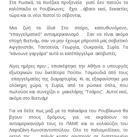
Στα Ρωσικά, τα Κινέζικα προξενεία γιατί δεν πατούν τα
καλόπαιδα οι Ρουβίκωνες; ΄Εχει …άβατο εκεί, δεκαετίες
τώρα και οι νέοι πιστοί το σέβονται;
Μια ζωή τα ίδια! Στο στείρο, κατευθυνόμενο,
“επαγγελματικό” αντιαμερικανισμό . Σαν να είναι ακόμα
εποχή Βιετνάμ, σαν να μην έχουμε μπροστά μας σοβιετικό
Αφγανιστάν, Τσετσενία, Γεωργία, Ουκρανία, Συρία. Τα
“κάνουνε γαργάρα” αυτά οι κατ΄επάγγελμα ακτιβιστές.
Λίγες ημέρες πριν , επισκέφτηκε την Αθήνα ο υπουργός
εξωτερικών του δικτάτορα Πούτιν. Τσιμουδιά από τους
επαγγελματίες της διαμαρτυρίας. Κι ας εξαφανίστηκε μια
ολόκηρη χώρα, η Συρία, από τα ρώσικα όπλα, που
πωλούσε και συνεχίζει ο μακελάρης “Τσάρος”. Αυτοί εκεί,
ακόμα στο Βιετνάμ!
Για να δείτε πως μαζί με τα παλικάρια του Ρουβίκωνα θα
βγουν στους δρόμους, για να εκφάσουν το
αντιαμερικανισμό τους το ΠΑΜΕ και οι κολαούζοι του
Λαφαζάνη-Κωνσταντοπούλου. ΄Ολο το παλιομοδίτικο, το
ρετρό της παλιάς κοπής αριστεράς σε διατεταγμένη