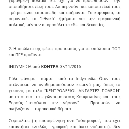
χαραγμένη πολιτική και όχι για να προωθήσουν την
οποιαδήποτε δική τους. Αν περνούν και κάποια δικά τους
μέτρα είναι επουσιώδη και ασήμαντα. Τα κορυφαία, τα
σημαντικά, τα “εθνικά” ζητήματα για την αμερικανική
πολιτική, μένουν απαρασάλευτα εδώ και δεκαετίες.
2. Η απώλεια της φέτας προπομπός για τα υπόλοιπα ΠΟΠ
και ΠΓΕ προϊόντα
INDYMEDIA από
ΚΟΝΤΡΑ
07/11/2016
Πάλι φάγαμε πόρτα από τα Indymedia. ΄Οταν τους
στέλνουμε να αναδημοσιεύσουν κείμενά μας, όπως το
χτεσινό, με τίτλο “ΚΕΝΤΡΟΔΕΞΙΟΙ…ΑΝΤΑΡΤΕΣ ΠΟΛΕΩΝ”
με το οποίο τα… χώνουμε στους Κουφοντίνες και τους
Ξηρούς…”ποιούνται την νήσσαν” . Προτιμούν να
ανεβάζουν …τυροκομικά θέματα.
Συμπολίτες ( η προσφώνηση αντί “σύντροφοι”, που έχει
καταντήσει εντελώς γραφική και άνευ νοήματος), δεν