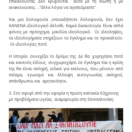
επικαλούνται; Δεν κρύβονται αυτά με τη σιωπή ή με
ανακοινώσεις …”άλλα λόγια να αγαπιόμαστε”.
Και μια δολοφονία ,οποιαδήποτε δολοφονία, δεν έχει
ΚΑΝΕΝΑ ιδεολογικό άλλοθι. Καμιά δικαιολογία. Είναι απλά
φόνος με πρόσχημα, μανδύα ιδεολογικό. Οι ιδεοληψίες,
τα ιδεολογήματα στηρίζουν το έγκλημα και το προκαλούν.
Οι ιδεολογίες ποτέ.
Η Ιστορία συνεχίζει το δρόμο της. Δε θα χορηγήσει ποτέ
και κανενός είδους συγχωροχάρτι σε έγκλημα Και η κρίση
της θα είναι σκληρή, ειδικά για εκείνους, που μένουν από
πείσμα, εγωισμό και έλλειψη αυτογνωσίας σκληροί,
απάνθρωποι και αμετανόητοι.
3. Στο σφυρί από την εφορία η πρώτη κατοικία 63χρονης
με προβλήματα υγείας -Διαμαρτυρία στη Θεσσαλονίκη