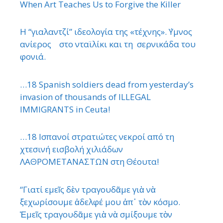
When Art Teaches Us to Forgive the Killer
Η “γιαλαντζί” ιδεολογία της «τέχνης». ΄Υμνος
ανίερος στο νταϊλίκι και τη σερνικάδα του
φονιά.
…18 Spanish soldiers dead from yesterday’s
invasion of thousands of ILLEGAL
IMMIGRANTS in Ceuta!
…18 Ισπανοί στρατιώτες νεκροί από τη
χτεσινή εισβολή χιλιάδων
ΛΑΘΡΟΜΕΤΑΝΑΣΤΩΝ στη Θέουτα!
“Γιατί εμεῖς δὲν τραγουδᾶμε γιὰ νὰ
ξεχωρίσουμε ἀδελφέ μου ἀπ᾿ τὸν κόσμο.
Ἐμεῖς τραγουδᾶμε γιὰ νὰ σμίξουμε τὸν