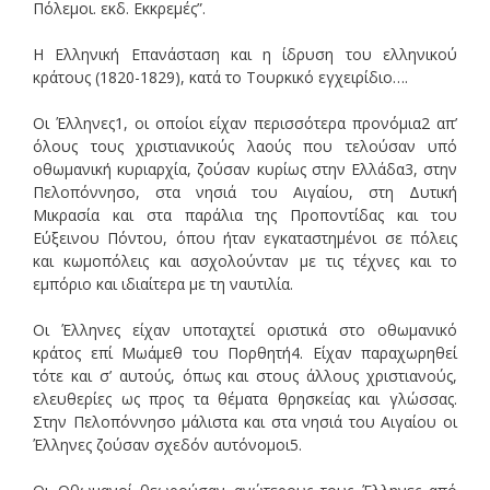
Πόλεμοι. εκδ. Εκκρεμές”.
Η Ελληνική Επανάσταση και η ίδρυση του ελληνικού
κράτους (1820-1829), κατά το Τουρκικό εγχειρίδιο….
Οι Έλληνες1, οι οποίοι είχαν περισσότερα προνόμια2 απ’
όλους τους χριστιανικούς λαούς που τελούσαν υπό
οθωμανική κυριαρχία, ζούσαν κυρίως στην Ελλάδα3, στην
Πελοπόννησο, στα νησιά του Αιγαίου, στη Δυτική
Μικρασία και στα παράλια της Προποντίδας και του
Εύξεινου Πόντου, όπου ήταν εγκαταστημένοι σε πόλεις
και κωμοπόλεις και ασχολούνταν με τις τέχνες και το
εμπόριο και ιδιαίτερα με τη ναυτιλία.
Οι Έλληνες είχαν υποταχτεί οριστικά στο οθωμανικό
κράτος επί Μωάμεθ του Πορθητή4. Είχαν παραχωρηθεί
τότε και σ’ αυτούς, όπως και στους άλλους χριστιανούς,
ελευθερίες ως προς τα θέματα θρησκείας και γλώσσας.
Στην Πελοπόννησο μάλιστα και στα νησιά του Αιγαίου οι
Έλληνες ζούσαν σχεδόν αυτόνομοι5.