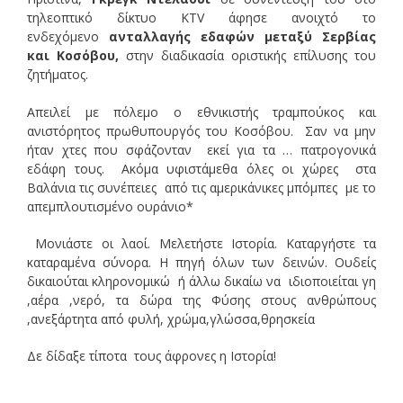
τηλεοπτικό δίκτυο KTV άφησε ανοιχτό το
ενδεχόμενο
ανταλλαγής εδαφών μεταξύ Σερβίας
και Κοσόβου,
στην διαδικασία οριστικής επίλυσης του
ζητήματος.
Απειλεί με πόλεμο ο εθνικιστής τραμπούκος και
ανιστόρητος πρωθυπουργός του Κοσόβου. Σαν να μην
ήταν χτες που σφάζονταν εκεί για τα … πατρογονικά
εδάφη τους. Ακόμα υφιστάμεθα όλες οι χώρες στα
Βαλάνια τις συνέπειες από τις αμερικάνικες μπόμπες με το
απεμπλουτισμένο ουράνιο*
Μονιάστε οι λαοί. Μελετήστε Ιστορία. Καταργήστε τα
καταραμένα σύνορα. Η πηγή όλων των δεινών. Ουδείς
δικαιούται κληρονομικώ ή άλλω δικαίω να ιδιοποιείται γη
,αέρα ,νερό, τα δώρα της Φύσης στους ανθρώπους
,ανεξάρτητα από φυλή, χρώμα,γλώσσα,θρησκεία
Δε δίδαξε τίποτα τους άφρονες η Ιστορία!