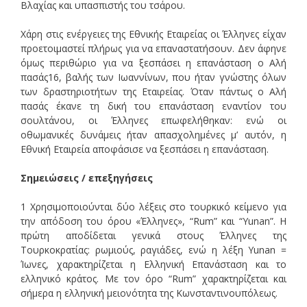
Βλαχίας και υπασπιστής του τσάρου.
Χάρη στις ενέργειες της Εθνικής Εταιρείας οι Έλληνες είχαν
προετοιμαστεί πλήρως για να επαναστατήσουν. Δεν άφηνε
όμως περιθώριο για να ξεσπάσει η επανάσταση ο Αλή
πασάς16, βαλής των Ιωαννίνων, που ήταν γνώστης όλων
των δραστηριοτήτων της Εταιρείας. Όταν πάντως ο Αλή
πασάς έκανε τη δική του επανάσταση εναντίον του
σουλτάνου, οι Έλληνες επωφελήθηκαν: ενώ οι
οθωμανικές δυνάμεις ήταν απασχολημένες μ’ αυτόν, η
Εθνική Εταιρεία αποφάσισε να ξεσπάσει η επανάσταση.
Σημειώσεις / επεξηγήσεις
1 Χρησιμοποιούνται δύο λέξεις στο τουρκικό κείμενο για
την απόδοση του όρου «Έλληνες», “Rum” και “Yunan”. Η
πρώτη αποδίδεται γενικά στους Έλληνες της
Τουρκοκρατίας: ρωμιούς, ραγιάδες, ενώ η λέξη Yunan =
Ίωνες, χαρακτηρίζεται η Ελληνική Επανάσταση και το
ελληνικό κράτος. Με τον όρο “Rum” χαρακτηρίζεται και
σήμερα η ελληνική μειονότητα της Κωνσταντινουπόλεως.