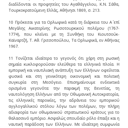
διαδίδονται οι προφητείες του Αγαθάγγελου, Κ.Ν. Σάθα,
Τουρκοκρατούμενη Ελλάς, Αθήνησι 1869, σ. 213.
10 Πρόκειται για τα Ορλωφικά κατά τη διάρκεια του Α΄ επί
Μεγάλης Αικατερίνης Ρωσοτουρκικού πολέμου (1767-
1774), που κλείνει με τη Συνθήκη του Κιουτσούκ-
Καϊναρτζή, Τ. Αθ. Γριτσοπούλου, Τα Ορλωφικά, εν Αθήναις
1967.
11 Τονίζεται ιδιαίτερα το γεγονός ότι χάρη στη ρωσική
σημαία κυκλοφορούσαν ελεύθερα τα ελληνικά πλοία. Η
εμπορική και ναυτιλιακή ανάπτυξη των Ελλήνων οφείλεται
φυσικά και στη γενικότερη οικονομική και πολιτική
συγκυρία στη Μεσόγειο. Επισημαίνουμε ενδεικτικά
ορισμένα γεγονότα: την παρακμή της Βενετίας, τη
ναυτολόγηση Ελλήνων από την Οθωμανική Αυτοκρατορία,
τις ελληνικές παροικίες, την αδράνεια του εμπορικού
αγγλογαλλικού στόλου λόγω των πολέμων, την πλήρη
αδιαφορία των οθωμανικού στρατιωτικού κράτους για το
θαλασσινό εμπόριο. Ασφαλώς σπουδαίο ρόλο έπαιξε και η
ναυτική παράδοση των Ελλήνων. Με ιδιαίτερη συμφωνία