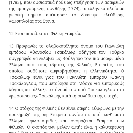
(1783), που ουσιαστικά ήρθε ως επεξήγηση των ασαφειών
της προηγούμενης συνθήκης (1774), τα ελληνικά πλοία με
ρωσική σημαία απέκτησαν το δικαίωμα ελεύθερης
ναυσιπλοΐας στα Στενά.
12 Έτσι αποδίδεται η Φιλική Εταιρεία.
13 Προφανώς το σλαβοκατάληκτο όνομα του Γιαννιώτη
εμπόρου Αθανασίου Τσακάλωφ οδήγησε τον Τούρκο
συγγραφέα να εκλάβει ως Βούλγαρο τον πιο μορφωμένο
Έλληνα από τους ιδρυτές της Φιλικής Εταιρείας, του
οποίου ουδέποτε αμφισβητήθηκε η ελληνικότητα. Ο
Τσακάλωφ είναι γιος του Γιαννιώτη εμπόρου Ιωάννη
Τσακάλογλου, που μετοίκησε στη Μόσχα για εμπορικούς
λόγους και άλλαξε το όνομά του από Τσακάλογλου στο
«ρωσοπρεπές» Τσακάλωφ, κατά τη συνήθεια της εποχής.
14 Ο στόχος της Φιλικής δεν είναι σαφής. Σύμφωνα με την
προκήρυξή της «η Εταιρεία συνίσταται από καθ’ αυτό
Έλληνας φιλοπάτριδας και ονομάζεται Εταιρεία των
Φιλικών. Ο σκοπός των μελών αυτής είναι η καλυτέρευση