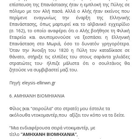
επίσπευση της Επανάστασης ήταν η εμπλοκή της Πύλης σε
πόλεμο με τον Αλή πασά. Αλλά ο Αλής ήταν εκείνος που
περίμενε εναγωνίως την έναρξη της Ελληνικής
Επανάστασης, όπως μαρτυρεί και το αλβανικό εγχειρίδιο
(σ. 162), το οποίο αναφέρει ότι ο Αλής βοήθησε τη Φιλική
Εταιρεία και ανυπομονούσε να ξεσπάσει η Ελληνική
Επανάσταση στο Μωριά, όσο το δυνατόν γρηγορότερα.
Όταν την Άνοιξη του 1820 η Πύλη τον καταδίκασε σε
θάνατο, στήριξε τις ελπίδες του στους σαράντα χιλιάδες
στρατιώτες του· ήλπιζε μάλιστα ότι ο σουλτάνος θα
ζητούσε να συμβιβαστεί μαζί του.
Πηγή: eleysis-ellinwn.gr
6. ΑΜΗΧΑΝΗ ΒΙΟΜΗΧΑΝΙΑ
Φίλος (και “σειρούλα” στο στρατό) μου έστειλε τα
ακόλουθα ντοκομαντέρ,που αξίζει τον κόπο να τα δείτε.
“Μια ενδιαφέρουσα σειρά ντοκιμαντέρ, με
τίτλο
”ΑΜΗΧΑΝΗ ΒΙΟΜΗΧΑΝΙΑ”
,