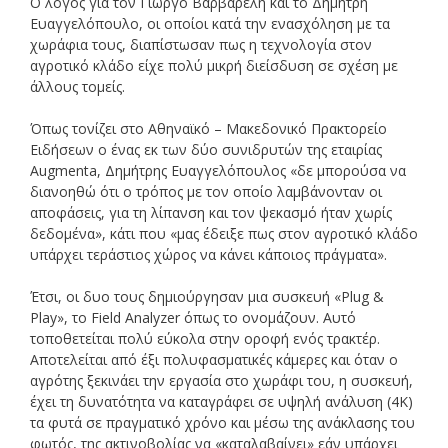
Ο λόγος για τον Γιώργο Βαρβαρέλη και το Δημήτρη
Ευαγγελόπουλο, οι οποίοι κατά την ενασχόληση με τα
χωράφια τους, διαπίστωσαν πως η τεχνολογία στον
αγροτικό κλάδο είχε πολύ μικρή διείσδυση σε σχέση με
άλλους τομείς.
Όπως τονίζει στο Αθηναϊκό – Μακεδονικό Πρακτορείο
Ειδήσεων ο ένας εκ των δύο συνιδρυτών της εταιρίας
Augmenta, Δημήτρης Ευαγγελόπουλος «δε μπορούσα να
διανοηθώ ότι ο τρόπος με τον οποίο λαμβάνονταν οι
αποφάσεις, για τη λίπανση και τον ψεκασμό ήταν χωρίς
δεδομένα», κάτι που «μας έδειξε πως στον αγροτικό κλάδο
υπάρχει τεράστιος χώρος να κάνει κάποιος πράγματα».
Έτσι, οι δυο τους δημιούργησαν μια συσκευή «Plug &
Play», το Field Analyzer όπως το ονομάζουν. Αυτό
τοποθετείται πολύ εύκολα στην οροφή ενός τρακτέρ.
Αποτελείται από έξι πολυφασματικές κάμερες και όταν ο
αγρότης ξεκινάει την εργασία στο χωράφι του, η συσκευή,
έχει τη δυνατότητα να καταγράφει σε υψηλή ανάλυση (4Κ)
τα φυτά σε πραγματικό χρόνο και μέσω της ανάκλασης του
φωτός, της ακτινοβολίας να «καταλαβαίνει» εάν υπάρχει