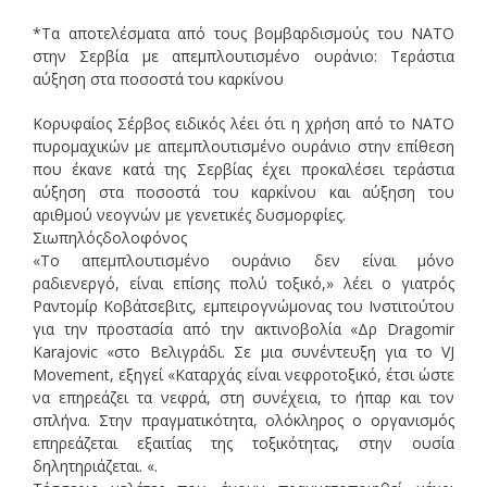
*Τα αποτελέσματα από τους βομβαρδισμούς του ΝΑΤΟ
στην Σερβία με απεμπλουτισμένο ουράνιο: Τεράστια
αύξηση στα ποσοστά του καρκίνου
K
ορυφαίος Σέρβος ειδικός λέει ότι η χρήση από το ΝΑΤΟ
πυρομαχικών με απεμπλουτισμένο ουράνιο στην επίθεση
που έκανε κατά της Σερβίας έχει προκαλέσει τεράστια
αύξηση στα ποσοστά του καρκίνου και αύξηση του
αριθμού νεογνών με γενετικές δυσμορφίες.
Σιωπηλόςδολοφόνος
«Το απεμπλουτισμένο ουράνιο δεν είναι μόνο
ραδιενεργό, είναι επίσης πολύ τοξικό,» λέει ο γιατρός
Ραντομίρ Κοβάτσεβιτς, εμπειρογνώμονας του Ινστιτούτου
για την προστασία από την ακτινοβολία «Δρ
Dragomir
Karajovic
«στο Βελιγράδι. Σε μια συνέντευξη για το
VJ
Movement
, εξηγεί «Καταρχάς είναι νεφροτοξικό, έτσι ώστε
να επηρεάζει τα νεφρά, στη συνέχεια, το ήπαρ και τον
σπλήνα. Στην πραγματικότητα, ολόκληρος ο οργανισμός
επηρεάζεται εξαιτίας της τοξικότητας, στην ουσία
δηλητηριάζεται.
«.