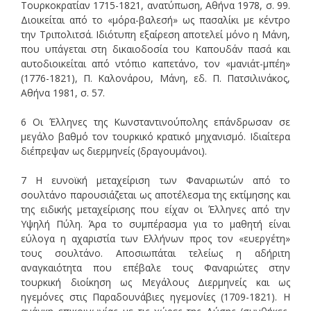
Τουρκοκρατίαν 1715-1821, ανατύπωση, Αθήνα 1978, σ. 99.
Διοικείται από το «μόρα-βαλεσή» ως πασαλίκι με κέντρο
την Τριπολιτσά. Ιδιότυπη εξαίρεση αποτελεί μόνο η Μάνη,
που υπάγεται στη δικαιοδοσία του Καπουδάν πασά και
αυτοδιοικείται από ντόπιο καπετάνο, τον «μανιάτ-μπέη»
(1776-1821), Π. Καλονάρου, Μάνη, εδ. Π. Πατσιλινάκος,
Αθήνα 1981, σ. 57.
6 Οι Έλληνες της Κωνσταντινούπολης επάνδρωσαν σε
μεγάλο βαθμό τον τουρκικό κρατικό μηχανισμό. Ιδιαίτερα
διέπρεψαν ως διερμηνείς (δραγουμάνοι).
7 Η ευνοϊκή μεταχείριση των Φαναριωτών από το
σουλτάνο παρουσιάζεται ως αποτέλεσμα της εκτίμησης και
της ειδικής μεταχείρισης που είχαν οι Έλληνες από την
Υψηλή Πύλη. Άρα το συμπέρασμα για το μαθητή είναι
εύλογα η αχαριστία των Ελλήνων προς τον «ευεργέτη»
τους σουλτάνο. Αποσιωπάται τελείως η αδήριτη
αναγκαιότητα που επέβαλε τους Φαναριώτες στην
τουρκική διοίκηση ως Μεγάλους Διερμηνείς και ως
ηγεμόνες στις Παραδουνάβιες ηγεμονίες (1709-1821). Η