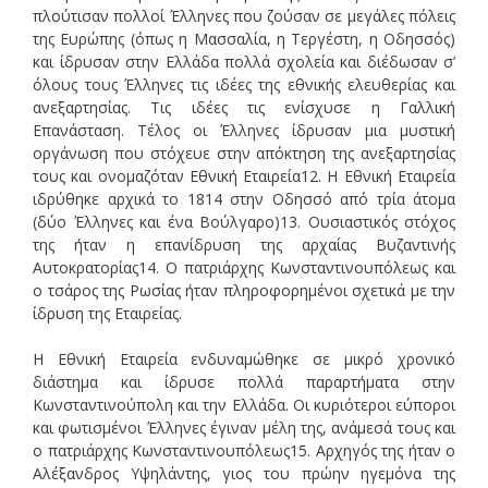
πλούτισαν πολλοί Έλληνες που ζούσαν σε μεγάλες πόλεις
της Ευρώπης (όπως η Μασσαλία, η Τεργέστη, η Οδησσός)
και ίδρυσαν στην Ελλάδα πολλά σχολεία και διέδωσαν σ’
όλους τους Έλληνες τις ιδέες της εθνικής ελευθερίας και
ανεξαρτησίας. Τις ιδέες τις ενίσχυσε η Γαλλική
Επανάσταση. Τέλος οι Έλληνες ίδρυσαν μια μυστική
οργάνωση που στόχευε στην απόκτηση της ανεξαρτησίας
τους και ονομαζόταν Εθνική Εταιρεία12. Η Εθνική Εταιρεία
ιδρύθηκε αρχικά το 1814 στην Οδησσό από τρία άτομα
(δύο Έλληνες και ένα Βούλγαρο)13. Ουσιαστικός στόχος
της ήταν η επανίδρυση της αρχαίας Βυζαντινής
Αυτοκρατορίας14. Ο πατριάρχης Κωνσταντινουπόλεως και
ο τσάρος της Ρωσίας ήταν πληροφορημένοι σχετικά με την
ίδρυση της Εταιρείας.
Η Εθνική Εταιρεία ενδυναμώθηκε σε μικρό χρονικό
διάστημα και ίδρυσε πολλά παραρτήματα στην
Κωνσταντινούπολη και την Ελλάδα. Οι κυριότεροι εύποροι
και φωτισμένοι Έλληνες έγιναν μέλη της, ανάμεσά τους και
ο πατριάρχης Κωνσταντινουπόλεως15. Αρχηγός της ήταν ο
Αλέξανδρος Υψηλάντης, γιος του πρώην ηγεμόνα της