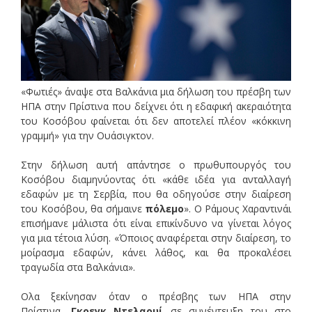
«Φωτιές» άναψε στα Βαλκάνια μια δήλωση του πρέσβη των
ΗΠΑ στην Πρίστινα που δείχνει ότι η εδαφική ακεραιότητα
του Κοσόβου φαίνεται ότι δεν αποτελεί πλέον «κόκκινη
γραμμή» για την Ουάσιγκτον.
Στην δήλωση αυτή απάντησε ο πρωθυπουργός του
Κοσόβου διαμηνύοντας ότι «κάθε ιδέα για ανταλλαγή
εδαφών με τη Σερβία, που θα οδηγούσε στην διαίρεση
του Κοσόβου, θα σήμαινε
πόλεμο
». Ο Ράμους Χαραντινάι
επισήμανε μάλιστα ότι είναι επικίνδυνο να γίνεται λόγος
για μια τέτοια λύση. «Όποιος αναφέρεται στην διαίρεση, το
μοίρασμα εδαφών, κάνει λάθος, και θα προκαλέσει
τραγωδία στα Βαλκάνια».
Ολα ξεκίνησαν όταν ο πρέσβης των ΗΠΑ στην
Πρίστινα,
Γκρεγκ Ντελαουί
σε συνέντευξη του στο