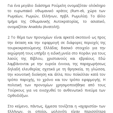
Για ένα μεγάλο διάστημα Ρούμελη ονομαζόταν ολόκληρο
το ευρωπαϊκό οθωμανικό κράτος (Rum-eli, χώρα των
Ρωμαίων, Ρωμιών, Ελλήνων, πρβλ. Ρωμυλία). Το άλλο
τμήμα της Οθωμανικής Αυτοκρατορίας, το ασιατικό,
ονομαζόταν Anadolu (Ανατολή).
2 Το θέμα των προνομίων είναι αρκετά σκοτεινό ως προς
την έκταση και την εφαρμογή σε διάφορες περιοχές της
τουρκοκρατούμενης Ελλάδας. Βασικό στοιχείο για την
εκχώρησή τους υπήρξε η ειδική μνεία στο Κοράνι για τους
λαούς της Βίβλου, χριστιανούς και εβραίους. Εδώ
λαμβάνονται με την ευρεία έννοια, της παραχωρήσεως
δηλαδή ελευθερίας σχετικά με τη θρησκεία, τη γλώσσα,
την κοινοτική διοίκηση και άλλα, που ποίκιλλαν κατά τον
τρόπο παροχής, το χρόνο και τον τρόπο εφαρμογής. Η
πολιτική των προνομίων χρησιμοποιήθηκε από τους
Τούρκους για να ενισχυθεί το ανθενωτικό πνεύμα των
Ορθοδόξων.
Στο κείμενο, πάντως, έμμεσα τονίζεται η «αχαριστία» των
Ελλήνων, οι οποίοι, μολονότι είχαν περισσότερα