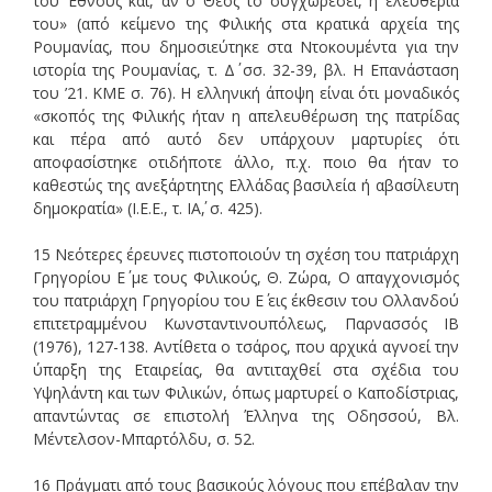
του Έθνους και, αν ο Θεός το συγχωρέσει, η ελευθερία
του» (από κείμενο της Φιλικής στα κρατικά αρχεία της
Ρουμανίας, που δημοσιεύτηκε στα Ντοκουμέντα για την
ιστορία της Ρουμανίας, τ. Δ΄ σσ. 32-39, βλ. Η Επανάσταση
του ’21. ΚΜΕ σ. 76). Η ελληνική άποψη είναι ότι μοναδικός
«σκοπός της Φιλικής ήταν η απελευθέρωση της πατρίδας
και πέρα από αυτό δεν υπάρχουν μαρτυρίες ότι
αποφασίστηκε οτιδήποτε άλλο, π.χ. ποιο θα ήταν το
καθεστώς της ανεξάρτητης Ελλάδας βασιλεία ή αβασίλευτη
δημοκρατία» (Ι.Ε.Ε., τ. ΙΑ΄, σ. 425).
15 Νεότερες έρευνες πιστοποιούν τη σχέση του πατριάρχη
Γρηγορίου Ε΄ με τους Φιλικούς, Θ. Ζώρα, Ο απαγχονισμός
του πατριάρχη Γρηγορίου του Ε΄ εις έκθεσιν του Ολλανδού
επιτετραμμένου Κωνσταντινουπόλεως, Παρνασσός ΙΒ
(1976), 127-138. Αντίθετα ο τσάρος, που αρχικά αγνοεί την
ύπαρξη της Εταιρείας, θα αντιταχθεί στα σχέδια του
Υψηλάντη και των Φιλικών, όπως μαρτυρεί ο Καποδίστριας,
απαντώντας σε επιστολή Έλληνα της Οδησσού, Βλ.
Μέντελσον-Μπαρτόλδυ, σ. 52.
16 Πράγματι από τους βασικούς λόγους που επέβαλαν την