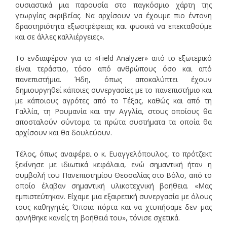
ουσιαστικά μια παρουσία στο παγκόσμιο χάρτη της
γεωργίας ακριβείας. Να αρχίσουν να έχουμε πιο έντονη
δραστηριότητα εξωστρέφειας και φυσικά να επεκταθούμε
και σε άλλες καλλιέργειες».
Το ενδιαφέρον για το «Field Analyzer» από το εξωτερικό
είναι τεράστιο, τόσο από ανθρώπους όσο και από
πανεπιστήμια. Ήδη, όπως αποκαλύπτει έχουν
δημιουργηθεί κάποιες συνεργασίες με το πανεπιστήμιο και
με κάποιους αγρότες από το Τέξας, καθώς και από τη
Γαλλία, τη Ρουμανία και την Αγγλία, στους οποίους θα
αποσταλούν σύντομα τα πρώτα συστήματα τα οποία θα
αρχίσουν και θα δουλεύουν.
Τέλος, όπως αναφέρει ο κ. Ευαγγελόπουλος, το πρότζεκτ
ξεκίνησε με ιδιωτικά κεφάλαια, ενώ σημαντική ήταν η
συμβολή του Πανεπιστημίου Θεσσαλίας στο Βόλο, από το
οποίο έλαβαν σημαντική υλικοτεχνική βοήθεια. «Μας
εμπιστεύτηκαν. Είχαμε μια εξαιρετική συνεργασία με όλους
τους καθηγητές. Όποια πόρτα και να χτυπήσαμε δεν μας
αρνήθηκε κανείς τη βοήθειά του», τόνισε σχετικά.