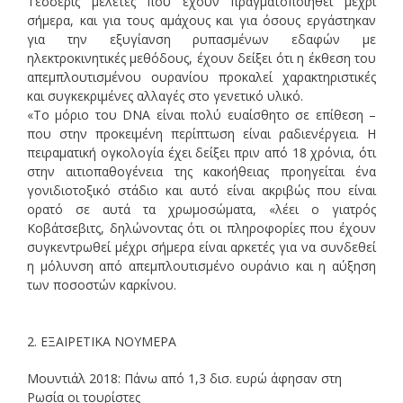
Τέσσερις μελέτες που έχουν πραγματοποιηθεί μέχρι
σήμερα, και για τους αμάχους και για όσους εργάστηκαν
για την εξυγίανση ρυπασμένων εδαφών με
ηλεκτροκινητικές μεθόδους, έχουν δείξει ότι η έκθεση του
απεμπλουτισμένου ουρανίου προκαλεί χαρακτηριστικές
και συγκεκριμένες αλλαγές στο γενετικό υλικό.
«Το μόριο του
DNA
είναι πολύ ευαίσθητο σε επίθεση –
που στην προκειμένη περίπτωση είναι ραδιενέργεια. Η
πειραματική ογκολογία έχει δείξει πριν από 18 χρόνια, ότι
στην αιτιοπαθογένεια της κακοήθειας προηγείται ένα
γονιδιοτοξικό στάδιο και αυτό είναι ακριβώς που είναι
ορατό σε αυτά τα χρωμοσώματα, «λέει ο γιατρός
Κοβάτσεβιτς, δηλώνοντας ότι οι πληροφορίες που έχουν
συγκεντρωθεί μέχρι σήμερα είναι αρκετές για να συνδεθεί
η μόλυνση από απεμπλουτισμένο ουράνιο και η αύξηση
των ποσοστών καρκίνου.
2. ΕΞΑΙΡΕΤΙΚΑ ΝΟΥΜΕΡΑ
Μουντιάλ 2018: Πάνω από 1,3 δισ. ευρώ άφησαν στη
Ρωσία οι τουρίστες