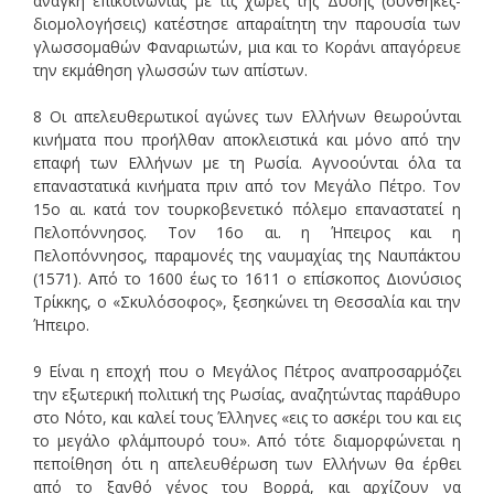
ανάγκη επικοινωνίας με τις χώρες της Δύσης (συνθήκες-
διομολογήσεις) κατέστησε απαραίτητη την παρουσία των
γλωσσομαθών Φαναριωτών, μια και το Κοράνι απαγόρευε
την εκμάθηση γλωσσών των απίστων.
8 Οι απελευθερωτικοί αγώνες των Ελλήνων θεωρούνται
κινήματα που προήλθαν αποκλειστικά και μόνο από την
επαφή των Ελλήνων με τη Ρωσία. Αγνοούνται όλα τα
επαναστατικά κινήματα πριν από τον Μεγάλο Πέτρο. Τον
15ο αι. κατά τον τουρκοβενετικό πόλεμο επαναστατεί η
Πελοπόννησος. Τον 16ο αι. η Ήπειρος και η
Πελοπόννησος, παραμονές της ναυμαχίας της Ναυπάκτου
(1571). Από το 1600 έως το 1611 ο επίσκοπος Διονύσιος
Τρίκκης, ο «Σκυλόσοφος», ξεσηκώνει τη Θεσσαλία και την
Ήπειρο.
9 Είναι η εποχή που ο Μεγάλος Πέτρος αναπροσαρμόζει
την εξωτερική πολιτική της Ρωσίας, αναζητώντας παράθυρο
στο Νότο, και καλεί τους Έλληνες «εις το ασκέρι του και εις
το μεγάλο φλάμπουρό του». Από τότε διαμορφώνεται η
πεποίθηση ότι η απελευθέρωση των Ελλήνων θα έρθει
από το ξανθό γένος του Βορρά, και αρχίζουν να