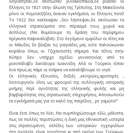
λεηλάτησαν,δε σκότωσαν γυναικόπαιδα,δε βίασαν οι
΄Ελληνες το 1821 στην άλωση της Τρίπολης. Στη Μακεδονία
μόνο οι Κομιτατζήδες έκαναν εγκλήματα, οι ΄Ελληνες ποτέ!
Το 1922 δεν κατέκαψαν ,δεν λήστεψαν,δε σκότωσαν τα
ελληνικά στρατεύματα στο πέρασμά τους χωριά και
άοπλους (Να θυμίσουμε τη δράση του περίφημου
πρίγκιπα Καψοκαλύβα!). Στο λεγόμενο εμφύλιο οι Χίτες και
οι Μάυδες δε βίαζαν τις γιαγιάδες μας ούτε παλούκωναν
κεφάλια όπως οι Τζιχαντιστές σήμερα. Και τέλος στην
Κύπρο δεν υπήρχε σχέδιο γενοκτονίας από το
μισοπάλαβο δικτάτορα Ιωαννίδη. Αλά οι Τούρκοι είπαν
ένα πρωί,ας πάμε ια τσάρκα να καταλάβουμε το νησί
Οι ελληνικές εξουσίες, δεξιές ,κεντρώες,αριστερές ,
λειτουργούν όλες ως φρουροί της συλλογικής ιστορικής
μνήμης περί αγνότητας της ελληνικής φυλής και μη
βαρβαρότητας στις στρατιωτικές επιχειρήσεις. Αποσιωπούν
τα εγκλήματά μας για το καλό της πατρίδος , ρε γαμώτο!”
Είναι έτσι όπως τα λέει .Να συμπληρώσουμε εδώ, μάλιστα,
πως σε πολλές περιπτώσεις η δική μας εθνικιστική υστερία
στις στρατευμένες σελίδες των ιστορικών εγχειριδίων
στα σχολεία, είναι χειρότερη κι από εκείνη των Τούρκων.