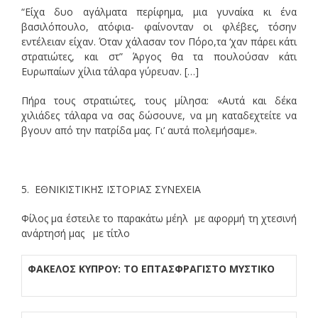
“Είχα δυο αγάλματα περίφημα, μια γυναίκα κι ένα
βασιλόπουλο, ατόφια- φαίνονταν οι φλέβες, τόσην
εντέλειαν είχαν. Όταν χάλασαν τον Πόρο,τα ‘χαν πάρει κάτι
στρατιώτες, και στ” Άργος θα τα πουλούσαν κάτι
Ευρωπαίων χίλια τάλαρα γύρευαν. […]
Πήρα τους στρατιώτες, τους μίλησα: «Αυτά και δέκα
χιλιάδες τάλαρα να σας δώσουνε, να μη καταδεχτείτε να
βγουν από την πατρίδα μας. Γι’ αυτά πολεμήσαμε».
5. ΕΘΝΙΚΙΣΤΙΚΗΣ ΙΣΤΟΡΙΑΣ ΣΥΝΕΧΕΙΑ
Φίλος μα έστειλε το παρακάτω μέηλ με αφορμή τη χτεσινή
ανάρτησή μας με τίτλο
ΦΑΚΕΛΟΣ ΚΥΠΡΟΥ: ΤΟ ΕΠΤΑΣΦΡΑΓΙΣΤΟ ΜΥΣΤΙΚΟ