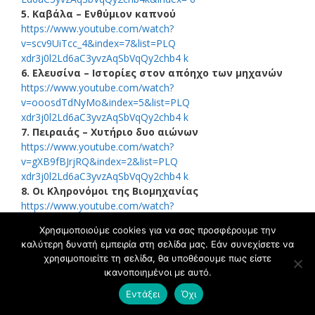
5. Καβάλα – Ενθύμιον καπνού
https://www.youtube.com/watch?
v=scv9UiTcc_4&index=7&list=PLQ
xdr3j0l2Ld6aC3yvzAqSbVqQy2chb4 k
6. Ελευσίνα – Ιστορίες στον απόηχο των μηχανών
https://www.youtube.com/watch?
v=ooosdTdNyMo&index=5&list=PLQ
xdr3j0l2Ld6aC3yvzAqSbVqQy2chb4 k
7. Πειραιάς – Χυτήριο δυο αιώνων
https://www.youtube.com/watch?
v=gXB9fBJrjRQ&index=2&list=PLQ
xdr3j0l2Ld6aC3yvzAqSbVqQy2chb4 k
8. Οι Κληρονόμοι της Βιομηχανίας
https://www.youtube.com/watch?
v=KP73MGLqjnc&index=8&list=PLQ
Χρησιμοποιούμε cookies για να σας προσφέρουμε την
xdr3j0l2Ld6aC3yvzAqSbVqQy2chb4 k
καλύτερη δυνατή εμπειρία στη σελίδα μας. Εάν συνεχίσετε να
χρησιμοποιείτε τη σελίδα, θα υποθέσουμε πως είστε
ικανοποιημένοι με αυτό.
Κατηγορίες
ΙΣΤΟΡΙΚΗ ΔΗΜΟΣΙΟΓΡΑΦΙΑ
Εντάξει
Όχι
ΝΕΑ ΚΑΙ ΠΑΛΙΑ