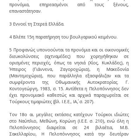
προνόμια, επηρεασμένοι από τους ξένους,
επαναστάτησαν.
3 Εννοεί τη Στερεά Ελλάδα.
4 Βλέπε 15η παρατήρηση του βουλγαρικού κειμένου.
5 Προφανώς υπονοούνται τα προνόμια και οι οικονομικές
διευκολύνσεις (αχτναμέδες) που χορηγήθηκαν σε
ορισμένες περιοχές, όπως τα νησιά (Χίος, Κυκλάδες), η
Ήπειρος (Γιάννενα, Ζαγοροχώρια), η Μακεδονία
(Μαντεμοχώρια), που παράλληλα εξασφάλιζαν και τα
συμφέροντα της Οθωμανικής Αυτοκρατορίας. Γ.
Κοντογεώργη, 1983, σ. 15. Αντίθετα η Πελοπόννησος δεν
έχει προνομιακό καθεστώς και αρχικά παραχωρείται σε
Τούρκους τιμαριώτες (βλ. Ι.Ε.Ε., ΙΑ΄, σ. 207).
Τον 18ο αι. μεγάλες εκτάσεις κατέχουν Τούρκοι ιδιώτες
στο Ναύπλιο, Μεθώνη, Κορώνη (Ι.Ε.Ε. σ. 210), ενώ όλη η
Πελοπόννησος διαιρείται σε 24 βιλαέτια, Μ.Β.
Σακελλαρίου, Η Πελοπόννησος κατά την δευτέραν