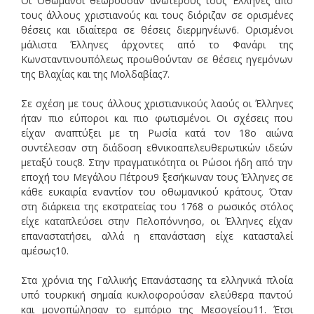
Οι Οθωμανοί θεωρούσαν ανώτερους τους Έλληνες από
τους άλλους χριστιανούς και τους διόριζαν σε ορισμένες
θέσεις και ιδιαίτερα σε θέσεις διερμηνέων6. Ορισμένοι
μάλιστα Έλληνες άρχοντες από το Φανάρι της
Κωνσταντινουπόλεως προωθούνταν σε θέσεις ηγεμόνων
της Βλαχίας και της Μολδαβίας7.
Σε σχέση με τους άλλους χριστιανικούς λαούς οι Έλληνες
ήταν πιο εύποροι και πιο φωτισμένοι. Οι σχέσεις που
είχαν αναπτύξει με τη Ρωσία κατά τον 18ο αιώνα
συντέλεσαν στη διάδοση εθνικοαπελευθερωτικών ιδεών
μεταξύ τους8. Στην πραγματικότητα οι Ρώσοι ήδη από την
εποχή του Μεγάλου Πέτρου9 ξεσήκωναν τους Έλληνες σε
κάθε ευκαιρία εναντίον του οθωμανικού κράτους. Όταν
στη διάρκεια της εκστρατείας του 1768 ο ρωσικός στόλος
είχε καταπλεύσει στην Πελοπόννησο, οι Έλληνες είχαν
επαναστατήσει, αλλά η επανάσταση είχε κατασταλεί
αμέσως10.
Στα χρόνια της Γαλλικής Επανάστασης τα ελληνικά πλοία
υπό τουρκική σημαία κυκλοφορούσαν ελεύθερα παντού
και μονοπώλησαν το εμπόριο της Μεσογείου11. Έτσι