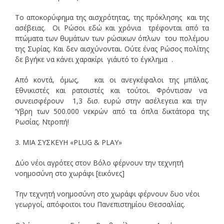
Το αποκορύφημα της αισχρότητας, της πρόκλησης και της
ασέβειας. Οι Ρώσοι εδώ και χρόνια τρέφονται από τα
πτώματα των θυμάτων των ρώσικων όπλων του πολέμου
της Συρίας. Και δεν αισχύνονται. Ούτε ένας Ρώσος πολίτης
δε βγήκε να κάνει χαρακίρι γι΄αυτό το έγκλημα .
Από κοντά, όμως, και οι ανεγκέφαλοι της μπάλας.
Εθνικιστές και ρατσιστές και τούτοι. Φρόντισαν να
συνεισφέρουν 1,3 δισ. ευρώ στην ασέλεγεια και την
‘Υβρη των 500.000 νεκρών από τα όπλα δικτάτορα της
Ρωσίας. Ντροπή!
3. ΜΙΑ ΣΥΣΚΕΥΗ «PLUG & PLAY»
Δύο νέοι αγρότες στον Βόλο φέρνουν την τεχνητή
νοημοσύνη στο χωράφι [εικόνες]
Την τεχνητή νοημοσύνη στο χωράφι φέρνουν δυο νέοι
γεωργοί, απόφοιτοι του Πανεπιστημίου Θεσσαλίας.