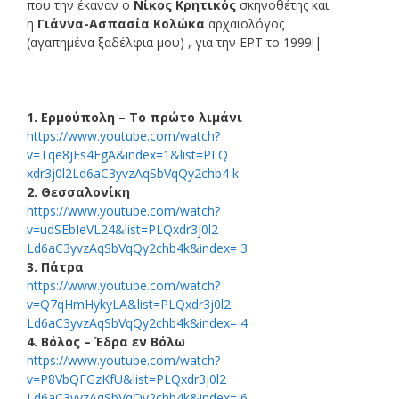
που την έκαναν o
Νίκος Κρητικός
σκηνοθέτης
και
η
Γιάννα-Ασπασία Κολώκα
αρχαιολόγος
(αγαπημένα
ξαδέλφια μου)
, για την ΕΡΤ το 1999!|
1. Ερμούπολη – Το πρώτο λιμάνι
https://www.youtube.com/watch?
v=Tqe8jEs4EgA&index=1&list=PLQ
xdr3j0l2Ld6aC3yvzAqSbVqQy2chb4 k
2. Θεσσαλονίκη
https://www.youtube.com/watch?
v=udSEbIeVL24&list=PLQxdr3j0l2
Ld6aC3yvzAqSbVqQy2chb4k&index= 3
3. Πάτρα
https://www.youtube.com/watch?
v=Q7qHmHykyLA&list=PLQxdr3j0l2
Ld6aC3yvzAqSbVqQy2chb4k&index= 4
4. Βόλος – Έδρα εν Βόλω
https://www.youtube.com/watch?
v=P8VbQFGzKfU&list=PLQxdr3j0l2
Ld6aC3yvzAqSbVqQy2chb4k&index= 6