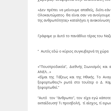
«Δεν πρέπει να μείνουμε απαθείς, διότι-εά
Ολοκαυτώματος- θα είναι σαν να ανοίγουμε 
της ανθρωπότητας» καταλήγει η ανακοίνωση 
Γράφαμε γι ΄αυτό το πανάθλιο τέρας του Να
” Αυτός εδώ ο κύριος συγκυβερνά τη χώρα
«”Πουστροδικεία”, Διεθνής Σιωνισμός και 
ΑΝΕΛ…»
«Είμαι της Τάξεως και της Ηθικής. Το Αν
ξεφορτωθεις?» ρωτά στο τουίτερ ο Δ. Κα
ξεφορτωθεί.”
“Αυτό τον “άνθρωπο”, τον είχα εγώ κάποτε
εκπαίδευση! Τι προσβολή, τί αίσχος, τί ειρων