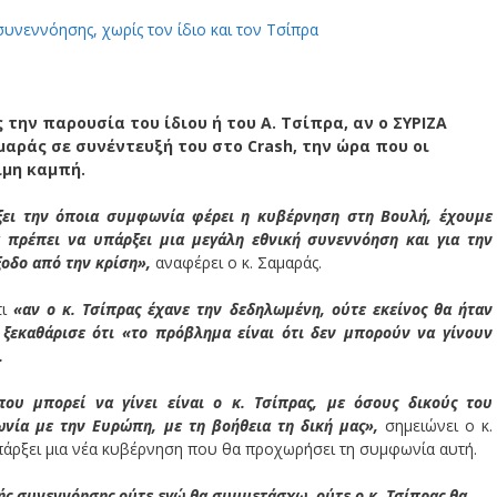
 την παρουσία του ίδιου ή του Α. Τσίπρα, αν ο ΣΥΡΙΖΑ
μαράς σε συνέντευξή του στο Crash, την ώρα που οι
ιμη καμπή.
ξει την όποια συμφωνία φέρει η κυβέρνηση στη Βουλή, έχουμε
 πρέπει να υπάρξει μια μεγάλη εθνική συνεννόηση και για την
ξοδο από την κρίση»,
αναφέρει ο κ. Σαμαράς.
ι
«αν ο κ. Τσίπρας έχανε την δεδηλωμένη, ούτε εκείνος θα ήταν
ξεκαθάρισε ότι «το πρόβλημα είναι ότι δεν μπορούν να γίνουν
.
υ μπορεί να γίνει είναι ο κ. Τσίπρας, με όσους δικούς του
ία με την Ευρώπη, με τη βοήθεια τη δική μας»,
σημειώνει ο κ.
υπάρξει μια νέα κυβέρνηση που θα προχωρήσει τη συμφωνία αυτή.
ής συνεννόησης ούτε εγώ θα συμμετάσχω, ούτε ο κ. Τσίπρας θα