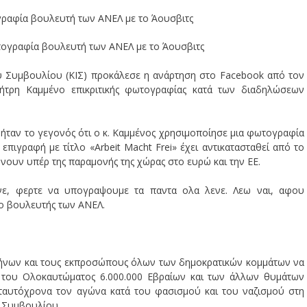
γραφία βουλευτή των ΑΝΕΛ με το Άουσβιτς
ύ Συμβουλίου (ΚΙΣ) προκάλεσε η ανάρτηση στο Facebook από τον
τρη Καμμένο επικριτικής φωτογραφίας κατά των διαδηλώσεων
ήταν το γεγονός ότι ο κ. Καμμένος χρησιμοποίησε μια φωτογραφία
πιγραφή με τίτλο «Arbeit Macht Frei» έχει αντικατασταθεί από το
υν υπέρ της παραμονής της χώρας στο ευρώ και την ΕΕ.
νε, φερτε να υπογραψουμε τα παντα ολα λενε. Λεω ναι, αφου
ο βουλευτής των ΑΝΕΛ.
ήνων και τους εκπροσώπους όλων των δημοκρατικών κομμάτων να
του Ολοκαυτώματος 6.000.000 Εβραίων και των άλλων θυμάτων
 ταυτόχρονα τον αγώνα κατά του φασισμού και του ναζισμού στη
 Συμβουλίου.