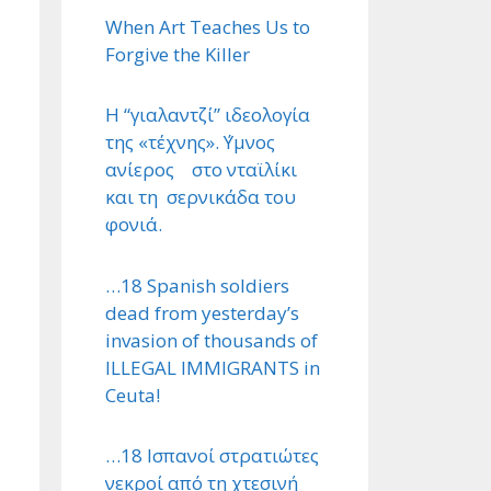
When Art Teaches Us to
Forgive the Killer
Η “γιαλαντζί” ιδεολογία
της «τέχνης». ΄Υμνος
ανίερος στο νταϊλίκι
και τη σερνικάδα του
φονιά.
…18 Spanish soldiers
dead from yesterday’s
invasion of thousands of
ILLEGAL IMMIGRANTS in
Ceuta!
…18 Ισπανοί στρατιώτες
νεκροί από τη χτεσινή