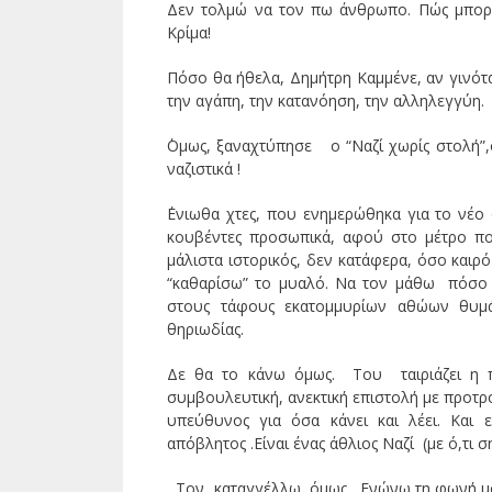
Δεν τολμώ να τον πω άνθρωπο. Πώς μπορε
Κρίμα!
Πόσο θα ήθελα, Δημήτρη Καμμένε, αν γινότα
την αγάπη, την κατανόηση, την αλληλεγγύη. “
΄Ομως, ξαναχτύπησε ο “Ναζί χωρίς στολή”
ναζιστικά !
΄Ενιωθα χτες, που ενημερώθηκα για το νέ
κουβέντες προσωπικά, αφού στο μέτρο πο
μάλιστα ιστορικός, δεν κατάφερα, όσο και
“καθαρίσω” το μυαλό. Να τον μάθω πόσο φ
στους τάφους εκατομμυρίων αθώων θυμά
θηριωδίας.
Δε θα το κάνω όμως. Του ταιριάζει η 
συμβουλευτική, ανεκτική επιστολή με προτρο
υπεύθυνος για όσα κάνει και λέει. Και 
απόβλητος .Είναι ένας άθλιος Ναζί (με ό,τι 
Τον καταγγέλλω, όμως . Ενώνω τη φωνή μο