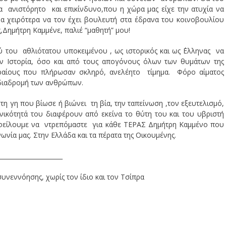
τα ανιστόρητο και επικίνδυνο,που η χώρα μας είχε την ατυχία να
μα χειρότερα να τον έχει βουλευτή στα έδρανα του κοινοβουλίου
ας,Δημήτρη Καμμένε, παλιέ “μαθητή” μου!
ύ του αθλιότατου υποκειμένου , ως ιστορικός και ως ΄Ελληνας να
 Ιστορία, όσο και από τους απογόνους όλων των θυμάτων της
Εβραίους που πλήρωσαν σκληρό, ανελέητο τίμημα. Φόρο αίματος
διαδρομή των ανθρώπων.
 γη που βίωσε ή βιώνει τη βία, την ταπείνωση ,τον εξευτελισμό,
ικότητά του διαφέρουν από εκείνα το θύτη του και του υβριστή
οι οφείλουμε να ντρεπόμαστε για κάθε ΤΕΡΑΣ Δημήτρη Καμμένο που
ωνία μας. Στην Ελλάδα και τα πέρατα της Οικουμένης.
_____________________
συνεννόησης, χωρίς τον ίδιο και τον Τσίπρα