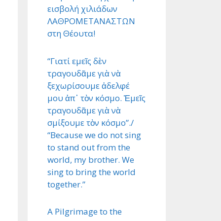
εισβολή χιλιάδων
ΛΑΘΡΟΜΕΤΑΝΑΣΤΩΝ
στη Θέουτα!
“Γιατί εμεῖς δὲν
τραγουδᾶμε γιὰ νὰ
ξεχωρίσουμε ἀδελφέ
μου ἀπ᾿ τὸν κόσμο. Ἐμεῖς
τραγουδᾶμε γιὰ νὰ
σμίξουμε τὸν κόσμο”./
“Because we do not sing
to stand out from the
world, my brother. We
sing to bring the world
together.”
A Pilgrimage to the