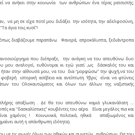
ί να ανήκει στην κοινωνία των ανθρώπων ένα τέρας ρατσιστής;
ν, να μη σε είχα ποτέ μου διδάξει την ισότητα, την αδελφοσύνη,
Τα άγια τοις κυσί”!
,όπως διαβάζουμε παραπάνω. Φανερά, απροκάλυπτα, ξεδιάντροπα
ο ανοσιούργημα που διέπραξε, την ανάγκη να του απευθύνω δυο
υ μου αναλογεί, ευθύνομαι κι εγώ γιατί ,ως δάσκαλός του και
ρό ήταν στην αίθουσά μου, να του δια-“μορφώσω” την ψυχή,να του
οβερή ιστορική ασέβεια και ανείπτωτη ΄Υβρις είναι να φτύνεις
των του Ολοκαυτώματος και όλων των άλλων της ναζιστικής
πλήρης απαξίωση . Δε θα του απευθύνω καμιά γλυκανάλατη …
πές και “δασκαλίστικες” κουβέντες του αέρα. Είναι μεγάλος πια και
είναι χαμένος ! Κοινωνικά, πολιτικά, ηθικά απαξιωμένος και
σημαίνει αυτή η απάνθρωπη ιδότητα).
υ με τις φωνές όλων των ηθικών και συνετών ανθρώπων. Θα του