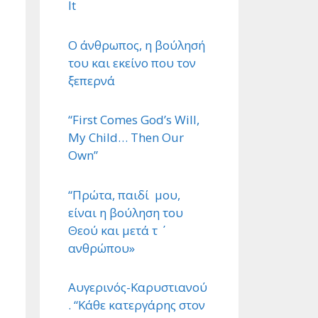
It
Ο άνθρωπος, η βούλησή
του και εκείνο που τον
ξεπερνά
“First Comes God’s Will,
My Child… Then Our
Own”
“Πρώτα, παιδί μου,
είναι η βούληση του
Θεού και μετά τ ΄
ανθρώπου»
Αυγερινός-Καρυστιανού
. “Κάθε κατεργάρης στον