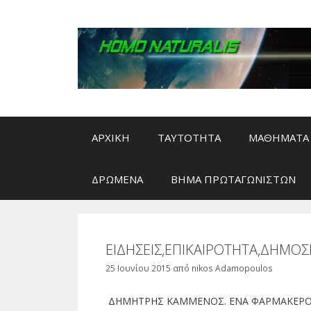
Μετάβαση
σε
περιεχόμενο
ΑΡΧΙΚΗ
ΤΑΥΤΟΤΗΤΑ
ΜΑΘΗΜΑΤΑ 
ΔΡΩΜΕΝΑ
ΒΗΜΑ ΠΡΩΤΑΓΩΝΙΣΤΩΝ
ΕΙΔΗΣΕΙΣ,ΕΠΙΚΑΙΡΟΤΗΤΑ,ΔΗΜΟΣ
25 Ιουνίου 2015
από
nikos Adamopoulos
ΔΗΜΗΤΡΗΣ ΚΑΜΜΕΝΟΣ. ΕΝΑ ΦΑΡΜΑΚΕΡΟ Φ