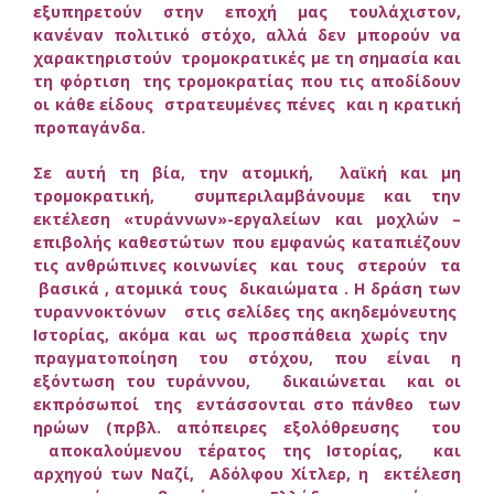
εξυπηρετούν στην εποχή μας τουλάχιστον,
κανέναν πολιτικό στόχο, αλλά δεν μπορούν να
χαρακτηριστούν τρομοκρατικές με τη σημασία και
τη φόρτιση της τρομοκρατίας που τις αποδίδουν
οι κάθε είδους στρατευμένες πένες και η κρατική
προπαγάνδα.
Σε αυτή τη βία, την ατομική, λαϊκή και μη
τρομοκρατική, συμπεριλαμβάνουμε και την
εκτέλεση «τυράννων»-εργαλείων και μοχλών –
επιβολής καθεστώτων που εμφανώς καταπιέζουν
τις ανθρώπινες κοινωνίες και τους στερούν τα
βασικά , ατομικά τους δικαιώματα . Η δράση των
τυραννοκτόνων στις σελίδες της ακηδεμόνευτης
Ιστορίας, ακόμα και ως προσπάθεια χωρίς την
πραγματοποίηση του στόχου, που είναι η
εξόντωση του τυράννου, δικαιώνεται και οι
εκπρόσωποί της εντάσσονται στο πάνθεο των
ηρώων (πρβλ. απόπειρες εξολόθρευσης του
αποκαλούμενου τέρατος της Ιστορίας, και
αρχηγού των Ναζί, Αδόλφου Χίτλερ, η εκτέλεση