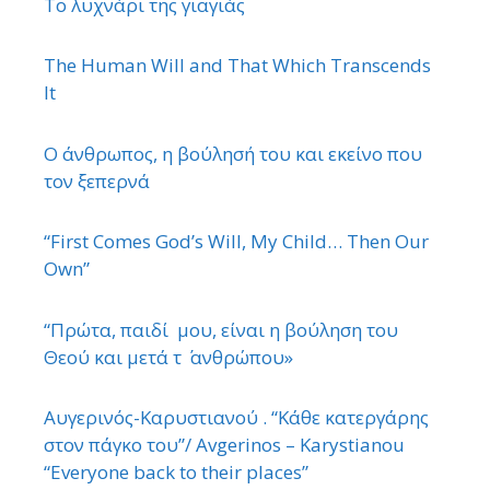
Το λυχνάρι της γιαγιάς
The Human Will and That Which Transcends
It
Ο άνθρωπος, η βούλησή του και εκείνο που
τον ξεπερνά
“First Comes God’s Will, My Child… Then Our
Own”
“Πρώτα, παιδί μου, είναι η βούληση του
Θεού και μετά τ ΄ ανθρώπου»
Αυγερινός-Καρυστιανού . “Κάθε κατεργάρης
στον πάγκο του”/ Avgerinos – Karystianou
“Εveryone back to their places”