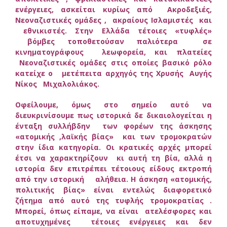
ενέργειες, ασκείται κυρίως από Ακροδεξιές,
Νεοναζιστικές ομάδες , ακραίους Ισλαμιστές και
εθνικιστές. Στην Ελλάδα τέτοιες «τυφλές»
βόμβες τοποθετούσαν παλιότερα σε
κινηματογράφους λεωφορεία, και πλατείες
Νεοναζιστικές ομάδες στις οποίες βασικό ρόλο
κατείχε ο μετέπειτα αρχηγός της Χρυσής Αυγής
Νίκος Μιχαλολιάκος.
Οφείλουμε, όμως στο σημείο αυτό να
διευκρινίσουμε πως ιστορικά δε δικαιολογείται η
ένταξη συλλήβδην των φορέων της άσκησης
«ατομικής ,λαϊκής βίας» και των τρομοκρατών
στην ίδια κατηγορία. Οι κρατικές αρχές μπορεί
έτσι να χαρακτηρίζουν κι αυτή τη βία, αλλά η
ιστορία δεν επιτρέπει τέτοιους είδους εκτροπή
από την ιστορική αλήθεια. Η άσκηση «ατομικής,
πολιτικής βίας» είναι εντελώς διαφορετικό
ζήτημα από αυτό της τυφλής τρομοκρατίας .
Μπορεί, όπως είπαμε, να είναι ατελέσφορες και
αποτυχημένες τέτοιες ενέργειες και δεν