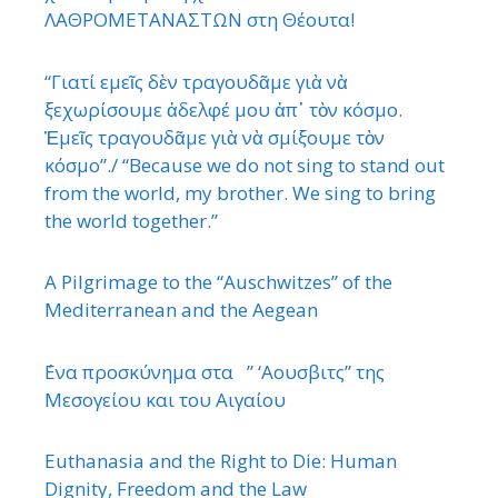
ΛΑΘΡΟΜΕΤΑΝΑΣΤΩΝ στη Θέουτα!
“Γιατί εμεῖς δὲν τραγουδᾶμε γιὰ νὰ
ξεχωρίσουμε ἀδελφέ μου ἀπ᾿ τὸν κόσμο.
Ἐμεῖς τραγουδᾶμε γιὰ νὰ σμίξουμε τὸν
κόσμο”./ “Because we do not sing to stand out
from the world, my brother. We sing to bring
the world together.”
A Pilgrimage to the “Auschwitzes” of the
Mediterranean and the Aegean
΄Ενα προσκύνημα στα ” ‘Αουσβιτς” της
Μεσογείου και του Αιγαίου
Euthanasia and the Right to Die: Human
Dignity, Freedom and the Law