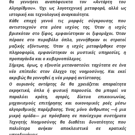
θα γεννήσει αναπόφευκτα τον «Αντάρτη του
Αλγορίθμου». Όχι ως λογοτεχνική μεταφορά, αλλά ως
ιστορική και τεχνολογική αναγκαιότητα.
Κάθε εποχή γεννά τις μορφές σύγκρουσης που
αντιστοιχούν στα μέσα ισχύος της. Όταν η ισχύς
βρισκόταν στο ξίφος, εμφανίστηκαν οι ξιφομάχοι. Όταν
πέρασε στο πυροβόλο όπλο, γεννήθηκαν οι στρατοί
μαζικής εξόντωσης. Όταν η ισχύς μεταφέρθηκε στην
πληροφορία, εμφανίστηκαν οι μυστικές υπηρεσίες, η
προπαγάνδα και ο κυβερνοπόλεμος.
Σήμερα, όμως, η εξουσία μεταναστεύει ταχύτατα σε ένα
νέο επίπεδο: στον έλεγχο της νοημοσύνης. Και εκεί
ακριβώς θα γεννηθεί η νέα μορφή αντίστασης.
Ο αυριανός αντάρτης δε θα χρειάζεται απαραίτητα
εκρηκτικά, όπλα ή φυσική παρουσία. Θα μπορεί να
παραλύει κράτη, αγορές, δίκτυα επικοινωνίας,
μηχανισμούς επιτήρησης και οικονομικές ροές μέσω
αλγοριθμικής παρέμβασης. Ένας μόνο άνθρωπος —ή μια
μικρή ομάδα— με πρόσβαση σε πανίσχυρα συστήματα
Τεχνητής Νοημοσύνης θα διαθέτει δυνατότητες που
παλιότερα ανήκαν αποκλειστικά σε κρατικές
υπερδυνάμεις.