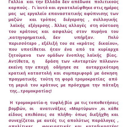
Γαλλία και την Ελλάδα δεν απέδωσε πολιτικούς
καρπούς . Γι΄ αυτό και εγκαταλείφθηκε στις ημέρες
μας ως εργαλείο επαναστατικής αφύπνισης των
μαζών και τρόπος διέγερσης , συλλογικής
λαϊκής εξέγερσης . ΄Άλλες αλλαγές στη σύσταση
του κράτους και ασφαλώς στον πυρήνα του
,κατηγορηματικά, δεν υπήρξαν. Πολύ
περισσότερο , εξέλιξή του σε «κράτος δικαίου»,
που υποτίθεται ήταν ένα από τα κυρίαρχα
ζητούμενα των ομάδων ένοπλης λαϊκής βίας.
Αντίθετα, η δράση των «Ανταρτών πόλεων»
εκείνη την εποχή οδήγησε σε αυταρχικότερη
κρατική καταστολή και συμπεριφορά με άσκηση
πραγματικής τούτη τη φορά τρομοκρατίας από
τη μεριά του κράτους με πρόσχημα την πάταξη
της…τρομοκρατίας!
Η τρομοκρατία-η τυφλή βία με τις τοποθετήσεις
βομβών, οι ανατινάξεις «Μαρτύρων» ,οι κάθε
είδους επιθέσεις σε πλήθη- όπως διεξήχθη και
συνεχίζεται με αυτές τις απολύτως παράλογες ,
απολίτικες , φρικιαστικές και καταδικαστέες