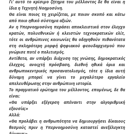
Γι’ αυτό το κρίσιμο ζήτημα του μέλλοντος δε θα είναι η
ίδια η Τεχνητή Νοημοσύνη.
Θα είναι ποιος τη χειρίζεται, με ποιον σκοπό και κάτω
από ποιο ηθικό σύστημα αξιών.
Αν η Υπερνοημοσύνη περάσει αποκλειστικά στον έλεγχο
κρατών, πολυεθνικών ή κλειστών τεχνοκρατικών ελίτ,
τότε οι ανθρώπινες κοινωνίες θα οδηγηθούν πιθανότατα
στη σκληρότερη μορφή ψηφιακού φεουδαρχισμού που
γνώρισε ποτέ ο πολιτισμός.
Αντίθετα, αν υπάρξει διάχυση της γνώσης, δημοκρατικός
έλεγχος, ανοιχτή πρόσβαση, διεθνή ηθικά όρια και
ανθρωποκεντρικός προσανατολισμός, τότε η ίδια αυτή
δύναμη μπορεί να γίνει το μεγαλύτερο εργαλείο
απελευθέρωσης στην ανθρώπινη ιστορία.
Το πραγματικό ερώτημα του μέλλοντος, επομένως, δε θα
είναι:
«Θα υπάρξει εξέγερση απέναντι στην αλγοριθμική
εξουσία;»
Αλλά:
«Θα προλάβει η ανθρωπότητα να δημιουργήσει δίκαιους
θεσμούς πριν η Υπερνοημοσύνη καταστεί ανεξέλεγκτη
δύναμη;»