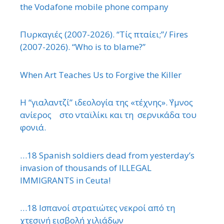
the Vodafone mobile phone company
Πυρκαγιές (2007-2026). “Τίς πταίει;”/ Fires
(2007-2026). “Who is to blame?”
When Art Teaches Us to Forgive the Killer
Η “γιαλαντζί” ιδεολογία της «τέχνης». ΄Υμνος
ανίερος στο νταϊλίκι και τη σερνικάδα του
φονιά.
…18 Spanish soldiers dead from yesterday’s
invasion of thousands of ILLEGAL
IMMIGRANTS in Ceuta!
…18 Ισπανοί στρατιώτες νεκροί από τη
χτεσινή εισβολή χιλιάδων