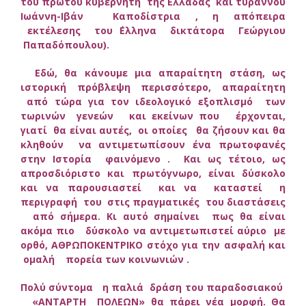
του πρώτου κυβερνήτη της Ελλάδας και τυράννου
Ιωάννη-Ιβάν Καποδίστρια , η απόπειρα
εκτέλεσης του ΄Ελληνα δικτάτορα Γεώργιου
Παπαδόπουλου).
Εδώ, θα κάνουμε μια απαραίτητη στάση, ως
ιστορική πρόβλεψη περισσότερο, απαραίτητη
από τώρα για τον ιδεολογικό εξοπλισμό των
τωρινών γενεών και εκείνων που έρχονται,
γιατί θα είναι αυτές, οι οποίες θα ζήσουν και θα
κληθούν να αντιμετωπίσουν ένα πρωτοφανές
στην Ιστορία φαινόμενο . Και ως τέτοιο, ως
απροσδιόριστο και πρωτόγνωρο, είναι δύσκολο
και να παρουσιαστεί και να καταστεί η
περιγραφή του στις πραγματικές του διαστάσεις
από σήμερα. Κι αυτό σημαίνει πως θα είναι
ακόμα πιο δύσκολο να αντιμετωπιστεί αύριο με
ορθό, ΑΘΡΩΠΟΚΕΝΤΡΙΚΟ στόχο για την ασφαλή και
ομαλή πορεία των κοινωνιών .
Πολύ σύντομα η παλιά δράση του παραδοσιακού
«ΑΝΤΑΡΤΗ ΠΟΛΕΩΝ» θα πάρει νέα μορφή. Θα