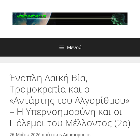
Μετάβαση
σε
περιεχόμενο
Μενού
Ένοπλη Λαϊκή Βία,
Τρομοκρατία και ο
«Αντάρτης του Αλγορίθμου»
– Η Υπερνοημοσύνη και οι
Πόλεμοι του Μέλλοντος (2o)
26 Μαΐου 2026
από
nikos Adamopoulos