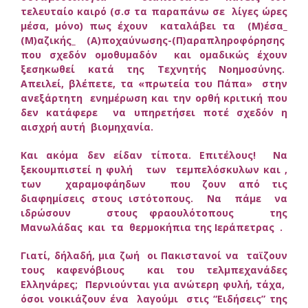
τελευταίο καιρό (σ.σ τα παραπάνω σε λίγες ώρες
μέσα, μόνο) πως έχουν καταλάβει τα (Μ)έσα_
(Μ)αζικής_ (Α)ποχαύνωσης-(Π)αραπληροφόρησης
που σχεδόν ομοθυμαδόν και ομαδικώς έχουν
ξεσηκωθεί κατά της Τεχνητής Νοημοσύνης.
Απειλεί, βλέπετε, τα «πρωτεία του Πάπα» στην
ανεξάρτητη ενημέρωση και την ορθή κριτική που
δεν κατάφερε να υπηρετήσει ποτέ σχεδόν η
αισχρή αυτή βιομηχανία.
Και ακόμα δεν είδαν τίποτα. Επιτέλους! Να
ξεκουμπιστεί η φυλή των τεμπελόσκυλων και ,
των χαραμοφάηδων που ζουν από τις
διαφημίσεις στους ιστότοπους. Να πάμε να
ιδρώσουν στους φραουλότοπους της
Μανωλάδας και τα θερμοκήπια της Ιεράπετρας .
Γιατί, δήλαδή, μια ζωή οι Πακιστανοί να ταϊζουν
τους καφενόβιους και του τελμπεχανάδες
Ελληνάρες; Περνιούνται για ανώτερη φυλή, τάχα,
όσοι νοικιάζουν ένα λαγούμι στις “Ειδήσεις” της