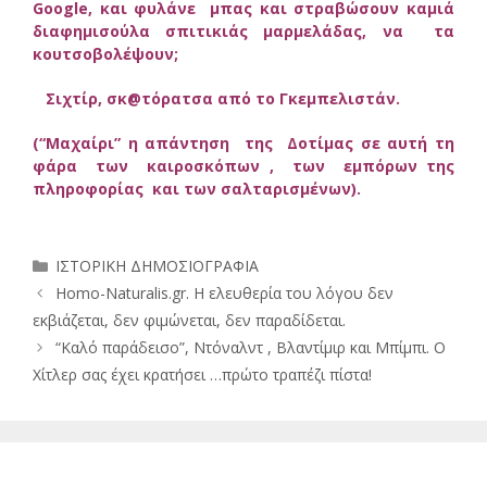
Google, και φυλάνε μπας και στραβώσουν καμιά
διαφημισούλα σπιτικιάς μαρμελάδας, να τα
κουτσοβολέψουν;
Σιχτίρ, σκ@τόρατσα από το Γκεμπελιστάν.
(“Μαχαίρι” η απάντηση της Δοτίμας σε αυτή τη
φάρα των καιροσκόπων , των εμπόρων της
πληροφορίας και των σαλταρισμένων).
Κατηγορίες
ΙΣΤΟΡΙΚΗ ΔΗΜΟΣΙΟΓΡΑΦΙΑ
Homo-Naturalis.gr. Η ελευθερία του λόγου δεν
εκβιάζεται, δεν φιμώνεται, δεν παραδίδεται.
“Καλό παράδεισο”, Ντόναλντ , Βλαντίμιρ και Μπίμπι. Ο
Χίτλερ σας έχει κρατήσει …πρώτο τραπέζι πίστα!