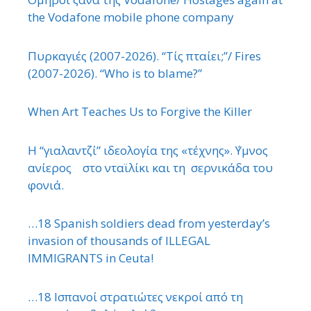
the Vodafone mobile phone company
Πυρκαγιές (2007-2026). “Τίς πταίει;”/ Fires
(2007-2026). “Who is to blame?”
When Art Teaches Us to Forgive the Killer
Η “γιαλαντζί” ιδεολογία της «τέχνης». ΄Υμνος
ανίερος στο νταϊλίκι και τη σερνικάδα του
φονιά.
…18 Spanish soldiers dead from yesterday’s
invasion of thousands of ILLEGAL
IMMIGRANTS in Ceuta!
…18 Ισπανοί στρατιώτες νεκροί από τη