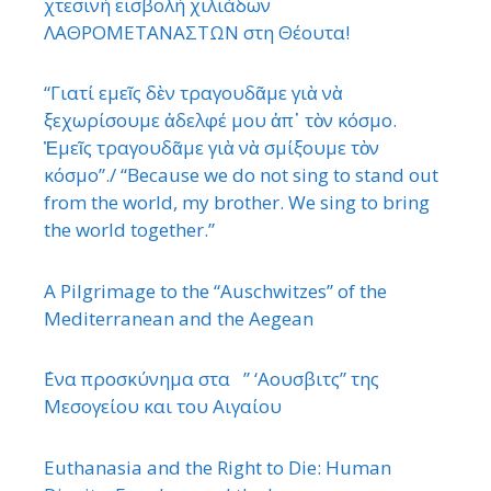
χτεσινή εισβολή χιλιάδων
ΛΑΘΡΟΜΕΤΑΝΑΣΤΩΝ στη Θέουτα!
“Γιατί εμεῖς δὲν τραγουδᾶμε γιὰ νὰ
ξεχωρίσουμε ἀδελφέ μου ἀπ᾿ τὸν κόσμο.
Ἐμεῖς τραγουδᾶμε γιὰ νὰ σμίξουμε τὸν
κόσμο”./ “Because we do not sing to stand out
from the world, my brother. We sing to bring
the world together.”
A Pilgrimage to the “Auschwitzes” of the
Mediterranean and the Aegean
΄Ενα προσκύνημα στα ” ‘Αουσβιτς” της
Μεσογείου και του Αιγαίου
Euthanasia and the Right to Die: Human