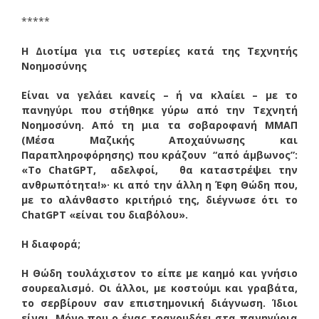
*****
Η Διοτίμα για τις υστερίες κατά της Τεχνητής
Νοημοσύνης
Είναι να γελάει κανείς – ή να κλαίει – με το
πανηγύρι που στήθηκε γύρω από την Τεχνητή
Νοημοσύνη. Από τη μια τα σοβαροφανή ΜΜΑΠ
(Μέσα Μαζικής Αποχαύνωσης και
Παραπληροφόρησης) που κράζουν “από άμβωνος”:
«Το ChatGPT, αδελφοί, θα καταστρέψει την
ανθρωπότητα!»· κι από την άλλη η Έφη Θώδη που,
με το αλάνθαστο κριτήριό της, διέγνωσε ότι το
ChatGPT «είναι του διαβόλου».
Η διαφορά;
Η Θώδη τουλάχιστον το είπε με καημό και γνήσιο
σουρεαλισμό. Οι άλλοι, με κοστούμι και γραβάτα,
το σερβίρουν σαν επιστημονική διάγνωση. Ίδιοι
είναι. Μόνο που ο ένας τραγουδάει στα πανηγύρια