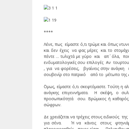
****
Λένε, πως είμαστε ό,τι τρώμε και όπως ντυνό
και δεν έχεις να φας μέρες και το στομάχ
πέντε … τυλιχτά με γύρο και απ΄ όλα, που 
ενδυματολογικές σου επιλογές Αν τουρτουρί
, για να φορέσεις, βγαίνεις στην ανάγκ
σουβενίρ στο πατρικό από το μέτωπο της Α
΄Ομως, είμαστε ό,τι σκεφτόμαστε. Τούτη η αλ
ανάγκης επιγεννήματα. Η σκέψη, ο συλ
προσωπικότητά σου. Βρώμικος ή καθαρός. 
σώφρων.
Δε χρειάζεται να τρέχεις στους ειδικούς τ
για σένα. Ή να κάνεις στους φτηνιάρι
πληροφορηθείς ποιος είσαι. Παλιανθρωπάκο