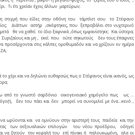
ρι. Τι έτι χρείαν έχεις άλλων μαρτύρων;
ώτη στιγμή που είδες στην οθόνη του τάμπλετ σου το Στέφανο
αίος; Διάττων αστήρ ,σκέφτηκες, που ξεπροβάλει στο νυχτερινό
μετά θε να χαθεί το ίδιο ξαφνικά ,όπως εμφανίστηκε; Και ύστερα;
ες Συριζαίους και μη , εκεί που ούτε σηκωτούς δεν τους έπαιρνες
να προσέρχονται στις κάλπες ομοθυμαδόν και να χρίζουν εν ημέρα
ΙΖΑ;
ά το χέρι και να δηλώνει ευθαρσώς πως ο Στέφανος είναι ικανός, ως
ορα;
άτω από το γνωστό σαρδόνιο οικογενειακό χαμόγελο πως ως …
ο(!), δεν του πάει και δεν μπορεί να συνομιλεί με ένα…κενό ,
 να ωρύονται και να ομνύουν στην αριστερή τους παιδεία και την
τας των σεξουαλικών επιλογών του νέου προέδρου, οδηγεί
αι να ζητούν την κεφαλή του επί πίνακι ή παλουκωμένη, αλα οι