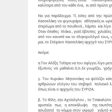
καλύτερα από τον κάθε ένα, κι από πρώτο χέ
Να για παράδειγμα. Τί είπες από την πρ
Κασσελάκη να φιγουράρει αθλητικός κι ωρ
στερέωμα από το πουθενά , λάμπει και λίγο 
΄Οταν έπαθες πλάκα , γιατί έβλεπες χιλιάδ
από τον καναπέ και το πληκτρολόγιό τους, 
μια, το Στέφανο Κασσελάκη αρχηγό του ΣΥΡ
Ακόμα:
α.Τον Αλέξη Τσίπρα να του σφίγγει λίγο μετ
έξυπνος να μαθαίνει ό,τι δε γνωρίζει, γρήγ
γ. Τον Κυριάκο Μητσοτάκη να ψελλίζει κ
αρθρώνων ελόγου του στιβαρό πολιτικό λόγ
όπως είναι ο αρχηγός του ΣΥΡΙΖΑ;
β. Το Φίλη ,την Αχτσιόγλου , το Τσακαλώτο
αριστεία πως η αποκάλυψη της ταυτότη
ασυζητητί το κόμμα στον γκρεμό γι΄αυτό κ