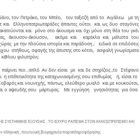
δάνο, τον Πετράκο, τον Μπέο, τον ταξιτζή από το Αιγάλεω με τη
τ και Ελληνοπατριωταράδες άπαντες ούτοι και ως δυο σταγόνες
ατεύονται και μόνο στο άκουσμα και όχι μόνο στη θέα του γκέι
ας, άκουσον-άκουσον, ακόμα και καρέκλα και μάλιστα του
ώρας με την πλούσια ιστορία και παράδοση , ειδικά σε επιδόσεις
χου στήθους, σφαγής της άπιστης στο κότσι, ασφαλή γνωρίσματα
 κ@λου φιλιστρίνι;
παίρνει πιο…απλό. Αν δεν είσαι με και δε στηρίζεις ,το Στέφανο
ι η επιθετικότητα της καταχωνιασμένης σου επιθυμίας ή, είσαι το
οβαρός και νουνεχής, πάντως, ελεύθερο μυαλό και με κουκούτσι,
ίναι ο αψευδής σου μάρτυρας. Με εγγύηση γνησιότητας για όσα
 ΣΥΣΤΗΜΙΚΗΣ ΕΞΟΥΣΙΑΣ . ΤΟ ΙΣΧΥΡΟ ΡΑΠΙΣΜΑ ΣΤΟΝ ΚΑΘΩΣΠΡΕΠΙΣΜΟ ΚΑΙ
ν ελληνική , πουτινική βιομηχανία παραπληροφόρησης