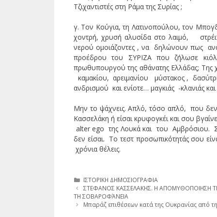
Τζιχαντιστές στη Ράμα της Συρίας ;
γ. Τον Κούγια, τη Λατινοπούλου, τον Μπογ
χοντρή, χρυσή αλυσίδα στο λαιμό, στρέι
νερού ομοιάζοντες , να δηλώνουν πως ανακ
προέδρου του ΣΥΡΙΖΑ που ζήλωσε κιόλ
πρωθυπουργού της αθάνατης Ελλάδας; Της χ
καμακίου, αρειμανίου μύστακος , δασύτρι
ανδρισμού και ενίοτε… μαγκιάς -κλανιάς και
Μην το ψάχνεις. Απλό, τόσο απλό, που δεν 
Κασσελάκη ή είσαι κρυφογκέι και σου βγαίνε
alter ego της Λουκά και του Αμβρόσιου. Σ
δεν είσαι. Το τεστ προσωπικότητάς σου ε
χρόνια θέλεις.
Κατηγορίες
ΙΣΤΟΡΙΚΗ ΔΗΜΟΣΙΟΓΡΑΦΙΑ
ΣΤΕΦΑΝΟΣ ΚΑΣΣΕΛΑΚΗΣ. Η ΑΠΟΜΥΘΟΠΟΙΗΣΗ ΤΗΣ
ΤΗ ΣΟΒΑΡΟΦΆΝΕΙΑ
Μπαράζ επιθέσεων κατά της Ουκρανίας από τη