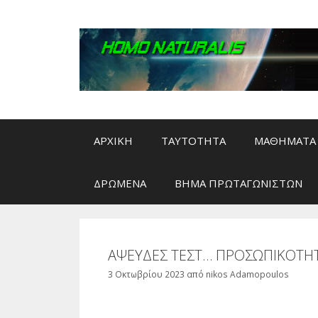
Μετάβαση
σε
περιεχόμενο
ΑΡΧΙΚΗ
ΤΑΥΤΟΤΗΤΑ
ΜΑΘΗΜΑΤΑ 
ΔΡΩΜΕΝΑ
ΒΗΜΑ ΠΡΩΤΑΓΩΝΙΣΤΩΝ
ΑΨΕΥΔΕΣ ΤΕΣΤ… ΠΡΟΣΩΠΙΚΟΤΗΤ
3 Οκτωβρίου 2023
από
nikos Adamopoulos