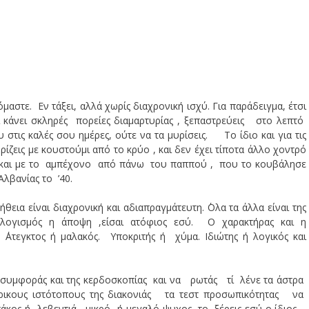
μαστε. Εν τάξει, αλλά χωρίς διαχρονική ισχύ. Για παράδειγμα, έτσι
ι κάνει σκληρές πορείες διαμαρτυρίας , ξεπαστρεύεις στο λεπτό
στις καλές σου ημέρες, ούτε να τα μυρίσεις. Το ίδιο και για τις
ζεις με κουστούμι από το κρύο , και δεν έχει τίποτα άλλο χοντρό
η και με το αμπέχονο από πάνω του παππού , που το κουβάλησε
λβανίας το ’40.
ήθεια είναι διαχρονική και αδιαπραγμάτευτη. ΄Ολα τα άλλα είναι της
λογισμός η άποψη ,είσαι ατόφιος εσύ. Ο χαρακτήρας και η
΄Ατεγκτος ή μαλακός. Υποκριτής ή χύμα. Ιδιώτης ή λογικός και
ης συμφοράς και της κερδοσκοπίας και να ρωτάς τί λένε τα άστρα
κους ιστότοπους της διακονιάς τα τεστ προσωπικότητας να
ς ή λεβεντιά , μικρό- ή μεγαλό-ψυχος, το ξέρεις εσύ ο ίδιος ,