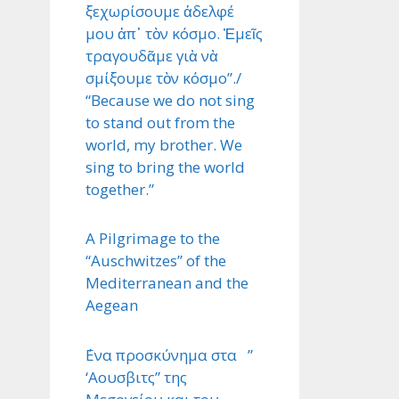
ξεχωρίσουμε ἀδελφέ
μου ἀπ᾿ τὸν κόσμο. Ἐμεῖς
τραγουδᾶμε γιὰ νὰ
σμίξουμε τὸν κόσμο”./
“Because we do not sing
to stand out from the
world, my brother. We
sing to bring the world
together.”
A Pilgrimage to the
“Auschwitzes” of the
Mediterranean and the
Aegean
΄Ενα προσκύνημα στα ”
‘Αουσβιτς” της