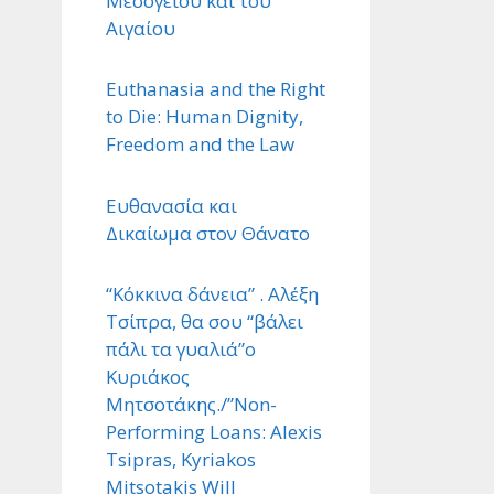
Μεσογείου και του
Αιγαίου
Euthanasia and the Right
to Die: Human Dignity,
Freedom and the Law
Ευθανασία και
Δικαίωμα στον Θάνατο
“Κόκκινα δάνεια” . Αλέξη
Τσίπρα, θα σου “βάλει
πάλι τα γυαλιά”ο
Κυριάκος
Μητσοτάκης./”Non-
Performing Loans: Alexis
Tsipras, Kyriakos
Mitsotakis Will