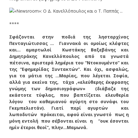
****
Σφάζονται στην ποδιά της λησταρχίνας
Πενταγιώτισσας … Γιαννακά οι ομοίως κλέφτες
και… αμαρτωλοί Κωστάκης Βαξεβάνης και
Δημητράκης Κανελλόπουλος από τα γνωστά
πέτσινα, αριστερά λημέρια του “Ντοκουμέντο” και
της “Εφημερίδας Συντακτών”. Και όχι, ασφαλώς,
για τα μάτια της …Μαρίας, που λέγεται Σοφία,
αλλά για εκείνα της, τάχα ,«ελεύθερης έκφρασης
γνώμης των δημοσιογράφων» (διάβαζε της
εκάστοτε τύφλας, που βαπτίζεται ελευθερία
λόγου του καθεμιανού αγύρτη στο συνάφι του
Γκεμπελιστάν). Γιατί περί αγυρτών και
λωποδυτών πρόκειται, αφού είναι γνωστό πως η
μόνη εντολή που σέβονται είναι η “ουκ έσονται
ημίν έτεροι θεοί”, πλην…Μαμωνά.