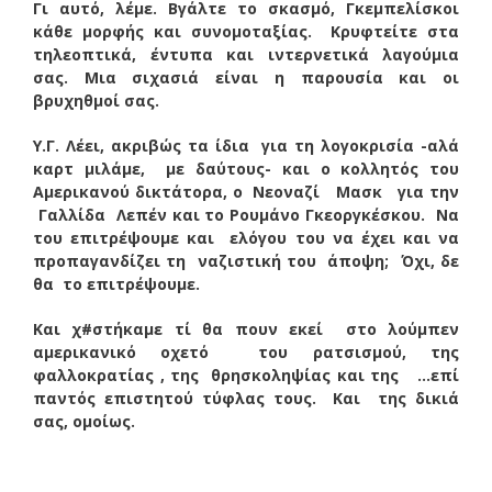
Γι αυτό, λέμε. Βγάλτε το σκασμό, Γκεμπελίσκοι
κάθε μορφής και συνομοταξίας. Κρυφτείτε στα
τηλεοπτικά, έντυπα και ιντερνετικά λαγούμια
σας. Μια σιχασιά είναι η παρουσία και οι
βρυχηθμοί σας.
Υ.Γ. Λέει, ακριβώς τα ίδια για τη λογοκρισία -αλά
καρτ μιλάμε, με δαύτους- και ο κολλητός του
Αμερικανού δικτάτορα, ο Νεοναζί Μασκ για την
Γαλλίδα Λεπέν και το Ρουμάνο Γκεοργκέσκου. Να
του επιτρέψουμε και ελόγου του να έχει και να
προπαγανδίζει τη ναζιστική του άποψη; Όχι, δε
θα το επιτρέψουμε.
Και χ#στήκαμε τί θα πουν εκεί στο λούμπεν
αμερικανικό οχετό του ρατσισμού, της
φαλλοκρατίας , της θρησκοληψίας και της …επί
παντός επιστητού τύφλας τους. Και της δικιά
σας, ομοίως.