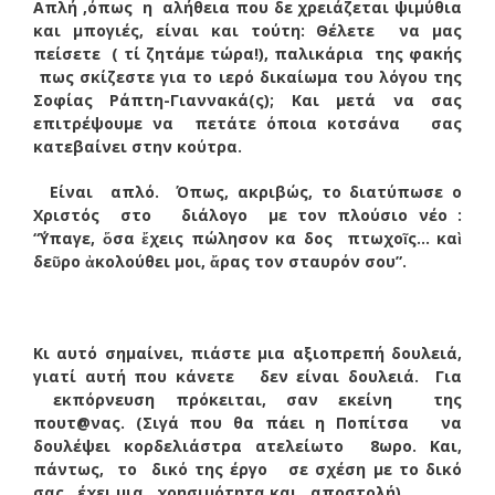
Απλή ,όπως η αλήθεια που δε χρειάζεται ψιμύθια
και μπογιές, είναι και τούτη: Θέλετε να μας
πείσετε ( τί ζητάμε τώρα!), παλικάρια της φακής
πως σκίζεστε για το ιερό δικαίωμα του λόγου της
Σοφίας Ράπτη-Γιαννακά(ς); Και μετά να σας
επιτρέψουμε να πετάτε όποια κοτσάνα σας
κατεβαίνει στην κούτρα.
Είναι απλό. Όπως, ακριβώς, το διατύπωσε ο
Χριστός στο διάλογο με τον πλούσιο νέο :
“΄Υπαγε, ὅσα ἔχεις πώλησον κα δος πτωχοῖς… καὶ
δεῦρο ἀκολούθει μοι, ἄρας τον σταυρόν σου”.
Κι αυτό σημαίνει, πιάστε μια αξιοπρεπή δουλειά,
γιατί αυτή που κάνετε δεν είναι δουλειά. Για
εκπόρνευση πρόκειται, σαν εκείνη της
πουτ@νας. (Σιγά που θα πάει η Ποπίτσα να
δουλέψει κορδελιάστρα ατελείωτο 8ωρο. Και,
πάντως, το δικό της έργο σε σχέση με το δικό
σας, έχει μια χρησιμότητα και ..αποστολή).