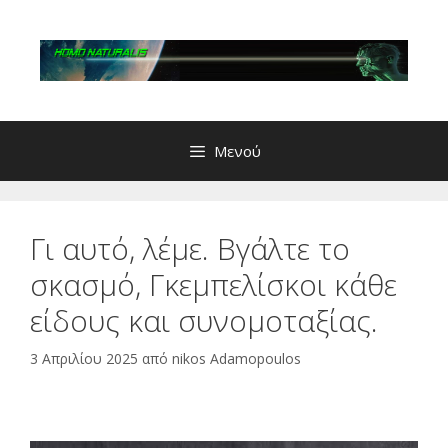
Μετάβαση
σε
περιεχόμενο
Μενού
Γι αυτό, λέμε. Βγάλτε το
σκασμό, Γκεμπελίσκοι κάθε
είδους και συνομοταξίας.
3 Απριλίου 2025
από
nikos Adamopoulos