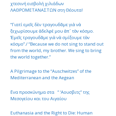
χτεσινή εισβολή χιλιάδων
ΛΑΘΡΟΜΕΤΑΝΑΣΤΩΝ στη Θέουτα!
“Γιατί εμεῖς δὲν τραγουδᾶμε γιὰ νὰ
ξεχωρίσουμε ἀδελφέ μου ἀπ᾿ τὸν κόσμο.
Ἐμεῖς τραγουδᾶμε γιὰ νὰ σμίξουμε τὸν
κόσμο”./ “Because we do not sing to stand out
from the world, my brother. We sing to bring
the world together.”
A Pilgrimage to the “Auschwitzes” of the
Mediterranean and the Aegean
΄Ενα προσκύνημα στα ” ‘Αουσβιτς” της
Μεσογείου και του Αιγαίου
Euthanasia and the Right to Die: Human