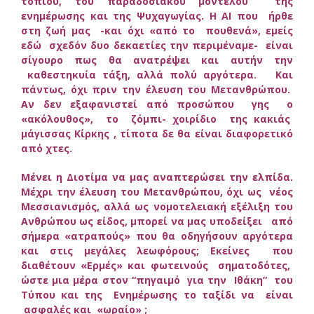
τοπίου, του παραδοσιακού μοντέλου της
ενημέρωσης και της Ψυχαγωγίας. Η ΑΙ που ήρθε
στη ζωή μας -και όχι «από το πουθενά», εμείς
εδώ σχεδόν δυο δεκαετίες την περιμέναμε- είναι
σίγουρο πως θα ανατρέψει και αυτήν την
καθεστηκυία τάξη, αλλά πολύ αργότερα. Και
πάντως, όχι πριν την έλευση του Μετανθρώπου.
Αν δεν εξαφανιστεί από προσώπου γης ο
«ακόλουθος», το ζόμπι- χοιρίδιο της κακιάς
μάγισσας Κίρκης , τίποτα δε θα είναι διαφορετικό
από χτες.
Μένει η Διοτίμα να μας αναπτερώσει την ελπίδα.
Μέχρι την έλευση του Μετανθρώπου, όχι ως νέος
Μεσσιανισμός, αλλά ως νομοτελειακή εξέλιξη του
Ανθρώπου ως είδος, μπορεί να μας υποδείξει από
σήμερα «ατραπούς» που θα οδηγήσουν αργότερα
και στις μεγάλες λεωφόρους; Εκείνες που
διαθέτουν «Ερμές» και φωτεινούς σηματοδότες,
ώστε μια μέρα στον “πηγαιμό για την Ιθάκη” του
Τύπου και της Ενημέρωσης το ταξίδι να είναι
ασφαλές και «ωραίο» ;