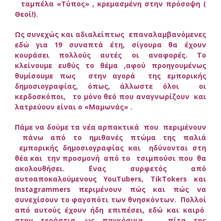
ταμπέλα «Τύπος» , κρεμασμένη στην πρόσοψη (
Θεοί!).
Ως συνεχώς και αδιαλείπτως επαναλαμβανόμενες
εδώ για 19 συναπτά έτη, σίγουρα θα έχουν
κουράσει πολλούς αυτές οι αναφορές. Το
κλείνουμε ευθύς το θέμα ,αφού προηγουμένως
θυμίσουμε πως στην αγορά της εμπορικής
δημοσιογραφίας, όπως, άλλωστε όλοι οι
κερδοσκόποι, το μόνο θεό που αναγνωρίζουν και
λατρεύουν είναι ο «Μαμωνάς» .
Πάμε να δούμε τα νέα αρπακτικά που περιμένουν
πάνω από το ημιθανές πτώμα της παλιά
εμπορικής δημοσιογραφίας και ηδύνονται στη
θέα και την προσμονή από το τσιμπούσι που θα
ακολουθήσει.
΄Ενας συρφετός από
αυτοαποκαλούμενους YouTubers, TikTokers και
Instagrammers
περιμένουν πώς και πώς να
συνεχίσουν το φαγοπότι των θνησκόντων. Πολλοί
από αυτούς έχουν ήδη επιπέσει, εδώ και καιρό
στην τεράστια ,ως παγκόσμια, πίτα της