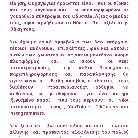
είδηση, ψυχαγωγία!
΄Αρρωστοι είναι. Και οι Κίρκες
που τους μαγεύουν και οι μεταμορφωμένοι σε
γουρούνια σύντροφοι του Οδυσσέα. ΄Αξιος ο μισθός
τους, αφού αρνήθηκαν το Νόστο . Το ταξίδι στην
Ιθάκη τους.
Δεν έχουμε καμιά αμφιβολία πως όσο υπάρχουν
τέτοιοι ακόλουθοι, επισκέπτες , φαν και λάτρεις
αυτών των χωματερών σε όποιο μοντέρνο όνομα
πλατφόρμας και αν ακούν, οι νέες
αυτοκτρατρορίες της παλιά βιομηχανίας
παραπληροφόρησης και παραπλάνησης θα
γιγαντώνονται. Εειδή ακριβώς οι ιδρυτές τους
διαθέτουν “πραιτωριανούς”. Πρόθυμοι να
πεθάνουν, ως μισθοφόροι για ένα ποτήρι
“ξινισμένο κρασί” που τους κερνούν οι νέοι
αυτοκράτορές τους , YouTubers, TikTokers και
Instagrammers.
Δεν ξέρω αν βλέπουν άλλοι κάποια ελπίδα
αλλαγής και προπαντός εξαφάνισης του παλιού