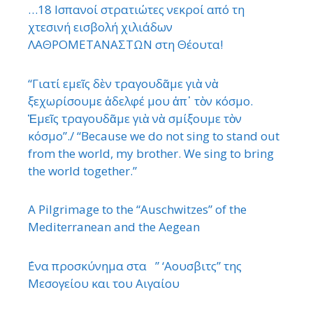
…18 Ισπανοί στρατιώτες νεκροί από τη
χτεσινή εισβολή χιλιάδων
ΛΑΘΡΟΜΕΤΑΝΑΣΤΩΝ στη Θέουτα!
“Γιατί εμεῖς δὲν τραγουδᾶμε γιὰ νὰ
ξεχωρίσουμε ἀδελφέ μου ἀπ᾿ τὸν κόσμο.
Ἐμεῖς τραγουδᾶμε γιὰ νὰ σμίξουμε τὸν
κόσμο”./ “Because we do not sing to stand out
from the world, my brother. We sing to bring
the world together.”
A Pilgrimage to the “Auschwitzes” of the
Mediterranean and the Aegean
΄Ενα προσκύνημα στα ” ‘Αουσβιτς” της
Μεσογείου και του Αιγαίου