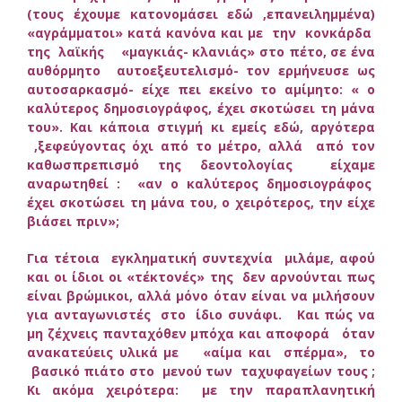
(τους έχουμε κατονομάσει εδώ ,επανειλημμένα)
«αγράμματοι» κατά κανόνα και με την κονκάρδα
της λαϊκής «μαγκιάς- κλανιάς» στο πέτο, σε ένα
αυθόρμητο αυτοεξευτελισμό- τον ερμήνευσε ως
αυτοσαρκασμό- είχε πει εκείνο το αμίμητο: « ο
καλύτερος δημοσιογράφος, έχει σκοτώσει τη μάνα
του». Και κάποια στιγμή κι εμείς εδώ, αργότερα
,ξεφεύγοντας όχι από το μέτρο, αλλά από τον
καθωσπρεπισμό της δεοντολογίας είχαμε
αναρωτηθεί : «αν ο καλύτερος δημοσιογράφος
έχει σκοτώσει τη μάνα του, ο χειρότερος, την είχε
βιάσει πριν»;
Για τέτοια εγκληματική συντεχνία μιλάμε, αφού
και οι ίδιοι οι «τέκτονές» της δεν αρνούνται πως
είναι βρώμικοι, αλλά μόνο όταν είναι να μιλήσουν
για ανταγωνιστές στο ίδιο συνάφι. Και πώς να
μη ζέχνεις πανταχόθεν μπόχα και αποφορά όταν
ανακατεύεις υλικά με «αίμα και σπέρμα», το
βασικό πιάτο στο μενού των ταχυφαγείων τους ;
Κι ακόμα χειρότερα: με την παραπλανητική