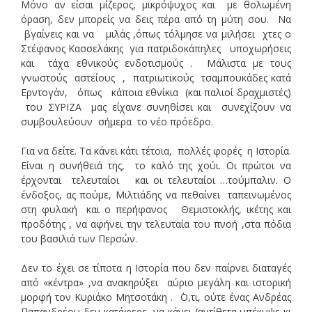
Μόνο αν είσαι μίζερος, μικρόψυχος και με θολωμένη
όραση, δεν μπορείς να δεις πέρα από τη μύτη σου. Να
βγαίνεις και να μιλάς ,όπως τόλμησε να μιλήσει χτες ο
Στέφανος Κασσελάκης για πατριδοκάπηλες υποχωρήσεις
και τάχα εθνικούς ενδοτισμούς . Μάλιστα με τους
γνωστούς αστείους , πατριωτικούς τσαμπουκάδες κατά
Ερντογάν, όπως κάποια εθνίκια (και παλιοί δραχμιστές)
του ΣΥΡΙΖΑ μας είχανε συνηθίσει και συνεχίζουν να
συμβουλεύουν σήμερα το νέο πρόεδρο.
Για να δείτε. Τα κάνει κάτι τέτοια, πολλές φορές η Ιστορία.
Είναι η συνήθειά της, το καλό της χούι. Οι πρώτοι να
έρχονται τελευταίοι και οι τελευταίοι …τούμπαλιν. Ο
ένδοξος, ας πούμε, Μιλτιάδης να πεθαίνει ταπεινωμένος
στη φυλακή και ο περήφανος Θεμιστοκλής, ικέτης και
προδότης , να αφήνει την τελευταία του πνοή ,στα πόδια
του βασιλιά των Περσών.
Δεν το έχει σε τίποτα η Ιστορία που δεν παίρνει διαταγές
από «κέντρα» ,να ανακηρύξει αύριο μεγάλη και ιστορική
μορφή τον Κυριάκο Μητσοτάκη . ΄Ο,τι, ούτε ένας Ανδρέας
Παπανδρέου δεν κατάφερε να κάνει (αντίθετα υπέκυψε κι