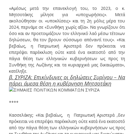
«Αμέσως μετά την επανεκλογή του, το 2023, ο κ.
Μητσοτάκης μίλησε για «υποχωρήσεις». Μετά
ακολούθησαν οι «υποκλίσεις» και τη 2η μόλις μέρα του
2024, περνάμε σε «Συνθήκη χωρίς αξία». Να γνωρίζουν ότι
όσο και αν προετοιμάζουν τον ελληνικό λαό μέσω τέτοιων
δηλώσεων, θα τον βρουν σύσσωμο απέναντί τους». «Και
βεβαίως, η Πατριωτική Αριστερά δεν πρόκειται να
επιτρέψει παρέκκλιση ούτε κατά ένα εκατοστό από την
πάγια θέση των ελληνικών κυβερνήσεων ως προς τη
Συνθήκη της Λωζάνης και τα κυριαρχικά μας δικαιώματα»,
κατέληξε.
β. ΣΥΡΙΖΑ: Επικίνδυνες οι δηλώσεις Συρίγου – Να
πάρει άμεσα θέση η κυβέρνηση Μητσοτάκη
****
Κασσελάκης: «Και βεβαίως, η Πατριωτική Αριστερά ,δεν
πρόκειται να επιτρέψει παρέκκλιση ούτε κατά ένα εκατοστό
από την πάγια θέση των ελληνικών κυβερνήσεων ως προς
τη Συνθήκη της Λωζάνης και τα κυριαρχικά μας δικαιώματα».