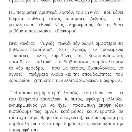
Η… πατριωτική Αριστερά, λοιπόν, του ΣΥΡΙΖΑ που κάνει
δριμεία επίθεση στους απάτριδες Δεξιούς, της
μειοδοτούσης εθνικά Νέας Δημοκρατίας. Και της δίνει
μαθήματα πατριωτικού εθνικισμού .
Είναι κανόνας.
“Τυφλός
τυφλόν
εάν
οδηγή,
αμφότεροι εις
βόθυνον πεσούνται”. Στο Σύριζα, εν προκειμένω
κάποιες παλιές καραβάνες της Κουμουνδούρου,
υποτίθεται πολιτικά πιο διαβασμένοι , συμβουλεύουν
το νέο πρόεδρο, που ως τέτοιος, δικαιολογείται να
αγνοεί πράγματα. Ακόμα και της σπουδαιότητας του
κορυφαίου ζητήματος των ελληνοτουρκικών διαφορών .
” Η πατριωτική Αριστερά”, λοιπόν, του είπανε να… πει
του Στέφανου Κασσελάκη. Κι αυτός, αφελής ή ελλιπώς
ενημερωμένος για να έχει προσωπική άποψη (δεν
πιστεύουμε πως ομνύει κατά βάθος και εν κρυπτώ σε
τρίπτυχα πατρίς-θρησκεία-οικογένεια), κατάπιε αμάσητη τη
συμβουλή και την κότσαρε δημόσια με φαρδιά πλατιά την
υπογραφή του.