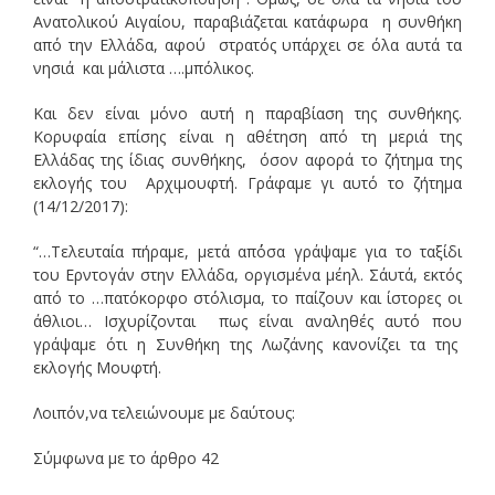
Ανατολικού Αιγαίου, παραβιάζεται κατάφωρα η συνθήκη
από την Ελλάδα, αφού στρατός υπάρχει σε όλα αυτά τα
νησιά και μάλιστα ….μπόλικος.
Και δεν είναι μόνο αυτή η παραβίαση της συνθήκης.
Κορυφαία επίσης είναι η αθέτηση από τη μεριά της
Ελλάδας της ίδιας συνθήκης, όσον αφορά το ζήτημα της
εκλογής του Αρχιμουφτή. Γράφαμε γι αυτό το ζήτημα
(14/12/2017):
“…Τελευταία πήραμε, μετά απ΄όσα γράψαμε για το ταξίδι
του Ερντογάν στην Ελλάδα, οργισμένα μέηλ. Σ΄αυτά, εκτός
από το …πατόκορφο στόλισμα, το παίζουν και ίστορες οι
άθλιοι… Ισχυρίζονται πως είναι αναληθές αυτό που
γράψαμε ότι η Συνθήκη της Λωζάνης κανονίζει τα της
εκλογής Μουφτή.
Λοιπόν,να τελειώνουμε με δαύτους:
Σύμφωνα με το άρθρο 42