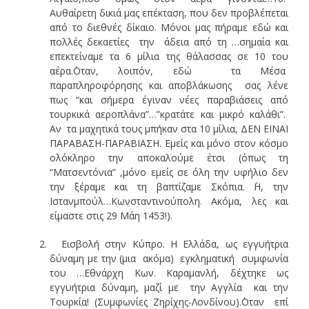
Αυθαίρετη δικιά μας επέκταση, που δεν προβλέπεται
από το διεθνές δίκαιο. Μόνοι μας πήραμε εδώ και
πολλές δεκαετίες την άδεια από τη …σημαία και
επεκτείναμε τα 6 μίλια της θάλασσας σε 10 του
αέρα.΄Οταν, λοιπόν, εδώ τα Μέσα
παραπληροφόρησης και αποβλάκωσης σας λένε
πως “και σήμερα έγιναν νέες παραβιάσεις από
τουρκικά αεροπλάνα”…”κρατάτε και μικρό καλάθι”.
Αν τα μαχητικά τους μπήκαν στα 10 μίλια, ΔΕΝ ΕΙΝΑΙ
ΠΑΡΑΒΑΣΗ-ΠΑΡΑΒΙΑΣΗ. Εμείς και μόνο στον κόσμο
ολόκληρο την αποκαλούμε έτσι (όπως τη
“Ματσεντόνια” ,μόνο εμείς σε όλη την υφήλιο δεν
την ξέραμε και τη βαπτίζαμε Σκόπια. ΄Η, την
Ιστανμπούλ…Κωνσταντινούπολη. Ακόμα, λες και
είμαστε στις 29 Μάη 1453!).
Εισβολή στην Κύπρο. Η Ελλάδα, ως εγγυήτρια
δύναμη με την (μια ακόμα) εγκληματική συμφωνία
του …Εθνάρχη Κων. Καραμανλή, δέχτηκε ως
εγγυήτρια δύναμη, μαζί με την Αγγλία και την
Τουρκία! (Συμφωνίες Ζηρίχης-Λονδίνου).΄Οταν επί