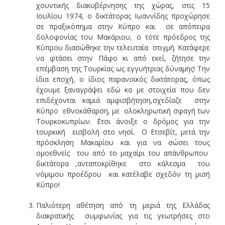
χουντικής διακυβέρνησης της χώρας, στις 15
Ιουλίου 1974, ο δικτάτορας Ιωαννίδης προχώρησε
σε πραξικόπημα στην Κύπρο και σε απόπειρα
δολοφονίας του Μακάριου, ο τότε πρόεδρος της
Κύπρου διασώθηκε την τελευταία στιγμή. Κατάφερε
να φτάσει στην Πάφο κι από εκεί, ζήτησε την
επέμβαση της Τουρκίας ως εγγυήτριας δύναμης! Την
ίδια εποχή, ο ίδιος παρανοϊκός δικτάτορας, όπως
έχουμε ξαναγράψει εδώ κα με στοιχεία που δεν
επιδέχονται καμιά αμφισβήτηση,σχεδίαζε στην
Κύπρο εθνοκάθαρση, με ολοκληρωτική σφαγή των
Τουρκοκυπρίων. ΄Ετσι άνοιξε ο δρόμος για την
τουρκική εισβολή στο νησί. Ο Ετσεβίτ, μετά την
πρόσκληση Μακαρίου και για να σώσει τους
ομοεθνείς του από το μαχαίρι του απάνθρωπου
δικτάτορα ,ανταποκρίθηκε στο κάλεσμα του
νόμιμου προέδρου και κατέλαβε σχεδόν τη μισή
Κύπρο!
Παλιότερη αθέτηση από τη μεριά της Ελλάδας
διακρατικής συμφωνίας για τις γεωτρήσες στο