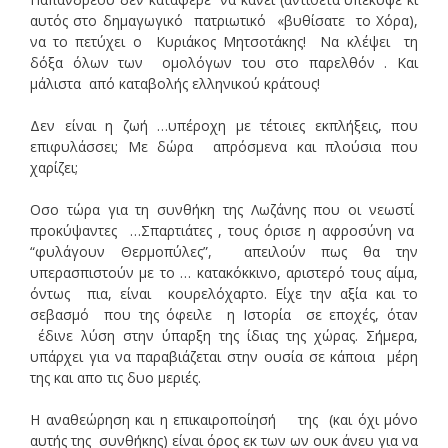
αυτός στο δημαγωγικό πατριωτικό «βυθίσατε το Χόρα),
να το πετύχει ο Κυριάκος Μητσοτάκης! Να κλέψει τη
δόξα όλων των ομολόγων του στο παρελθόν . Και
μάλιστα από καταβολής ελληνικού κράτους!
Δεν είναι η ζωή …υπέροχη με τέτοιες εκπλήξεις, που
επιφυλάσσει; Με δώρα απρόσμενα και πλούσια που
χαρίζει;
Οσο τώρα για τη συνθήκη της Λωζάνης που οι νεωστί
προκύψαντες …Σπαρτιάτες , τους όρισε η αφροσύνη να
“φυλάγουν Θερμοπύλες”, απειλούν πως θα την
υπερασπιστούν με το … κατακόκκινο, αριστερό τους αίμα,
όντως πια, είναι κουρελόχαρτο. Είχε την αξία και το
σεβασμό που της όφειλε η Ιστορία σε εποχές, όταν
έδινε λύση στην ύπαρξη της ίδιας της χώρας. Σήμερα,
υπάρχει για να παραβιάζεται στην ουσία σε κάποια μέρη
της και απο τις δυο μεριές.
Η αναθεώρηση και η επικαιροποίησή της (και όχι μόνο
αυτής της συνθήκης) είναι όρος εκ των ων ουκ άνευ για να