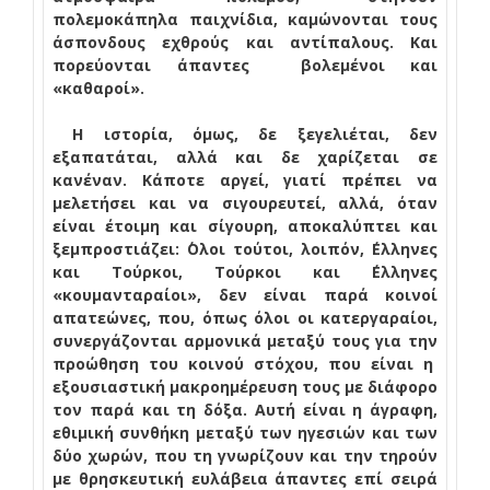
πολεμοκάπηλα παιχνίδια, καμώνονται τους
άσπονδους εχθρούς και αντίπαλους. Και
πορεύονται άπαντες
βολεμένοι και
«καθαροί».
Η ιστορία, όμως, δε ξεγελιέται, δεν
εξαπατάται, αλλά και δε χαρίζεται σε
κανέναν. Κάποτε αργεί, γιατί πρέπει να
μελετήσει και να σιγουρευτεί, αλλά, όταν
είναι έτοιμη και σίγουρη, αποκαλύπτει και
ξεμπροστιάζει: ΄Ολοι τούτοι, λοιπόν, ΄Ελληνες
και Τούρκοι, Τούρκοι και ΄Ελληνες
«κουμανταραίοι», δεν είναι παρά κοινοί
απατεώνες, που, όπως όλοι οι κατεργαραίοι,
συνεργάζονται αρμονικά μεταξύ τους για την
προώθηση του κοινού στόχου, που είναι η
εξουσιαστική μακροημέρευση τους με διάφορο
τον παρά και τη δόξα. Αυτή είναι η άγραφη,
εθιμική συνθήκη μεταξύ των ηγεσιών και των
δύο χωρών, που τη γνωρίζουν και την τηρούν
με θρησκευτική ευλάβεια άπαντες επί σειρά