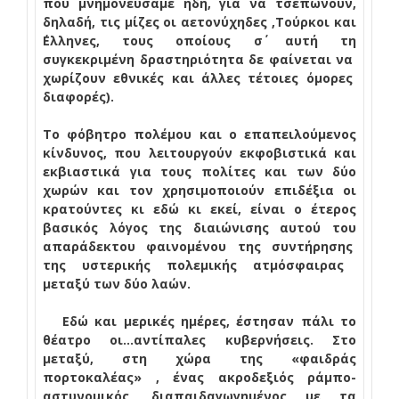
που μνημονεύσαμε ήδη, για να τσεπώνουν,
δηλαδή, τις μίζες οι αετονύχηδες ,Τούρκοι και
΄Ελληνες, τους οποίους σ΄ αυτή τη
συγκεκριμένη δραστηριότητα δε φαίνεται να
χωρίζουν εθνικές και άλλες τέτοιες όμορες
διαφορές).
Το φόβητρο πολέμου και ο επαπειλούμενος
κίνδυνος, που λειτουργούν εκφοβιστικά και
εκβιαστικά για τους πολίτες και των δύο
χωρών και τον χρησιμοποιούν επιδέξια οι
κρατούντες κι εδώ κι εκεί, είναι ο έτερος
βασικός λόγος της διαιώνισης αυτού του
απαράδεκτου φαινομένου της συντήρησης
της υστερικής πολεμικής ατμόσφαιρας
μεταξύ των δύο λαών.
Εδώ και μερικές ημέρες, έστησαν πάλι το
θέατρο οι…αντίπαλες κυβερνήσεις. Στο
μεταξύ, στη χώρα της «φαιδράς
πορτοκαλέας» , ένας ακροδεξιός ράμπο-
αστυνομικός, διαπαιδαγωγημένος με τα