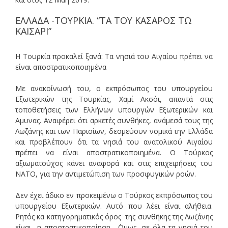
ΕΛΛΑΔΑ -ΤΟΥΡΚΙΑ. “ΤΑ ΤΟΥ ΚΑΣΑΡΟΣ ΤΩ
ΚΑΙΣΑΡΙ”
Η Τουρκία προκαλεί ξανά: Τα νησιά του Αιγαίου πρέπει να
είναι αποστρατικοποιημένα
Με ανακοίνωσή του, ο εκπρόσωπος του υπουργείου
Εξωτερικών της Τουρκίας, Χαμί Ακσόι, απαντά στις
τοποθετήσεις των Ελλήνων υπουργών Εξωτερικών και
Αμυνας. Αναφέρει ότι αρκετές συνθήκες, ανάμεσά τους της
Λωζάνης και των Παρισίων, δεσμεύουν νομικά την Ελλάδα
και προβλέπουν ότι τα νησιά του ανατολικού Αιγαίου
πρέπει να είναι αποστρατικοποιημένα. Ο Τούρκος
αξιωματούχος κάνει αναφορά και στις επιχειρήσεις του
ΝΑΤΟ, για την αντιμετώπιση των προσφυγικών ροών.
Δεν έχει άδικο εν προκειμένω ο Τούρκος εκπρόσωπος του
υπουργείου Εξωτερικών. Αυτό που λέει είναι αλήθεια.
Ρητός κα κατηγορηματικός όρος της συνθήκης της Λωζάνης
είναι η αποστρατικοποίηση . ΄Ομως, σε όλα τα νησιά του