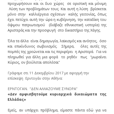
προχωρήσουν και οι δυο χώρες σε οριστική και μόνιμη
Λύση των προβλημάτων τους. Και αυτή η λύση βρίσκεται
μόνο στην καλλιέργεια σχέσεων καλής γειτονίας, όπως
έχει πετύχει αυτή την ώρα η κυβέρνηση, την καταδίκη του
όψιμου πατριωτισμού (διάβαζε εθνικιστική υστερία) της
Αριστεράς και την προσφυγή στο δικαστήριο της Χάγης.
΄Όλα τα άλλα είναι δημαγωγία, λαϊκισμός και ανόητος, όσο
και επικίνδυνος σωβινισμός. Σήμερα, όλες αυτές της
πομπές της χρεώνεται και τις περιφέρει η Αριστερά. Για να
πληρωθεί για άλλη μια φορά το ρηθέν πως “μωραίνει
Κύριος, ον βούλεται απολέσαι”
Γράφαμε στι 11 Δεκεμβρίου 2017 με αφορμή την
επίσκεψη Ερντογάν στην Αθήνα:
ΕΡΝΤΟΓΑΝ. “ΔΕΝ ΑΛΛΑΖΟΥΜΕ ΣΥΝΟΡΑ”
«Δεν αμφισβητούμε κυριαρχικά δικαιώματα της
Ελλάδας»
Εμείς, αν υπάρχει πρόβλημα, είμαστε πάντα εδώ για να