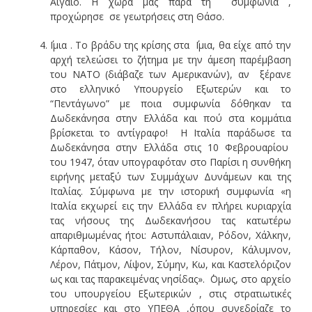
Αιγαίο. Η χώρα μας παρά τη συμφωνία ,
προχώρησε σε γεωτρήσεις στη Θάσο.
΄Ιμια . Το βράδυ της κρίσης στα ΄Ιμια, θα είχε από την
αρχή τελεώσει το ζήτημα με την άμεση παρέμβαση
του ΝΑΤΟ (διάβαζε των Αμερικανών), αν ξέρανε
στο ελληνικό Υπουργείο Εξωτερών και το
“Πεντάγωνο” με ποια συμφωνία δόθηκαν τα
Δωδεκάνησα στην Ελλάδα και πού στα κομμάτια
βρίσκεται το αντίγραφο! Η Ιταλία παράδωσε τα
Δωδεκάνησα στην Ελλάδα στις 10 Φεβρουαρίου
του 1947, όταν υπογραφόταν στο Παρίσι η συνθήκη
ειρήνης μεταξύ των Συμμάχων Δυνάμεων και της
Ιταλίας. Σύμφωνα με την ιστορική συμφωνία «η
Ιταλία εκχωρεί εις την Ελλάδα εν πλήρει κυριαρχία
τας νήσους της Δωδεκανήσου τας κατωτέρω
απαριθμωμένας ήτοι: Αστυπάλαιαν, Ρόδον, Χάλκην,
Κάρπαθον, Κάσον, Τήλον, Νίσυρον, Κάλυμνον,
Λέρον, Πάτμον, Λίψον, Σύμην, Κω, και Καστελόριζον
ως και τας παρακειμένας νησίδας». ΄Ομως, στο αρχείο
του υπουργείου Εξωτερικών , στις στρατιωτικές
υπηρεσίες και στο ΥΠΕΘΑ ,όπου συνεδρίαζε το