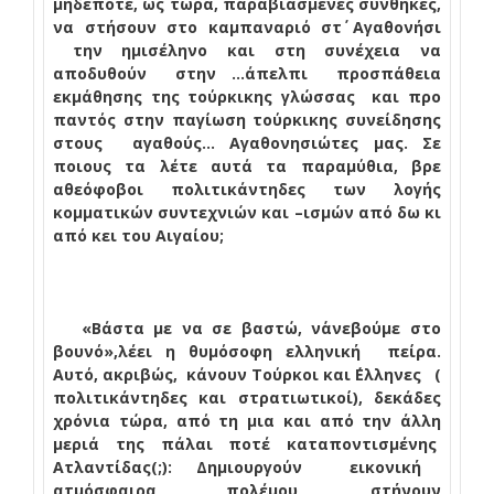
μηδέποτε, ως τώρα, παραβιασμένες συνθήκες,
να στήσουν στο καμπαναριό στ΄ Αγαθονήσι
την ημισέληνο και στη συνέχεια να
αποδυθούν
στην …άπελπι
προσπάθεια
εκμάθησης της τούρκικης γλώσσας
και προ
παντός στην παγίωση τούρκικης συνείδησης
στους
αγαθούς… Αγαθονησιώτες μας. Σε
ποιους τα λέτε αυτά τα παραμύθια, βρε
αθεόφοβοι πολιτικάντηδες των λογής
κομματικών συντεχνιών και –ισμών από δω κι
από κει του Αιγαίου;
«Βάστα με να σε βαστώ, ν΄ανεβούμε στο
βουνό»,λέει η θυμόσοφη ελληνική
πείρα.
Αυτό, ακριβώς,
κάνουν Τούρκοι και ΄Ελληνες
(
πολιτικάντηδες και στρατιωτικοί), δεκάδες
χρόνια τώρα, από τη μια και από την άλλη
μεριά της πάλαι ποτέ καταποντισμένης
Ατλαντίδας(;): Δημιουργούν
εικονική
ατμόσφαιρα πολέμου, στήνουν