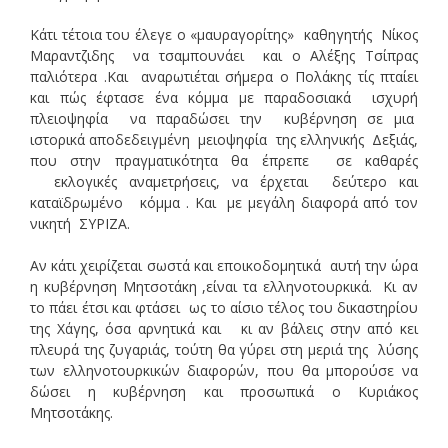
Κάτι τέτοια του έλεγε ο «μαυραγορίτης» καθηγητής Νίκος
Μαραντζιδης να τσαμπουνάει και ο Αλέξης Τσίπρας
παλιότερα .Και αναρωτιέται σήμερα ο Πολάκης τίς πταίει
και πώς έφτασε ένα κόμμα με παραδοσιακά ισχυρή
πλειοψηφία να παραδώσει την κυβέρνηση σε μια
ιστορικά αποδεδειγμένη μειοψηφία της ελληνικής Δεξιάς,
που στην πραγματικότητα θα έπρεπε σε καθαρές
εκλογικές αναμετρήσεις, να έρχεται δεύτερο και
καταϊδρωμένο κόμμα . Και με μεγάλη διαφορά από τον
νικητή ΣΥΡΙΖΑ.
Αν κάτι χειρίζεται σωστά και εποικοδομητικά αυτή την ώρα
η κυβέρνηση Μητσοτάκη ,είναι τα ελληνοτουρκικά. Κι αν
το πάει έτσι και φτάσει ως το αίσιο τέλος του δικαστηρίου
της Χάγης, όσα αρνητικά και κι αν βάλεις στην από κει
πλευρά της ζυγαριάς, τούτη θα γύρει στη μεριά της λύσης
των ελληνοτουρκικών διαφορών, που θα μπορούσε να
δώσει η κυβέρνηση και προσωπικά ο Κυριάκος
Μητσοτάκης.