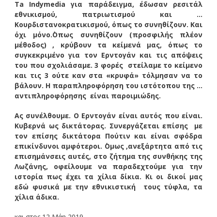
Τa Indymedia για παράδειγμα, έδωσαν ρεσιτάλ
εθνικισμού, πατριωτισμού και …
Κουρδιστανοκρατικισμού, όπως το συνηθίζουν. Και
όχι μόνο.΄Οπως συνηθίζουν (προσφιλής πλέον
μέθοδος) , κρύβουν τα κείμενά μας, όπως το
συγκεκριμένο για τον Ερντογάν και τις απόψεις
του που σχολιάσαμε. 3 φορές στείλαμε το κείμενο
και τις 3 ούτε καν στα «κρυφά» τόλμησαν να το
βάλουν. Η παραπληροφόρηση του ιστότοπου της …
αντιπληροφόρησης είναι παροιμιώδης.
Ας συνέλθουμε. Ο Ερντογάν είναι αυτός που είναι.
Κυβερνά ως δικτάτορας. Συνεργάζεται επίσης με
τον επίσης δικτάτορα Πούτιν και είναι σφόδρα
επικίνδυνοι αμφότεροι. ΄Ομως ,ανεξάρτητα από τις
επισημάνσεις αυτές, στο ζήτημα της συνθήκης της
Λωζάνης, οφείλουμε να παραδεχτούμε για την
ιστορία πως έχει τα χίλια δίκια. Κι οι δικοί μας
εδώ φυσικά με την εθνικιστική τους τύφλα, τα
χίλια άδικα.
και στος 12 Μάη 2019.