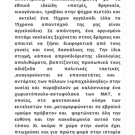
εθνικά ιδεώδη «πατρίς, θρησκεία,
οικογένεια», τραβάει στην ψύχρα πιστόλι και
εκτελεί ένα 15χροο αγγελούδι (όλα τα
15χρονα απανταχού της γης είναι
αγγελούδια). Σε απάντηση, ένα οργισμένο
ποτάμι νεολαίας ξεχύνεται στους δρόμους και
απαιτεί να ζήσει διαφορετικά από τους
γονείς και τους δασκάλους της. Την ίδια
στιγμή, κάποια απροσδιόριστης ιδεολογίας
απολιθώματα, βαπτίζοντας
προσωπικά τους
αδιέξοδα σε πολιτικές τακτικές
,αναγορεύονται σε επαναστάτες και
αντάρτες των πόλεων («μπαχαλάκηδες» στην
ουσία) και πυροβολούν με καλάσνικοφ ένα
χωριατόπουλο-αστυφύλακα των ΜΑΤ, ο
οποίος, στο φαντασιακό
κόσμο των
εκτελεστών του ,μεταμορφώνεται σε εβραϊκό
«μαύρο πρόβατο» και
φορτώνεται όλη την
ευθύνη και την κακοδαιμονία αυτού του
τόπου. Κι ακόμα: Η χώρα στην ουσία έχει
πτωχεύσει και για πρώτη φορά στην ιστορία