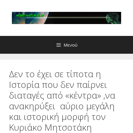
Μετάβαση
σε
περιεχόμενο
Μενού
Δεν το έχει σε τίποτα η
Ιστορία που δεν παίρνει
διαταγές από «κέντρα» ,να
ανακηρύξει αύριο μεγάλη
και ιστορική μορφή τον
Κυριάκο Μητσοτάκη