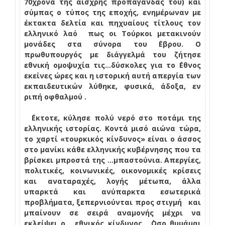
70χρονα της αισχρής προπαγάνδας του) και
σύμπας ο τύπος της εποχής, ενημέρωναν με
έκτακτα δελτία και πηχυαίους τίτλους τον
ελληνικό λαό
πως οι Τούρκοι μετακινούν
μονάδες στα σύνορα του ΄Εβρου. Ο
πρωθυπουργός με διάγγελμά του ζήτησε
εθνική ομοψυχία τις…δύσκολες για το ΄Εθνος
εκείνες ώρες και η ιστορική αυτή απεργία των
εκπαιδευτικών λύθηκε, φυσικά, άδοξα, εν
ριπή οφθαλμού .
΄Εκτοτε, κύλησε πολύ νερό στο ποτάμι της
ελληνικής ιστορίας. Κοντά μισό αιώνα τώρα,
το χαρτί «τουρκικός κίνδυνος» είναι ο άσσος
στο μανίκι κάθε ελληνικής κυβέρνησης που τα
βρίσκει μπροστά της …μπαστούνια. Απεργίες,
πολιτικές, κοινωνικές, οικονομικές κρίσεις
και αναταραχές, λογής μέτωπα, άλλα
υπαρκτά και ανύπαρκτα εσωτερικά
προβλήματα, ξεπερνιούνται προς στιγμή
και
μπαίνουν σε σειρά αναμονής μέχρι να
εκλείψει ο …εθνικός κίνδυνος.
΄Οσο θυμάμαι