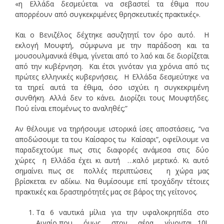
«η Ελλάδα δεσμεύεται να σεβαστεί τα έθιμα που
απορρέουν από συγκεκριμένες θρησκευτικές πρακτικές».
Και ο Βενιζέλος δέχτηκε ασυζητητί τον όρο αυτό. Η
εκλογή Μουφτή, σύμφωνα με την παράδοση και τα
μουσουλμανικά έθιμα, γίνεται από το λαό και δε διορίζεται
από την κυβέρνηση. Και έτσι γινόταν για χρόνια από τις
πρώτες ελληνικές κυβερνήσεις. Η Ελλάδα δεσμεύτηκε να
τα τηρεί αυτά τα έθιμα, όσο ισχύει η συγκεκριμένη
συνθήκη. Αλλά δεν το κάνει. Διορίζει τους Μουφτήδες.
Πού είναι επομένως το αναληθές;”
Αν θέλουμε να τηρήσουμε ιστορικά ίσες αποστάσεις, “να
αποδώσουμε τα του Καίσαρος τω Καίσαρι”, οφείλουμε να
παραδεχτούμε πως στις διαφορές ανάμεσα στις δύο
χώρες η Ελλάδα έχει κι αυτή …καλό μερτικό. Κι αυτό
σημαίνει πως σε πολλές περιπτώσεις η χώρα μας
βρίσκεται εν αδίκω. Να θυμίσουμε επί τροχάδην τέτοιες
πρακτικές και δραστηρότητές μας σε βάρος της γείτονος.
Τα 6 ναυτικά μίλια για την υφαλοκρηπίδα στο
Αιγαίο,που όμως στον αέρα γίνονται…10!