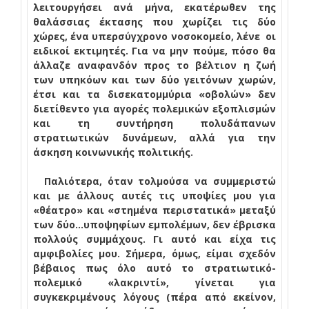
λειτουργήσει ανά μήνα, εκατέρωθεν της
θαλάσσιας έκτασης που χωρίζει τις δύο
χώρες, ένα υπερσύγχρονο νοσοκομείο, λένε
οι
ειδικοί εκτιμητές. Για να μην πούμε, πόσο θα
άλλαζε αναφανδόν προς το βέλτιον η ζωή
των υπηκόων και των δύο γειτόνων χωρών,
έτσι και τα δισεκατομμύρια «οβολών» δεν
διετίθεντο για αγορές πολεμικών εξοπλισμών
και τη συντήρηση πολυδάπανων
στρατιωτικών δυνάμεων, αλλά για την
άσκηση κοινωνικής πολιτικής.
Παλιότερα, όταν τολμούσα να συμμεριστώ
και με άλλους αυτές τις υποψίες μου για
«θέατρο» και «στημένα περιστατικά» μεταξύ
των δύο…υποψηφίων εμπολέμων, δεν έβρισκα
πολλούς συμμάχους. Γι αυτό και είχα τις
αμφιβολίες μου. Σήμερα, όμως, είμαι σχεδόν
βέβαιος πως όλο αυτό το στρατιωτικό-
πολεμικό «λακριντί», γίνεται για
συγκεκριμένους λόγους (πέρα από εκείνον,