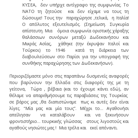
ΚΥΣΕΑ, δεν υπήρχε αντίγραφο της συμφωνίας. Το
ΝΑΤΟ τη ζητούσε και δεν είχαμε να τους τη
δώσουμε! Τους την παραχώρησε ,τελικά, η Ιταλία!
Ο απόλυτος εξευτελισμός. (Σημείωση. Συγκυρία
απίστευτη. Μια όμοια συμφωνία οριστικής χάραξης
θαλάσσιων συνόρων μεταξύ Δωδεκανήσου και
Μικράς Ασίας, χάθηκε (την έκρυψαν Ιταλοί και
Τούρκοι) το 1946 κατά τη διάρκεια των
διαβουλεύσεων στο Παρίσι για την υπογραφή της
συνθήκης παραχώρησης των Δωδεκανήσων).
Περιοριζόμαστε μόνο στις παραπάνω δυσμενείς αναφορές
που βαρύνουν την Ελλαδα στις διαφορές της με τη
γείτονα, Τώρα , βέβαια (και το έχουμε κάνει εδώ), αν
θέλαμε να απαριθμήσουμε τις παραβιάσεις της Τουρκίας
σε βάρος μας ,θα διαπιστώναμε πως κι αυτές δεν είναι
λίγες. “Μία μας και μία τους”. Μέχρι το… Αγαθονήσι
απείλησαν να καταλάβουν και να ξεκινήσουν
φροντιστήριο… τουρκικής γλώσσας στους λιγοστούς και
αγαθούς νησιώτες μας ! Μια τρέλα και εκεί απέναντι.