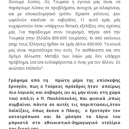
δίνουμε λύσεις. Ως Τουρκία η έγνοια μας είναι να
παράγουμε λύσεις σε προβλήματα, ανοιχτά, με ειλικρίνεια,
και με εποικοδομητικό τρόπο. Είμαστε γείτονες. Δεν
ωφελούν κανέναν οι καβγάδες. Γι’ αυτό εμάς μάς
ευχαριστούν όταν υπάρχουν θετικές εξελίξεις στις σχέσεις
μας. Για παράδειγμα στον τουρισμό, πήγαν από την
Τουρκία στην Ελλάδα 800.000 τουρίστες. Κι από εκείνους
(σημ: τους Έλληνες) ήρθαν σε εμάς άλλοι 600.000. Τα κοινά
μας είναι περισσότερα του ενός. Το αισθάνεστε και στο
δρόμο άλλωστε. Μεταξύ των λαών μας δεν υπάρχει
πρόβλημα, ίσα ίσα ενδιαφέρονται ο ένας για τον άλλον. Σε
ανώτατο επίπεδο”.
Γράφαμε από τη πρώτη μέρα της επίσκεψης
Ερνογάν, πως ο Τούρκος πρόεδρος ήταν απείρως
πιο λογικός και σοβαρός (κι ας μην είναι στη χώρα
του) απ΄ό,τι ο Π. Παυλόπουλος. Και φυσικά ,όπως
συμβαίνει πάντα σε αυτές τις περιπτώσεις,όταν
λαϊκίζεις, όπως έκανε ο Πάκης, ο Ερντογάν τον
κατατρόπωσε και δε μάσησε τα λόγια του
μπροστά στο εθνικιστικό-δημαγωγικό ντελίριο
του δικού μας.