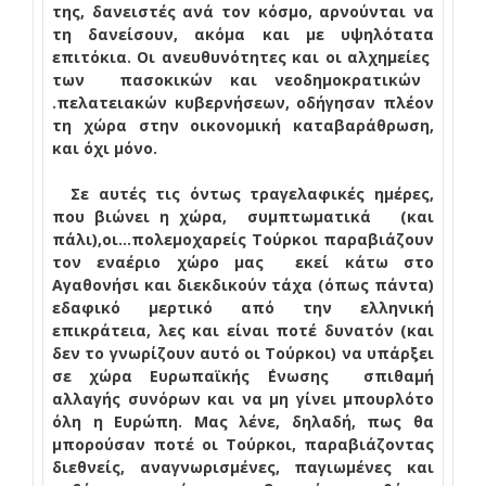
της, δανειστές ανά τον κόσμο, αρνούνται να
τη δανείσουν, ακόμα και με υψηλότατα
επιτόκια. Οι ανευθυνότητες και οι αλχημείες
των
πασοκικών και νεοδημοκρατικών
.πελατειακών κυβερνήσεων, οδήγησαν πλέον
τη χώρα στην οικονομική καταβαράθρωση,
και όχι μόνο.
Σε αυτές τις όντως τραγελαφικές ημέρες,
που βιώνει η χώρα, συμπτωματικά
(και
πάλι),οι…πολεμοχαρείς Τούρκοι παραβιάζουν
τον εναέριο χώρο μας
εκεί κάτω στο
Αγαθονήσι και διεκδικούν τάχα (όπως πάντα)
εδαφικό μερτικό από την ελληνική
επικράτεια, λες και είναι ποτέ δυνατόν (και
δεν το γνωρίζουν αυτό οι Τούρκοι) να υπάρξει
σε χώρα Ευρωπαϊκής ΄Ενωσης
σπιθαμή
αλλαγής συνόρων και να μη γίνει μπουρλότο
όλη η Ευρώπη. Μας λένε, δηλαδή, πως θα
μπορούσαν ποτέ οι Τούρκοι, παραβιάζοντας
διεθνείς, αναγνωρισμένες, παγιωμένες και