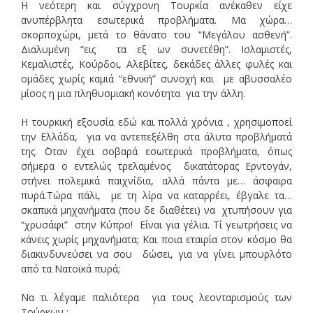
Η νεότερη και σύγχρονη Τουρκία ανέκαθεν είχε
ανυπέρβλητα εσωτερικά προβλήματα. Μα χώρα…
σκορποχώρι, μετά το θάνατο του “Μεγάλου ασθενή”.
Διαλυμένη “εις τα εξ ων συνετέθη”. Ισλαμιστές,
Κεμαλιστές, Κούρδοι, Αλεβίτες, δεκάδες άλλες φυλές και
ομάδες χωρίς καμιά “εθνική” συνοχή και με αβυσσαλέο
μίσος η μια πληθυσμιακή κονότητα για την άλλη.
Η τουρκική εξουσία εδώ και πολλά χρόνια , χρησιμοποεί
την Ελλάδα, για να αντεπεξέλθη στα άλυτα προβλήματά
της. ΄Οταν έχει σοβαρά εσωτερικά προβλήματα, όπως
σήμερα ο εντελώς τρελαμένος δικατάτορας Ερντογάν,
στήνει πολεμικά παιχνίδια, αλλά πάντα με… άσφαιρα
πυρά.Τώρα πάλι, με τη λίρα να καταρρέει, έβγαλε τα…
σκαπικά μηχανήματα (που δε διαθέτει) να χτυπήσουν για
“χρυσάφι” στην Κύπρο! Είναι για γέλια. Τί γεωτρήσεις να
κάνεις χωρίς μηχανήματα; Και ποια εταιρία στον κόσμο θα
διακινδυνεύσει να σου δώσει, για να γίνει μπουρλότο
από τα Νατοϊκά πυρά;
Να τι λέγαμε παλιότερα για τους λεονταρισμούς των
Τούρκων :