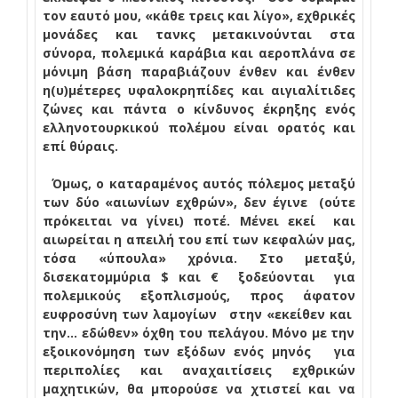
τον εαυτό μου, «κάθε τρεις και λίγο», εχθρικές
μονάδες και τανκς μετακινούνται στα
σύνορα, πολεμικά καράβια και αεροπλάνα σε
μόνιμη βάση παραβιάζουν ένθεν και ένθεν
η(υ)μέτερες υφαλοκρηπίδες και αιγιαλίτιδες
ζώνες και πάντα ο κίνδυνος έκρηξης ενός
ελληνοτουρκικού πολέμου είναι ορατός και
επί θύραις.
Όμως, ο καταραμένος αυτός πόλεμος μεταξύ
των δύο «αιωνίων εχθρών», δεν έγινε
(ούτε
πρόκειται να γίνει) ποτέ. Μένει εκεί
και
αιωρείται η απειλή του επί των κεφαλών μας,
τόσα «ύπουλα» χρόνια. Στο μεταξύ,
δισεκατομμύρια $ και €
ξοδεύονται
για
πολεμικούς εξοπλισμούς, προς άφατον
ευφροσύνη των λαμογίων
στην «εκείθεν και
την… εδώθεν» όχθη του πελάγου. Μόνο με την
εξοικονόμηση των εξόδων ενός μηνός
για
περιπολίες και αναχαιτίσεις εχθρικών
μαχητικών, θα μπορούσε να χτιστεί και να