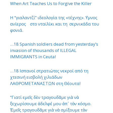
When Art Teaches Us to Forgive the Killer
Η “γιαλαντζί” ιδεολογία της «τέχνης». ΄Υμνος
ανίερος στο νταϊλίκι και τη σερνικάδα του
φονιά.
…18 Spanish soldiers dead from yesterday’s
invasion of thousands of ILLEGAL
IMMIGRANTS in Ceuta!
…18 Ισπανοί στρατιώτες νεκροί από τη
χτεσινή εισβολή χιλιάδων
ΛΑΘΡΟΜΕΤΑΝΑΣΤΩΝ στη Θέουτα!
“Γιατί εμεῖς δὲν τραγουδᾶμε γιὰ νὰ
ξεχωρίσουμε ἀδελφέ μου ἀπ᾿ τὸν κόσμο.
Ἐμεῖς τραγουδᾶμε γιὰ νὰ σμίξουμε τὸν