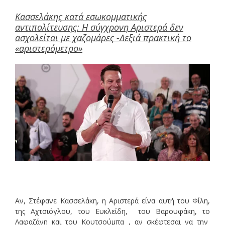
Κασσελάκης κατά εσωκομματικής
αντιπολίτευσης: Η σύγχρονη Αριστερά δεν
ασχολείται με χαζομάρες -Δεξιά πρακτική το
«αριστερόμετρο»
Αν, Στέφανε Κασσελάκη, η Αριστερά είνα αυτή του Φίλη,
της Αχτσιόγλου, του Ευκλείδη, του Βαρουφάκη, το
Λαφαζάνη και του Κουτσούμπα , αν σκέφτεσαι να την