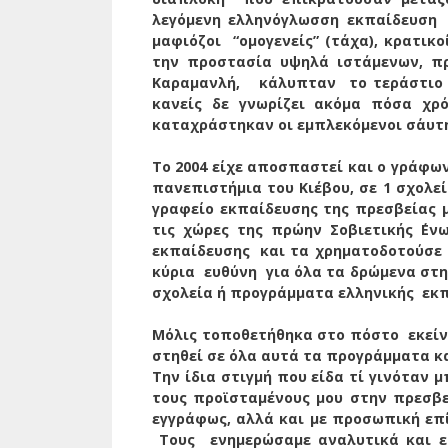
λεγόμενη ελληνόγλωσση εκπαίδευση
μαφιόζοι
“ομογενείς” (τάχα), κρατι
την προστασία υψηλά ιστάμενων,
π
Καραμανλή,
κάλυπταν
το τεράστιο
κανείς δε γνωρίζει ακόμα πόσα χρ
καταχράστηκαν οι εμπλεκόμενοι σ΄αυτ
Το 2004 είχε αποσπαστεί και ο γράφων
πανεπιστήμια του Κιέβου, σε 1 σχολε
γραφείο εκπαίδευσης της πρεσβείας μ
τις χώρες της πρώην Σοβιετικής ΄Ε
εκπαίδευσης
και τα χρηματοδοτούσε
κύρια
ευθύνη
για όλα τα δρώμενα στ
σχολεία ή προγράμματα ελληνικής
εκπ
Μόλις τοποθετήθηκα στο πόστο
εκεί
στηθεί σε όλα αυτά τα προγράμματα κα
Την ίδια στιγμή που είδα τί γινόταν 
τους προϊσταμένους μου στην πρεσβε
εγγράφως, αλλά και με προσωπική επ
Τους
ενημερώσαμε αναλυτικά και ε