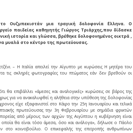
το Ουζμπεκιστάν μια τραγική δολοφονία ΄Ελληνα. Ο
γείο παιδείας καθηγητής Γιώργος Τριάρχης,που δίδασκε
ική ιστορία και γλώσσα, βρέθηκε δολοφονημένος οικτρά ,
ένα μυαλά στο κέντρο της πρωτεύουσας.
ζένι – Η Ιταλία απειλεί την Αίγυπτο με κυρώσεις Η μητέρα του
ητα τις σκληρές φωτογραφίες του πτώματος εάν δεν βρεθούν οι
ότι θα επιβάλλει «άμεσες και αναλογικές» κυρώσεις σε βάρος της
ήρως για να ανακαλυφθεί η αλήθεια στην υπόθεση της δολοφονίας
ρονος είχε εξαφανιστεί στο Κάιρο την 25η Ιανουαρίου και τελικά
υπτιακής πρωτεύουσας την 3η Φεβρουαρίου με σημάδια φρικτών
πορείας από μέρους των αρχών της Αιγύπτου η κυβέρνηση είναι
τα οποία θα είναι τόσο άμεσα, όσο και ανάλογα», δήλωσε ο Πάολο
ών στο κοινοβούλιο. Ο επικεφαλής της επιτροπής ανθρωπίνων