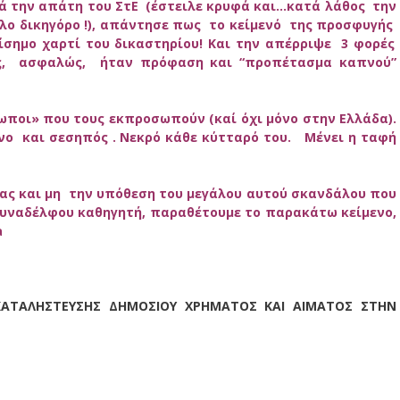
τά την απάτη του ΣτΕ (έστειλε κρυφά και…κατά λάθος
την
λο δικηγόρο !), απάντησε πως
το κείμενό
της προσφυγής
ίσημο χαρτί του δικαστηρίου! Και την απέρριψε 3 φορές
ος, ασφαλώς, ήταν πρόφαση και “προπέτασμα καπνού”
ωποι» που τους εκπροσωπούν (καί όχι μόνο στην Ελλάδα).
νο και σεσηπός . Νεκρό κάθε κύτταρό του. Μένει η ταφή
ας και μη την υπόθεση του μεγάλου αυτού σκανδάλου που
συναδέλφου καθηγητή, παραθέτουμε το παρακάτω κείμενο,
a
 ΚΑΤΑΛΗΣΤΕΥΣΗΣ ΔΗΜΟΣΙΟΥ ΧΡΗΜΑΤΟΣ ΚΑΙ ΑΙΜΑΤΟΣ ΣΤΗΝ