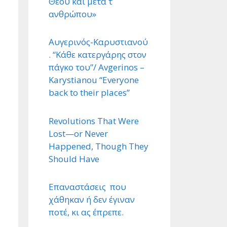
Θεού και μετά τ ΄
ανθρώπου»
Αυγερινός-Καρυστιανού
. “Κάθε κατεργάρης στον
πάγκο του”/ Avgerinos –
Karystianou “Εveryone
back to their places”
Revolutions That Were
Lost—or Never
Happened, Though They
Should Have
Επαναστάσεις που
χάθηκαν ή δεν έγιναν
ποτέ, κι ας έπρεπε.