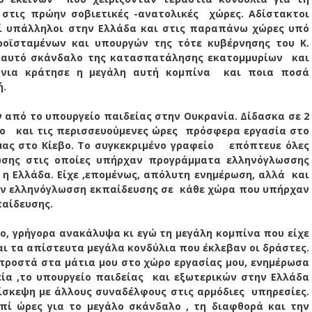
στις πρώην σοβιετικές -ανατολικές
χώρες. Αδίστακτοι
κοί υπάλληλοι στην Ελλάδα και στις παραπάνω χώρες υπό
ροϊσταμένων και υπουργών της τότε κυβέρνησης του Κ.
 αυτό σκάνδαλο της κατασπατάλησης εκατομμυρίων
και
όνια κράτησε η μεγάλη αυτή κομπίνα
και ποια ποσά
ή.
 από το υπουργείο παιδείας στην Ουκρανία. Δίδασκα σε 2
ίο
και τις περισσευούμενες ώρες
πρόσφερα εργασία στο
ας στο Κίεβο. Το συγκεκριμένο γραφείο
επόπτευε όλες
νωσης στις οποίες υπήρχαν προγράμματα ελληνόγλωσσης
η Ελλάδα. Είχε ,επομένως, απόλυτη ενημέρωση, αλλά
και
ην ελληνόγλωσση εκπαίδευσης σε
κάθε χώρα που υπήρχαν
αίδευσης.
νο, γρήγορα ανακάλυψα κι εγώ τη μεγάλη κομπίνα που είχε
ι τα απίστευτα μεγάλα κονδύλια που έκλεβαν οι δράστες.
μπροστά στα μάτια μου στο χώρο εργασίας μου, ενημέρωσα
ία ,το υπουργείο παιδείας
και εξωτερικών στην Ελλάδα
ίσκεψη με άλλους συναδέλφους στις αρμόδιες
υπηρεσίες.
πί ώρες για το μεγάλο σκάνδαλο , τη διαφθορά και την