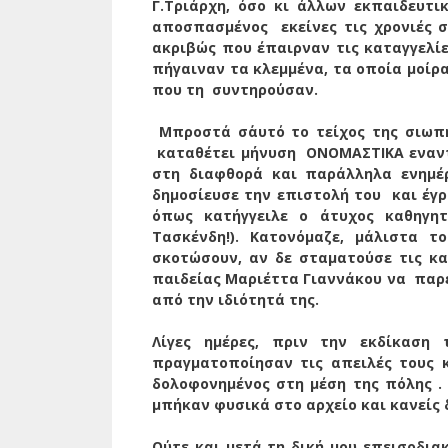
Γ.Τριάρχη, όσο κι άλλων εκπαιδευτ
αποσπασμένος
εκείνες τις χρονιές 
ακριβώς που έπαιρναν τις καταγγελίες
πήγαιναν τα κλεμμένα, τα οποία μοίρ
που τη
συντηρούσαν.
Μπροστά σ΄αυτό το τείχος της σιω
καταθέτει μήνυση
ΟΝΟΜΑΣΤΙΚΑ εναντ
στη διαφθορά και παράλληλα ενημ
δημοσίευσε την επιστολή του
και έγ
όπως κατήγγειλε ο άτυχος καθηγητ
Τασκένδη!). Κατονόμαζε, μάλιστα 
σκοτώσουν, αν δε σταματούσε τις κα
παιδείας Μαριέττα Γιαννάκου να
παρ
από την ιδιότητά της.
Λίγες ημέρες, πριν την εκδίκαση 
πραγματοποίησαν τις απειλές τους κ
δολοφονημένος στη μέση της πόλης . 
μπήκαν φυσικά στο αρχείο και κανείς δ
Ούτε και μετά τη δική μου επεισοδια