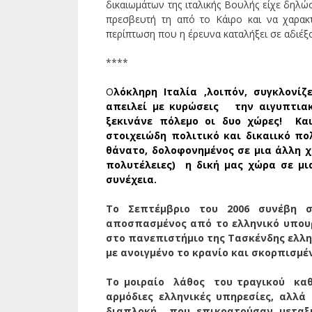
δικαιωμάτων της ιταλικής Βουλής είχε δηλ
πρεσβευτή τη από το Κάιρο και να χαρακ
περίπτωση που η έρευνα καταλήξει σε αδιέξ
****
Ο
λόκληρη Ιταλία ,λοιπόν, συγκλονί
απειλεί με κυρώσεις την αιγυπτιακ
ξεκινάνε πόλεμο οι δυο χώρες! Και
στοιχειώδη πολιτικό και δικαιικό πο
θάνατο, δολοφονημένος σε μια άλλη χώ
πολυτέλειες) η δική μας χώρα σε μ
συνέχεια.
To
Σεπτέμβριο του 2006 συνέβη στ
αποσπασμένος από το ελληνικό υπουρ
στο πανεπιστήμιο της Τασκένδης ελλην
με ανοιγμένο το κρανίο και σκορπισμ
Το μοιραίο
λάθος
του τραγικού
κα
αρμόδιες ελληνικές υπηρεσίες, αλλά
διαπλοκή
που επικρατούσαν μετα