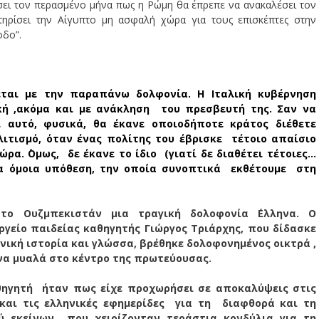
ώσει τον περασμένο μήνα πως η Ρώμη θα έπρεπε να ανακαλέσει τον
τηρίσει την Αίγυπτο μη ασφαλή χώρα για τους επισκέπτες στην
οδο”.
ζεται με την παραπάνω δολφονία. Η Ιταλική κυβέρνηση
ή ,ακόμα και με ανάκληση του πρεσβευτή της. Σαν να
 αυτό, φυσικά, θα έκανε οποιoδήποτε κράτος διέθετε
λιτισμό, όταν ένας πολίτης του έβρισκε τέτοιο απαίσιο
ρα. ΄Ομως, δε έκανε το ίδιο (γιατί δε διαθέτει τέτοιες…
ια όμοια υπόθεση, την οποία συνοπτικά εκθέτουμε στη
ο Ουζμπεκιστάν μια τραγική δολοφονία ΄Ελληνα. Ο
γείο παιδείας καθηγητής Γιώργος Τριάρχης, που δίδασκε
ική ιστορία και γλώσσα, βρέθηκε δολοφονημένος οικτρά ,
ένα μυαλά στο κέντρο της πρωτεύουσας.
θηγητή
ήταν πως είχε προχωρήσει σε αποκαλύψεις στις
 και τις ελληνικές εφημερίδες
για τη
διαφθορά και τη
ξύ εκείνων
που χειρίζονταν τεράστια κονδύλια για τη