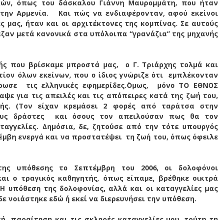
ικών, όπως του δάσκαλου Γιάννη Μαυρομμάτη, που ήταν
στην Αρμενία.
Και πώς να ενδιαφέρονταν, αφού εκείνοι
 μας, ήταν και οι αρχιτέκτονες της κομπίνας. Σε αυτούς
αζαν μετά κανονικά στα υπόλοιπα “γρανάζια” της μηχανής
πής που βρίσκαμε μπροστά μας,
ο Γ. Τριάρχης τολμά και
ίον όλων εκείνων, που ο ίδιος γνώριζε ότι
εμπλέκονταν
έρωσε
τις ελληνικές εφημερίδες.΄Ομως,
μόνο ΤΟ ΕΘΝΟΣ
ραψε για τις απειλές και τις απόπειρες κατά της ζωή του,
ής. (Τον είχαν κρεμάσει 2 φορές από ταράτσα στην
τους δράστες
και όσους τον απειλούσαν πως θα τον
ταγγελίες. Δημόσια, δε, ζητούσε από την τότε υπουργός
έμβη ενεργά και να προστατέψει
τη ζωή του, όπως όφειλε
της υπόθεσης το Σεπτέμβρη του 2006, οι δολοφόνοι
αι ο τραγικός καθηγητής, όπως είπαμε, βρέθηκε οικτρά
Η υπόθεση της δολοφονίας, αλλά και οι καταγγελίες μας
ε νοιάστηκε εδώ ή εκεί να διερευνήσει την υπόθεση.
κή
παραίτηση και τις σκληρές καταγγελίες μου, τούτη τη