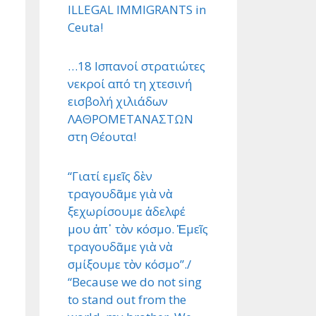
ILLEGAL IMMIGRANTS in
Ceuta!
…18 Ισπανοί στρατιώτες
νεκροί από τη χτεσινή
εισβολή χιλιάδων
ΛΑΘΡΟΜΕΤΑΝΑΣΤΩΝ
στη Θέουτα!
“Γιατί εμεῖς δὲν
τραγουδᾶμε γιὰ νὰ
ξεχωρίσουμε ἀδελφέ
μου ἀπ᾿ τὸν κόσμο. Ἐμεῖς
τραγουδᾶμε γιὰ νὰ
σμίξουμε τὸν κόσμο”./
“Because we do not sing
to stand out from the