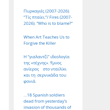
Πυρκαγιές (2007-2026).
“Τίς πταίει;”/ Fires (2007-
2026). “Who is to blame?”
When Art Teaches Us to
Forgive the Killer
Η “γιαλαντζί” ιδεολογία
της «τέχνης». ΄Υμνος
ανίερος στο νταϊλίκι
και τη σερνικάδα του
φονιά.
…18 Spanish soldiers
dead from yesterday’s
invasion of thousands of