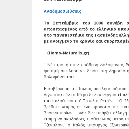
Αναδημοσιεύσεις
To Σεπτέμβριο του 2006 συνέβη σ
αποσπασμένος από το ελληνικό υπουρ
στο πανεπιστήμιο της Τασκένδης ελλην
με ανοιγμένο το κρανίο και σκορπισμ
(Homo-Naturalis.gr)
” Νέα τροπή στην υπόθεση δολοφονίας Ρετ
φοιτητή απείλησε να δώσει στη δημοσιότ
δολοφόνοι του
Η κυβέρνηση της Ιταλίας απείλησε σήμερα 
Αιγύπτου εάν το Κάιρο δεν συνεργαστεί πλ
του Ιταλού φοιτητή Τζούλιο Ρετζένι. Ο 28χ
βρέθηκε νεκρός σε ένα προάστιο της αιγ
βασανιστηρίων. «Αν δεν υπάρξει αλλαγή 
έτοιμη να αντιδράσει, υιοθετώντας μέτρα 
Τζεντιλόνι, ο Ιταλός υπουργός Εξωτερικ