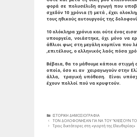
φορά σε πολυσέλιδη αγωγή που υποβλ
σχεδόν 10 χρόνια (!) μετά , έχει ολοκ
τους ηθικούς αυτουργούς της δολοφον
10 ολόκληρα χρόνια και ούτε ένας εισ
υπουργεία, νοιάστηκε, όχι μόνο να 
άθλιοι φως στη μεγάλη κομπίνα που λ
,επιτέλους, ο ελληνικός λαός πόσα χρό
Βέβαια, θα το μάθουμε κάποια στιγμή
οποίο, όσο κι αν
χειραγωγούν στην Ελ
άλλα,
τραγική υπόθεση.
Είναι υπόσ
έχουν πολλοί πού να κρυφτούν.
Κατηγορίες
ΙΣΤΟΡΙΚΗ ΔΗΜΟΣΙΟΓΡΑΦΙΑ
TΟΝ ΔΟΛΟΦΟΝΗΣΑΝ ΓΙΑ ΝΑ ΤΟΥ “ΚΛΕΙΣΟΥΝ ΤΟ
Τρεις δικτάτορες στη «γιορτή της Ελευθερίας»