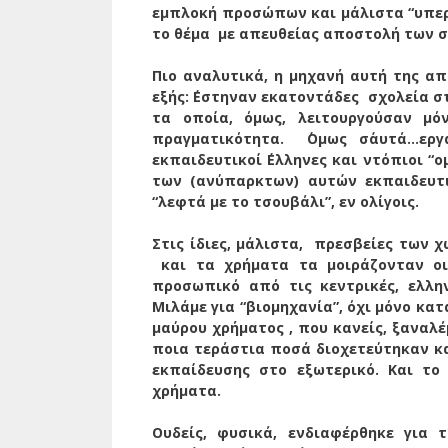
εμπλοκή προσώπων και μάλιστα “υπερ
το θέμα
με απευθείας αποστολή των σ
Πιο αναλυτικά, η μηχανή αυτή της απ
εξής: ΄Εστηναν εκατοντάδες
σχολεία σ
τα οποία, όμως, λειτουργούσαν μό
πραγματικότητα.
΄Ομως σ΄αυτά…ερ
εκπαιδευτικοί ΄Ελληνες και ντόπιοι “ο
των (ανύπαρκτων) αυτών εκπαιδευτι
“λεφτά με το τσουβάλι”, εν ολίγοις.
Στις ίδιες, μάλιστα,
πρεσβείες των 
και τα χρήματα τα μοιράζονταν ο
προσωπικό από τις κεντρικές, ελλη
Μιλάμε για “βιομηχανία”, όχι μόνο κα
μαύρου χρήματος , που κανείς, ξαναλέ
ποια τεράστια ποσά διοχετεύτηκαν κα
εκπαίδευσης στο εξωτερικό. Και το
χρήματα.
Ουδείς, φυσικά, ενδιαφέρθηκε για τ