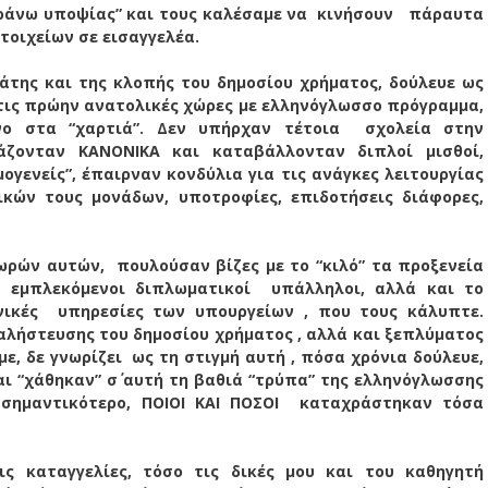
άνω υποψίας” και τους καλέσαμε να
κινήσουν
πάραυτα
τοιχείων σε εισαγγελέα.
άτης και της κλοπής του δημοσίου χρήματος, δούλευε ως
τις πρώην ανατολικές χώρες με ελληνόγλωσσο πρόγραμμα,
νο στα “χαρτιά”. Δεν υπήρχαν τέτοια
σχολεία στην
γάζονταν ΚΑΝΟΝΙΚΑ και καταβάλλονταν διπλοί μισθοί,
μογενείς”, έπαιρναν κονδύλια για τις ανάγκες λειτουργίας
κών τους μονάδων, υποτροφίες, επιδοτήσεις διάφορες,
χωρών αυτών,
πουλούσαν βίζες με το “κιλό” τα προξενεία
ι εμπλεκόμενοι διπλωματικοί
υπάλληλοι, αλλά και το
νικές
υπηρεσίες των υπουργείων , που τους κάλυπτε.
ταλήστευσης του δημοσίου χρήματος , αλλά και ξεπλύματος
με, δε γνωρίζει
ως τη στιγμή αυτή , πόσα χρόνια δούλευε,
ι “χάθηκαν” σ΄ αυτή τη βαθιά “τρύπα” της ελληνόγλωσσης
 σημαντικότερο, ΠΟΙΟΙ ΚΑΙ ΠΟΣΟΙ
καταχράστηκαν τόσα
ις καταγγελίες, τόσο τις δικές μου και του καθηγητή