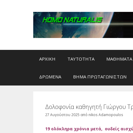
Μετάβαση
σε
περιεχόμενο
ΑΡΧΙΚΗ
ΤΑΥΤΟΤΗΤΑ
ΜΑΘΗΜΑΤΑ 
ΔΡΩΜΕΝΑ
ΒΗΜΑ ΠΡΩΤΑΓΩΝΙΣΤΩΝ
Δολοφονία καθηγητή Γιώργου Τρ
27 Αυγούστου 2025
από
nikos Adamopoulos
19 ολόκληρα χρόνια μετά,
ουδείς αισχύ