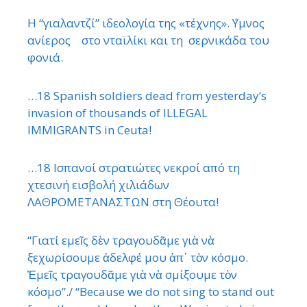
Η “γιαλαντζί” ιδεολογία της «τέχνης». ΄Υμνος
ανίερος στο νταϊλίκι και τη σερνικάδα του
φονιά.
…18 Spanish soldiers dead from yesterday’s
invasion of thousands of ILLEGAL
IMMIGRANTS in Ceuta!
…18 Ισπανοί στρατιώτες νεκροί από τη
χτεσινή εισβολή χιλιάδων
ΛΑΘΡΟΜΕΤΑΝΑΣΤΩΝ στη Θέουτα!
“Γιατί εμεῖς δὲν τραγουδᾶμε γιὰ νὰ
ξεχωρίσουμε ἀδελφέ μου ἀπ᾿ τὸν κόσμο.
Ἐμεῖς τραγουδᾶμε γιὰ νὰ σμίξουμε τὸν
κόσμο”./ “Because we do not sing to stand out