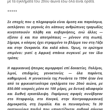
με τα εγκλήματα του 20ού αιώνα εδώ όλα είναι ορατά.
*****
Σε εποχές που η πληροφορία είναι άμεση και παγκόσμια,
εκπλήσσει το γεγονός ότι κάποιες ανθρώπινες τραγωδίες
κινητοποιούν πλήθη και κυβερνήσεις, ενώ άλλες —
εξίσου ή και πιο αποτρόπαιες — μένουν στη σιωπή.
Σήμερα, ο κόσμος έχει στραμμένο το βλέμμα του στη Γάζα
και στην Ουκρανία. Και καλά κάνει. Όμως, το ερώτημα
επιμένει: γιατί η Αφρική σπάνια συγκινεί με τον ίδιο
τρόπο;
Η αφρικανική ήπειρος αιμορραγεί επί δεκαετίες. Πολέμοι,
λιμοί, επιδημίες, γενοκτονίες — όλα παρόντα,
καθημερινά. Η γενοκτονία της Ρουάντα το 1994 ήταν ένα
από τα φρικιαστικότερα εγκλήματα του 20ού αιώνα, με
850.000 νεκρούς μέσα σε 100 μέρες, με δυτική αδιαφορία
και διεθνή εγκατάλειψη. Παρόμοιες σφαγές συνέβησαν
στο Νταρφούρ, στο Κονγκό, στην Κεντροαφρικανική
Δημοκρατία, στη Σομαλία. Και οι πεινασμένοι; Τα 30
εκατομμύρια παιδιά που υποσιτίζονται σοβαρά σήμερα