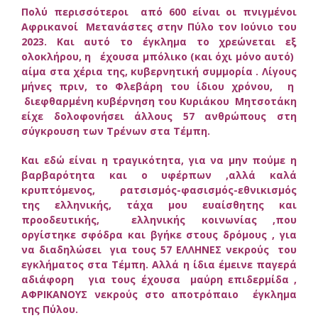
Πολύ περισσότεροι από 600 είναι οι πνιγμένοι
Αφρικανοί Μετανάστες στην Πύλο τον Ιούνιο του
2023. Και αυτό το έγκλημα το χρεώνεται εξ
ολοκλήρου, η έχουσα μπόλικο (και όχι μόνο αυτό)
αίμα στα χέρια της, κυβερνητική συμμορία . Λίγους
μήνες πριν, το Φλεβάρη του ίδιου χρόνου, η
διεφθαρμένη κυβέρνηση του Κυριάκου Μητσοτάκη
είχε δολοφονήσει άλλους 57 ανθρώπους στη
σύγκρουση των Τρένων στα Τέμπη.
Και εδώ είναι η τραγικότητα, για να μην πούμε η
βαρβαρότητα και ο υφέρπων ,αλλά καλά
κρυπτόμενος, ρατσισμός-φασισμός-εθνικισμός
της ελληνικής, τάχα μου ευαίσθητης και
προοδευτικής, ελληνικής κοινωνίας ,που
οργίστηκε σφόδρα και βγήκε στους δρόμους , για
να διαδηλώσει για τους 57 ΕΛΛΗΝΕΣ νεκρούς του
εγκλήματος στα Τέμπη. Αλλά η ίδια έμεινε παγερά
αδιάφορη για τους έχουσα μαύρη επιδερμίδα ,
ΑΦΡΙΚΑΝΟΥΣ νεκρούς στο αποτρόπαιο έγκλημα
της Πύλου.