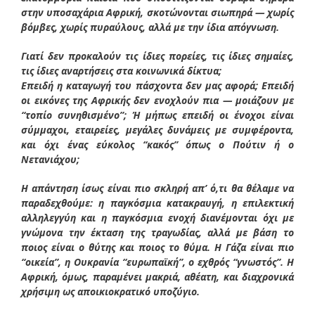
στην υποσαχάρια Αφρική, σκοτώνονται σιωπηρά — χωρίς
βόμβες, χωρίς πυραύλους, αλλά με την ίδια απόγνωση.
Γιατί δεν προκαλούν τις ίδιες πορείες, τις ίδιες σημαίες,
τις ίδιες αναρτήσεις στα κοινωνικά δίκτυα;
Επειδή η καταγωγή του πάσχοντα δεν μας αφορά; Επειδή
οι εικόνες της Αφρικής δεν ενοχλούν πια — μοιάζουν με
“τοπίο συνηθισμένο”; Ή μήπως επειδή οι ένοχοι είναι
σύμμαχοι, εταιρείες, μεγάλες δυνάμεις με συμφέροντα,
και όχι ένας εύκολος “κακός” όπως ο Πούτιν ή ο
Νετανιάχου;
Η απάντηση ίσως είναι πιο σκληρή απ’ ό,τι θα θέλαμε να
παραδεχθούμε: η παγκόσμια κατακραυγή, η επιλεκτική
αλληλεγγύη και η παγκόσμια ενοχή διανέμονται όχι με
γνώμονα την έκταση της τραγωδίας, αλλά με βάση το
ποιος είναι ο θύτης και ποιος το θύμα. Η Γάζα είναι πιο
“οικεία”, η Ουκρανία “ευρωπαϊκή”, ο εχθρός “γνωστός”. Η
Αφρική, όμως, παραμένει μακριά, αθέατη, και διαχρονικά
χρήσιμη ως αποικιοκρατικό υποζύγιο.