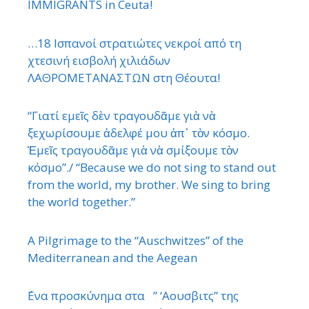
IMMIGRANTS in Ceuta!
…18 Ισπανοί στρατιώτες νεκροί από τη
χτεσινή εισβολή χιλιάδων
ΛΑΘΡΟΜΕΤΑΝΑΣΤΩΝ στη Θέουτα!
“Γιατί εμεῖς δὲν τραγουδᾶμε γιὰ νὰ
ξεχωρίσουμε ἀδελφέ μου ἀπ᾿ τὸν κόσμο.
Ἐμεῖς τραγουδᾶμε γιὰ νὰ σμίξουμε τὸν
κόσμο”./ “Because we do not sing to stand out
from the world, my brother. We sing to bring
the world together.”
A Pilgrimage to the “Auschwitzes” of the
Mediterranean and the Aegean
΄Ενα προσκύνημα στα ” ‘Αουσβιτς” της