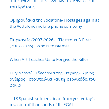
αποκαθήλωση των εννοιών του ΄Εθνους και
του Κράτους.
΄Ομηροι ξανά της Vodafone/ Hostages again at
the Vodafone mobile phone company
Πυρκαγιές (2007-2026). “Τίς πταίει;”/ Fires
(2007-2026). “Who is to blame?”
When Art Teaches Us to Forgive the Killer
Η “γιαλαντζί” ιδεολογία της «τέχνης». ΄Υμνος
ανίερος στο νταϊλίκι και τη σερνικάδα του
φονιά.
…18 Spanish soldiers dead from yesterday’s
invasion of thousands of ILLEGAL