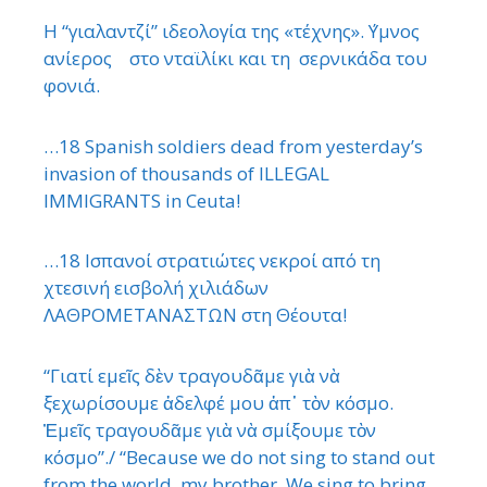
Η “γιαλαντζί” ιδεολογία της «τέχνης». ΄Υμνος
ανίερος στο νταϊλίκι και τη σερνικάδα του
φονιά.
…18 Spanish soldiers dead from yesterday’s
invasion of thousands of ILLEGAL
IMMIGRANTS in Ceuta!
…18 Ισπανοί στρατιώτες νεκροί από τη
χτεσινή εισβολή χιλιάδων
ΛΑΘΡΟΜΕΤΑΝΑΣΤΩΝ στη Θέουτα!
“Γιατί εμεῖς δὲν τραγουδᾶμε γιὰ νὰ
ξεχωρίσουμε ἀδελφέ μου ἀπ᾿ τὸν κόσμο.
Ἐμεῖς τραγουδᾶμε γιὰ νὰ σμίξουμε τὸν
κόσμο”./ “Because we do not sing to stand out
from the world, my brother. We sing to bring