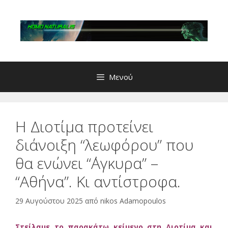
Μετάβαση
σε
περιεχόμενο
Μενού
Η Διοτίμα προτείνει
διάνοιξη “λεωφόρου” που
θα ενώνει “΄Αγκυρα” –
“Αθήνα”. Κι αντίστροφα.
29 Αυγούστου 2025
από
nikos Adamopoulos
Στείλαμε το παρακάτω κείμενο στη Διοτίμα και