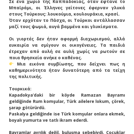
Σε ένα χωριό της Καππαδοκίας, όταν έφτανε το
Μπαϊράμι, οι Έλληνες γείτονες έφερναν γλυκά
στους Τούρκους: λουκούμια, κουλουράκια, κρασί.
Όταν ερχόταν το Πάσχα, οι Τούρκοι αντάλλασσαν
μαζί τους ψωμιά, αυγά βαμμένα και γλυκίσματα.
Οι γιορτές δεν ήταν αφορμή διαχωρισμού, αλλά
ευκαιρία να σμίγουν οι οικογένειες. Τα παιδιά
έτρεχαν από αυλή σε αυλή χωρίς να ρωτούν σε
ποια θρησκεία ανήκε ο καθένας.
Μια εικόνα συμβίωσης, που δείχνει πως η
καθημερινότητα ήταν δυνατότερη από τα τείχη
της πολιτικής.
Τουρκικά:
Kapadokya’daki bir köyde Ramazan Bayramı
geldiğinde Rum komşular, Türk ailelere lokum, çörek,
şarap götürürdü.
Paskalya geldiğinde ise Türk komşular onlara ekmek,
boyalı yumurta ve tatlı ikram ederdi.
Bayramlar ayrılık değil, buluşma sebebiydi. Çocuklar