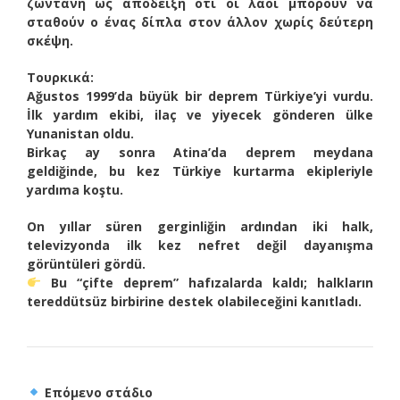
ζωντανή ως απόδειξη ότι οι λαοί μπορούν να
σταθούν ο ένας δίπλα στον άλλον χωρίς δεύτερη
σκέψη.
Τουρκικά:
Ağustos 1999’da büyük bir deprem Türkiye’yi vurdu.
İlk yardım ekibi, ilaç ve yiyecek gönderen ülke
Yunanistan oldu.
Birkaç ay sonra Atina’da deprem meydana
geldiğinde, bu kez Türkiye kurtarma ekipleriyle
yardıma koştu.
On yıllar süren gerginliğin ardından iki halk,
televizyonda ilk kez nefret değil dayanışma
görüntüleri gördü.
Bu “çifte deprem” hafızalarda kaldı; halkların
tereddütsüz birbirine destek olabileceğini kanıtladı.
Επόμενο στάδιο