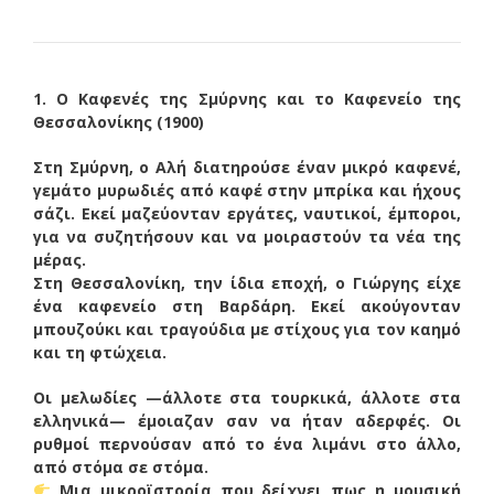
1. Ο Καφενές της Σμύρνης και το Καφενείο της
Θεσσαλονίκης (1900)
Στη Σμύρνη, ο Αλή διατηρούσε έναν μικρό καφενέ,
γεμάτο μυρωδιές από καφέ στην μπρίκα και ήχους
σάζι. Εκεί μαζεύονταν εργάτες, ναυτικοί, έμποροι,
για να συζητήσουν και να μοιραστούν τα νέα της
μέρας.
Στη Θεσσαλονίκη, την ίδια εποχή, ο Γιώργης είχε
ένα καφενείο στη Βαρδάρη. Εκεί ακούγονταν
μπουζούκι και τραγούδια με στίχους για τον καημό
και τη φτώχεια.
Οι μελωδίες —άλλοτε στα τουρκικά, άλλοτε στα
ελληνικά— έμοιαζαν σαν να ήταν αδερφές. Οι
ρυθμοί περνούσαν από το ένα λιμάνι στο άλλο,
από στόμα σε στόμα.
Μια μικροϊστορία που δείχνει πως η μουσική