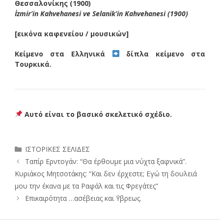
Θεσσαλονίκης (1900)
İzmir’in Kahvehanesi ve Selanik’in Kahvehanesi (1900)
[εικόνα καφενείου / μουσικών]
Κείμενο στα Ελληνικά
δίπλα κείμενο στα
Τουρκικά.
Αυτό είναι το βασικό σκελετικό σχέδιο.
Κατηγορίες
ΙΣΤΟΡΙΚΕΣ ΣΕΛΙΔΕΣ
Ταπίρ Ερντογάν: “Θα έρθουμε μια νύχτα ξαφνικά”.
Κυριάκος Μητσοτάκης: “Και δεν έρχεστε; Εγώ τη δουλειά
μου την έκανα με τα Ραφάλ και τις Φρεγάτες”
Επικαιρότητα …ασέβειας και ΄Υβρεως.