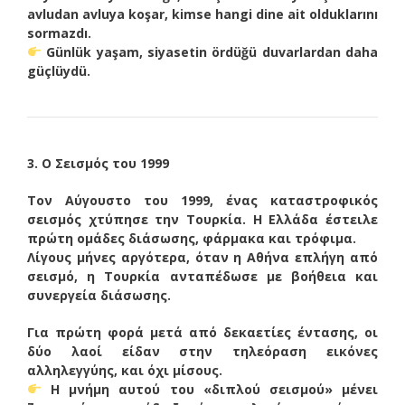
avludan avluya koşar, kimse hangi dine ait olduklarını
sormazdı.
Günlük yaşam, siyasetin ördüğü duvarlardan daha
güçlüydü.
3. Ο Σεισμός του 1999
Τον Αύγουστο του 1999, ένας καταστροφικός
σεισμός χτύπησε την Τουρκία. Η Ελλάδα έστειλε
πρώτη ομάδες διάσωσης, φάρμακα και τρόφιμα.
Λίγους μήνες αργότερα, όταν η Αθήνα επλήγη από
σεισμό, η Τουρκία ανταπέδωσε με βοήθεια και
συνεργεία διάσωσης.
Για πρώτη φορά μετά από δεκαετίες έντασης, οι
δύο λαοί είδαν στην τηλεόραση εικόνες
αλληλεγγύης, και όχι μίσους.
Η μνήμη αυτού του «διπλού σεισμού» μένει