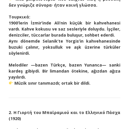
δεν γνώριζε σύνορα· ήταν κοινή γλώσσα.
Τουρκικά:
1900’lerin İzmir’inde Ali’nin küçük bir kahvehanesi
vardı. Kahve kokusu ve saz sesleriyle doluydu. İşçiler,
denizciler, tüccarlar burada buluşur, sohbet ederdi.
Aynı dönemde Selanik’te Yorgis’in kahvehanesinde
buzuki çalınır, yoksulluk ve aşk üzerine türküler
söylenirdi.
Melodiler —bazen Türkçe, bazen Yunanca— sanki
kardeş gibiydi. Bir limandan ötekine, ağızdan ağıza
yayılırdı.
Müzik sınır tanımazdı; ortak bir dildi.
2. Η Γιορτή του Μπαϊραμιού και το Ελληνικό Πάσχα
(1920)