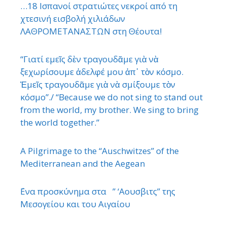
…18 Ισπανοί στρατιώτες νεκροί από τη
χτεσινή εισβολή χιλιάδων
ΛΑΘΡΟΜΕΤΑΝΑΣΤΩΝ στη Θέουτα!
“Γιατί εμεῖς δὲν τραγουδᾶμε γιὰ νὰ
ξεχωρίσουμε ἀδελφέ μου ἀπ᾿ τὸν κόσμο.
Ἐμεῖς τραγουδᾶμε γιὰ νὰ σμίξουμε τὸν
κόσμο”./ “Because we do not sing to stand out
from the world, my brother. We sing to bring
the world together.”
A Pilgrimage to the “Auschwitzes” of the
Mediterranean and the Aegean
΄Ενα προσκύνημα στα ” ‘Αουσβιτς” της
Μεσογείου και του Αιγαίου