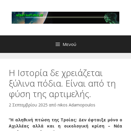
Μετάβαση
σε
περιεχόμενο
Μενού
Η Ιστορία δε χρειάζεται
ξύλινα πόδια. Είναι από τη
φύση της αρτιμελής.
2 Σεπτεμβρίου 2025
από
nikos Adamopoulos
“Η αληθινή πτώση της Τροίας: Δεν έφταιξε μόνο ο
Αχιλλέας αλλά και η οικολογική κρίση – Νέα