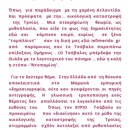
΄Όπως για παράδειγμα με τη χαμένη Ατλαντίδα.
Και πρόσφατα με την… οικολογική καταστροφή
της Τροίας . Μια ατεκμηρίωτη θεωρία, ως
μυθοπλασία, που είδε το φως της δημοσιότητας
εδώ και κάμποσο καιρό, κυρίως σε ξένα
“ταμπλόιντ” σαν τη δική μας εδώ iefimerida. gr
από παρόμοιους σαν το Τσάβαλο παραπάνω
επίδοξους Ομήρους . (Ο Τσάβαλος μπέρδεψε την
Ιλιάδα με το λογοτεχνικό του πόνημα … εδώ η καλή
η ντόπα -“Ντοπαμίνη”.
Για το δεύτερο θέμα. Στην Ελλάδα από τη θύουσα
αποκλειστικά στο Μαμωνά εμπορική
«δημοσιογραφία, ούτε καν αναφέρονται οι πηγές
αντιγραφής. Η γλωσσική τροποποίηση ενός
θέματος δεν απαλλάσσει το λογοκλόπο από τις
ευθύνες του. ΄Όπως τον ΚΥΡΙΟ Τσάβαλο εν
προκειμένω που «διακίνησε» αυτό το μύθο της
οικολογικής καταστροφής της Τροίας,
ατιγραμμένο σχδόν αυτολεξεί από μυθοπλασίες