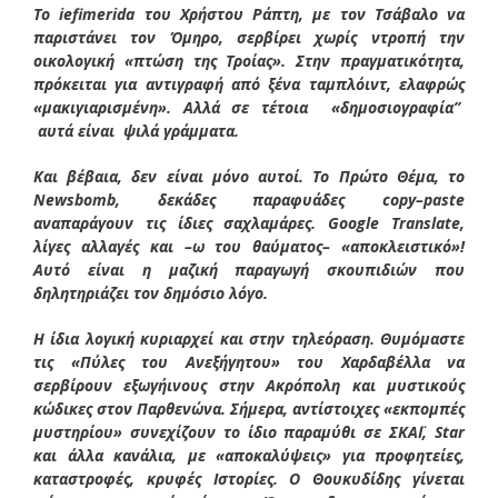
Το iefimerida του Χρήστου Ράπτη, με τον Τσάβαλο να
παριστάνει τον Όμηρο, σερβίρει χωρίς ντροπή την
οικολογική «πτώση της Τροίας». Στην πραγματικότητα,
πρόκειται για αντιγραφή από ξένα ταμπλόιντ, ελαφρώς
«μακιγιαρισμένη». Αλλά σε τέτοια «δημοσιογραφία”
αυτά είναι ψιλά γράμματα.
Και βέβαια, δεν είναι μόνο αυτοί. Το Πρώτο Θέμα, το
Newsbomb, δεκάδες παραφυάδες copy–paste
αναπαράγουν τις ίδιες σαχλαμάρες. Google Translate,
λίγες αλλαγές και –ω του θαύματος– «αποκλειστικό»!
Αυτό είναι η μαζική παραγωγή σκουπιδιών που
δηλητηριάζει τον δημόσιο λόγο.
Η ίδια λογική κυριαρχεί και στην τηλεόραση. Θυμόμαστε
τις «Πύλες του Ανεξήγητου» του Χαρδαβέλλα να
σερβίρουν εξωγήινους στην Ακρόπολη και μυστικούς
κώδικες στον Παρθενώνα. Σήμερα, αντίστοιχες «εκπομπές
μυστηρίου» συνεχίζουν το ίδιο παραμύθι σε ΣΚΑΪ, Star
και άλλα κανάλια, με «αποκαλύψεις» για προφητείες,
καταστροφές, κρυφές Ιστορίες. Ο Θουκυδίδης γίνεται