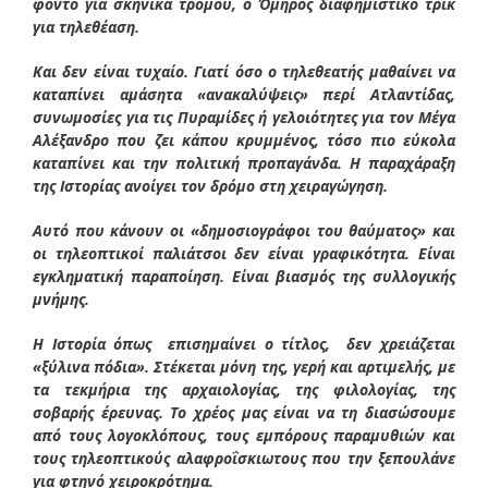
φόντο για σκηνικά τρόμου, ο Όμηρος διαφημιστικό τρικ
για τηλεθέαση.
Και δεν είναι τυχαίο. Γιατί όσο ο τηλεθεατής μαθαίνει να
καταπίνει αμάσητα «ανακαλύψεις» περί Ατλαντίδας,
συνωμοσίες για τις Πυραμίδες ή γελοιότητες για τον Μέγα
Αλέξανδρο που ζει κάπου κρυμμένος, τόσο πιο εύκολα
καταπίνει και την πολιτική προπαγάνδα. Η παραχάραξη
της Ιστορίας ανοίγει τον δρόμο στη χειραγώγηση.
Αυτό που κάνουν οι «δημοσιογράφοι του θαύματος» και
οι τηλεοπτικοί παλιάτσοι δεν είναι γραφικότητα. Είναι
εγκληματική παραποίηση. Είναι βιασμός της συλλογικής
μνήμης.
Η Ιστορία όπως επισημαίνει ο τίτλος, δεν χρειάζεται
«ξύλινα πόδια». Στέκεται μόνη της, γερή και αρτιμελής, με
τα τεκμήρια της αρχαιολογίας, της φιλολογίας, της
σοβαρής έρευνας. Το χρέος μας είναι να τη διασώσουμε
από τους λογοκλόπους, τους εμπόρους παραμυθιών και
τους τηλεοπτικούς αλαφροΐσκιωτους που την ξεπουλάνε
για φτηνό χειροκρότημα.