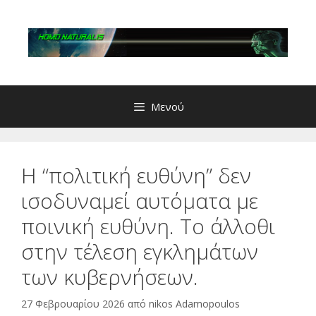
Μετάβαση
σε
περιεχόμενο
Μενού
H “πολιτική ευθύνη” δεν
ισοδυναμεί αυτόματα με
ποινική ευθύνη. Το άλλοθι
στην τέλεση εγκλημάτων
των κυβερνήσεων.
27 Φεβρουαρίου 2026
από
nikos Adamopoulos