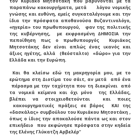
τον Κυριάκο Μητσοτάκη που βαρύνονται με τα
παραπάνω κακουργήματα, μετά λόγου νομικής
γνώσης και ευθύνη, εμείς συγκαταλέγουμε και την
ίδια την πρόσφατα αποθανούσα Βυζαντινολόγο,
«ηγερία» του πρωθυπουργού, φαν της πολιτικής
της κυβέρνησης, με εκφρασμένη ΔΗΜΟΣΙΑ την
πεποίθηση πως ο πρωθυπουργός Κυριάκος
Μητσοτάκης δεν είναι απλώς ένας ικανός και
άξιος ηγέτης, αλλά (θεόσταλτο) «δώρο» για την
Ελλάδα και την Ευρώπη.
Και θα κλείσω εδώ τη μακρηγορία μου, με το
ερώτημα στη Διοτίμα του σάιτ, αν μετά από ένα
πέρασμα με την ταχύτητα που τη διακρίνει από
τα νομικά κείμενα και όχι μόνο της Ελλάδας,
βλέπει να στοιχειοθετούνται και ποιες
κακουργηματικές πράξεις σε βάρος ΚΑΙ της
«δασκάλας» συμβούλου του Κυριάκου Μητσοτάκη ,
όπως ο ίδιος την αποκαλούσε πάντα ως και στον
επικήδειο που εκφώνησε πρόσφατα στην κηδεία
της Ελένης Γλύκατζη Αρβελέρ”