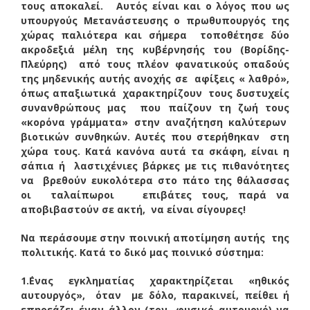
τους αποκαλεί. Αυτός είναι και ο λόγος που ως
υπουργούς Μετανάστευσης ο πρωθυπουργός της
χώρας παλιότερα και σήμερα τοποθέτησε δύο
ακροδεξιά μέλη της κυβέρνησής του (Βορίδης-
Πλεύρης) από τους πλέον φανατικούς οπαδούς
της μηδενικής αυτής ανοχής σε αφίξεις « λαθρό»,
όπως απαξιωτικά χαρακτηρίζουν τους δυστυχείς
συνανθρώπους μας που παίζουν τη ζωή τους
«κορόνα γράμματα» στην αναζήτηση καλύτερων
βιοτικών συνθηκών. Αυτές που στερήθηκαν στη
χώρα τους. Κατά κανόνα αυτά τα σκάφη, είναι η
σάπια ή λαστιχένιες βάρκες με τις πιθανότητες
να βρεθούν ευκολότερα στο πάτο της θάλασσας
οι ταλαίπωροι επιβάτες τους, παρά να
αποβιβαστούν σε ακτή, να είναι σίγουρες!
Να περάσουμε στην ποινική αποτίμηση αυτής της
πολιτικής. Κατά το δικό μας ποινικό σύστημα:
1.΄Ενας εγκληματίας χαρακτηρίζεται «ηθικός
αυτουργός», όταν με δόλο, παρακινεί, πείθει ή
επηρεάζει έναν άλλον (τον φυσικό αυτουργό) να