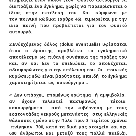
διαπράξει ένα έγκλημα, χωρίς να παρευρίσκεται ο
ίδιος στην εκτέλεσή του. Και σύμφωνα με
τον ποινικό κώδικα (αρθρο 46), τιμωρείται με την
ίδια ποινή που προβλέπεται για τον φυσικό
αυτουργό.
2.Ενδεχόμενος δόλος (dolus eventualis) υφίσταται
όταν ο δράστης προβλέπει το εγκληματικό
αποτέλεσμα ως πιθανή συνέπεια της πράξης του
και, αν και δεν το επιδιώκει, το αποδέχεται,
αδιαφορώντας για την επέλευσή του. Οι ποινικές
κυρώσεις εδώ είναι βαρύτατες, επειδή το έγκλημα
χαρακτηρίζεται ως κακούργημα…
« Δεν υπάρχει, επομένως ερώτημα ή αμφιβολία,
αν έχουν τελεστεί πασιφανώς τέτοια
κακουργήματα από την κυβέρνηση με τους
εκατοντάδες νεκρούς μετανάστες στις ελληνικές
θάλασσες ( μόνο στην Πύλο πριν 3 περίπου χρόνια
πνίγηκαν 700, κατά τα δικά μας στοιχεία και όχι
600 άνθρωποι και μεταξύ τους πολλά παιδιά).