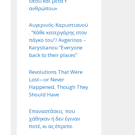
Θεού και μετά τ ΄
ανθρώπου»
Αυγερινός-Καρυστιανού
. “Κάθε κατεργάρης στον
πάγκο του”/ Avgerinos –
Karystianou “Εveryone
back to their places”
Revolutions That Were
Lost—or Never
Happened, Though They
Should Have
Επαναστάσεις που
χάθηκαν ή δεν έγιναν
ποτέ, κι ας έπρεπε.