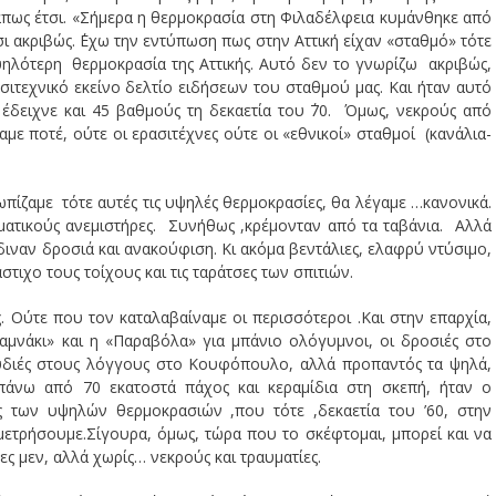
άπως έτσι. «Σήμερα η θερμοκρασία στη Φιλαδέλφεια κυμάνθηκε από
ι ακριβώς. ΄Εχω την εντύπωση πως στην Αττική είχαν «σταθμό» τότε
ψηλότερη θερμοκρασία της Αττικής. Αυτό δεν το γνωρίζω ακριβώς,
σιτεχνικό εκείνο δελτίο ειδήσεων του σταθμού μας. Και ήταν αυτό
έδειχνε και 45 βαθμούς τη δεκαετία του ΄70. Όμως, νεκρούς από
ε ποτέ, ούτε οι ερασιτέχνες ούτε οι «εθνικοί» σταθμοί (κανάλια-
πίζαμε τότε αυτές τις υψηλές θερμοκρασίες, θα λέγαμε …κανονικά.
ματικούς ανεμιστήρες. Συνήθως ,κρέμονταν από τα ταβάνια. Αλλά
έδιναν δροσιά και ανακούφιση. Κι ακόμα βεντάλιες, ελαφρύ ντύσιμο,
στιχο τους τοίχους και τις ταράτσες των σπιτιών.
 Ούτε που τον καταλαβαίναμε οι περισσότεροι .Και στην επαρχία,
ταμνάκι» και η «Παραβόλα» για μπάνιο ολόγυμνοι, οι δροσιές στο
αρυδιές στους λόγγους στο Κουφόπουλο, αλλά προπαντός τα ψηλά,
 πάνω από 70 εκατοστά πάχος και κεραμίδια στη σκεπή, ήταν ο
ς των υψηλών θερμοκρασιών ,που τότε ,δεκαετία του ’60, στην
 μετρήσουμε.Σίγουρα, όμως, τώρα που το σκέφτομαι, μπορεί και να
ς μεν, αλλά χωρίς… νεκρούς και τραυματίες.