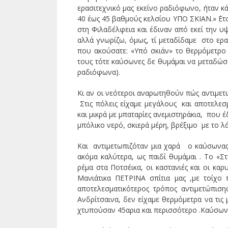
ερασιτεχνικό μας εκείνο ραδιόφωνο, ήταν κ
40 έως 45 βαθμούς κελσίου ΥΠΟ ΣΚΙΑΝ.» ΄Ετσ
στη Φιλαδέλφεια και έδιναν από εκεί την υ
αλλά γνωρίζω, όμως, τί μεταδίδαμε στο ερα
που ακούσατε: «Υπό σκιάν» το θερμόμετρο 
τους τότε καύσωνες δε θυμάμαι να μεταδώσαμ
ραδιόφωνα).
Κι αν οι νεότεροι αναρωτηθούν πώς αντιμετω
Στις πόλεις είχαμε μεγάλους και αποτελεσ
και μικρά με μπαταρίες ανεμιστηράκια, που 
μπόλικο νερό, σκιερά μέρη, βρέξιμο με το λά
Και αντιμετωπιζόταν μια χαρά ο καύσωνας.
ακόμα καλύτερα, ως παιδί θυμάμαι . Το «Σ
ρέμα στα Ποτσέικα, οι καστανιές και οι κ
Μανιάτικα ΠΕΤΡΙΝΑ σπίτια μας ,με τοίχο
αποτελεσματικότερος τρόπος αντιμετώπιση
Ανδρίτσαινα, δεν είχαμε θερμόμετρα να τις
χτυπούσαν 45αρια και περισσότερο .Καύσωνε