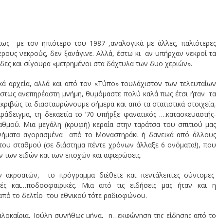
ως με τον ηπιότερο του 1987 ,αναλογικά με άλλες, παλιότερες
ερους νεκρούς, δεν ξανάγινε. Αλλά, έστω κι αν υπήρχαν νεκροί τα
άδες και σίγουρα «μετρημένοι στα δάχτυλα των δυο χεριών».
ικά αρχεία, αλλά και από τον «Τύπο» τουλάχιστον των τελευταίων
στως ανεπηρέαστη μνήμη, θυμόμαστε πολύ καλά πως έτσι ήταν τα
κριβώς τα διασταυρώνουμε σήμερα και από τα στατιστικά στοιχεία,
δειγμα, τη δεκαετία το ’70 υπήρξε φανατικός ….κατασκευαστής-
αθμού. Μια μεγάλη (κρυφή) κεραία στην ταράτσα του σπιτιού μας
χανήματα αγορασμένα από το Μοναστηράκι ή δανεικά από άλλους
του σταθμού (σε διάστημα πέντε χρόνων άλλαξε 6 ονόματα!), που
 των ειδών και των εποχών και αφιερώσεις.
ν ακροατών, το πρόγραμμα διέθετε και πεντάλεπτες σύντομες
κές και…ποδοσφαιρικές. Μια από τις ειδήσεις μας ήταν και η
πό το δελτίο του εθνικού τότε ραδιοφώνου.
αλοκαίρια, Ιούλη συνήθως μήνα, η…εκφώνηση της είδησης από το