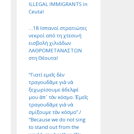
ILLEGAL IMMIGRANTS in
Ceuta!
…18 Ισπανοί στρατιώτες
νεκροί από τη χτεσινή
εισβολή χιλιάδων
ΛΑΘΡΟΜΕΤΑΝΑΣΤΩΝ
στη Θέουτα!
“Γιατί εμεῖς δὲν
τραγουδᾶμε γιὰ νὰ
ξεχωρίσουμε ἀδελφέ
μου ἀπ᾿ τὸν κόσμο. Ἐμεῖς
τραγουδᾶμε γιὰ νὰ
σμίξουμε τὸν κόσμο”./
“Because we do not sing
to stand out from the