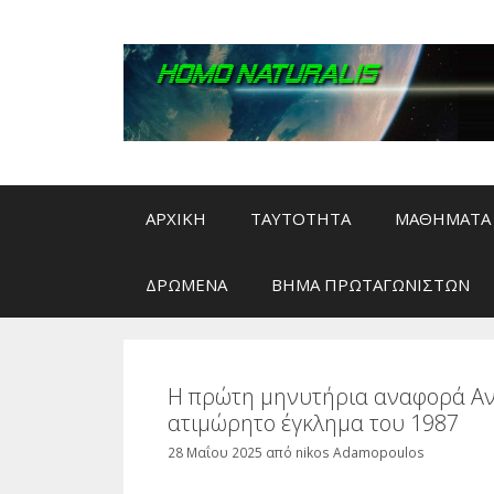
Μετάβαση
σε
περιεχόμενο
ΑΡΧΙΚΗ
ΤΑΥΤΟΤΗΤΑ
ΜΑΘΗΜΑΤΑ 
ΔΡΩΜΕΝΑ
ΒΗΜΑ ΠΡΩΤΑΓΩΝΙΣΤΩΝ
Η πρώτη μηνυτήρια αναφορά Αν
ατιμώρητο έγκλημα του 1987
28 Μαΐου 2025
από
nikos Adamopoulos