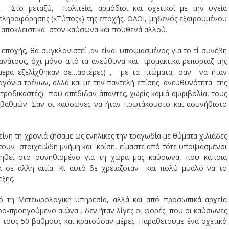
». Στο μεταξύ, πολιτεία, αρμόδιοι και σχετικοί με την υγεία
ληροφόρησης («Τύπος») της εποχής, ΟΛΟΙ, μηδενός εξαιρουμένου
αποκλειστικά στον καύσωνα και πουθενά αλλού.
ης εποχής, θα συγκλονιστεί ,αν είναι υποψιασμένος για το τί συνέβη
θανάτους, όχι μόνο από τα ανεύθυνα και τρομακτικά ρεπορτάζ της
μερα εξελίχθηκαν σε…αστέρες) , με τα πτώματα, σαν να ήταν
αγόνια τρένων, αλλά και με την παντελή επίσης ανευθυνότητα της
ιατροδικαστές) που απέδιδαν άπαντες, χωρίς καμιά αμφιβολία, τους
βαθμών. Σαν οι καύσωνες να ήταν πρωτάκουστο και ασυνήθιστο
κείνη τη χρονιά ζήσαμε ως ενήλικες την τραγωδία με θύματα χιλιάδες
τουν στοιχειώδη μνήμη και κρίση, είμαστε από τότε υποψιασμένοι
ηθεί στο συνηθισμένο για τη χώρα μας καύσωνα, που κάποια
λά σε άλλη αιτία. Κι αυτό δε χρειαζόταν και πολύ μυαλό να το
ξής.
ό τη Μετεωρολογική υπηρεσία, αλλά και από προσωπικά αρχεία
ρο-προηγούμενο αιώνα , δεν ήταν λίγες οι φορές που οι καύσωνες
ν τους 50 βαθμούς και κρατούσαν μέρες. Παραθέτουμε ένα σχετικό