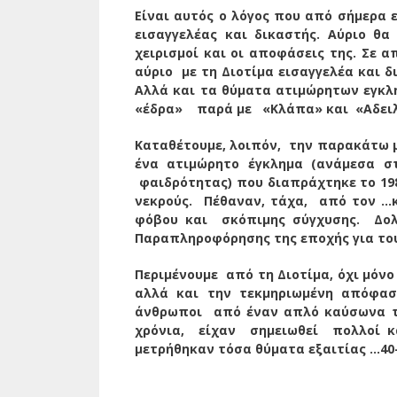
Είναι αυτός ο λόγος που από σήμερα ε
εισαγγελέας και δικαστής. Αύριο θα
χειρισμοί και οι αποφάσεις της.
Σε α
αύριο με τη Διοτίμα εισαγγελέα και δ
Αλλά και τα θύματα ατιμώρητων εγκλη
«έδρα» παρά με «Κλάπα» και «Αδειλί
Καταθέτουμε, λοιπόν, την παρακάτω 
ένα ατιμώρητο έγκλημα (ανάμεσα σ
φαιδρότητας) που διαπράχτηκε το 1987
νεκρούς. Πέθαναν, τάχα, από τον …
φόβου και σκόπιμης σύγχυσης. Δο
Παραπληροφόρησης της εποχής για το
Περιμένουμε από τη Διοτίμα, όχι μόνο
αλλά και την τεκμηριωμένη απόφασ
άνθρωποι από έναν απλό καύσωνα τον
χρόνια, είχαν σημειωθεί πολλοί κ
μετρήθηκαν τόσα θύματα εξαιτίας …40