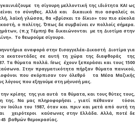
γκαινιάζουμε τη σίγουρη μελλοντική της ιδιότητα ΚΑΙ ως
 είναι το σύνηθες. Αλλά και δικαιικά πιο ασφαλείς οι
πλή, λαϊκή γλώσσα, θα «βρίσκει το δίκιο» του πιο εύκολα
ικαστή, ο πολίτης. ΄Όπως δε συμβαίνει εν πολλοίς σήμερα.
μάτων, (π.χ Τέμπη) θα δικαιώνονται με τη Διοτίμα στην
νη». Το θεωρούμε σίγουρο.
μηνυτήρια αναφορά στην Εισαγγελέα-Δικαστή Διοτίμα για
τα εκατοντάδες σε αυτή τη χώρα της διαφθοράς της
. Τα θύματα πολλά. ΄Ισως έχουν ξεπεράσει και τους 1500
καύσωνα. Στην πραγματικότητα πήρξαν θύματα πανικού,
λοφόνοι που σκόρπισαν τον όλεθρό τα Μέσα Μαζικής
υς λόγους που εξηγούμε στη μήνυσή μας.
 την κρίσης της για αυτά τα θύματα, και τους θύτες τους,
η της.
Να μας πληροφορήσει , γιατί πέθαναν τόσοι
 Ιούλιο του 1987, όταν και πριν και μετά από αυτή τη
αι χειρότεροι καύσωνες στην Ελλάδα. Αλλά, ποτέ δε
-45 βαθμών θεμοκρασίας.