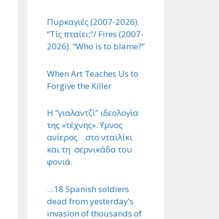
Πυρκαγιές (2007-2026).
“Τίς πταίει;”/ Fires (2007-
2026). “Who is to blame?”
When Art Teaches Us to
Forgive the Killer
Η “γιαλαντζί” ιδεολογία
της «τέχνης». ΄Υμνος
ανίερος στο νταϊλίκι
και τη σερνικάδα του
φονιά.
…18 Spanish soldiers
dead from yesterday’s
invasion of thousands of