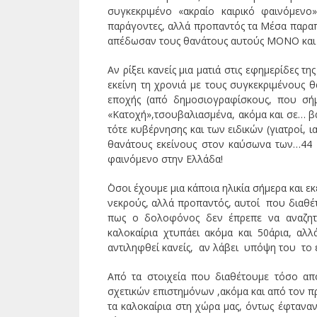
συγκεκριμένο «ακραίο καιρικό φαινόμενο
παράγοντες, αλλά προπαντός τα Μέσα παραπ
απέδωσαν τους θανάτους αυτούς ΜΟΝΟ και 
Αν ρίξει κανείς μια ματιά στις εφημερίδες τ
εκείνη τη χρονιά με τους συγκεκριμένους 
εποχής (από δημοσιογραφίσκους, που σή
«Κατοχή»,τσουβαλιασμένα, ακόμα και σε… β
τότε κυβέρνησης και των ειδικών (γιατροί, 
θανάτους εκείνους στον καύσωνα των…44 
φαινόμενο στην Ελλάδα!
΄Οσοι έχουμε μια κάποια ηλικία σήμερα και ε
νεκρούς, αλλά προπαντός, αυτοί που διαθέ
πως ο δολοφόνος δεν έπρεπε να αναζητ
καλοκαίρια χτυπάει ακόμα και 50άρια, αλ
αντιληφθεί κανείς, αν λάβει υπόψη του το ε
Από τα στοιχεία που διαθέτουμε τόσο απ
σχετικών επιστημόνων ,ακόμα και από τον π
τα καλοκαίρια στη χώρα μας, όντως έφτανα