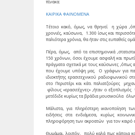
πίνακα:
ΚΑΙΡΙΚΑ ΦΑΙΝΟΜΕΝΑ
Τέτοιο κακό, όμως, να θρηνεί η χώρα ,όπ
χρονιές, καύσωνα, 1.300 ίσως και περισσότ
παλιότερα χρόνια, θα ήταν στις ευπαθείς ομ
Πέρα, όμως, από τα επιστημονικά ,στατιστ
150 χρόνων, όσοι έχουμε ασφαλή και πρωτί
πράγματα σχετικά με τους καύσωνες ,όπως α
που έχουμε υπόψη μας. Ο γράφων για παρά
ιδιοκτήτης ερασιτεχνικού ραδιοφωνικού στ
στο Περιστέρι και κάτι παλιατζούρες μη
φίλους «ερασιτέχνες» ,ήταν ο εξοπλισμός 
μετέδιδε κυρίως τα βράδια μουσικούλα όλων
Μάλιστα, για πληρέστερη ικανοποίηση τω
ειδήσεις στα ενδιάμεσα, κυρίως κοινωνι
πληροφόρηση των ακροατών για τον καιρό α
Θυμάμαι, λοιπόν, πολύ καλά πως κάποια κ