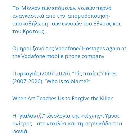
Το Μέλλον των επόμενων γενεών περνά
αναγκαστικά από την απομυθοποίηση-
αποκαθήλωση των εννοιών του ΄Εθνους και
του Κράτους.
΄Ομηροι ξανά της Vodafone/ Hostages again at
the Vodafone mobile phone company
Πυρκαγιές (2007-2026). “Τίς πταίει;”/ Fires
(2007-2026). “Who is to blame?”
When Art Teaches Us to Forgive the Killer
Η “γιαλαντζί” ιδεολογία της «τέχνης». ΄Υμνος
ανίερος στο νταϊλίκι και τη σερνικάδα του
φονιά.