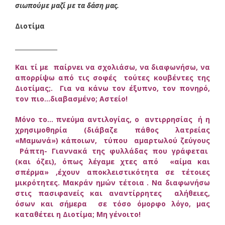
σιωπούμε μαζί με τα δάση μας.
Διοτίμα
______________
Και τί με παίρνει να σχολιάσω, να διαφωνήσω, να
απορρίψω από τις σοφές τούτες κουβέντες της
Διοτίμας;. Για να κάνω τον έξυπνο, τον πονηρό,
τον πιο…διαβασμένο; Αστείο!
Μόνο το… πνεύμα αντιλογίας, ο αντιρρησίας ή η
χρησιμοθηρία (διάβαζε πάθος λατρείας
«Μαμωνά») κάποιων, τύπου αμαρτωλού ζεύγους
Ράπτη- Γιαννακά της φυλλάδας που γράφεται
(και όζει), όπως λέγαμε χτες από «αίμα και
σπέρμα» ,έχουν αποκλειστικότητα σε τέτοιες
μικρότητες. Μακράν ημών τέτοια . Να διαφωνήσω
στις πασιφανείς και αναντίρρητες αλήθειες,
όσων και σήμερα σε τόσο όμορφο λόγο, μας
καταθέτει η Διοτίμα; Μη γένοιτο!