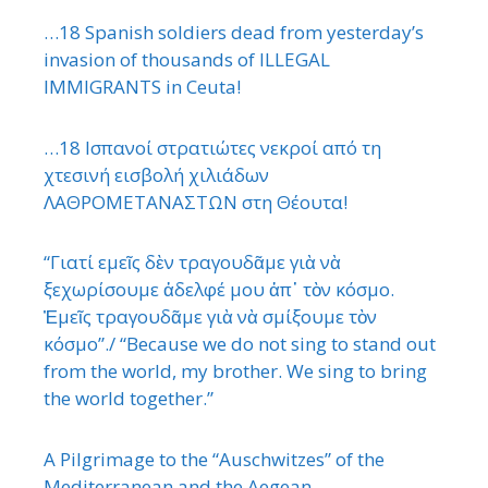
…18 Spanish soldiers dead from yesterday’s
invasion of thousands of ILLEGAL
IMMIGRANTS in Ceuta!
…18 Ισπανοί στρατιώτες νεκροί από τη
χτεσινή εισβολή χιλιάδων
ΛΑΘΡΟΜΕΤΑΝΑΣΤΩΝ στη Θέουτα!
“Γιατί εμεῖς δὲν τραγουδᾶμε γιὰ νὰ
ξεχωρίσουμε ἀδελφέ μου ἀπ᾿ τὸν κόσμο.
Ἐμεῖς τραγουδᾶμε γιὰ νὰ σμίξουμε τὸν
κόσμο”./ “Because we do not sing to stand out
from the world, my brother. We sing to bring
the world together.”
A Pilgrimage to the “Auschwitzes” of the
Mediterranean and the Aegean