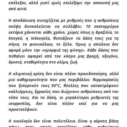
επέλεξαν, αλλά γιατί εμείς επιλέξαμε την αποκοπή μας
από αυτά.
Η αποδάσωση συνεχίζεται με ρυθμούς που η ανθρώπινη
σκέψη δυσκολεύεται να συλλάβει: 10 εκατομμύρια
εκτάρια χάνονται κάθε χρόνο, χώρες όπως η Βραζιλία, το
Κονγκό, η Ινδονησία, θυσιάζουν τα δάση τους για τη
σόγια, το φοινικέλαιο, το ξύλο. Όμως η απώλεια δεν
αφορά μόνο την «ομορφιά της φύσης». Κάθε δάσος που
πεθαίνει αφαιρεί από τον κόσμο μας βροχή, οξυγόνο,
δροσιά, σταθερότητα στο κλίμα, ζωή.
Η κλιματική κρίση δεν είναι πλέον προειδοποίηση, αλλά
μια καθημερινότητα που μας περιβάλλει: θερμοκρασίες
που ξεπερνούν τους 50°C, θύελλες που καταστρέφουν
καλλιέργειες, ξηρασίες που διώχνουν ανθρώπους από τον
τόπο τους. Και τα δάση, οι μεγαλύτεροι ρυθμιστές της
ισορροπίας, δεν είναι πλέον εκεί για να μας
προστατέψουν.
Η οικολογία δεν είναι πολυτέλεια. Είναι η αόρατη βάση
πάνω στην οποία στηρίζεται κάθε ανθρώπινη