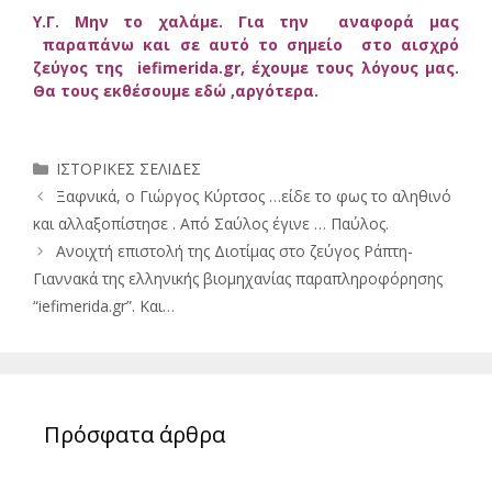
Υ.Γ. Μην το χαλάμε. Για την αναφορά μας
παραπάνω και σε αυτό το σημείο στο αισχρό
ζεύγος της iefimerida.gr, έχουμε τους λόγους μας.
Θα τους εκθέσουμε εδώ ,αργότερα.
Κατηγορίες
ΙΣΤΟΡΙΚΕΣ ΣΕΛΙΔΕΣ
Ξαφνικά, ο Γιώργος Κύρτσος …είδε το φως το αληθινό
και αλλαξοπίστησε . Από Σαύλος έγινε … Παύλος.
Ανοιχτή επιστολή της Διοτίμας στο ζεύγος Ράπτη-
Γιαννακά της ελληνικής βιομηχανίας παραπληροφόρησης
“iefimerida.gr”. Και…
Πρόσφατα άρθρα