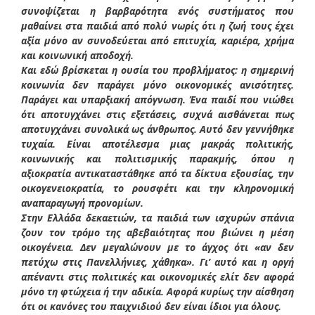
συνοψίζεται η βαρβαρότητα ενός συστήματος που
μαθαίνει στα παιδιά από πολύ νωρίς ότι η ζωή τους έχει
αξία μόνο αν συνοδεύεται από επιτυχία, καριέρα, χρήμα
και κοινωνική αποδοχή.
Και εδώ βρίσκεται η ουσία του προβλήματος: η σημερινή
κοινωνία δεν παράγει μόνο οικονομικές ανισότητες.
Παράγει και υπαρξιακή απόγνωση. Ένα παιδί που νιώθει
ότι αποτυγχάνει στις εξετάσεις, συχνά αισθάνεται πως
αποτυγχάνει συνολικά ως άνθρωπος. Αυτό δεν γεννήθηκε
τυχαία. Είναι αποτέλεσμα μιας μακράς πολιτικής,
κοινωνικής και πολιτισμικής παρακμής, όπου η
αξιοκρατία αντικαταστάθηκε από τα δίκτυα εξουσίας, την
οικογενειοκρατία, το ρουσφέτι και την κληρονομική
αναπαραγωγή προνομίων.
Στην Ελλάδα δεκαετιών, τα παιδιά των ισχυρών σπάνια
ζουν τον τρόμο της αβεβαιότητας που βιώνει η μέση
οικογένεια. Δεν μεγαλώνουν με το άγχος ότι «αν δεν
πετύχω στις Πανελλήνιες, χάθηκα». Γι’ αυτό και η οργή
απέναντι στις πολιτικές και οικονομικές ελίτ δεν αφορά
μόνο τη φτώχεια ή την αδικία. Αφορά κυρίως την αίσθηση
ότι οι κανόνες του παιχνιδιού δεν είναι ίδιοι για όλους.