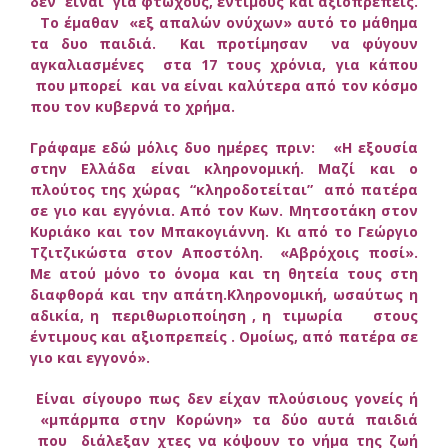
δεν είναι για φτωχούς, έντιμους και αξιοπρεπείς.
Το έμαθαν «εξ απαλών ονύχων» αυτό το μάθημα
τα δυο παιδιά. Και προτίμησαν να φύγουν
αγκαλιασμένες στα 17 τους χρόνια, για κάπου
που μπορεί και να είναι καλύτερα από τον κόσμο
που τον κυβερνά το χρήμα.
Γράφαμε εδώ μόλις δυο ημέρες πριν: «Η εξουσία
στην Ελλάδα είναι κληρονομική. Μαζί και ο
πλούτος της χώρας “κληροδοτείται” από πατέρα
σε γιο και εγγόνια. Από τον Κων. Μητσοτάκη στον
Κυριάκο και τον Μπακογιάννη. Κι από το Γεώργιο
Τζιτζικώστα στον Αποστόλη. «Αβρόχοις ποσί».
Με ατού μόνο το όνομα και τη θητεία τους στη
διαφθορά και την απάτη.
Κληρονομική, ωσαύτως η
αδικία, η περιθωριοποίηση , η τιμωρία στους
έντιμους και αξιοπρεπείς . Ομοίως, από πατέρα σε
γιο και εγγονό».
Είναι σίγουρο πως δεν είχαν πλούσιους γονείς ή
«μπάρμπα στην Κορώνη» τα δύο αυτά παιδιά
που διάλεξαν χτες να κόψουν το νήμα της ζωή