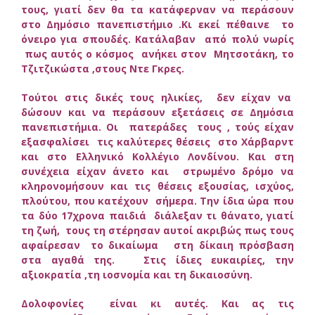
τους, γιατί δεν θα τα κατάφερναν να περάσουν
στο Δημόσιο πανεπιστήμιο .Κι εκεί πέθαινε το
όνειρο για σπουδές. Κατάλαβαν από πολύ νωρίς
πως αυτός ο κόσμος ανήκει στον Μητσοτάκη, το
Τζιτζικώστα ,στους Ντε Γκρες.
Τούτοι στις δικές τους ηλικίες, δεν είχαν να
δώσουν και να περάσουν εξετάσεις σε Δημόσια
πανεπιστήμια. Οι πατεράδες τους , τούς είχαν
εξασφαλίσει τις καλύτερες θέσεις στο Χάρβαρντ
και στο Ελληνικό Κολλέγιο Λονδίνου. Και στη
συνέχεια είχαν άνετο και στρωμένο δρόμο να
κληρονομήσουν και τις θέσεις εξουσίας, ισχύος,
πλούτου, που κατέχουν σήμερα. Την ίδια ώρα που
τα δύο 17χρονα παιδιά διάλεξαν τι θάνατο, γιατί
τη ζωή, τους τη στέρησαν αυτοί ακριβώς πως τους
αφαίρεσαν το δικαίωμα στη δίκαιη πρόσβαση
στα αγαθά της. Στις ίδιες ευκαιρίες, την
αξιοκρατία ,τη ιοσνομία και τη δικαιοσύνη.
Δολοφονίες είναι κι αυτές. Και ας τις