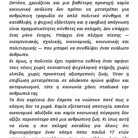
Ωστόσο, χρειάζεται και μια βαθύτερη προσοχή: καμία
κοινωνική ανάλυση δεν πρέπει να μετατρέπει μια
ανθρώπινη τραγωδία σε απλό πολιτικό σύνθημα. Η
κατάθλιψη, η ψυχική εξάντληση και η εφηβική απόγνωση
είναι πραγματικότητες σύνθετες και σκληρές. Δεν υπάρχει
ένας μόνο ένοχος. Υπάρχει ένα πλέγμα πίεσης —
οικογενειακής, σχολικής, οικονομικής, κοινωνικής και
πολιτισμικής — που μπορεί να συνθλίψει έναν ευάλωτο
άνθρωπο.
Κι όμως, η πολιτεία έχει τεράστια ευθύνη όταν αφήνει
τους νέους χωρίς ουσιαστική ψυχολογική στήριξη, χωρίς
ελπίδα, χωρίς προοπτική αξιοπρεπούς ζωής. Όταν η
επιβίωση μετατρέπεται σε αδιάκοπο αγώνα φόβου και
ανταγωνισμού, τότε η κοινωνία χάνει σταδιακά την
ανθρωπιά της.
Τα δύο κορίτσια δεν έπρεπε να νιώσουν ποτέ πως ο
κόσμος δεν τα χωρά. Καμία εξεταστική αποτυχία, κανένα
οικονομικό αδιέξοδο και καμία κοινωνική σύγκριση δεν
αξίζει περισσότερο από μια ανθρώπινη ζωή. Κι ίσως αυτή
να είναι η πιο σκληρή καταδίκη για όλους: ότι
δημιουργήσαμε έναν κόσμο όπου παιδιά 17 ετών