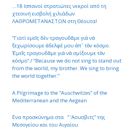
…18 Ισπανοί στρατιώτες νεκροί από τη
χτεσινή εισβολή χιλιάδων
ΛΑΘΡΟΜΕΤΑΝΑΣΤΩΝ στη Θέουτα!
“Γιατί εμεῖς δὲν τραγουδᾶμε γιὰ νὰ
ξεχωρίσουμε ἀδελφέ μου ἀπ᾿ τὸν κόσμο.
Ἐμεῖς τραγουδᾶμε γιὰ νὰ σμίξουμε τὸν
κόσμο”./ “Because we do not sing to stand out
from the world, my brother. We sing to bring
the world together.”
A Pilgrimage to the “Auschwitzes” of the
Mediterranean and the Aegean
΄Ενα προσκύνημα στα ” ‘Αουσβιτς” της
Μεσογείου και του Αιγαίου