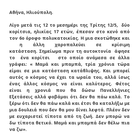
Αθήνα, Ηλιούπολη.
Λίγο μετά τις 12 το μεσημέρι της Τρίτης 12/5, δύο
κορίτσια, ηλικίας 17 ετών, έπεσαν στο κενό από
τον 6ο όροφο πολυκατοικίας. Η μια σκοτώθηκε και
η άλλη χαροπαλεύει σε κρίσιμη
κατάσταση.
Σημείωμα πριν τη αυτοκτονία άφησε
το ένα κορίτσι στο οποίο ανάμεσα σε άλλα
γράφει:
« Μαμά και μπαμπά, τρία χρόνια τώρα
είμαι σε μια κατάσταση κατάθλιψης. Και μπορεί
αυτός ο κόσμος να έχει τα ωραία του, αλλά ίσως
ένας άλλος κόσμος να είναι καλύτερος. Φέτος
είναι η χρονιά που θα δώσω Πανελλήνιες
Εξετάσεις αλλά φοβάμαι ότι δεν θα πάω καλά. Το
ξέρω ότι δεν θα πάω καλά και έτσι θα καταλήξω με
μια δουλειά που δεν θα μου δίνει λεφτά.
Πλέον δεν
με ευχαριστεί τίποτα από τη ζωή. Δεν μπορώ να
δω τίποτα θετικό. Μαμά και μπαμπά δεν θέλω πια
να ζω».