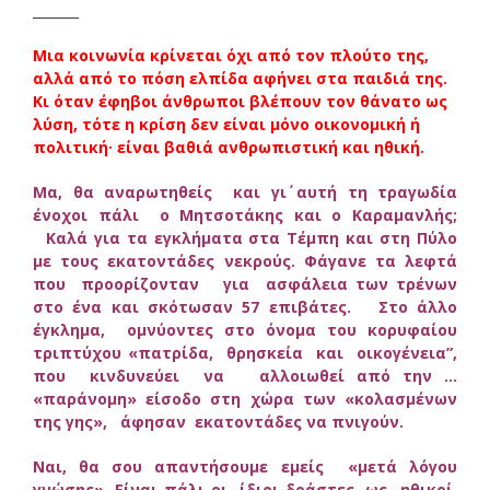
_______
Μια κοινωνία κρίνεται όχι από τον πλούτο της,
αλλά από το πόση ελπίδα αφήνει στα παιδιά της.
Κι όταν έφηβοι άνθρωποι βλέπουν τον θάνατο ως
λύση, τότε η κρίση δεν είναι μόνο οικονομική ή
πολιτική· είναι βαθιά ανθρωπιστική και ηθική.
Μα, θα αναρωτηθείς και γι΄ αυτή τη τραγωδία
ένοχοι πάλι ο Μητσοτάκης και ο Καραμανλής;
Καλά για τα εγκλήματα στα Τέμπη και στη Πύλο
με τους εκατοντάδες νεκρούς. Φάγανε τα λεφτά
που προορίζονταν για ασφάλεια των τρένων
στο ένα και σκότωσαν 57 επιβάτες. Στο άλλο
έγκλημα, ομνύοντες στο όνομα του κορυφαίου
τριπτύχου «πατρίδα, θρησκεία και οικογένεια”,
που κινδυνεύει να αλλοιωθεί από την …
«παράνομη» είσοδο στη χώρα των «κολασμένων
της γης», άφησαν εκατοντάδες να πνιγούν.
Ναι, θα σου απαντήσουμε εμείς «μετά λόγου
γνώσης». Είναι πάλι οι ίδιοι δράστες, ως ηθικοί