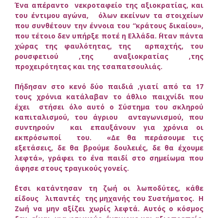
Ένα απέραντο νεκροταφείο της αξιοκρατίας, και
του έντιμου αγώνα, όλων εκείνων τα στοιχείων
που συνθέτουν την έννοια του “κράτους δικαίου»,
που τέτοιο δεν υπήρξε ποτέ η Ελλάδα. ΄Ηταν πάντα
χώρας της φαυλότητας, της αρπαχτής, του
ρουσφετιού ,της αναξιοκρατίας ,της
προχειρότητας και της τσαπατσουλιάς.
Πήδησαν στο κενό δύο παιδιά ,γιατί από τα 17
τους χρόνια κατάλαβαν το άθλιο παιχνίδι που
έχει στήσει όλο αυτό ο Σύστημα του σκληρού
καπιταλισμού, του άγριου ανταγωνισμού, που
συντηρούν και επαυξάνουν για χρόνια οι
εκπρόσωποί του. «Δε θα περάσουμε τις
εξετάσεις, δε θα βρούμε δουλειές, δε θα έχουμε
λεφτά», γράφει το ένα παιδί στο σημείωμα που
άφησε στους τραγικούς γονείς.
΄Ετσι κατάντησαν τη ζωή οι λωποδύτες, κάθε
είδους λιπαντές της μηχανής του Συστήματος. Η
Ζωή να μην αξίζει χωρίς λεφτά. Αυτός ο κόσμος