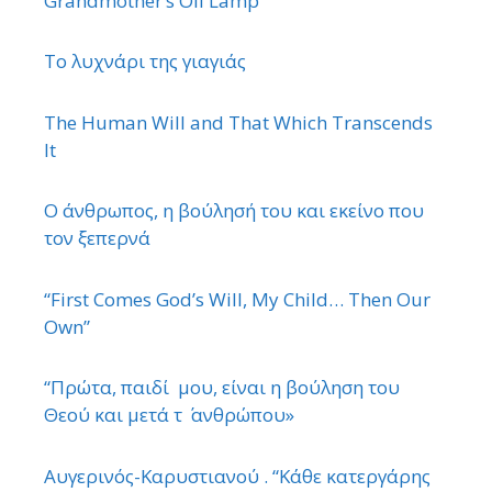
Grandmother’s Oil Lamp
Το λυχνάρι της γιαγιάς
The Human Will and That Which Transcends
It
Ο άνθρωπος, η βούλησή του και εκείνο που
τον ξεπερνά
“First Comes God’s Will, My Child… Then Our
Own”
“Πρώτα, παιδί μου, είναι η βούληση του
Θεού και μετά τ ΄ ανθρώπου»
Αυγερινός-Καρυστιανού . “Κάθε κατεργάρης