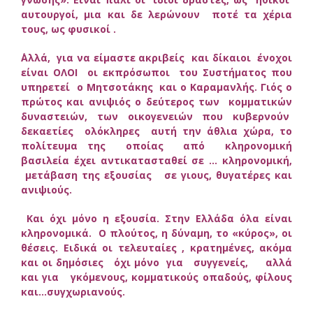
αυτουργοί, μια και δε λερώνουν ποτέ τα χέρια
τους, ως φυσικοί .
΄Αλλά, για να είμαστε ακριβείς και δίκαιοι ένοχοι
είναι ΟΛΟΙ οι εκπρόσωποι του Συστήματος που
υπηρετεί ο Μητσοτάκης και ο Καραμανλής. Γιός ο
πρώτος και ανιψιός ο δεύτερος των κομματικών
δυναστειών, των οικογενειών που κυβερνούν
δεκαετίες ολόκληρες αυτή την άθλια χώρα, το
πολίτευμα της οποίας από κληρονομική
βασιλεία έχει αντικατασταθεί σε … κληρονομική,
μετάβαση της εξουσίας σε γιους, θυγατέρες και
ανιψιούς.
Και όχι μόνο η εξουσία. Στην Ελλάδα όλα είναι
κληρονομικά. Ο πλούτος, η δύναμη, το «κύρος», οι
θέσεις. Ειδικά οι τελευταίες , κρατημένες, ακόμα
και οι δημόσιες όχι μόνο για συγγενείς, αλλά
και για γκόμενους, κομματικούς οπαδούς, φίλους
και…συγχωριανούς.