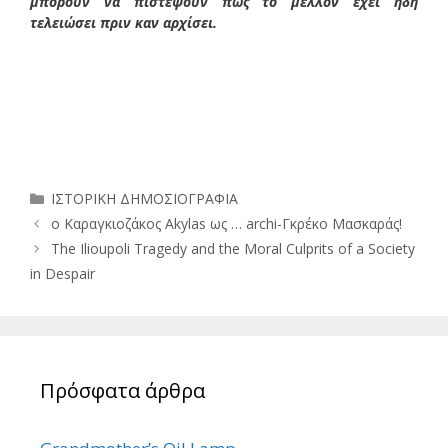
μπορούν να πιστέψουν πως το μέλλον έχει ήδη
τελειώσει πριν καν αρχίσει.
Κατηγορίες
ΙΣΤΟΡΙΚΗ ΔΗΜΟΣΙΟΓΡΑΦΙΑ
ο Καραγκιοζάκος Akylas ως … archi-Γκρέκο Μασκαράς!
The Ilioupoli Tragedy and the Moral Culprits of a Society
in Despair
Πρόσφατα άρθρα