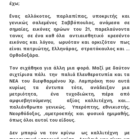
έχω;
΄Ενας αλλόκοτος, παρλαπίπας, υποκριτής και
γενικώς σαλεμένος Σαββόπουλος, ανάμεσα σε
σημαίες, εικόνες ηρώων του ΄21, παρελαύνοντα
τανκς σε ένα καθ όλα αντιαισθητικό κρεσέντο
εικόνας και λόγου, ωρυόταν και ορκιζόταν πως
είναι πατριώτης, Ελληνάρας, στρατόκαυλος και …
Ορθοδοξάρα.
Τον σιχάθηκα για άλλη μια φορά. Μαζί με δαύτον
σιχτίρισα πάλι την παλιά Ελευθεροτυπία και τα
ΝΕΑ του διεφθαρμένου Χρ. Λαμπράκη που αυτά
κυρίως τα έντυπα τότε, ανάδειξαν μια
μετριότητα, ένα τυχοδιώκτη, πέρα από
αμφισβητούμενης αξίας καλλιτέχνη, και…
παλιάνθρωπο γενικώς. Υπερόπτης, εθνικιστής,
Νεορθόδοξος, ,αμετροεπής και φυσικά ημιμαθής,
όπως όλοι αυτοί του είδους.
Δεν μπορώ να τον κρίνω ως καλλιτέχνη με