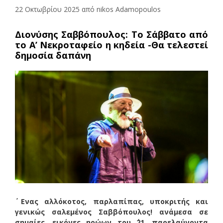
22 Οκτωβρίου 2025
από
nikos Adamopoulos
Διονύσης Σαββόπουλος: Το Σάββατο από
το Α’ Νεκροταφείο η κηδεία -Θα τελεστεί
δημοσία δαπάνη
΄ Ενας αλλόκοτος, παρλαπίπας, υποκριτής και
γενικώς σαλεμένος Σαββόπουλος! ανάμεσα σε
σημαίες, εικόνες ηρώων του ΄21, παρελαύνοντα