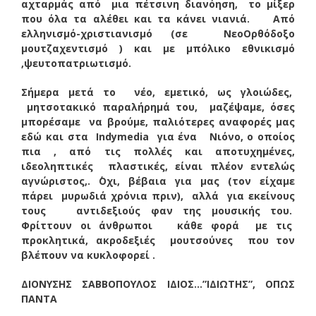
αχταρμάς από μια πέτσινη διανόηση, το μίξερ
που όλα τα αλέθει και τα κάνει νιανιά. Από
ελληνισμό-χριστιανισμό (σε ΝεοΟρθόδοξο
μουτζαχεντισμό ) και με μπόλικο εθνικισμό
,ψευτοπατριωτισμό.
Σήμερα μετά το νέο, εμετικό, ως γλοιώδες,
μητσοτακικό παραλήρημά του, μαζέψαμε, όσες
μπορέσαμε να βρούμε, παλιότερες αναφορές μας
εδώ και στα Indymedia για ένα Νιόνο, ο οποίος
πια , από τις πολλές και αποτυχημένες,
ιδεοληπτικές πλαστικές, είναι πλέον εντελώς
αγνώριστος,. ΄Οχι, βέβαια για μας (τον είχαμε
πάρει μυρωδιά χρόνια πριν), αλλά για εκείνους
τους αντιδεξιούς φαν της μουσικής του.
Φρίττουν οι άνθρωποι κάθε φορά με τις
προκλητικά, ακροδεξιές μουτσούνες που τον
βλέπουν να κυκλοφορεί .
ΔΙΟΝΥΣΗΣ ΣΑΒΒΟΠΟΥΛΟΣ ΙΔΙΟΣ…”ΙΔΙΩΤΗΣ”, ΟΠΩΣ
ΠΑΝΤΑ