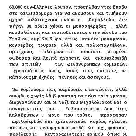
60.000 συν-Ελληνες, λοιπόν, προσήλθαν χτες βράδυ
στο καλλιμάρμαρο, για να ακούσουν και τιμήσουν
ηχηρά καλλιτεχνικά ονόματα. Παράλληλα, δεν
πήγαν με άδεια χέρια οι μουσαφίρηδες , αλλά
κουβαλώντας και εναποθέτοντας στην είσοδο του
Σταδίου, ακριβά δώρα, όπως πακέτα μακαρόνια,
κονσέρβες, τουρσιά, αλλά και παλιοπαντέλονα,
αμπέχονα, παλιομοδίτικα σακάκια ,λιωμένα
σώβρακα και λοιπά άχρηστα και σκουπιδοειδή
των σπιτιών των φιλάνθρωπων κομιστών,
χρησιμότατα, όμως, όπως τους έπεισαν, σε
κάποιους μη έχηδες, πένητες και άστεγους.
Να θυμίσουμε πως παρόμοιες εκδηλώσεις, αλλά
συνήθως χωρίς λάιβ μουσική τα τελευταία χρόνια,
διοργανώνουν και οι Ναζί του Μιχαλολιάκου και ο
συναγωνιστής του … Σεβασμιότατος Δεσπότης
Καλαβρύτων . Μόνο που τούτοι πρόσφεραν
αφιλοκερδώς και χριστιανικώς, κυρίως κρέατα,
πατσιές και συναφή κρεατοειδή. Και όχι, φυσικά ,
προέλευσης κεντροαριστερής ερήμου, όπως οι