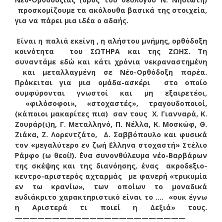
προσκομίζουμε τα ακόλουθα βασικά της στοιχεία,
για να πάρει μια ιδέα ο αδαής.
Είναι η παλιά εκείνη , η αλήστου μνήμης, ορθόδοξη
κοινότητα του ΣΩΤΗΡΑ και της ΖΩΗΣ. Τη
συναντάμε εδώ και κάτι χρόνια νεκραναστημένη
και μεταλλαγμένη σε Νέο-Ορθόδοξη παρέα.
Πρόκειται για μια ομάδα-ασκέρι στο οποίο
συμφύρονται γνωστοί και μη εξαιρετέοι,
«φιλόσοφοι», «στοχαστές», τραγουδοποιοί,
(κάποιοι μακαρίτες πια) σαν τους Χ. Γιανναρά, Κ.
Ζουράρ(ι)η, Γ. Μεταλληνό, Π. Νέλλα, Κ. Μοσκώφ, Θ.
Ζιάκα, Ζ. Λορεντζάτο, Δ. Σαββόπουλο και φυσικά
τον «μεγαλύτερο εν ζωή ΄Ελληνα στοχαστή» Στέλιο
Ράμφο (ω θεοί!). ΄Ενα συνονθύλευμα νέο-Βαρβάρων
της σκέψης και της διανόησης, ένας ακροδεξιο-
κεντρο-αριστερός αχταρμάς με φανερή «τρικυμία
εν τω κρανίω», των οποίων το μοναδικά
ευδιάκριτο χαρακτηριστικό είναι το …. «ουκ έγνω
η Αριστερά τι ποιεί η Δεξιά» τους.
———————————————————————