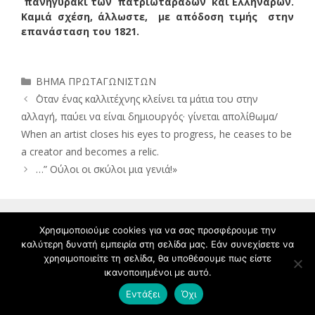
πανηγυράκι των πατριωταράδων και Ελληνάρων.
Καμιά σχέση, άλλωστε, με απόδοση τιμής στην
επανάσταση του 1821.
Κατηγορίες
ΒΗΜΑ ΠΡΩΤΑΓΩΝΙΣΤΩΝ
΄Οταν ένας καλλιτέχνης κλείνει τα μάτια του στην
αλλαγή, παύει να είναι δημιουργός· γίνεται απολίθωμα/
When an artist closes his eyes to progress, he ceases to be
a creator and becomes a relic.
…” Ούλοι οι σκύλοι μια γενιά!»
Χρησιμοποιούμε cookies για να σας προσφέρουμε την
καλύτερη δυνατή εμπειρία στη σελίδα μας. Εάν συνεχίσετε να
Πρόσφατα άρθρα
χρησιμοποιείτε τη σελίδα, θα υποθέσουμε πως είστε
ικανοποιημένοι με αυτό.
Zeus Xenios under persecution in Greece
Εντάξει
Όχι