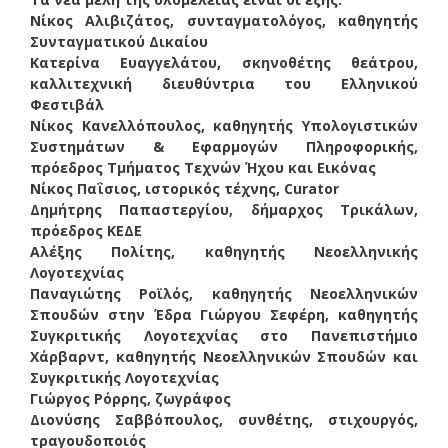
Νίκος Αλιβιζάτος, συνταγματολόγος, καθηγητής
Συνταγματικού Δικαίου
Κατερίνα Ευαγγελάτου, σκηνοθέτης θεάτρου,
καλλιτεχνική διευθύντρια του Ελληνικού
Φεστιβάλ
Νίκος Κανελλόπουλος, καθηγητής Υπολογιστικών
Συστημάτων & Εφαρμογών Πληροφορικής,
πρόεδρος Τμήματος Τεχνών Ήχου και Εικόνας
Νίκος Παΐσιος, ιστορικός τέχνης, Curator
Δημήτρης Παπαστεργίου, δήμαρχος Τρικάλων,
πρόεδρος ΚΕΔΕ
Αλέξης Πολίτης, καθηγητής Νεοελληνικής
Λογοτεχνίας
Παναγιώτης Ροϊλός, καθηγητής Νεοελληνικών
Σπουδών στην Έδρα Γιώργου Σεφέρη, καθηγητής
Συγκριτικής Λογοτεχνίας στο Πανεπιστήμιο
Χάρβαρντ, καθηγητής Νεοελληνικών Σπουδών και
Συγκριτικής Λογοτεχνίας
Γιώργος Ρόρρης, ζωγράφος
Διονύσης Σαββόπουλος, συνθέτης, στιχουργός,
τραγουδοποιός