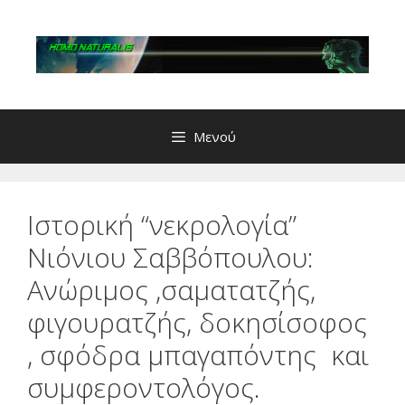
Μετάβαση
σε
περιεχόμενο
Μενού
Ιστορική “νεκρολογία”
Νιόνιου Σαββόπουλου:
Ανώριμος ,σαματατζής,
φιγουρατζής, δοκησίσοφος
, σφόδρα μπαγαπόντης και
συμφεροντολόγος.