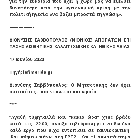
για την ευκαιρία που έχει η χώρα μας να εξέλθει
δυνατότερη από την υγειονομική κρίση με την
πολιτική ηγεσία «να βάζει μπροστά τη γνώση».
—————-
ΔΙΟΝΥΣΗΣ ΣΑΒΒΟΠΟΥΛΟΣ (ΝΙΟΝΙΟΣ) ΑΠΟΠΑΤΩΝ ΕΠΙ
ΠΑΣΗΣ ΑΙΣΘΗΤΙΚΗΣ-ΚΑΛΛΙΤΕΧΝΙΚΗΣ ΚΑΙ ΗΘΙΚΗΣ ΑΞΙΑΣ
17 Ιουνίου 2020
Πηγή: iefimerida.gr
Διονύσης Σαββόπουλος: Ο Μητσοτάκης δεν έχει
αυταπάτες… και ντύνεται και ωραία
***
“Αγαθή τύχη”,αλλά και “κακιά ώρα” χτες βράδυ
κατά τις 22.00, άνοιξα τηλεόραση για να δω ένα
καλό έργο που είχα εντοπίσει σε ταινιοκριτική
.Και πέφτω πάνω στη ΕΡΤ2 . Και τί συναπάντημα