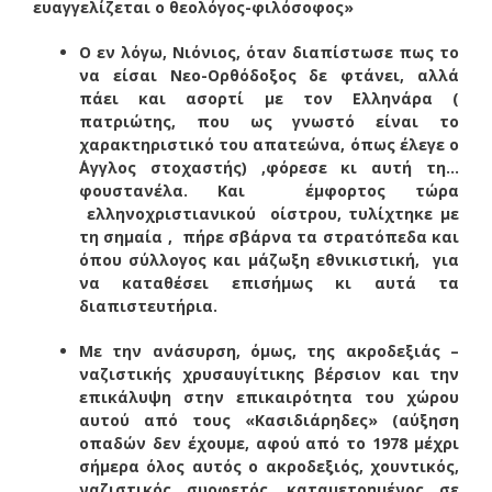
ευαγγελίζεται ο θεολόγος-φιλόσοφος»
O εν λόγω, Νιόνιος, όταν διαπίστωσε πως το
να είσαι Νεο-Ορθόδοξος δε φτάνει, αλλά
πάει και ασορτί με τον Ελληνάρα (
πατριώτης, που ως γνωστό είναι το
χαρακτηριστικό του απατεώνα, όπως έλεγε ο
΄Αγγλος στοχαστής) ,φόρεσε κι αυτή τη…
φουστανέλα. Και έμφορτος τώρα
ελληνοχριστιανικού οίστρου, τυλίχτηκε με
τη σημαία , πήρε σβάρνα τα στρατόπεδα και
όπου σύλλογος και μάζωξη εθνικιστική, για
να καταθέσει επισήμως κι αυτά τα
διαπιστευτήρια.
Με την ανάσυρση, όμως, της ακροδεξιάς –
ναζιστικής χρυσαυγίτικης βέρσιον και την
επικάλυψη στην επικαιρότητα του χώρου
αυτού από τους «Κασιδιάρηδες» (αύξηση
οπαδών δεν έχουμε, αφού από το 1978 μέχρι
σήμερα όλος αυτός ο ακροδεξιός, χουντικός,
ναζιστικός συρφετός, καταμετρημένος σε