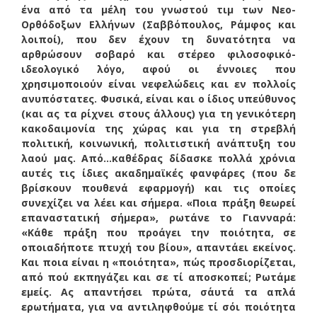
ένα από τα μέλη του γνωστού τιμ των Νεο-
Ορθόδοξων Ελλήνων (Σαββόπουλος, Ράμφος και
λοιποί), που δεν έχουν τη δυνατότητα να
αρθρώσουν σοβαρό και στέρεο φιλοσοφικό-
ιδεολογικό λόγο, αφού οι έννοιες που
χρησιμοποιούν είναι νεφελώδεις και εν πολλοίς
ανυπόστατες. Φυσικά, είναι και ο ίδιος υπεύθυνος
(και ας τα ρίχνει στους άλλους) για τη γενικότερη
κακοδαιμονία της χώρας και για τη στρεβλή
πολιτική, κοινωνική, πολιτιστική ανάπτυξη του
λαού μας. Από…καθέδρας δίδασκε πολλά χρόνια
αυτές τις ίδιες ακαδημαϊκές φανφάρες (που δε
βρίσκουν πουθενά εφαρμογή) και τις οποίες
συνεχίζει να λέει και σήμερα. «Ποια πράξη θεωρεί
επαναστατική σήμερα», ρωτάνε το Γιανναρά:
«Kάθε πράξη που προάγει την ποιότητα, σε
οποιαδήποτε πτυχή του βίου», απαντάει εκείνος.
Και ποια είναι η «ποιότητα», πώς προσδιορίζεται,
από πού εκπηγάζει και σε τί αποσκοπεί; Ρωτάμε
εμείς. Ας απαντήσει πρώτα, σ΄αυτά τα απλά
ερωτήματα, για να αντιληφθούμε τί σόι ποιότητα