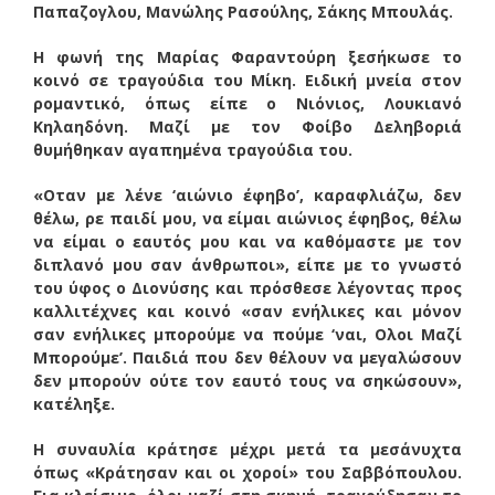
Παπαζογλου, Μανώλης Ρασούλης, Σάκης Μπουλάς.
H φωνή της Μαρίας Φαραντούρη ξεσήκωσε το
κοινό σε τραγούδια του Μίκη. Ειδική μνεία στον
ρομαντικό, όπως είπε ο Νιόνιος, Λουκιανό
Κηλαηδόνη. Μαζί με τον Φοίβο Δεληβοριά
θυμήθηκαν αγαπημένα τραγούδια του.
«Οταν με λένε ‘αιώνιο έφηβο’, καραφλιάζω, δεν
θέλω, ρε παιδί μου, να είμαι αιώνιος έφηβος, θέλω
να είμαι ο εαυτός μου και να καθόμαστε με τον
διπλανό μου σαν άνθρωποι», είπε με το γνωστό
του ύφος ο Διονύσης και πρόσθεσε λέγοντας προς
καλλιτέχνες και κοινό «σαν ενήλικες και μόνον
σαν ενήλικες μπορούμε να πούμε ‘ναι, Ολοι Μαζί
Μπορούμε’. Παιδιά που δεν θέλουν να μεγαλώσουν
δεν μπορούν ούτε τον εαυτό τους να σηκώσουν»,
κατέληξε.
Η συναυλία κράτησε μέχρι μετά τα μεσάνυχτα
όπως «Κράτησαν και οι χοροί» του Σαββόπουλου.