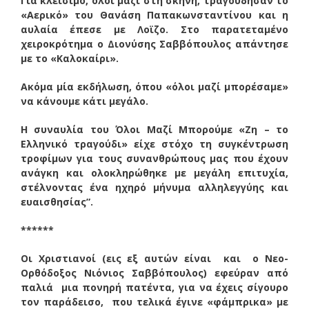
Για κλείσιμο, όλοι μαζί στη σκηνή, τραγούδησαν το
«Αερικό» του Θανάση Παπακωνσταντίνου και η
αυλαία έπεσε με Λοϊζο. Στο παρατεταμένο
χειροκρότημα ο Διονύσης Σαββόπουλος απάντησε
με το «Καλοκαίρι».
Ακόμα μία εκδήλωση, όπου «όλοι μαζί μπορέσαμε»
να κάνουμε κάτι μεγάλο.
Η συναυλία του Όλοι Μαζί Μπορούμε «Ζη – το
Ελληνικό τραγούδι» είχε στόχο τη συγκέντρωση
τροφίμων για τους συνανθρώπους μας που έχουν
ανάγκη και ολοκληρώθηκε με μεγάλη επιτυχία,
στέλνοντας ένα ηχηρό μήνυμα αλληλεγγύης και
ευαισθησίας”.
******
Οι Χριστιανοί (εις εξ αυτών είναι και ο Νεο-
Ορθόδοξος Νιόνιος Σαββόπουλος) εφεύραν από
παλιά μια πονηρή πατέντα, για να έχεις σίγουρο
τον παράδεισο, που τελικά έγινε «φάμπρικα» με