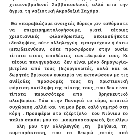
χτεσινοβραδινοί Σαββοπουλικοί, αλλά από την
άγρια, τη ναζιστική Ακροδεξιά Σαχάρα.
Θα «παραβιάζαμε ανοιχτές θύρες» ,αν καθόμαστε
να επιχειρηματολογήσουμε, γιατί τέτοιες
χριστιανικές φιλανθρωπίες, οποιασδήποτε
ιδεοληψίας, ούτε αλληλεγγύη εμπεριέχουν ή έστω
(επι)δεικνύουν, ούτε προσφέρουν στην ουσία
τίποτα στους αποδέκτες των…δωρεών τους. Κι
τέτοια πανηγυράκια δεν είναι μόνο δημαγωγία-
βιτρίνα από τους (δι)οργανωτές, αλλά και οι
δωρητές βρίσκουν ευκαιρία να εκτονώσουν με τις
ανέξοδες προσφορές τους τη Χριστιανική
φόρτιση-αντίληψη της πίστης τους ,που δεν είναι
τίποτα περισσότερο από θρησκευτικό
αλισβερίσι. Πάω στην Παναγιά το τάμα, απαιτώ
συχώρεση ,αλλά και να μου βρει καλό γαμπρό στη
κόρη . Προσφέρω στο τζέρτζελο του Νιόνιου το
παλιό σακάκι μου το …κουμποσταυρωτό, ξετυλίγω
όλη μου την αλληλεγγύη ,τη βοήθεια, τη
συμπαράσταση, που τα θεωρώ ,εκτός από