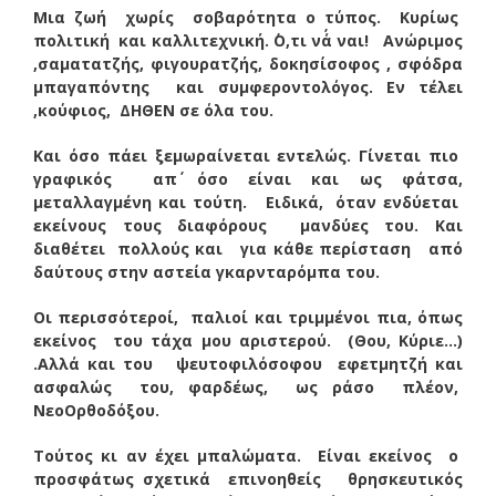
Μια ζωή χωρίς σοβαρότητα ο τύπος. Κυρίως
πολιτική και καλλιτεχνική. ΄Ο,τι νά΄ ναι! Ανώριμος
,σαματατζής, φιγουρατζής, δοκησίσοφος , σφόδρα
μπαγαπόντης και συμφεροντολόγος. Εν τέλει
,κούφιος, ΔΗΘΕΝ σε όλα του.
Και όσο πάει ξεμωραίνεται εντελώς. Γίνεται πιο
γραφικός απ΄ όσο είναι και ως φάτσα,
μεταλλαγμένη και τούτη. Ειδικά, όταν ενδύεται
εκείνους τους διαφόρους μανδύες του. Και
διαθέτει πολλούς και για κάθε περίσταση από
δαύτους στην αστεία γκαρνταρόμπα του.
Οι περισσότεροί, παλιοί και τριμμένοι πια, όπως
εκείνος του τάχα μου αριστερού. (Θου, Κύριε…)
.Αλλά και του ψευτοφιλόσοφου εφετμητζή και
ασφαλώς του, φαρδέως, ως ράσο πλέον,
ΝεοΟρθοδόξου.
Τούτος κι αν έχει μπαλώματα. Είναι εκείνος ο
προσφάτως σχετικά επινοηθείς θρησκευτικός