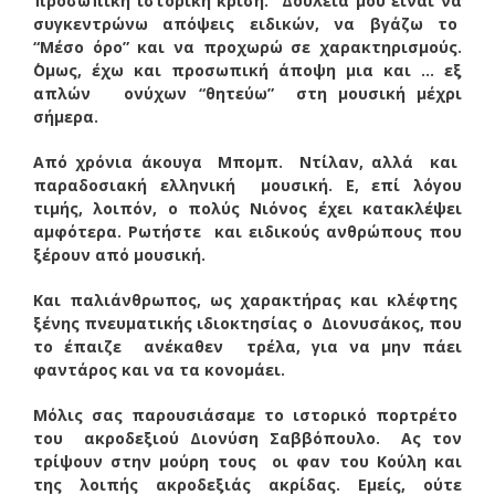
προσωπική ιστορική κρίση. Δουλειά μου είναι να
συγκεντρώνω απόψεις ειδικών, να βγάζω το
“Μέσο όρο” και να προχωρώ σε χαρακτηρισμούς.
΄Ομως, έχω και προσωπική άποψη μια και … εξ
απλών ονύχων “θητεύω” στη μουσική μέχρι
σήμερα.
Από χρόνια άκουγα Μπομπ. Ντίλαν, αλλά και
παραδοσιακή ελληνική μουσική. Ε, επί λόγου
τιμής, λοιπόν, ο πολύς Νιόνος έχει κατακλέψει
αμφότερα. Ρωτήστε και ειδικούς ανθρώπους που
ξέρουν από μουσική.
Και παλιάνθρωπος, ως χαρακτήρας και κλέφτης
ξένης πνευματικής ιδιοκτησίας ο Διονυσάκος, που
το έπαιζε ανέκαθεν τρέλα, για να μην πάει
φαντάρος και να τα κονομάει.
Μόλις σας παρουσιάσαμε το ιστορικό πορτρέτο
του ακροδεξιού Διονύση Σαββόπουλο. Ας τον
τρίψουν στην μούρη τους οι φαν του Κούλη και
της λοιπής ακροδεξιάς ακρίδας. Εμείς, ούτε