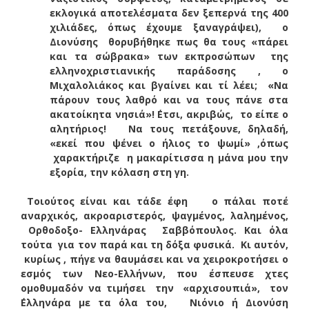
εκλογικά αποτελέσματα δεν ξεπερνά της 400
χιλιάδες, όπως έχουμε ξαναγράψει), ο
Διονύσης θορυβήθηκε πως θα τους «πάρει
και τα σώβρακα» των εκπροσώπων της
ελληνοχριστιανικής παράδοσης , ο
Μιχαλολιάκος και βγαίνει και τί λέει; «Να
πάρουν τους λαθρό και να τους πάνε στα
ακατοίκητα νησιά»! ΄Ετσι, ακριβώς, το είπε ο
αλητήριος! Να τους πετάξουνε, δηλαδή,
«εκεί που ψένει ο ήλιος το ψωμί» ,όπως
χαρακτήριζε η μακαρίτισσα η μάνα μου την
εξορία, την κόλαση στη γη.
Τοιούτος είναι και τάδε έφη ο πάλαι ποτέ
αναρχικός, ακροαριστερός, ψαγμένος, λαλημένος,
Ορθοδοξο- Ελληνάρας Σαββόπουλος. Και όλα
τούτα για τον παρά και τη δόξα φυσικά. Κι αυτόν,
κυρίως , πήγε να θαυμάσει και να χειροκροτήσει ο
εσμός των Νεο-Ελλήνων, που έσπευσε χτες
ομοθυμαδόν να τιμήσει την «αρχισουπιά», τον
΄Ελληνάρα με τα όλα του, Νιόνιο ή Διονύση