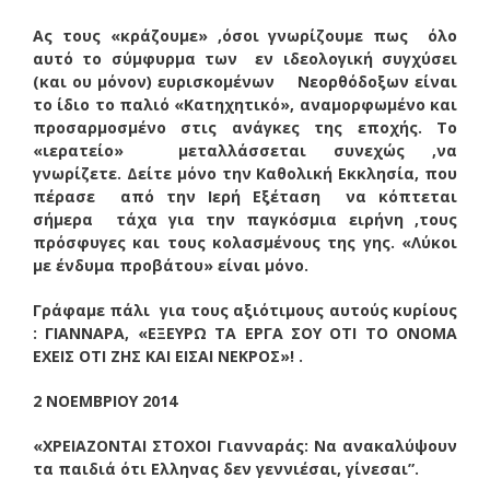
Ας τους «κράζουμε» ,όσοι γνωρίζουμε πως όλο
αυτό το σύμφυρμα των εν ιδεολογική συγχύσει
(και ου μόνον) ευρισκομένων Νεορθόδοξων είναι
το ίδιο το παλιό «Κατηχητικό», αναμορφωμένο και
προσαρμοσμένο στις ανάγκες της εποχής. Το
«ιερατείο» μεταλλάσσεται συνεχώς ,να
γνωρίζετε. Δείτε μόνο την Καθολική Εκκλησία, που
πέρασε από την Ιερή Εξέταση να κόπτεται
σήμερα τάχα για την παγκόσμια ειρήνη ,τους
πρόσφυγες και τους κολασμένους της γης. «Λύκοι
με ένδυμα προβάτου» είναι μόνο.
Γράφαμε πάλι για τους αξιότιμους αυτούς κυρίους
: ΓΙΑΝΝΑΡΑ, «ΕΞΕΥΡΩ ΤΑ ΕΡΓΑ ΣΟΥ ΟΤΙ ΤΟ ΟΝΟΜΑ
ΕΧΕΙΣ ΟΤΙ ΖΗΣ ΚΑΙ ΕΙΣΑΙ ΝΕΚΡΟΣ»! .
2 ΝΟΕΜΒΡΙΟΥ 2014
«ΧΡΕΙΑΖΟΝΤΑΙ ΣΤΟΧΟΙ Γιανναράς: Να ανακαλύψουν
τα παιδιά ότι Ελληνας δεν γεννιέσαι, γίνεσαι”.