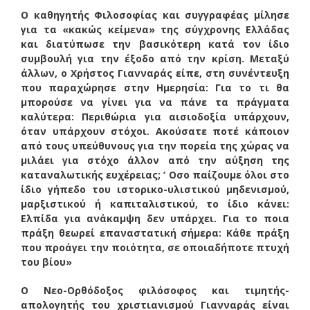
Ο καθηγητής Φιλοσοφίας και συγγραφέας μίλησε
για τα «κακώς κείμενα» της σύγχρονης Ελλάδας
και διατύπωσε την βασικότερη κατά τον ίδιο
συμβουλή για την έξοδο από την κρίση. Μεταξύ
άλλων, ο Χρήστος Γιανναράς είπε, στη συνέντευξη
που παραχώρησε στην Ημερησία: Για το τι θα
μπορούσε να γίνει για να πάνε τα πράγματα
καλύτερα: Περιθώρια για αισιοδοξία υπάρχουν,
όταν υπάρχουν στόχοι. Aκούσατε ποτέ κάποιον
από τους υπεύθυνους για την πορεία της χώρας να
μιλάει για στόχο άλλον από την αύξηση της
καταναλωτικής ευχέρειας; ‘ Oσο παίζουμε όλοι στο
ίδιο γήπεδο του ιστορικο-υλιστικού μηδενισμού,
μαρξιστικού ή καπιταλιστικού, το ίδιο κάνει:
Eλπίδα για ανάκαμψη δεν υπάρχει. Για το ποια
πράξη θεωρεί επαναστατική σήμερα: Kάθε πράξη
που προάγει την ποιότητα, σε οποιαδήποτε πτυχή
του βίου»
Ο Νεο-Ορθόδοξος φιλόσοφος και τιμητής-
απολογητής του χριστιανισμού Γιανναράς είναι