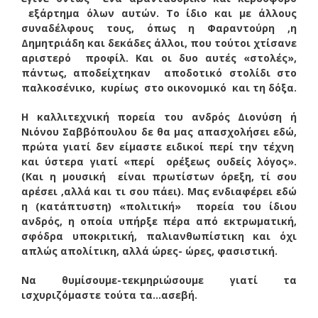
εξάρτημα όλων αυτών. Το ίδιο και με άλλους
συναδέλφους τους, όπως η Φαραντούρη ,η
Δημητριάδη και δεκάδες άλλοι, που τούτοι χτίσανε
αριστερό προφίλ. Και οι δυο αυτές «στολές»,
πάντως, αποδείχτηκαν αποδοτικό στολίδι στο
παλκοσένικο, κυρίως στο οικονομικό και τη δόξα.
Η καλλιτεχνική πορεία του ανδρός Διονύση ή
Νιόνου Σαββόπουλου δε θα μας απασχολήσει εδώ,
πρώτα γιατί δεν είμαστε ειδικοί περί την τέχνη
και ύστερα γιατί «περί ορέξεως ουδείς λόγος».
(Και η μουσική είναι πρωτίστων όρεξη, τί σου
αρέσει ,αλλά και τι σου πάει). Μας ενδιαφέρει εδώ
η (κατάπτυστη) «πολιτική» πορεία του ίδιου
ανδρός, η οποία υπήρξε πέρα από εκτρωματική,
σφόδρα υποκριτική, παλιανθωπίστικη και όχι
απλώς απολίτικη, αλλά ώρες- ώρες, φασιστική.
Να θυμίσουμε-τεκμηριώσουμε γιατί τα
ισχυριζόμαστε τούτα τα…ασεβή.