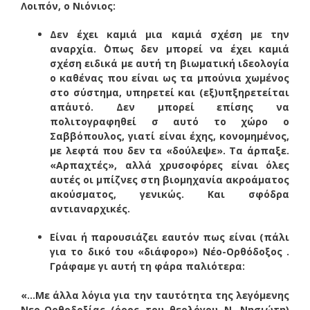
Λοιπόν, ο Νιόνιος:
Δεν έχει καμιά μια καμιά σχέση με την
αναρχία. ΄Οπως δεν μπορεί να έχει καμιά
σχέση ειδικά με αυτή τη βιωματική ιδεολογία
ο καθένας που είναι ως τα μπούνια χωμένος
στο σύστημα, υπηρετεί και (εξ)υπξηρετείται
απ΄αυτό. Δεν μπορεί επίσης να
πολιτογραφηθεί σ αυτό το χώρο ο
Σαββόπουλος, γιατί είναι έχης, κονομημένος,
με λεφτά που δεν τα «δούλεψε». Τα άρπαξε.
«Αρπαχτές», αλλά χρυσοφόρες είναι όλες
αυτές οι μπίζνες στη βιομηχανία ακροάματος
ακούσματος, γενικώς. Και σφόδρα
αντιαναρχικές.
Είναι ή παρουσιάζει εαυτόν πως είναι (πάλι
για το δικό του «διάφορο») Νέο-Ορθόδοξος .
Γράφαμε γι αυτή τη φάρα παλιότερα:
«…Με άλλα λόγια για την ταυτότητα της λεγόμενης
Νεο-Ορθοδοξίας (όρος του θεολόγου Ν. Νησιώτη)