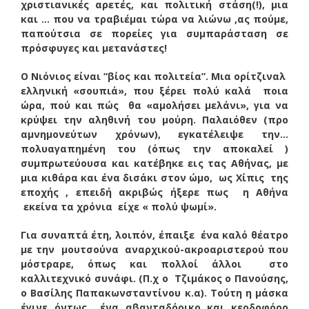
χριστιανικές αρετές, και πολιτική στάση(!), μια
και … που να τραβιέμαι τώρα να λιώνω ,ας πούμε,
παπούτσια σε πορείες για συμπαράσταση σε
πρόσφυγες και μετανάστες!
Ο Νιόνιος είναι “βίος και πολιτεία”. Μια ορίτζιναλ
ελληνική «σουπιά», που ξέρει πολύ καλά ποια
ώρα, πού και πώς θα «αμολήσει μελάνι», για να
κρύψει την αληθινή του μούρη. Παλαιόθεν (προ
αμνημονεύτων χρόνων), εγκατέλειψε την…
πολυαγαπημένη του (όπως την αποκαλεί )
συμπρωτεύουσα και κατέβηκε εις τας Αθήνας, με
μια κιθάρα και ένα δισάκι στον ώμο, ως Χίπις της
εποχής , επειδή ακριβώς ήξερε πως η Αθήνα
εκείνα τα χρόνια είχε « πολύ ψωμί».
Για συναπτά έτη, λοιπόν, έπαιξε ένα καλό θέατρο
με την μουτσούνα αναρχικού-ακροαριστερού που
μόστραρε, όπως και πολλοί άλλοι στο
καλλιτεχνικό συνάφι. (Π.χ ο Τζιμάκος ο Πανούσης,
ο Βασίλης Παπακωνσταντίνου κ.α). Τούτη η μάσκα
έγινε όντως ένα αβανταδόρικο και κερδοφόρο