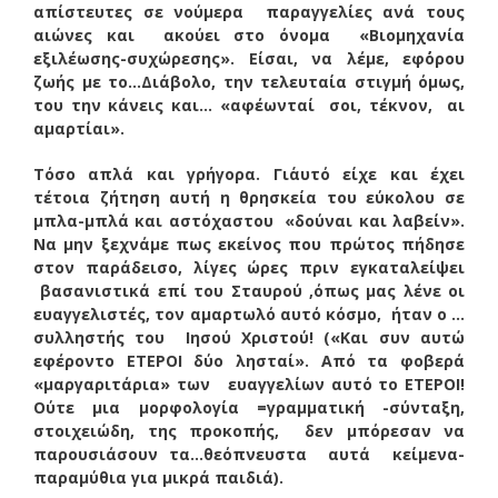
απίστευτες σε νούμερα παραγγελίες ανά τους
αιώνες και ακούει στο όνομα «Βιομηχανία
εξιλέωσης-συχώρεσης». Είσαι, να λέμε, εφ΄όρου
ζωής με το…Διάβολο, την τελευταία στιγμή όμως,
του την κάνεις και… «αφέωνταί σοι, τέκνον, αι
αμαρτίαι».
Τόσο απλά και γρήγορα. Γι΄αυτό είχε και έχει
τέτοια ζήτηση αυτή η θρησκεία του εύκολου σε
μπλα-μπλά και αστόχαστου «δούναι και λαβείν».
Να μην ξεχνάμε πως εκείνος που πρώτος πήδησε
στον παράδεισο, λίγες ώρες πριν εγκαταλείψει
βασανιστικά επί του Σταυρού ,όπως μας λένε οι
ευαγγελιστές, τον αμαρτωλό αυτό κόσμο, ήταν ο …
συλληστής του Ιησού Χριστού! («Και συν αυτώ
εφέροντο ΕΤΕΡΟΙ δύο λησταί». Από τα φοβερά
«μαργαριτάρια» των ευαγγελίων αυτό το ΕΤΕΡΟΙ!
Ούτε μια μορφολογία =γραμματική -σύνταξη,
στοιχειώδη, της προκοπής, δεν μπόρεσαν να
παρουσιάσουν τα…θεόπνευστα αυτά κείμενα-
παραμύθια για μικρά παιδιά).