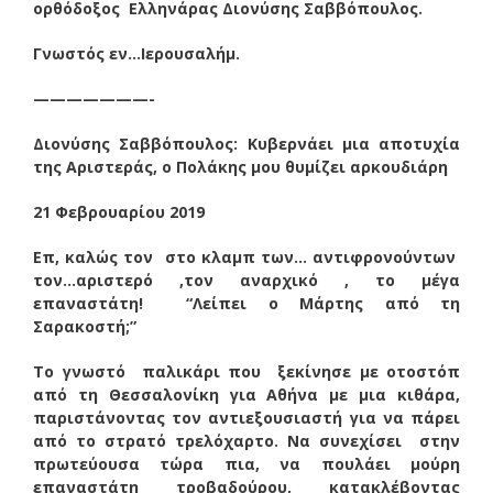
ορθόδοξος Ελληνάρας Διονύσης Σαββόπουλος.
Γνωστός εν…Ιερουσαλήμ.
———————-
Διονύσης Σαββόπουλος: Κυβερνάει μια αποτυχία
της Αριστεράς, ο Πολάκης μου θυμίζει αρκουδιάρη
21 Φεβρουαρίου 2019
Επ, καλώς τον στο κλαμπ των… αντιφρονούντων
τον…αριστερό ,τον αναρχικό , το μέγα
επαναστάτη! “Λείπει ο Μάρτης από τη
Σαρακοστή;”
Το γνωστό παλικάρι που ξεκίνησε με οτοστόπ
από τη Θεσσαλονίκη για Αθήνα με μια κιθάρα,
παριστάνοντας τον αντιεξουσιαστή για να πάρει
από το στρατό τρελόχαρτο. Να συνεχίσει στην
πρωτεύουσα τώρα πια, να πουλάει μούρη
επαναστάτη τροβαδούρου, κατακλέβοντας