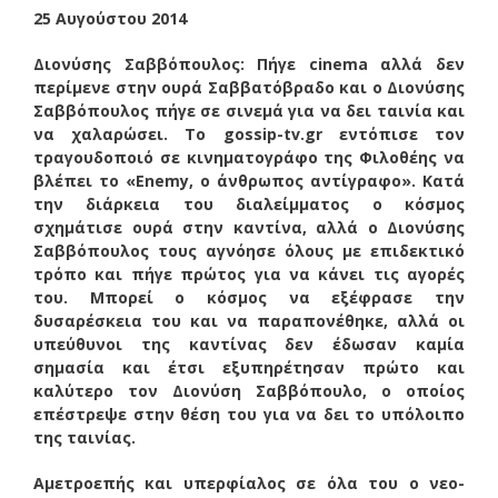
25 Αυγούστου 2014
Διονύσης Σαββόπουλος: Πήγε cinema αλλά δεν
περίμενε στην ουρά Σαββατόβραδο και ο Διονύσης
Σαββόπουλος πήγε σε σινεμά για να δει ταινία και
να χαλαρώσει. Το gossip-tv.gr εντόπισε τον
τραγουδοποιό σε κινηματογράφο της Φιλοθέης να
βλέπει το «Enemy, ο άνθρωπος αντίγραφο». Κατά
την διάρκεια του διαλείμματος ο κόσμος
σχημάτισε ουρά στην καντίνα, αλλά ο Διονύσης
Σαββόπουλος τους αγνόησε όλους με επιδεκτικό
τρόπο και πήγε πρώτος για να κάνει τις αγορές
του. Μπορεί ο κόσμος να εξέφρασε την
δυσαρέσκεια του και να παραπονέθηκε, αλλά οι
υπεύθυνοι της καντίνας δεν έδωσαν καμία
σημασία και έτσι εξυπηρέτησαν πρώτο και
καλύτερο τον Διονύση Σαββόπουλο, ο οποίος
επέστρεψε στην θέση του για να δει το υπόλοιπο
της ταινίας.
Αμετροεπής και υπερφίαλος σε όλα του ο νεο-