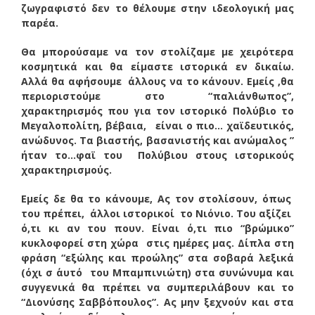
ζωγραφιστό δεν το θέλουμε στην ιδεολογική μας
παρέα.
Θα μπορούσαμε να τον στολίζαμε με χειρότερα
κοσμητικά και θα είμαστε ιστορικά εν δικαίω.
Αλλά θα αφήσουμε άλλους να το κάνουν. Εμείς ,θα
περιοριστούμε στο “παλιάνθωπος”,
χαρακτηρισμός που για τον ιστορικό Πολύβιο το
Μεγαλοπολίτη, βέβαια, είναι ο πιο… χαϊδευτικός,
ανώδυνος. Τα βιαστής, βασανιστής και ανώμαλος ”
ήταν το…φαϊ του Πολύβιου στους ιστορικούς
χαρακτηρισμούς.
Εμείς δε θα το κάνουμε, Ας τον στολίσουν, όπως
του πρέπει, άλλοι ιστορικοί το Νιόνιο. Του αξίζει
ό,τι κι αν του πουν. Είναι ό,τι πιο “βρώμικο”
κυκλοφορεί στη χώρα στις ημέρες μας. Δίπλα στη
φράση “εξώλης και προώλης” στα σοβαρά λεξικά
(όχι σ ΄αυτό του Μπαμπινιώτη) στα συνώνυμα και
συγγενικά θα πρέπει να συμπεριλάβουν και το
“Διονύσης Σαββόπουλος”. Ας μην ξεχνούν και στα