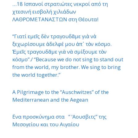
…18 Ισπανοί στρατιώτες νεκροί από τη
χτεσινή εισβολή χιλιάδων
ΛΑΘΡΟΜΕΤΑΝΑΣΤΩΝ στη Θέουτα!
“Γιατί εμεῖς δὲν τραγουδᾶμε γιὰ νὰ
ξεχωρίσουμε ἀδελφέ μου ἀπ᾿ τὸν κόσμο.
Ἐμεῖς τραγουδᾶμε γιὰ νὰ σμίξουμε τὸν
κόσμο”./ “Because we do not sing to stand out
from the world, my brother. We sing to bring
the world together.”
A Pilgrimage to the “Auschwitzes” of the
Mediterranean and the Aegean
΄Ενα προσκύνημα στα ” ‘Αουσβιτς” της
Μεσογείου και του Αιγαίου