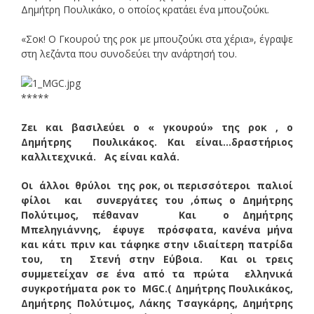
Δημήτρη Πουλικάκο, ο οποίος κρατάει ένα μπουζούκι.
«Σοκ! Ο Γκουρού της ροκ με μπουζούκι στα χέρια», έγραψε
στη λεζάντα που συνοδεύει την ανάρτησή του.
*****
Ζει και βασιλεύει ο « γκουρού» της ροκ , ο
Δημήτρης Πουλικάκος. Και είναι…δραστήριος
καλλιτεχνικά. Ας είναι καλά.
Οι άλλοι θρύλοι της ροκ, οι περισσότεροι παλιοί
φίλοι και συνεργάτες του ,όπως ο Δημήτρης
Πολύτιμος, πέθαναν Και ο Δημήτρης
Μπεληγιάννης, έφυγε πρόσφατα, κανένα μήνα
και κάτι πριν και τάφηκε στην ιδιαίτερη πατρίδα
του, τη Στενή στην Εύβοια. Και οι τρεις
συμμετείχαν σε ένα από τα πρώτα ελληνικά
συγκροτήματα ροκ το MGC.( Δημήτρης Πουλικάκος,
Δημήτρης Πολύτιμος, Λάκης Τσαγκάρης, Δημήτρης