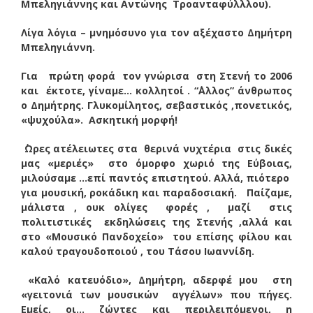
Μπεληγιάννης και Αντώνης Τροανταφύλλλου).
Λίγα λόγια – μνημόσυνο για τον αξέχαστο Δημήτρη
Μπεληγιάννη.
Για πρώτη φορά τον γνώρισα στη Στενή το 2006
και έκτοτε, γίναμε… κολλητοί . “΄Αλλος” άνθρωπος
ο Δημήτρης. Γλυκομίλητος, σεβαστικός ,πονετικός,
«ψυχούλα». Ασκητική μορφή!
΄Ωρες ατέλειωτες στα θερινά νυχτέρια στις δικές
μας «μεριές» στο όμορφο χωριό της Εύβοιας,
μιλούσαμε …επί παντός επιστητού. Αλλά, πιότερο
για μουσική, ροκάδικη και παραδοσιακή. Παίζαμε,
μάλιστα , ουκ ολίγες φορές , μαζί στις
πολιτιστικές εκδηλώσεις της Στενής ,αλλά και
στο «Μουσικό Πανδοχείο» του επίσης φίλου και
καλού τραγουδοποιού , του Τάσου Ιωαννίδη.
«Καλό κατευόδιο», Δημήτρη, αδερφέ μου στη
«γειτονιά των μουσικών αγγέλων» που πήγες.
Εμείς, οι… ζώντες και περιλειπόμενοι, η