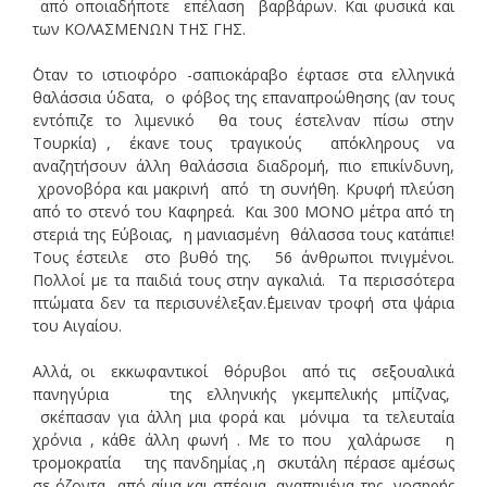
από οποιαδήποτε επέλαση βαρβάρων. Και φυσικά και
των ΚΟΛΑΣΜΕΝΩΝ ΤΗΣ ΓΗΣ.
΄΄Οταν το ιστιοφόρο -σαπιοκάραβο έφτασε στα ελληνικά
θαλάσσια ύδατα, ο φόβος της επαναπροώθησης (αν τους
εντόπιζε το λιμενικό θα τους έστελναν πίσω στην
Τουρκία) , έκανε τους τραγικούς απόκληρους να
αναζητήσουν άλλη θαλάσσια διαδρομή, πιο επικίνδυνη,
χρονοβόρα και μακρινή από τη συνήθη. Κρυφή πλεύση
από το στενό του Καφηρεά. Και 300 ΜΟΝΟ μέτρα από τη
στεριά της Εύβοιας, η μανιασμένη θάλασσα τους κατάπιε!
Τους έστειλε στο βυθό της. 56 άνθρωποι πνιγμένοι.
Πολλοί με τα παιδιά τους στην αγκαλιά. Τα περισσότερα
πτώματα δεν τα περισυνέλεξαν.΄Εμειναν τροφή στα ψάρια
του Αιγαίου.
Αλλά, οι εκκωφαντικοί θόρυβοι από τις σεξουαλικά
πανηγύρια της ελληνικής γκεμπελικής μπίζνας,
σκέπασαν για άλλη μια φορά και μόνιμα τα τελευταία
χρόνια , κάθε άλλη φωνή . Με το που χαλάρωσε η
τρομοκρατία της πανδημίας ,η σκυτάλη πέρασε αμέσως
σε όζοντα από αίμα και σπέρμα, αγαπημένα της νοσηρής