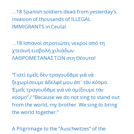
…18 Spanish soldiers dead from yesterday’s
invasion of thousands of ILLEGAL
IMMIGRANTS in Ceuta!
…18 Ισπανοί στρατιώτες νεκροί από τη
χτεσινή εισβολή χιλιάδων
ΛΑΘΡΟΜΕΤΑΝΑΣΤΩΝ στη Θέουτα!
“Γιατί εμεῖς δὲν τραγουδᾶμε γιὰ νὰ
ξεχωρίσουμε ἀδελφέ μου ἀπ᾿ τὸν κόσμο.
Ἐμεῖς τραγουδᾶμε γιὰ νὰ σμίξουμε τὸν
κόσμο”./ “Because we do not sing to stand out
from the world, my brother. We sing to bring
the world together.”
A Pilgrimage to the “Auschwitzes” of the