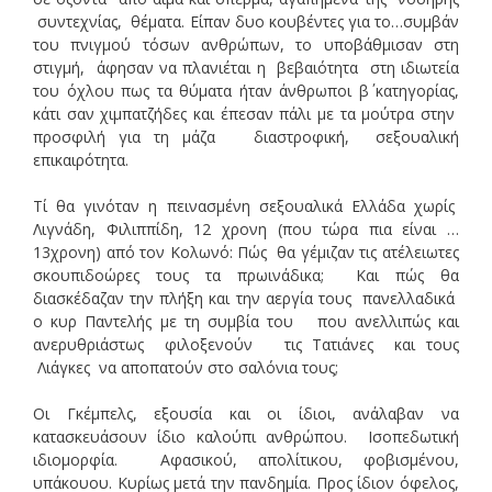
συντεχνίας, θέματα. Είπαν δυο κουβέντες για το…συμβάν
του πνιγμού τόσων ανθρώπων, το υποβάθμισαν στη
στιγμή, άφησαν να πλανιέται η βεβαιότητα στη ιδιωτεία
του όχλου πως τα θύματα ήταν άνθρωποι β΄ κατηγορίας,
κάτι σαν χιμπατζήδες και έπεσαν πάλι με τα μούτρα στην
προσφιλή για τη μάζα διαστροφική, σεξουαλική
επικαιρότητα.
Τί θα γινόταν η πεινασμένη σεξουαλικά Ελλάδα χωρίς
Λιγνάδη, Φιλιππίδη, 12 χρονη (που τώρα πια είναι …
13χρονη) από τον Κολωνό: Πώς θα γέμιζαν τις ατέλειωτες
σκουπιδοώρες τους τα πρωινάδικα; Και πώς θα
διασκέδαζαν την πλήξη και την αεργία τους πανελλαδικά
ο κυρ Παντελής με τη συμβία του που ανελλιπώς και
ανερυθριάστως φιλοξενούν τις Τατιάνες και τους
Λιάγκες να αποπατούν στο σαλόνια τους;
Οι Γκέμπελς, εξουσία και οι ίδιοι, ανάλαβαν να
κατασκευάσουν ίδιο καλούπι ανθρώπου. Ισοπεδωτική
ιδιομορφία. Αφασικού, απολίτικου, φοβισμένου,
υπάκουου. Κυρίως μετά την πανδημία. Προς ίδιον όφελος,