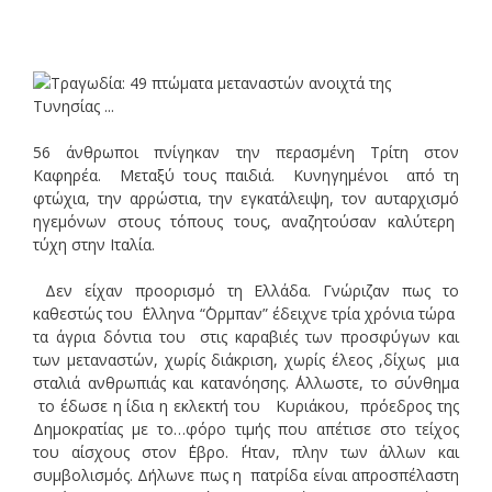
56 άνθρωποι πνίγηκαν την περασμένη Τρίτη στον
Καφηρέα. Μεταξύ τους παιδιά. Κυνηγημένοι από τη
φτώχια, την αρρώστια, την εγκατάλειψη, τον αυταρχισμό
ηγεμόνων στους τόπους τους, αναζητούσαν καλύτερη
τύχη στην Ιταλία.
Δεν είχαν προορισμό τη Ελλάδα. Γνώριζαν πως το
καθεστώς του ΄Ελληνα “΄Ορμπαν” έδειχνε τρία χρόνια τώρα
τα άγρια δόντια του στις καραβιές των προσφύγων και
των μεταναστών, χωρίς διάκριση, χωρίς έλεος ,δίχως μια
σταλιά ανθρωπιάς και κατανόησης. ΄Αλλωστε, το σύνθημα
το έδωσε η ίδια η εκλεκτή του Κυριάκου, πρόεδρος της
Δημοκρατίας με το…φόρο τιμής που απέτισε στο τείχος
του αίσχους στον ΄Εβρο. ΄Ηταν, πλην των άλλων και
συμβολισμός. Δήλωνε πως η πατρίδα είναι απροσπέλαστη