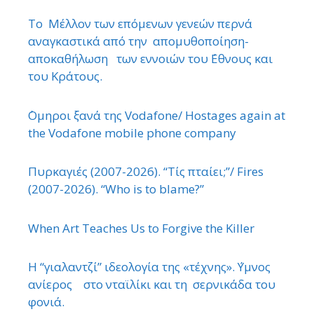
Το Μέλλον των επόμενων γενεών περνά
αναγκαστικά από την απομυθοποίηση-
αποκαθήλωση των εννοιών του ΄Εθνους και
του Κράτους.
΄Ομηροι ξανά της Vodafone/ Hostages again at
the Vodafone mobile phone company
Πυρκαγιές (2007-2026). “Τίς πταίει;”/ Fires
(2007-2026). “Who is to blame?”
When Art Teaches Us to Forgive the Killer
Η “γιαλαντζί” ιδεολογία της «τέχνης». ΄Υμνος
ανίερος στο νταϊλίκι και τη σερνικάδα του
φονιά.