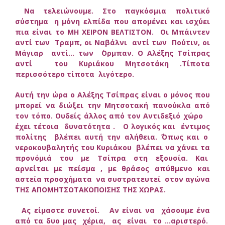
Να τελειώνουμε. Στο παγκόσμια πολιτικό
σύστημα η μόνη ελπίδα που απομένει και ισχύει
πια είναι το ΜΗ ΧΕΙΡΟΝ ΒΕΛΤΙΣΤΟΝ. Οι Μπάιντεν
αντί των Τραμπ, οι Ναβάλνι αντί των Πούτιν, οι
Μάγιαρ αντί… των ΄Ορμπαν. Ο Αλέξης Τσίπρας
αντί του Κυριάκου Μητσοτάκη .Τίποτα
περισσότερο τίποτα λιγότερο.
Αυτή την ώρα ο Αλέξης Τσίπρας είναι ο μόνος που
μπορεί να διώξει την Μητσοτακή πανούκλα από
τον τόπο. Ουδείς άλλος από τον Αντιδεξιό χώρο
έχει τέτοια δυνατότητα . Ο λογικός και έντιμος
πολίτης βλέπει αυτή την αλήθεια. ΄Όπως και ο
νεροκουβαλητής του Κυριάκου βλέπει να χάνει τα
προνόμιά του με Τσίπρα στη εξουσία. Και
αρνείται με πείσμα , με θράσος απύθμενο και
αστεία προσχήματα να συστρατευτεί στον αγώνα
ΤΗΣ ΑΠΟΜΗΤΣΟΤΑΚΟΠΟΙΣΗΣ ΤΗΣ ΧΩΡΑΣ.
Ας είμαστε συνετοί. Αν είναι να χάσουμε ένα
από τα δυο μας χέρια, ας είναι το …αριστερό.