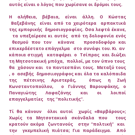
αυτός είναι ο λόγος που χωρίσανε οι δρόμοι τους.
Η αλήθεια, βέβαια, είναι άλλη. Ο Κώστας
Βαξεβάνης είναι από τα χειρότερα αρπακτικά
της εμπορικής δημοσιογραφίας. ΄Οσα λεφτά έκανε,
τα υπεξαίρεσε κι αυτός από τη δολοφονία ενός
θεσμού που τον κάνανε προσοδοφόρο και
επικερδέστατο επάγγελμα στο συνάφι του. Κι αν
κάποια στιγμή καταφέρει ο Τσίπρας και διώξει
τη Μητσοτακική μπόχα, πολλοί, με τον ύπνο τους
θα χάσουν και το παντεσπάνι τους.
Μεταξύ τους
, ο ασεβής δημοσιιογράφος και όλα τα καλόπαιδα
της πέτσινης Αριστεράς, όπως η Ζωή
Κωνσταντοπούλου, ο Γιάννης Βαρουφάκης, ο
Παναγιώτης Λαφαζάνης και οι λοιποί
επαγγελματίες της “πολιτικής”.
Τί θα κάνουν όλοι αυτοί χωρίς «Βαρβάρους»;
Χωρίς τα Μητσοτακικά σκάνδαλα που τους
κρατούν ακόμα ζωντανούς στην “πολτική” και
την γκεμπελική πιάτσα; Για παράδειγμα. Από