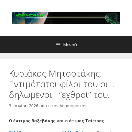
Μετάβαση
σε
περιεχόμενο
Μενού
Κυριάκος Μητσοτάκης.
Εντιμότατοι φίλοι του οι…
δηλωμένοι “εχθροί” του.
3 Ιουνίου 2026
από
nikos Adamopoulos
Ο έντιμος Βαξεβάνης και ο άτιμος Τσίπρας.