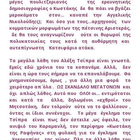
μέγας πουλιτζεριανός της ερευνητικής
δημοσιογραφίας ο Κωστάκης δε θα πάει να βγάζει
μεροκάματο στον… καναπέ την Αγγελικής
Νικολούδη(ς); Και όσο για τους…αρχηγοούς των
κομματικών μορφωμάτων της πέτσινης Αριστεράς,
δε θα τους αναγνωρίζουν ούτε οι θυρωροί της
πολυκατοικίας τους κατά τη αυθόρμητη και
αυτεπίγνωστη Κατσιφάριο ατάκα.
Τα μεγάλα λάθη του Αλέξη Τσίπρα είναι γνωστά.
Εμείς εδώ χρόνια του τα κοπανάμε. Αλλά, δεν
είναι η ώρα τους σήμερα να τα επαναλάβουμε. Θα
μνημονεύσουμε, όμως , για άλλη μια φορά το
χειρότερο απ΄ όλα . ΩΣ ΣΚΑΝΔΑΛΟ ΜΕΓΑΤΟΝΩΝ και
όχι απλώς λάθος. Αυτό που ΟΛΟΙ οι… εντιμότατοι
και κατά τα άλλα, δηλωμένοι «εχθροί» του
Μητσοτάκη, δεν τολμούν ούτε να το ψελλίσουν ,
όντας οι ίδιοι συνένοχοι. Το μέγα έγκλημα του
Τσίπρα είναι πως δεν έστειλε ,ως όφειλε, τον
ανιψιό του Καραμανλή, τον περίφημο «Κωστάκη
της Ραφήνας» στη φυλακή για το έγκλημα της
Χρεοκοπίας της χώρας. ΄Όλα τα άλλα λάθη του