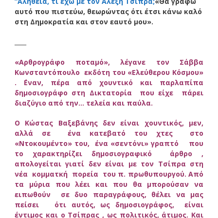
“Αλήθεια, τι έχω με τον Αλέξη Τσίπρα;
«Θα γράφω
αυτό που πιστεύω, θεωρώντας ότι έτσι κάνω καλό
στη Δημοκρατία και στον εαυτό μου».
____
«Αρθρογράφο ποταμό», λέγανε τον Σάββα
Κωνσταντόπουλο εκδότη του «Ελεύθερου Κόσμου»
. ΄Εναν, πέρα από χουντικό και παρλαπίπα
δημοσιογράφο στη Δικτατορία που είχε πάρει
διαζύγιο από την… τελεία και παύλα.
Ο Κώστας Βαξεβάνης δεν είναι χουντικός, μεν,
αλλά σε ένα κατεβατό του χτες στο
«Ντοκουμέντο» του, ένα «σεντόνι» γραπτό που
το χαρακτηρίζει δημοσιογραφικό άρθρο ,
απολογείται γιατί δεν είναι με τον Τσίπρα στη
νέα κομματκή πορεία του π. πρωθυπουργού. Από
τα μύρια που λέει και που θα μπορούσαν να
ειπωθούν σε δυο παραγράφους, θέλει να μας
πείσει ότι αυτός, ως δημοσιογράφος, είναι
έντιμος και ο Τσίπρας , ως πολιτικός, άτιμος. Και