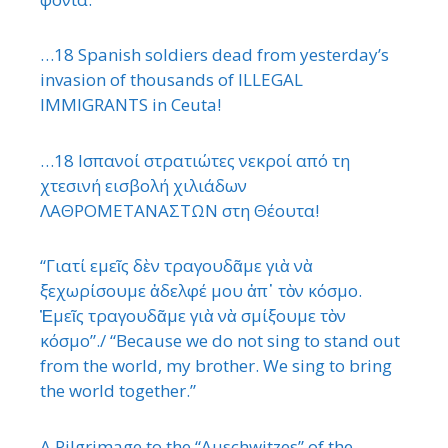
…18 Spanish soldiers dead from yesterday’s
invasion of thousands of ILLEGAL
IMMIGRANTS in Ceuta!
…18 Ισπανοί στρατιώτες νεκροί από τη
χτεσινή εισβολή χιλιάδων
ΛΑΘΡΟΜΕΤΑΝΑΣΤΩΝ στη Θέουτα!
“Γιατί εμεῖς δὲν τραγουδᾶμε γιὰ νὰ
ξεχωρίσουμε ἀδελφέ μου ἀπ᾿ τὸν κόσμο.
Ἐμεῖς τραγουδᾶμε γιὰ νὰ σμίξουμε τὸν
κόσμο”./ “Because we do not sing to stand out
from the world, my brother. We sing to bring
the world together.”
A Pilgrimage to the “Auschwitzes” of the