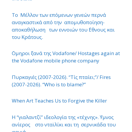
Το Μέλλον των επόμενων γενεών περνά
αναγκαστικά από την απομυθοποίηση-
αποκαθήλωση των εννοιών του ΄Εθνους και
του Κράτους.
΄Ομηροι ξανά της Vodafone/ Hostages again at
the Vodafone mobile phone company
Πυρκαγιές (2007-2026). “Τίς πταίει;”/ Fires
(2007-2026). “Who is to blame?”
When Art Teaches Us to Forgive the Killer
Η “γιαλαντζί” ιδεολογία της «τέχνης». ΄Υμνος
ανίερος στο νταϊλίκι και τη σερνικάδα του
φονιά.