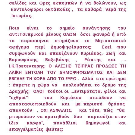
σελίδες και ώρες εκπομπών ή να θολώνουν, ως
κοντυλοφόροι οκτάποδες , τα καθαρά νερά της
Ιστορίας.
Ποιο είναι το σημείο συνάντησης του
αντιΤσιπρικού μένους ΟΛΩΝ όσοι φανερά ή από
τα παρασκήνια στηρίζουν το Μητσοτακικό
αφήγημα περί Δημοψηφίσματος; Εκεί που
συμφωνούν και επαυξάνουν Κυριάκος, Ζωή και
Βαρουφάκης, Βαξεβάνης , Ράπτης και …
Ι.Κ.Πρετεντερης; Ο ΑΛΕΞΗΣ ΤΣΙΠΡΑΣ ΠΡΟΔΩΣΕ ΤΗ
ΛΑΪΚΗ ΕΝΤΟΛΗ ΤΟΥ ΔΗΜΟΨΗΦΙΣΜΑΤΟΣ ΚΑΙ ΔΕΝ
ΕΒΓΑΛΕ ΤΗ ΧΩΡΑ ΑΠΟ ΤΟ ΕΥΡΩ . Αλλά στο ερώτημα
: έπρεπε η χώρα να ακολουθήσει το δρόμο της
Δραχμής; ΟΛΟΙ τούτοι οι …εντιμότατοι φίλοι και
“εχθροί” του Κυριάκου σπεύδουν να
αποστασιοποιηθούν και με περισσό θράσος
απαντούν . ΟΧΙ ΑΣΦΑΛΩΣ. Και τότε, πώς “θα
μπορούσαν να κρατηθούν δυο καρπούζια στον
ίδιο κόρφο”, πανάθλιοι δημαγωγοί και
επαγγελματίες ψεύτες;