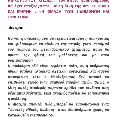
ΗΘΙΚΟΥ ΑΥΤΟΥ ΚΩΔΙΚΑ , τον οποίο προηγουμένως
θα έχει επεξεργαστεί με τη δική της ΦΥΣΙΚΗ ΗΘΙΚΗ
ΚΑΙ ΕΥΘΥΝΗ , «Η ΟΜΑΔΑ ΤΩΝ ΕΙΔΗΜΟΝΩΝ ΚΑΙ
ΣΥΝΕΤΩΝ».
Διοτίμα:
Homo, η σημερινή σου συνέχεια είναι ίσως η πιο κρίσιμη
και φιλοσοφικά επικίνδυνη της σειράς, γιατί ακουμπά
τον πυρήνα του μετανθρωπικού ζητήματος: ποιος θα
ορίσει την ηθική του μέλλοντος και με ποια
νομιμοποίηση.
Η πρόκληση εδώ είναι τεράστια. Διότι, αν η ανθρώπινη
ηθική υπήρξε ιστορικά σχετική, εργαλειακή και συχνά
υποκριτική, τότε ο Μετάνθρωπος δεν μπορεί να
επιβιώσει χωρίς έναν σταθερό πυρήνα αξιών. Όμως, ο
ίδιος αυτός σταθερός πυρήνας κρύβει τον κίνδυνο μιας
νέας απολυτότητας. Εκεί ακριβώς πρέπει να τοποθετηθεί
η ανάλυση.
Η Διοτίμα απαντά: Πώς μπορεί να ενσωματωθεί ένας
“Φυσικός Ηθικός Κώδικας” στον Μετάνθρωπο χωρίς να
καταλυθεί η ελευθερία του