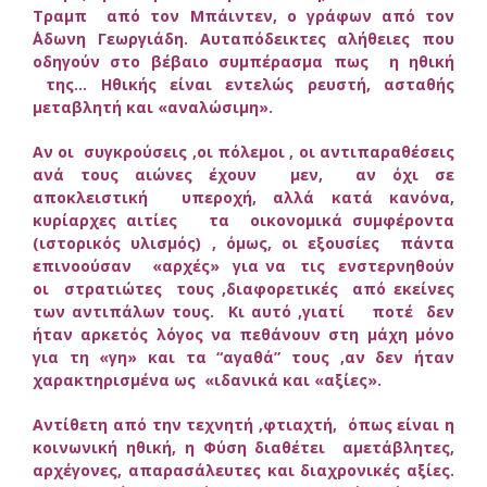
Τραμπ από τον Μπάιντεν, ο γράφων από τον
΄Αδωνη Γεωργιάδη. Αυταπόδεικτες αλήθειες που
οδηγούν στο βέβαιο συμπέρασμα πως η ηθική
της… Ηθικής είναι εντελώς ρευστή, ασταθής
μεταβλητή και «αναλώσιμη».
Αν οι συγκρούσεις ,οι πόλεμοι , οι αντιπαραθέσεις
ανά τους αιώνες έχουν μεν, αν όχι σε
αποκλειστική υπεροχή, αλλά κατά κανόνα,
κυρίαρχες αιτίες τα οικονομικά συμφέροντα
(ιστορικός υλισμός) , όμως, οι εξουσίες πάντα
επινοούσαν «αρχές» για να τις ενστερνηθούν
οι στρατιώτες τους ,διαφορετικές από εκείνες
των αντιπάλων τους. Κι αυτό ,γιατί ποτέ δεν
ήταν αρκετός λόγος να πεθάνουν στη μάχη μόνο
για τη «γη» και τα “αγαθά” τους ,αν δεν ήταν
χαρακτηρισμένα ως «ιδανικά και «αξίες».
Αντίθετη από την τεχνητή ,φτιαχτή, όπως είναι η
κοινωνική ηθική, η Φύση διαθέτει αμετάβλητες,
αρχέγονες, απαρασάλευτες και διαχρονικές αξίες.