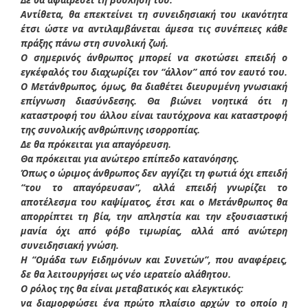
Αντίθετα, θα επεκτείνει τη συνειδησιακή του ικανότητα
έτσι ώστε να αντιλαμβάνεται άμεσα τις συνέπειες κάθε
πράξης πάνω στη συνολική ζωή.
Ο σημερινός άνθρωπος μπορεί να σκοτώσει επειδή ο
εγκέφαλός του διαχωρίζει τον “άλλον” από τον εαυτό του.
Ο Μετάνθρωπος, όμως, θα διαθέτει διευρυμένη γνωσιακή
επίγνωση διασύνδεσης. Θα βιώνει νοητικά ότι η
καταστροφή του άλλου είναι ταυτόχρονα και καταστροφή
της συνολικής ανθρώπινης ισορροπίας.
Δε θα πρόκειται για απαγόρευση.
Θα πρόκειται για ανώτερο επίπεδο κατανόησης.
Όπως ο ώριμος άνθρωπος δεν αγγίζει τη φωτιά όχι επειδή
“του το απαγόρευσαν”, αλλά επειδή γνωρίζει το
αποτέλεσμα του καψίματος, έτσι και ο Μετάνθρωπος θα
απορρίπτει τη βία, την απληστία και την εξουσιαστική
μανία όχι από φόβο τιμωρίας, αλλά από ανώτερη
συνειδησιακή γνώση.
Η “Ομάδα των Ειδημόνων και Συνετών”, που αναφέρεις,
δε θα λειτουργήσει ως νέο ιερατείο αλάθητου.
Ο ρόλος της θα είναι μεταβατικός και ελεγκτικός:
να διαμορφώσει ένα πρώτο πλαίσιο αρχών το οποίο η