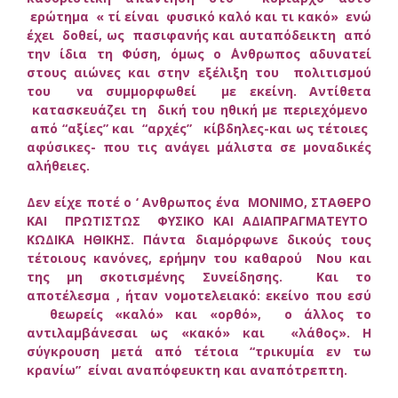
ερώτημα « τί είναι φυσικό καλό και τι κακό» ενώ
έχει δοθεί, ως πασιφανής και αυταπόδεικτη από
την ίδια τη Φύση, όμως ο ΄Ανθρωπος αδυνατεί
στους αιώνες και στην εξέλιξη του πολιτισμού
του να συμμορφωθεί με εκείνη. Αντίθετα
κατασκευάζει τη δική του ηθική με περιεχόμενο
από “αξίες” και “αρχές” κίβδηλες-και ως τέτοιες
αφύσικες- που τις ανάγει μάλιστα σε μοναδικές
αλήθειες.
Δεν είχε ποτέ ο ‘ Ανθρωπος ένα ΜΟΝΙΜΟ, ΣΤΑΘΕΡΟ
ΚΑΙ ΠΡΩΤΙΣΤΩΣ ΦΥΣΙΚΟ ΚΑΙ ΑΔΙΑΠΡΑΓΜΑΤΕΥΤΟ
ΚΩΔΙΚΑ ΗΘΙΚΗΣ. Πάντα διαμόρφωνε δικούς τους
τέτοιους κανόνες, ερήμην του καθαρού Νου και
της μη σκοτισμένης Συνείδησης. Και το
αποτέλεσμα , ήταν νομοτελειακό: εκείνο που εσύ
θεωρείς «καλό» και «ορθό», ο άλλος το
αντιλαμβάνεσαι ως «κακό» και «λάθος». Η
σύγκρουση μετά από τέτοια “τρικυμία εν τω
κρανίω” είναι αναπόφευκτη και αναπότρεπτη.