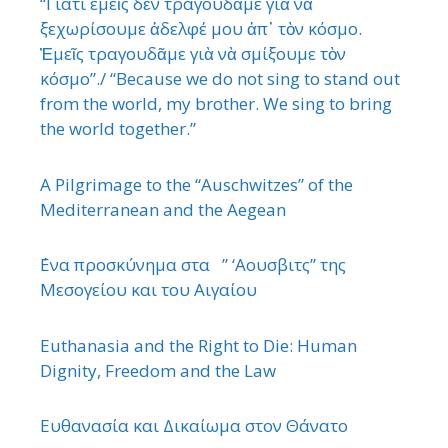
“Γιατί εμεῖς δὲν τραγουδᾶμε γιὰ νὰ
ξεχωρίσουμε ἀδελφέ μου ἀπ᾿ τὸν κόσμο.
Ἐμεῖς τραγουδᾶμε γιὰ νὰ σμίξουμε τὸν
κόσμο”./ “Because we do not sing to stand out
from the world, my brother. We sing to bring
the world together.”
A Pilgrimage to the “Auschwitzes” of the
Mediterranean and the Aegean
΄Ενα προσκύνημα στα ” ‘Αουσβιτς” της
Μεσογείου και του Αιγαίου
Euthanasia and the Right to Die: Human
Dignity, Freedom and the Law
Ευθανασία και Δικαίωμα στον Θάνατο