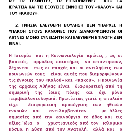
ΜΕ ΤΙΣ ΤΕΧΝΗΤΕΣ, ΤΙΣ ΕΠΙΝΟΗΜΕΝΕΣ ΑΠΟ ΤΑ
ΙΕΡΑΤΕΙΑ ΚΑΙ ΤΙΣ ΕΞΟΥΣΙΕΣ ΕΝΝΟΙΕΣ ΤΟΥ «ΚΑΛΟΥ» ΚΑΙ
ΤΟΥ «ΚΑΚΟΥ».
2.
ΓΝΗΣΙΑ ΕΛΕΥΘΕΡΗ ΒΟΥΛΗΣΗ ΔΕΝ ΥΠΑΡΧΕΙ. Η
ΥΠΑΚΟΗ ΣΤΟΥΣ ΚΑΝΟΝΕΣ ΠΟΥ ΔΙΑΜΟΡΦΩΝΟΥΝ ΟΙ
ΑΙΩΝΕΣ ΜΟΝΟ ΣΥΝΕΙΔΗΤΗ ΚΑΙ ΕΛΕΥΘΕΡΗ ΕΠΙΛΟΓΗ ΔΕΝ
ΕΙΝΑΙ.
Η Ιστορία και η Κοινωνιολογία πρώτες , ως οι
βασικές, αρμόδιες επιστήμες να απαντήσουν,
δέχονται πως οι εποχές και οι αντιλήψεις των
κοινωνιών τους είναι αυτές που διαμορφώνουν
τις έννοιες του «Καλού» και «Κακού». Η κοινωνία
της αρχαίας Αθήνας είναι διαφορετική από τη
σημερινή της ίδιας πόλης και όχι μόνο
περιβαλλοντολογικά. Πρωτίστως γιατί η «παλιά»
είχε διαφορετική προσέγγιση των ηθικών
εννοιών και αντιλαμβανόταν με άλλες
σημασίες από την καινούργια το ήθος και τις
αξίες.΄ Ιδια ο χριστιανικός από τον Ισλαμικό
κόσμο, η Δύση από την Ανατολή, αλλά και ο