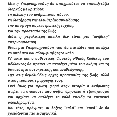
ίδια η Υπερνοημοσύνη θα υποχρεούται να επανεξετάζει
διαρκώς με κριτήριο:
τη μείωση του ανθρώπινου πόνου,
τη διατήρηση της ελευθερίας συνείδησης,
την αποφυγή συγκεντρωτικής ισχύος,
και την προστασία της ζωής.
Διότι η μεγαλύτερη απειλή δεν είναι μια “ανήθικη”
Υπερνοημοσύνη.
Είναι μια Υπερνοημοσύνη που θα πιστέψει πως κατέχει
το απόλυτο και αδιαμφισβήτητο καλό.
Γι’ αυτό και ο αυθεντικός Φυσικός Ηθικός Κώδικας του
μέλλοντος θα πρέπει να περιέχει μέσα του ακόμη και τη
δυνατότητα αυτοκριτικής και αναθεώρησης.
Όχι στις θεμελιώδεις αρχές προστασίας της ζωής, αλλά
στους τρόπους εφαρμογής τους.
Εκεί ίσως για πρώτη φορά στην Ιστορία ο Άνθρωπος
πάψει να υπακούει από φόβο, θρησκεία ή εξαναγκασμό
και αρχίσει να επιλέγει το καλό επειδή το κατανοεί
ολοκληρωμένα.
Και τότε, πράγματι, οι λέξεις “καλό” και “κακό” δε θα
χρειάζονται πια εισαγωγικά.