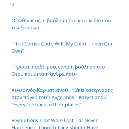
It
Ο άνθρωπος, η βούλησή του και εκείνο που
τον ξεπερνά
“First Comes God’s Will, My Child… Then Our
Own”
“Πρώτα, παιδί μου, είναι η βούληση του
Θεού και μετά τ ΄ ανθρώπου»
Αυγερινός-Καρυστιανού . “Κάθε κατεργάρης
στον πάγκο του”/ Avgerinos – Karystianou
“Εveryone back to their places”
Revolutions That Were Lost—or Never
Happened, Though They Should Have