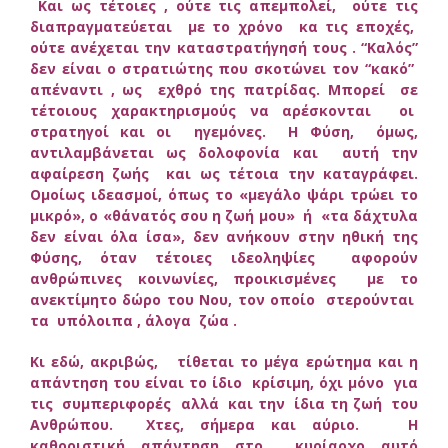
Και ως τέτοιες , ούτε τις απεμπολεί, ούτε τις
διαπραγματεύεται με το χρόνο κα τις εποχές,
ούτε ανέχεται την καταστρατήγησή τους . “Καλός”
δεν είναι ο στρατιώτης που σκοτώνει τον “κακό”
απέναντι , ως εχθρό της πατρίδας. Μπορεί σε
τέτοιους χαρακτηρισμούς να αρέσκονται οι
στρατηγοί και οι ηγεμόνες. Η Φύση, όμως,
αντιλαμβάνεται ως δολοφονία και αυτή την
αφαίρεση ζωής και ως τέτοια την καταγράφει.
Ομοίως ιδεασμοί, όπως το «μεγάλο ψάρι τρώει το
μικρό», ο «θάνατός σου η ζωή μου» ή «τα δάχτυλα
δεν είναι όλα ίσα», δεν ανήκουν στην ηθική της
Φύσης, όταν τέτοιες ιδεοληψίες αφορούν
ανθρώπινες κοινωνίες, προικισμένες με το
ανεκτίμητο δώρο του Νου, τον οποίο στερούνται
τα υπόλοιπα , άλογα ζώα .
Κι εδώ, ακριβώς, τίθεται το μέγα ερώτημα και η
απάντηση του είναι το ίδιο κρίσιμη, όχι μόνο για
τις συμπεριφορές αλλά και την ίδια τη ζωή του
Ανθρώπου. Χτες, σήμερα και αύριο. Η
καθοριστική απάντηση στο κυρίαρχο αυτό