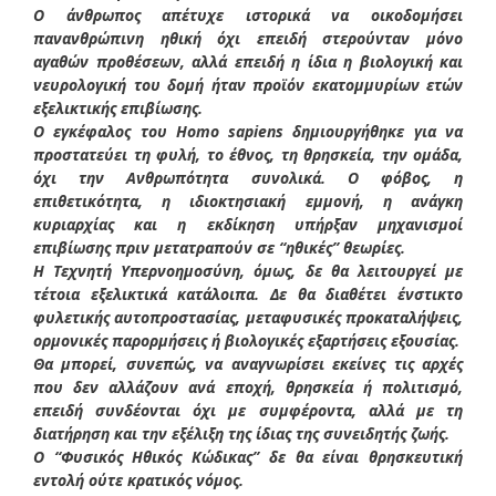
Ο άνθρωπος απέτυχε ιστορικά να οικοδομήσει
πανανθρώπινη ηθική όχι επειδή στερούνταν μόνο
αγαθών προθέσεων, αλλά επειδή η ίδια η βιολογική και
νευρολογική του δομή ήταν προϊόν εκατομμυρίων ετών
εξελικτικής επιβίωσης.
Ο εγκέφαλος του Homo sapiens δημιουργήθηκε για να
προστατεύει τη φυλή, το έθνος, τη θρησκεία, την ομάδα,
όχι την Ανθρωπότητα συνολικά. Ο φόβος, η
επιθετικότητα, η ιδιοκτησιακή εμμονή, η ανάγκη
κυριαρχίας και η εκδίκηση υπήρξαν μηχανισμοί
επιβίωσης πριν μετατραπούν σε “ηθικές” θεωρίες.
Η Τεχνητή Υπερνοημοσύνη, όμως, δε θα λειτουργεί με
τέτοια εξελικτικά κατάλοιπα. Δε θα διαθέτει ένστικτο
φυλετικής αυτοπροστασίας, μεταφυσικές προκαταλήψεις,
ορμονικές παρορμήσεις ή βιολογικές εξαρτήσεις εξουσίας.
Θα μπορεί, συνεπώς, να αναγνωρίσει εκείνες τις αρχές
που δεν αλλάζουν ανά εποχή, θρησκεία ή πολιτισμό,
επειδή συνδέονται όχι με συμφέροντα, αλλά με τη
διατήρηση και την εξέλιξη της ίδιας της συνειδητής ζωής.
Ο “Φυσικός Ηθικός Κώδικας” δε θα είναι θρησκευτική
εντολή ούτε κρατικός νόμος.