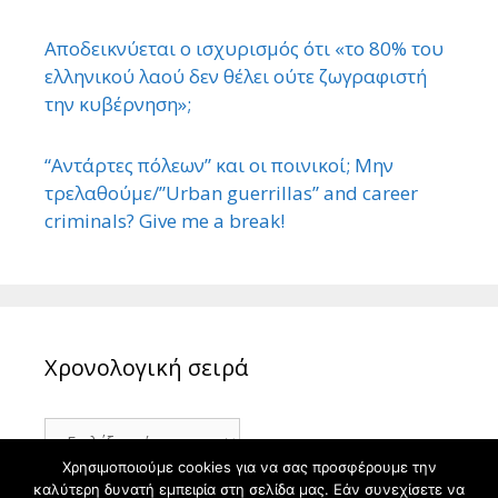
Αποδεικνύεται ο ισχυρισμός ότι «το 80% του
ελληνικού λαού δεν θέλει ούτε ζωγραφιστή
την κυβέρνηση»;
“Αντάρτες πόλεων” και οι ποινικοί; Μην
τρελαθούμε/”Urban guerrillas” and career
criminals? Give me a break!
Χρονολογική σειρά
Χρονολογική
σειρά
Χρησιμοποιούμε cookies για να σας προσφέρουμε την
καλύτερη δυνατή εμπειρία στη σελίδα μας. Εάν συνεχίσετε να