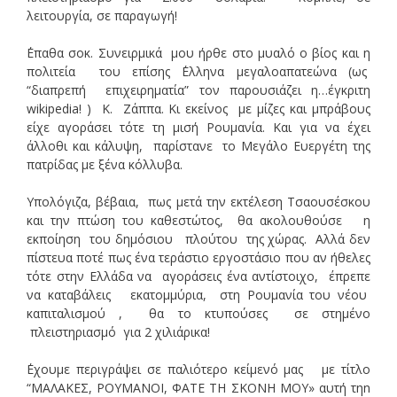
λειτουργία, σε παραγωγή!
΄Επαθα σοκ. Συνειρμικά μου ήρθε στο μυαλό ο βίος και η
πολιτεία του επίσης ΄Ελληνα μεγαλοαπατεώνα (ως
“διαπρεπή επιχειρηματία” τον παρουσιάζει η…έγκριτη
wikipedia! ) Κ. Ζάππα. Κι εκείνος με μίζες και μπράβους
είχε αγοράσει τότε τη μισή Ρουμανία. Και για να έχει
άλλοθι και κάλυψη, παρίστανε το Μεγάλο Ευεργέτη της
πατρίδας με ξένα κόλλυβα.
Υπολόγιζα, βέβαια, πως μετά την εκτέλεση Τσαουσέσκου
και την πτώση του καθεστώτος, θα ακολουθούσε η
εκποίηση του δημόσιου πλούτου της χώρας. Αλλά δεν
πίστευα ποτέ πως ένα τεράστιο εργοστάσιο που αν ήθελες
τότε στην Ελλάδα να αγοράσεις ένα αντίστοιχο, έπρεπε
να καταβάλεις εκατομμύρια, στη Ρουμανία του νέου
καπιταλισμού , θα το κτυπούσες σε στημένο
πλειστηριασμό για 2 χιλιάρικα!
΄Εχουμε περιγράψει σε παλιότερο κείμενό μας με τίτλο
“ΜΑΛΑΚΕΣ, ΡΟΥΜΑΝΟΙ, ΦΑΤΕ ΤΗ ΣΚΟΝΗ ΜΟΥ» αυτή τηn