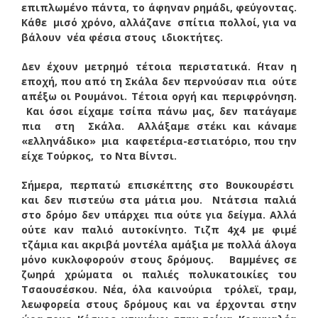
επιπλωμένο πάντα, το άφηναν ρημάδι, φεύγοντας.
Κάθε μισό χρόνο, αλλάζανε σπίτια πολλοί, για να
βάλουν νέα φέσια στους ιδιοκτήτες.
Δεν έχουν μετρημό τέτοια περιστατικά. ΄Ηταν η
εποχή, που από τη Σκάλα δεν περνούσαν πια ούτε
απ΄έξω οι Ρουμάνοι. Τέτοια οργή και περιφρόνηση.
Και όσοι είχαμε τσίπα πάνω μας, δεν πατάγαμε
πια στη Σκάλα. Αλλάξαμε στέκι και κάναμε
«ελληνάδικο» μια καφετέρια-εστιατόριο, που την
είχε Τούρκος, το Ντα Βίντσι.
Σήμερα, περπατώ επισκέπτης στο Βουκουρέστι
και δεν πιστεύω στα μάτια μου. Ντάτσια παλιά
στο δρόμο δεν υπάρχει πια ούτε για δείγμα. Αλλά
ούτε καν παλιό αυτοκίνητο. Τιζπ 4χ4 με φιμέ
τζάμια και ακριβά μοντέλα αμάξια με πολλά άλογα
μόνο κυκλοφορούν στους δρόμους. Βαμμένες σε
ζωηρά χρώματα οι παλιές πολυκατοικίες του
Τσαουσέσκου. Νέα, όλα καινούρια τρόλεϊ, τραμ,
λεωφορεία στους δρόμους και να έρχονται στην