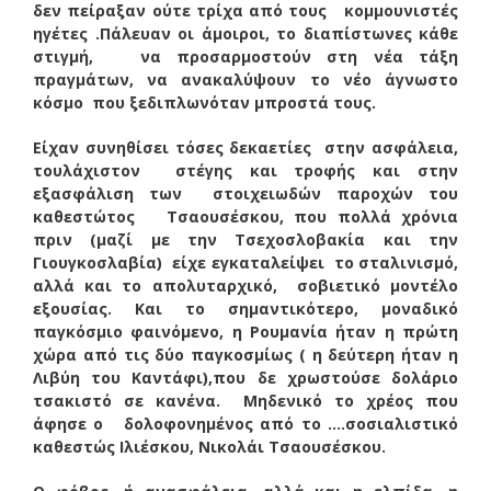
δεν πείραξαν ούτε τρίχα από τους κομμουνιστές
ηγέτες .Πάλευαν οι άμοιροι, το διαπίστωνες κάθε
στιγμή, να προσαρμοστούν στη νέα τάξη
πραγμάτων, να ανακαλύψουν το νέο άγνωστο
κόσμο που ξεδιπλωνόταν μπροστά τους.
Είχαν συνηθίσει τόσες δεκαετίες στην ασφάλεια,
τουλάχιστον στέγης και τροφής και στην
εξασφάλιση των στοιχειωδών παροχών του
καθεστώτος Τσαουσέσκου, που πολλά χρόνια
πριν (μαζί με την Τσεχοσλοβακία και την
Γιουγκοσλαβία) είχε εγκαταλείψει το σταλινισμό,
αλλά και το απολυταρχικό, σοβιετικό μοντέλο
εξουσίας. Και το σημαντικότερο, μοναδικό
παγκόσμιο φαινόμενο, η Ρουμανία ήταν η πρώτη
χώρα από τις δύο παγκοσμίως ( η δεύτερη ήταν η
Λιβύη του Καντάφι),που δε χρωστούσε δολάριο
τσακιστό σε κανένα. Μηδενικό το χρέος που
άφησε ο δολοφονημένος από το ….σοσιαλιστικό
καθεστώς Ιλιέσκου, Νικολάι Τσαουσέσκου.