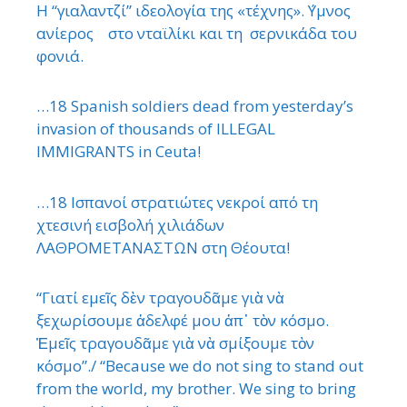
Η “γιαλαντζί” ιδεολογία της «τέχνης». ΄Υμνος
ανίερος στο νταϊλίκι και τη σερνικάδα του
φονιά.
…18 Spanish soldiers dead from yesterday’s
invasion of thousands of ILLEGAL
IMMIGRANTS in Ceuta!
…18 Ισπανοί στρατιώτες νεκροί από τη
χτεσινή εισβολή χιλιάδων
ΛΑΘΡΟΜΕΤΑΝΑΣΤΩΝ στη Θέουτα!
“Γιατί εμεῖς δὲν τραγουδᾶμε γιὰ νὰ
ξεχωρίσουμε ἀδελφέ μου ἀπ᾿ τὸν κόσμο.
Ἐμεῖς τραγουδᾶμε γιὰ νὰ σμίξουμε τὸν
κόσμο”./ “Because we do not sing to stand out
from the world, my brother. We sing to bring