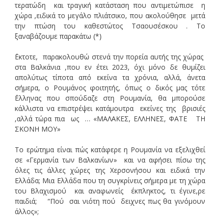
τερατώδη και τραγική κατάσταση που αντιμετώπισε η
χώρα ,ειδικά το μεγάλο πλιάτσικο, που ακολούθησε μετά
την πτώση του καθεστώτος Τσαουσέσκου . Το
ξαναβάζουμε παρακάτω (*)
΄Εκτοτε, παρακολουθώ στενά την πορεία αυτής της χώρας
στα Βαλκάνια ,που εν έτει 2023, όχι μόνο δε θυμίζει
απολύτως τίποτα από εκείνα τα χρόνια, αλλά, άνετα
σήμερα, ο Ρουμάνος φοιτητής, όπως ο δικός μας τότε
΄Ελληνας που σπούδαζε στη Ρουμανία, θα μπορούσε
κάλλιστα να επιστρέψει κατάμουτρα εκείνες της βρισιές
,αλλά τώρα πια ως … «ΜΑΛΑΚΕΣ, ΕΛΛΗΝΕΣ, ΦΑΤΕ ΤΗ
ΣΚΟΝΗ ΜΟΥ»
Το ερώτημα είναι πώς κατάφερε η Ρουμανία να εξελιχθεί
σε «Γερμανία των Βαλκανίων» και να αφήσει πίσω της
όλες τις άλλες χώρες της Χερσονήσου και ειδικά την
Ελλάδα; Μια Ελλάδα που τη συγκρίνεις σήμερα με τη χώρα
του Βλαχισμού και αναφωνείς έκπληκτος, τι έγινε,ρε
παιδιά; “Πού σαι νιότη πού δειχνες πως θα γινόμουν
άλλος»;