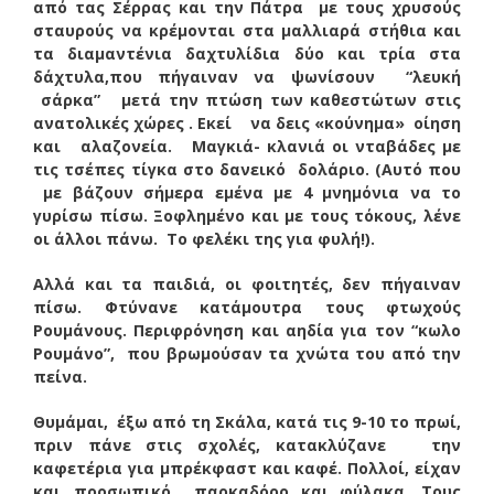
από τας Σέρρας και την Πάτρα με τους χρυσούς
σταυρούς να κρέμονται στα μαλλιαρά στήθια και
τα διαμαντένια δαχτυλίδια δύο και τρία στα
δάχτυλα,που πήγαιναν να ψωνίσουν “λευκή
σάρκα” μετά την πτώση των καθεστώτων στις
ανατολικές χώρες . Εκεί να δεις «κούνημα» οίηση
και αλαζονεία. Μαγκιά- κλανιά οι νταβάδες με
τις τσέπες τίγκα στο δανεικό δολάριο. (Αυτό που
με βάζουν σήμερα εμένα με 4 μνημόνια να το
γυρίσω πίσω. Ξοφλημένο και με τους τόκους, λένε
οι άλλοι πάνω. Το φελέκι της για φυλή!).
Αλλά και τα παιδιά, οι φοιτητές, δεν πήγαιναν
πίσω. Φτύνανε κατάμουτρα τους φτωχούς
Ρουμάνους. Περιφρόνηση και αηδία για τον “κωλο
Ρουμάνο”, που βρωμούσαν τα χνώτα του από την
πείνα.
Θυμάμαι, έξω από τη Σκάλα, κατά τις 9-10 το πρωί,
πριν πάνε στις σχολές, κατακλύζανε την
καφετέρια για μπρέκφαστ και καφέ. Πολλοί, είχαν
και…προσωπικό παρκαδόρο και φύλακα. Τους