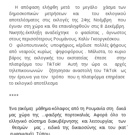
Η απόφαση ελήφθη μετά το μεγάλο χάσμα των
δημοσκοπικών μετρήσεων και του εκλογικού
αποτελέσματος στις εκλογές της 24ης Νοέμβρη που
έγιναν στη χώρα και θα επαναληφθούν στις 8 Δεκέμβρη.
Νικητής-έκπληξη αναδείχτηκε ο φασίστας , άγνωστος
στους περισσότερους Ρουμάνους, Καλίν Γκεοργκέσκου.
Ο φιλοπουτινικός υποφήφιος, κέρδισε πολλές ψήφους
από νεαρούς κυρίως ψηφοφόρους . Μάλιστα, το κυριο
βάρος της εκλογικής του εκστατείας έπεσε στην
πλατφόρμα του TikTok! Αυτή την ώρα οι αρχές
τηλεπικοινωνιών ζήτησησαν αναστολή του TikTok ως
την έρευνα για τον τρόπο που η πλατφόρμα επηρέασε
το εκλογικό αποτέλεσμα
****
Ένα (ακόμα) μάθημα-κόλαφος από τη Ρουμανία στη δικιά
μας χώρα της …φαιδρής πορτοκαλιάς. Αφορά όλο το
ελληνικό σύστημα διακυβέρνησης και λειτουργίας των
θεσμών μας , ειδικά της δικαιοσύνης και του (κατ΄
ευφημισμό) Τύπου.