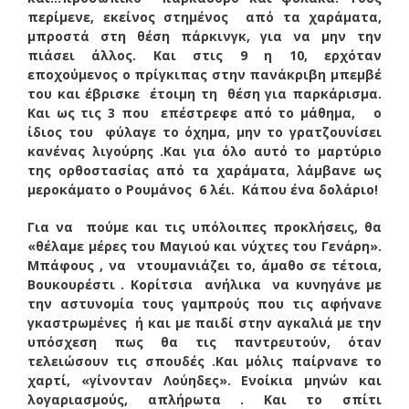
περίμενε, εκείνος στημένος από τα χαράματα,
μπροστά στη θέση πάρκινγκ, για να μην την
πιάσει άλλος. Και στις 9 η 10, ερχόταν
εποχούμενος ο πρίγκιπας στην πανάκριβη μπεμβέ
του και έβρισκε έτοιμη τη θέση για παρκάρισμα.
Και ως τις 3 που επέστρεφε από το μάθημα, ο
ίδιος του φύλαγε το όχημα, μην το γρατζουνίσει
κανένας λιγούρης .Και για όλο αυτό το μαρτύριο
της ορθοστασίας από τα χαράματα, λάμβανε ως
μεροκάματο ο Ρουμάνος 6 λέι. Κάπου ένα δολάριο!
Για να πούμε και τις υπόλοιπες προκλήσεις, θα
«θέλαμε μέρες του Μαγιού και νύχτες του Γενάρη».
Μπάφους , να ντουμανιάζει το, άμαθο σε τέτοια,
Βουκουρέστι . Κορίτσια ανήλικα να κυνηγάνε με
την αστυνομία τους γαμπρούς που τις αφήνανε
γκαστρωμένες ή και με παιδί στην αγκαλιά με την
υπόσχεση πως θα τις παντρευτούν, όταν
τελειώσουν τις σπουδές .Και μόλις παίρνανε το
χαρτί, «γίνονταν Λούηδες». Ενοίκια μηνών και
λογαριασμούς, απλήρωτα . Και το σπίτι