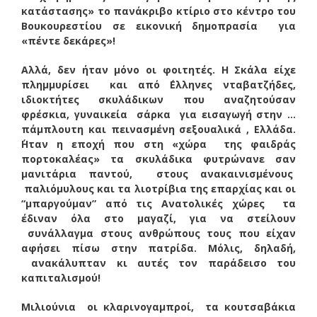
κατάστασης» το πανάκριβο κτίριο στο κέντρο του
Βουκουρεστίου σε εικονική δημοπρασία για
«πέντε δεκάρες»!
Αλλά, δεν ήταν μόνο οι φοιτητές. Η Σκάλα είχε
πλημμυρίσει και από ΄Ελληνες νταβατζήδες,
ιδιοκτήτες σκυλάδικων που αναζητούσαν
φρέσκια, γυναικεία σάρκα για εισαγωγή στην …
πάμπλουτη και πεινασμένη σεξουαλικά , Ελλάδα.
΄Ηταν η εποχή που στη «χώρα της φαιδράς
πορτοκαλέας» τα σκυλάδικα φυτρώνανε σαν
μανιτάρια παντού, στους ανακαινισμένους
παλιόμυλους και τα λιοτρίβια της επαρχίας και οι
“μπαργούμαν” από τις Ανατολικές χώρες τα
έδιναν όλα στο μαγαζί, για να στείλουν
συνάλλαγμα στους ανθρώπους τους που είχαν
αφήσει πίσω στην πατρίδα. Μόλις, δηλαδή,
ανακάλυπταν κι αυτές τον παράδεισο του
καπιταλισμού!
Μιλιούνια οι κλαρινογαμπροί, τα κουτσαβάκια