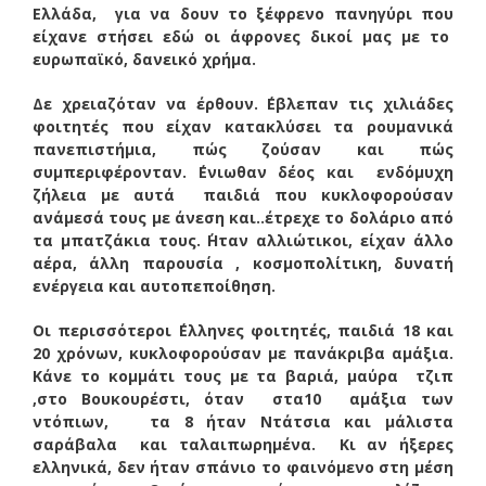
Ελλάδα, για να δουν το ξέφρενο πανηγύρι που
είχανε στήσει εδώ οι άφρονες δικοί μας με το
ευρωπαϊκό, δανεικό χρήμα.
Δε χρειαζόταν να έρθουν. ΄Εβλεπαν τις χιλιάδες
φοιτητές που είχαν κατακλύσει τα ρουμανικά
πανεπιστήμια, πώς ζούσαν και πώς
συμπεριφέρονταν. ΄Ενιωθαν δέος και ενδόμυχη
ζήλεια με αυτά παιδιά που κυκλοφορούσαν
ανάμεσά τους με άνεση και..έτρεχε το δολάριο από
τα μπατζάκια τους. ΄Ηταν αλλιώτικοι, είχαν άλλο
αέρα, άλλη παρουσία , κοσμοπολίτικη, δυνατή
ενέργεια και αυτοπεποίθηση.
Οι περισσότεροι ΄Ελληνες φοιτητές, παιδιά 18 και
20 χρόνων, κυκλοφορούσαν με πανάκριβα αμάξια.
Κάνε το κομμάτι τους με τα βαριά, μαύρα τζιπ
,στο Βουκουρέστι, όταν στα10 αμάξια των
ντόπιων, τα 8 ήταν Ντάτσια και μάλιστα
σαράβαλα και ταλαιπωρημένα. Κι αν ήξερες
ελληνικά, δεν ήταν σπάνιο το φαινόμενο στη μέση