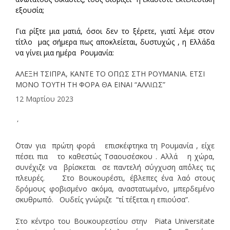
εξουσία;
Για ρίξτε μια ματιά, όσοι δεν το ξέρετε, γιατί λέμε στον
τίτλο μας σήμερα πως αποκλείεται, δυστυχώς , η Ελλάδα
να γίνει μια ημέρα Ρουμανία:
ΑΛΕΞΗ ΤΣΙΠΡΑ, ΚΑΝΤΕ ΤΟ ΟΠΩΣ ΣΤΗ ΡΟΥΜΑΝΙΑ. ΕΤΣΙ
ΜΟΝΟ ΤΟΥΤΗ ΤΗ ΦΟΡΑ ΘΑ ΕΙΝΑΙ “ΑΛΛΙΩΣ”
12 Μαρτίου 2023
΄Οταν για πρώτη φορά επισκέφτηκα τη Ρουμανία , είχε
πέσει πια το καθεστώς Τσαουσέσκου . Αλλά η χώρα,
συνέχιζε να βρίσκεται σε παντελή σύγχυση απ΄όλες τις
πλευρές. Στο Βουκουρέστι, έβλεπες ένα λαό στους
δρόμους φοβισμένο ακόμα, αναστατωμένο, μπερδεμένο
σκυθρωπό. Ουδείς γνώριζε “τί τέξεται η επιούσα”.
Στο κέντρο του Βουκουρεστίου στην Piata Universitate