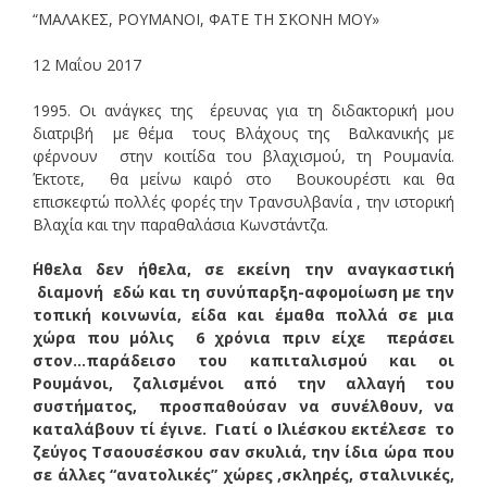
“ΜΑΛΑΚΕΣ, ΡΟΥΜΑΝΟΙ, ΦΑΤΕ ΤΗ ΣΚΟΝΗ ΜΟΥ»
12 Μαΐου 2017
1995. Οι ανάγκες της έρευνας για τη διδακτορική μου
διατριβή με θέμα τους Βλάχους της Βαλκανικής με
φέρνουν στην κοιτίδα του βλαχισμού, τη Ρουμανία.
Έκτοτε, θα μείνω καιρό στο Βουκουρέστι και θα
επισκεφτώ πολλές φορές την Τρανσυλβανία , την ιστορική
Βλαχία και την παραθαλάσια Κωνστάντζα.
΄Ηθελα δεν ήθελα, σε εκείνη την αναγκαστική
διαμονή εδώ και τη συνύπαρξη-αφομοίωση με την
τοπική κοινωνία, είδα και έμαθα πολλά σε μια
χώρα που μόλις 6 χρόνια πριν είχε περάσει
στον…παράδεισο του καπιταλισμού και οι
Ρουμάνοι, ζαλισμένοι από την αλλαγή του
συστήματος, προσπαθούσαν να συνέλθουν, να
καταλάβουν τί έγινε. Γιατί ο Ιλιέσκου εκτέλεσε το
ζεύγος Τσαουσέσκου σαν σκυλιά, την ίδια ώρα που
σε άλλες “ανατολικές” χώρες ,σκληρές, σταλινικές,