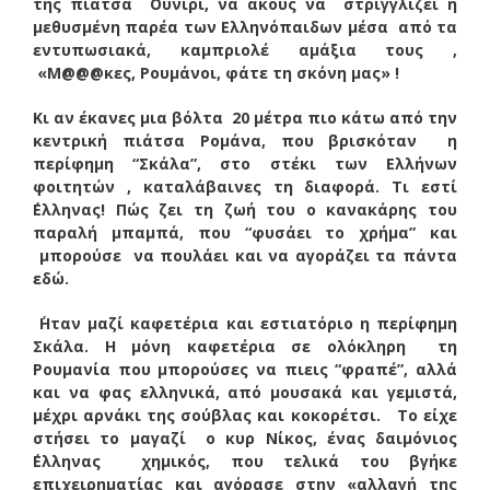
της πιάτσα Ουνίρι, να ακούς να στριγγλίζει η
μεθυσμένη παρέα των Ελληνόπαιδων μέσα από τα
εντυπωσιακά, καμπριολέ αμάξια τους ,
«Μ@@@κες, Ρουμάνοι, φάτε τη σκόνη μας» !
Κι αν έκανες μια βόλτα 20 μέτρα πιο κάτω από την
κεντρική πιάτσα Ρομάνα, που βρισκόταν η
περίφημη “Σκάλα”, στο στέκι των Ελλήνων
φοιτητών , καταλάβαινες τη διαφορά. Τι εστί
΄Ελληνας! Πώς ζει τη ζωή του ο κανακάρης του
παραλή μπαμπά, που “φυσάει το χρήμα” και
μπορούσε να πουλάει και να αγοράζει τα πάντα
εδώ.
΄Ηταν μαζί καφετέρια και εστιατόριο η περίφημη
Σκάλα. Η μόνη καφετέρια σε ολόκληρη τη
Ρουμανία που μπορούσες να πιεις “φραπέ”, αλλά
και να φας ελληνικά, από μουσακά και γεμιστά,
μέχρι αρνάκι της σούβλας και κοκορέτσι. Το είχε
στήσει το μαγαζί ο κυρ Νίκος, ένας δαιμόνιος
΄Ελληνας χημικός, που τελικά του βγήκε
επιχειρηματίας και αγόρασε στην «αλλαγή της