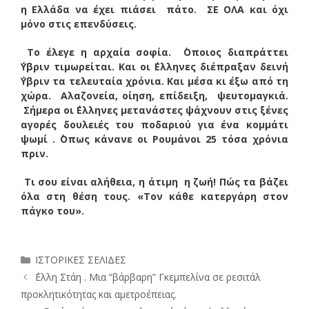
η Ελλάδα να έχει πιάσει πάτο. ΣΕ ΟΛΑ και όχι
μόνο στις επενδύσεις.
Το έλεγε η αρχαία σοφία. ΄Οποιος διαπράττει
΄Υβριν τιμωρείται. Και οι ΄Ελληνες διέπραξαν δεινή
΄Υβριν τα τελευταία χρόνια. Και μέσα κι έξω από τη
χώρα. Αλαζονεία, οίηση, επίδειξη, ψευτομαγκιά.
Σήμερα οι ΄Ελληνες μετανάστες ψάχνουν στις ξένες
αγορές δουλειές του ποδαριού για ένα κομμάτι
ψωμί . ΄Οπως κάνανε οι Ρουμάνοι 25 τόσα χρόνια
πριν.
Τι σου είναι αλήθεια, η άτιμη η ζωή! Πώς τα βάζει
όλα στη θέση τους. «Τον κάθε κατεργάρη στον
πάγκο του».
Κατηγορίες
ΙΣΤΟΡΙΚΕΣ ΣΕΛΙΔΕΣ
΄Ελλη Στάη . Μια “βάρβαρη” Γκεμπελίνα σε ρεσιτάλ
προκλητικότητας και αμετροέπειας.