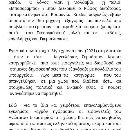
ρεκόρ. Ο λόγος, γιατί η Μολδαβία (η παλιά
«Μπασαράμπια» ) ,που διεκδικεί ο Ρώσος δικτάτορας,
ιστορικά ανήκει στη Ρουμανία. Κι εδώ, ασφαλώς , έβαλε
μπροστά την ίδια μηχανή εξαγοράς με πακτωλό από
ρούβλια που έρευσαν σε ακροδεξιά κόμματα (με πρώτο
αυτό του Γκεοργκέσκου) ,αλλά και σε εκδότες,
καναλάρχες και Γκεμπελίσκους.
΄Εγινε κάτι αντίστοιχο λίγα χρόνια πριν (2021) στη Αυστρία
, όταν ο τότε Καγκελάριος Σεμπάστιαν Κουρτς
κατηγορήθηκε από τους εισαγγελείς για διαφθορά και
στημένες δημοσκοπήσεις που εξαγόραζε με κονδύλια του
υπουργείου. Λίγο μετά τις κατηγορίες, που του
απαγγέλθηκαν, σε μια χώρα που διαθέτει, έστω και
στοιχειώδες πολιτικό και δικαιικό ήθος, ο Κουρτς
αναγκάστηκε να παραιτηθεί.
Εδώ για τα ίδια και χειρότερα, επαναλαμβανόμενα
εγκλήματα, «αγρόν ηγόρασαν» οι εισαγγελείς του
Ανώτατου δικαστηρίου της χώρας. Και πώς να κινηθούν,
αφού από συστάσεως ελληνικού κράτους, ακόμα και τους
ανώτατους δικαστές, τους διορίζει η εκάστοτε εκτελεστική