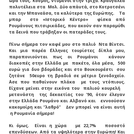
ώρα τους. Κόσμος, ντυμένοι στην τρίχα. Κραυγαλέα
πολυτέλεια στα Μολ. Δύο απ΄αυτά, στο Κοτροτσένι
και την Μπανεάσα, τα καλύτερα της Ευρώπης. Τα
μπαρ στο «Ιστορικό Κέντρο» φίσκα από
Ρουμάνους πιτσιρικάδες, που ακούν σαν παραμύθι
τα δεινά που τράβηξαν οι πατεράδες τους.
Πίνω σήμερα τον καφέ μου στο παλιό Ντα Βίντσι.
Και μια παρέα ΄Ελληνες τουρίστες δίπλα μου,
παραπονιούνται πως οι Ρουμάνοι κάνουν
διακοπές στην Ελλάδα με πακέτο, όλα μέσα, 500
ευρώ για δυο βδομάδες και στο Βουκουρέστι σου
ζητάνε 50ευρο τη βραδιά σε μέτριο ξενοδοχείο.
΄Ασε που παθαίνουν πλάκα με τους ντόπιους.
Είχανε μείνει στην εικόνα του παλιού κουρελή
μετανάστη της δεκαετίας του ’90, όταν έλεγαν
στην Ελλάδα Ρουμάνο και Αλβανό και εννοούσαν
κακομοίρη και “λαθρό” Δεν μπορεί να είναι αυτή
η Ρουμανία σήμερα!
Κι όμως. Είναι η χώρα με 22,7% ποσοστό
επενδύσεων. Από τα υψηλότερα στην Ευρώπη! Και