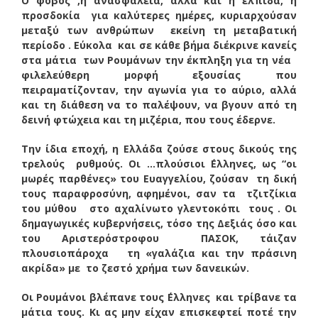
Ο φόβος ,ή ανασφάλεια, αλλά και η ελπίδα, η
προσδοκία για καλύτερες ημέρες, κυριαρχούσαν
μεταξύ των ανθρώπων εκείνη τη μεταβατική
περίοδο . Εύκολα και σε κάθε βήμα διέκρινε κανείς
στα μάτια των Ρουμάνων την έκπληξη για τη νέα
φιλελεύθερη μορφή εξουσίας που
πειραματίζονταν, την αγωνία για το αύριο, αλλά
και τη διάθεση να το παλέψουν, να βγουν από τη
δεινή φτώχεια και τη μιζέρια, που τους έδερνε.
Την ίδια εποχή, η Ελλάδα ζούσε στους δικούς της
τρελούς ρυθμούς. Οι …πλούσιοι ΄Ελληνες, ως “οι
μωρές παρθένες» του Ευαγγελίου, ζούσαν τη δική
τους παραφροσύνη, αφημένοι, σαν τα τζιτζίκια
του μύθου στο αχαλίνωτο γλεντοκόπι τους . Οι
δημαγωγικές κυβερνήσεις, τόσο της Δεξιάς όσο και
του Αριστερόστροφου ΠΑΣΟΚ, τάιζαν
πλουσιοπάροχα τη «γαλάζια και την πράσινη
ακρίδα» με το ζεστό χρήμα των δανεικών.
Οι Ρουμάνοι βλέπανε τους ΄Ελληνες και τρίβανε τα
μάτια τους. Κι ας μην είχαν επισκεφτεί ποτέ την