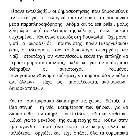
Πέσανε εντελώς έξω οι δημοσκοπήσεις που δημοσιεύανε
τελευταία για τα εκλογικά αποτελέσματα τα ρουμανικά
μέσα παραπληροφόρησης. Ακόμα και τα exit palls , μόλις
λίγη ώρα μετά το κλείσιμο της κάλπης , ήταν… μακριά
νυχτωμένα . Και έγινε σεισμός στη Ρουνανία! ΄Όχι μόνο,
γιατί ο ακροδεξιός – πουτινιστής Καλίν Γκεοργκέσκου
(κάτι, σε ιδεασμούς σαν το δωσίλογο, συνεργάτη των
Ναζί , στρατάρχη ΄Ιον Αντονέσκου), έκανε την έκπληξη να
περάσει μπροστά απ΄όλους, αλλά και για την απάτη που
διέπραξαν οι αντίστοιχοι Ρουμάνοι
ΠαναγοπουλοΦαναροΓεράκηδες, να παρουσιάζουν «άλλα
αντ΄ άλλων», τάχα, ως αποτελέσματα, ανύπαρκτων
δημοσκοπήσεων .
Και το συνταγματικό δικαστήριο της χώρας διέταξε τη
ίδια στιγμή τη νέα καταμέτρηση των ψήφων, για να
διαπιστωθεί, αν υπήρξε, και τί είδους, «βία και νοθεία» .
Ειδικά για το μέγεθος της συμμετοχής του Πούτιν στην
προπαγάνδα που όλο αυτό τον καιρό, αλλά και
παλιότερα, οργιάζει και είχε σπάσει όλα τα ευρωπαϊκά