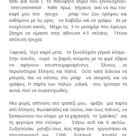
ήταν (και είναι ) το πανύψηλο κτίριο του ξενοδοχείου
Intercontinental
. Κάθε πρωί, πήγαινα εκεί να πιω τον
καφέ μου στο ήσυχο μπαρ του 2ου ορόφου και
καθόμουν με τις ώρες να διαβάζω και να γράφω. Δε με
ενοχλούσε κανείς. Μέχρι τις 3 το μεσημέρι που έφευγα,
ζήτημα να είμαστε στην αίθουσα 4-5 πελάτες. Τέτοια
απόλυτη ησυχία.
Ξαφνικά, λίγο καιρό μετά, το ξενοδοχείο γέμισε κόσμο.
Στην είσοδο, ουρά οι βαριές κούρσες με τα φιμέ τζάμια
να αφήνουν κουστουμαρισμένους ξένους ,οι
περισσότεροι ΄Ελληνες και Ιταλοί. Ούτε κατά διάνοια να
μπορείς πια να κάτσεις στο μπαρ να σκεφτείς και να
γράψεις. Η πάρλα των Ιταλών ,ειδικά, σου τρύπαγε τα
αυτιά, πού να συγκεντρωθείς.
Μια φορά, απέναντι στο τραπέζι μου, αράζει μια παρέα
από ΄Ελληνες. Φωνακλάδες και τούτοι, σαν τους Ιταλούς, να
ξεσηκώνουν τον κόσμο με τα χαχανητά, το “μαλάκες” και
τη φιγούρα στο ντύσιμο . Στήνω αυτί και τί ακούω.
Συζητούσαν μεταξύ τους πώς πήραν ένα εργοστάσιο σε
πλειστηριασμό για 2.000 δολάρια! Κομπλέ, σε