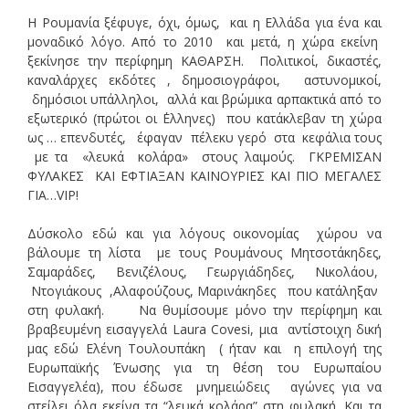
Η Ρουμανία ξέφυγε, όχι, όμως, και η Ελλάδα για ένα και
μοναδικό λόγο. Από το 2010 και μετά, η χώρα εκείνη
ξεκίνησε την περίφημη ΚΑΘΑΡΣΗ. Πολιτικοί, δικαστές,
καναλάρχες εκδότες , δημοσιογράφοι, αστυνομικοί,
δημόσιοι υπάλληλοι, αλλά και βρώμικα αρπακτικά από το
εξωτερικό (πρώτοι οι ΄Ελληνες) που κατάκλεβαν τη χώρα
ως … επενδυτές, έφαγαν πέλεκυ γερό στα κεφάλια τους
με τα «λευκά κολάρα» στους λαιμούς. ΓΚΡΕΜΙΣΑΝ
ΦΥΛΑΚΕΣ ΚΑΙ ΕΦΤΙΑΞΑΝ ΚΑΙΝΟΥΡΙΕΣ ΚΑΙ ΠΙΟ ΜΕΓΑΛΕΣ
ΓΙΑ…VIP!
Δύσκολο εδώ και για λόγους οικονομίας χώρου να
βάλουμε τη λίστα με τους Ρουμάνους Μητσοτάκηδες,
Σαμαράδες, Βενιζέλους, Γεωργιάδηδες, Νικολάου,
Ντογιάκους ,Αλαφούζους, Μαρινάκηδες που κατάληξαν
στη φυλακή. Να θυμίσουμε μόνο την περίφημη και
βραβευμένη εισαγγελά Laura Covesi, μια αντίστοιχη δική
μας εδώ Ελένη Τουλουπάκη ( ήταν και η επιλογή της
Ευρωπαϊκής Ένωσης για τη θέση του Ευρωπαίου
Εισαγγελέα), που έδωσε μνημειώδεις αγώνες για να
στείλει όλα εκείνα τα “λευκά κολάρα” στη φυλακή. Και τα