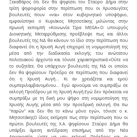
Ξεκαθάρος ότι δεν θα ψηφίσει τον Σταύρο Δήμα στην
τρίτη ψηφοφορία στην περίπτωση που οι Χρυσαυγίτες
βουλευτές πουν «ναι» στον κυβερνητικό υποψήφιο,
εμφανίστηκε ο Κυριάκος Μητσοτάκης μιλώντας στην
πρωινή εκπομπή «Κοινωνία Ώρα MEGA».Ο υπουργός
Διοικητικής Μεταρρύθμισης προέβλεψε πως και άλλοι
βουλευτές της ΝΔ θα κάνουν το ίδιο στην περίπτωση που
διαφανεί ότι η Χρυσή Αυγή επιχειρεί τη νομιμοποίησή της
μέσα από την διαδικασία εκλογής του ανώτατου
πολιτειακού άρχοντα και τόνισε χαρακτηριστικά:«Ούτε να
το συζητάτε. Θα υπάρχουν βουλευτές της ΝΔ οι οποίοι
δεν θα ψηφίσουν Πρόεδρο σε περίπτωση που διαφανεί
ότι η Χρυσή Αυγή… Κι αν χρειάζεται και εμού
συμπεριλαμβανομένου… Εγώ αρνούμαι να συμπράξω σε
εκλογή Προέδρου με τη Χρυσή Αυγή.Εγώ δεν πρόκειται να
συμπράξω με τη δική μου ψήφο στη νομιμοποίηση της
Χρυσής Αυγής μέσα από την προεδρική εκλογή. Θα πω
“παρών” και δεν θα το κάνω μόνο εγώ», τόνισε ο κ.
ΜητσοτάκηςΟ ίδιος εκτίμησε πως στην περίπτωση που οι
πρώτοι βουλευτές της Χ.Α. ψηφίσουν Σταύρο Δήμα θα
υπάρξει άμεση αντίδραση επισήμως από την Νέα
Δημοκρατία, ώστε να μην εκλεγεί Πρόεδρος και οι