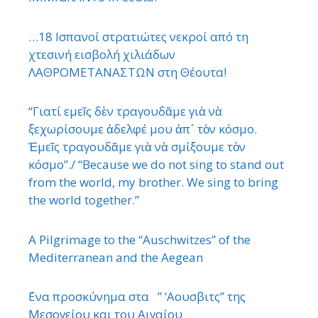
…18 Ισπανοί στρατιώτες νεκροί από τη
χτεσινή εισβολή χιλιάδων
ΛΑΘΡΟΜΕΤΑΝΑΣΤΩΝ στη Θέουτα!
“Γιατί εμεῖς δὲν τραγουδᾶμε γιὰ νὰ
ξεχωρίσουμε ἀδελφέ μου ἀπ᾿ τὸν κόσμο.
Ἐμεῖς τραγουδᾶμε γιὰ νὰ σμίξουμε τὸν
κόσμο”./ “Because we do not sing to stand out
from the world, my brother. We sing to bring
the world together.”
A Pilgrimage to the “Auschwitzes” of the
Mediterranean and the Aegean
΄Ενα προσκύνημα στα ” ‘Αουσβιτς” της
Μεσογείου και του Αιγαίου