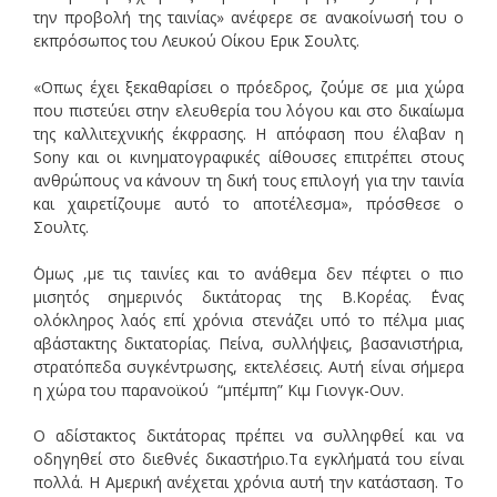
την προβολή της ταινίας» ανέφερε σε ανακοίνωσή του ο
εκπρόσωπος του Λευκού Οίκου Ερικ Σουλτς.
«Οπως έχει ξεκαθαρίσει ο πρόεδρος, ζούμε σε μια χώρα
που πιστεύει στην ελευθερία του λόγου και στο δικαίωμα
της καλλιτεχνικής έκφρασης. Η απόφαση που έλαβαν η
Sony και οι κινηματογραφικές αίθουσες επιτρέπει στους
ανθρώπους να κάνουν τη δική τους επιλογή για την ταινία
και χαιρετίζουμε αυτό το αποτέλεσμα», πρόσθεσε ο
Σουλτς.
΄Ομως ,με τις ταινίες και το ανάθεμα δεν πέφτει ο πιο
μισητός σημερινός δικτάτορας της Β.Κορέας. ΄Ενας
ολόκληρος λαός επί χρόνια στενάζει υπό το πέλμα μιας
αβάστακτης δικτατορίας. Πείνα, συλλήψεις, βασανιστήρια,
στρατόπεδα συγκέντρωσης, εκτελέσεις. Αυτή είναι σήμερα
η χώρα του παρανοϊκού “μπέμπη” Κιμ Γιονγκ-Ουν.
Ο αδίστακτος δικτάτορας πρέπει να συλληφθεί και να
οδηγηθεί στο διεθνές δικαστήριο.Τα εγκλήματά του είναι
πολλά. Η Αμερική ανέχεται χρόνια αυτή την κατάσταση. Το