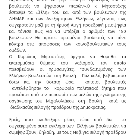
βουλευτές να ψηφίσουν «παρών».Ο κ. Μητσοτάκης
έστρεψε τα «βέλη» του και κατά των βουλευτών της
ΔΗΜΑΡ και των Ανεξάρτητων Ελλήνων, λέγοντας πως
συγκροτούν μαζί με τη Χρυσή Αυγή προεδρική μειοψηφία
και τόνισε πως για να υπάρξει ο αριθμός των 180
βουλευτών θα πρέπει ορισμένοι βουλευτές να πάνε
κόντρα στις αποφάσεις των κοινοβουλευτικών τους
ομάδων.
O Κυριάκος Μητσοτάκης άργησε να θυμηθεί τα
εκατομμύρια θύματα του ναζισμού, τον οποίο
πρεσβεύουν οι Χρυσαυγίτες, “συνδαιτυμόνες” των
Ελλήνων βουλευτών στη Βουλή . Πάλ καλά, βέβαια,που
έστω και την ύστατη ώρα, κάποιοι βουλευτές
αντελέφθησαν το κορυφαίο πολιτειακό ζήτημα που
προκύπτει από την παρουσία των μελών της εγκληματικής
οργάνωσης του Μιχαλολιάκου στη Βουλή κατά τις
διαδικασίες εκλογής προέδρου της Δημοκρατίας.
Εμείς, που αναδείξαμε μέρες τώρα από δω το
συγκεκριμένο αυτό έγκλημα των Ελλήνων βουλευτών, να
συμψηφίζουν, δηλαδή, με τους Ναζί για εκλογή προέδρου