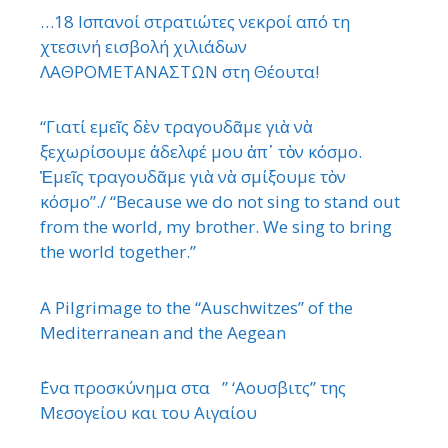
…18 Ισπανοί στρατιώτες νεκροί από τη
χτεσινή εισβολή χιλιάδων
ΛΑΘΡΟΜΕΤΑΝΑΣΤΩΝ στη Θέουτα!
“Γιατί εμεῖς δὲν τραγουδᾶμε γιὰ νὰ
ξεχωρίσουμε ἀδελφέ μου ἀπ᾿ τὸν κόσμο.
Ἐμεῖς τραγουδᾶμε γιὰ νὰ σμίξουμε τὸν
κόσμο”./ “Because we do not sing to stand out
from the world, my brother. We sing to bring
the world together.”
A Pilgrimage to the “Auschwitzes” of the
Mediterranean and the Aegean
΄Ενα προσκύνημα στα ” ‘Αουσβιτς” της
Μεσογείου και του Αιγαίου