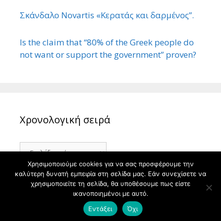
Σκάνδαλο Novartis «Κερατάς και δαρμένος”.
Is the claim that “80% of the Greek people do
not want or support the government” proven?
Χρονολογική σειρά
Χρονολογική
σειρά
Χρησιμοποιούμε cookies για να σας προσφέρουμε την
καλύτερη δυνατή εμπειρία στη σελίδα μας. Εάν συνεχίσετε να
χρησιμοποιείτε τη σελίδα, θα υποθέσουμε πως είστε
ικανοποιημένοι με αυτό.
© 2026 ΙΣΤΟΡΙΑ
• Φτιαγμένο με
GeneratePress
Εντάξει
Όχι