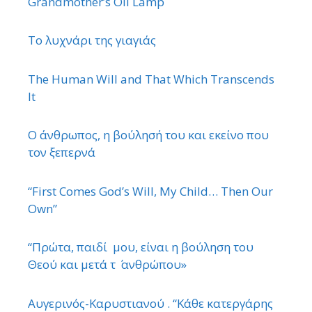
Grandmother’s Oil Lamp
Το λυχνάρι της γιαγιάς
The Human Will and That Which Transcends
It
Ο άνθρωπος, η βούλησή του και εκείνο που
τον ξεπερνά
“First Comes God’s Will, My Child… Then Our
Own”
“Πρώτα, παιδί μου, είναι η βούληση του
Θεού και μετά τ ΄ ανθρώπου»
Αυγερινός-Καρυστιανού . “Κάθε κατεργάρης