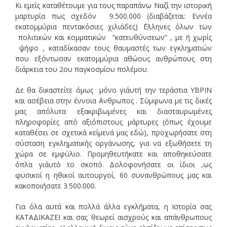
Κι εμείς καταθέτουμε για τους παραπάνω Ναζί την ιστορική
μαρτυρία πως σχεδόν 9.500.000 (διαβάζεται: Εννέα
εκατομμύρια πεντακόσιες χιλιάδες) ΄Ελληνες όλων των
πολιτικών και κομματικών “κατευθύνσεων” , με ή χωρίς
ψήφο , καταδίκασαν τους θαυμαστές των εγκληματιών
που εξόντωσαν εκατομμύρια αθώους ανθρώπους στη
διάρκεια του 2ου παγκοσμίου πολέμου.
Δε θα δικαστείτε όμως μόνο γι΄αυτή την τεράστια ΥΒΡΙΝ
και ασέβεια στην έννοια ΄Ανθρωπος . Σύμφωνα με τις δικές
μας απόλυτα εξακριβωμένες και διασταυρωμένες
πληροφορίες από αξιόπιστους μάρτυρες (όπως έχουμε
καταθέσει σε σχετικά κείμενά μας εδώ), προχωρήσατε στη
σύσταση εγκληματικής οργάνωσης, για να εξωθήσετε τη
χώρα σε εμφύλιο. Προμηθευτήκατε και αποθηκεύσατε
όπλα γι΄αυτό το σκοπό. Δολοφονήσατε οι ίδιοι ,ως
φυσικοί η ηθικοί αυτουργοί, 60 συνανθρώπους μας και
κακοποιήσατε 3.500.000.
Για όλα αυτά και πολλά άλλα εγκλήματα, η Ιστορία σας
ΚΑΤΑΔΙΚΑΖΕΙ και σας θεωρεί αισχρούς και απάνθρωπους