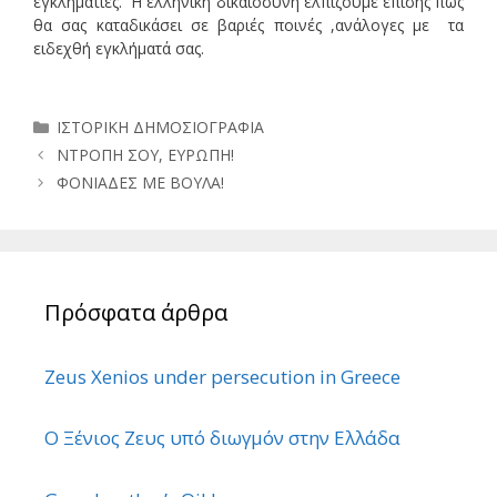
εγκληματίες. Η ελληνική δικαιοσύνη ελπίζουμε επίσης πως
θα σας καταδικάσει σε βαριές ποινές ,ανάλογες με τα
ειδεχθή εγκλήματά σας.
Κατηγορίες
ΙΣΤΟΡΙΚΗ ΔΗΜΟΣΙΟΓΡΑΦΙΑ
ΝΤΡΟΠΗ ΣΟΥ, ΕΥΡΩΠΗ!
ΦΟΝΙΑΔΕΣ ΜΕ ΒΟΥΛΑ!
Πρόσφατα άρθρα
Zeus Xenios under persecution in Greece
Ο Ξένιος Ζευς υπό διωγμόν στην Ελλάδα