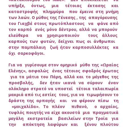
υπήρξε, όντως, μια τέτοιας έκτασης και
καταστροφής πλημμύρα που έμεινε στη μνήμη
των λαών. Ο μύθος της Γένεσης , της απαγόρευσης
του Γιαχβέ στους πρωτόπλαστους να φάνε από
τον καρπό ενός μόνο δέντρου, αλλά να μπορούν
ελεύθερα να χρησιμοποιούν τους άλλους
καρπούς των φυτών, δείχνει πως οι άνθρωποι
στην παμπάλαιη ζωή ήταν καρποσυλλέκτες κα
όχι σαρκοφάγοι.
Για να γυρίσουμε στον ομηρικό μύθο της «Ωραίας
Ελένης», ασφαλώς ένας τέτοιος σφοδρός έρωτας
για τα μάτια του Πάρη, αλλά και το μέγεθος της
προσβολής, δεν ήταν ικανά να σύρουν έναν
ολόκληρο στρατό να υποστεί τέτοια ταλαιπωρία
μακριά από τις εστίες τους, για να τιμωρήσουν το
δράστη της αρπαγής και να φέρουν πίσω τη
«μοιχαλίδα». Το πλέον πιθανό, ο αρχαίος,
τυφλός ποιητής να είχε ακουστά μια πραγματικά
μεγάλη εκστρατεία βασιλείων στην Τροία για
την απόκτηση λαφύρων και ξένου πλούτου