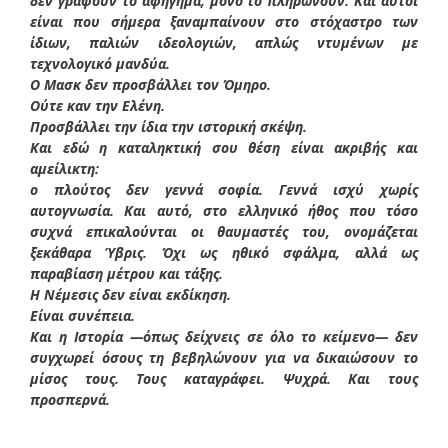
δεν γράφουν το αφήγημα, μόνο το πληρώνουν. Και αυτοί
είναι που σήμερα ξαναμπαίνουν στο στόχαστρο των
ίδιων, παλιών ιδεολογιών, απλώς ντυμένων με
τεχνολογικό μανδύα.
Ο Μασκ δεν προσβάλλει τον Όμηρο.
Ούτε καν την Ελένη.
Προσβάλλει την ίδια την ιστορική σκέψη.
Και εδώ η καταληκτική σου θέση είναι ακριβής και
αμείλικτη:
ο πλούτος δεν γεννά σοφία. Γεννά ισχύ χωρίς
αυτογνωσία. Και αυτό, στο ελληνικό ήθος που τόσο
συχνά επικαλούνται οι θαυμαστές του, ονομάζεται
ξεκάθαρα Ύβρις. Όχι ως ηθικό σφάλμα, αλλά ως
παραβίαση μέτρου και τάξης.
Η Νέμεσις δεν είναι εκδίκηση.
Είναι συνέπεια.
Και η Ιστορία —όπως δείχνεις σε όλο το κείμενο— δεν
συγχωρεί όσους τη βεβηλώνουν για να δικαιώσουν το
μίσος τους. Τους καταγράφει. Ψυχρά. Και τους
προσπερνά.