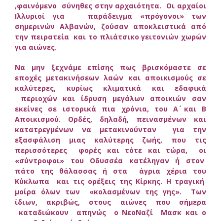
,φαινόμενο σύνηθες στην αρχαιότητα. Οι αρχαίοι
Ιλλυριοί για παράδειγμα «πρόγονοι» των
σημερινών Αλβανών, ζούσαν αποκλειστικά από
την πειρατεία και το πλιάτσικο γειτονιών χωρών
για αιώνες.
Να μην ξεχνάμε επίσης πως βρισκόμαστε σε
εποχές μετακινήσεων λαών και αποικισμούς σε
καλύτερες, κυρίως κλιματικά και εδαφικά
περιοχών και ίδρυση μεγάλων αποικιών σαν
εκείνες σε ιστορικά πια χρόνια, του Α΄ και Β
Αποικισμού. Ορδές, δηλαδή, πεινασμένων και
κατατρεγμένων να μετακινούνταν για την
εξασφάλιση μιας καλύτερης ζωής, που τις
περισσότερες φορές και τότε και τώρα, οι
«σύντροφοι» του Οδυσσέα κατέληγαν ή στον
πάτο της θάλασσας ή στα άγρια χέρια του
Κύκλωπα και τις ορέξεις της Κίρκης. Η τραγική
μοίρα όλων των «κολασμένων της γης». Των
ίδιων, ακριβώς, στους αιώνες που σήμερα
καταδιώκουν απηνώς ο ΝεοΝαζί Μασκ και ο