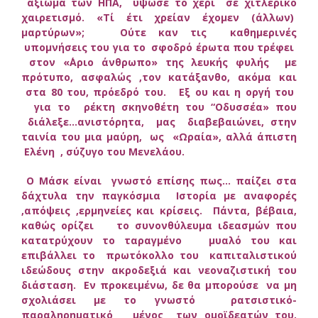
αξίωμα των ΗΠΑ, ύψωσε το χέρι σε χιτλερικό
χαιρετισμό. «Τί έτι χρείαν έχομεν (άλλων)
μαρτύρων»; Ούτε καν τις καθημερινές
υπομνήσεις του για το σφοδρό έρωτα που τρέφει
στον «΄Αριο άνθρωπο» της λευκής φυλής με
πρότυπο, ασφαλώς ,τον κατάξανθο, ακόμα και
στα 80 του, πρόεδρό του. Εξ ου και η οργή του
για το ρέκτη σκηνοθέτη του “Οδυσσέα» που
διάλεξε…ανιστόρητα, μας διαβεβαιώνει, στην
ταινία του μια μαύρη, ως «Ωραία», αλλά άπιστη
Ελένη , σύζυγο του Μενελάου.
Ο Μάσκ είναι γνωστό επίσης πως… παίζει στα
δάχτυλα την παγκόσμια Ιστορία με αναφορές
,απόψεις ,ερμηνείες και κρίσεις. Πάντα, βέβαια,
καθώς ορίζει το συνονθύλευμα ιδεασμών που
κατατρύχουν το ταραγμένο μυαλό του και
επιβάλλει το πρωτόκολλο του καπιταλιστικού
ιδεώδους στην ακροδεξιά και νεοναζιστική του
διάσταση.
Εν προκειμένω, δε θα μπορούσε να μη
σχολιάσει με το γνωστό ρατσιστικό-
παραληρηματικό μένος των ομοϊδεατών του,