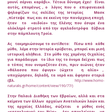
μουνί σέρνει καράβι». Τέτοια δύναμη έχει! Είναι
αυτός, επομένως , ο λόγος που ο επιφανειακά
ψηλαφίζων τις σελίδες της Ιστορίας Μασκ
,πίστεψε πως και σε εκείνη την πανάρχαιη εποχή
ήταν το «αιδοίο» της Ελένης που έσυρε ένα
ολόκληρό στρατό από την αγελαδοτρόφα Εύβοια
στην πάμπλουτη Τροία.
Ας τεκμηριώσουμε το αντίθετο: Πίσω από κάθε
μύθο, λέμε στην Ιστορία κρύβεται, μπορεί και μισή
ιστορική αλήθεια. Στο μύθο της χαμένης Οιχαλίας
για παράδειγμα το ίδιο της το όνομα δείχνει πως
ο τόπος που ονομαζόταν έτσι, πριν αιώνες ήταν
«θάλασσα που έφυγε» (ώχετο η αλία» ,
υποχώρησαν, δηλαδή, τα νερά και άφησαν στεριά
(βλ.
http://www.homo-
naturalis.gr/home/content/view/190/77/)
Στην Παλαιά Διαθήκη των Εβραίων, αλλά και στα
κείμενα των άλλων αρχαίων Ανατολικών λαών και
της αρχαίας Ελλάδας, σώζεται ο μύθος ενός
«κατακλυσμού του Νώε». Δεν αποκλείεται να