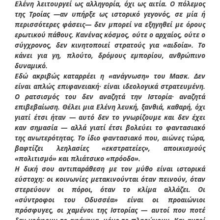
Ελένη λειτουργεί ως αλληγορία, όχι ως αιτία. Ο πόλεμος
της Τροίας —αν υπήρξε ως ιστορικό γεγονός, σε μία ή
περισσότερες φάσεις— δεν μπορεί να εξηγηθεί με όρους
ερωτικού πάθους. Κανένας κόσμος, ούτε ο αρχαίος, ούτε ο
σύγχρονος, δεν κινητοποιεί στρατούς για «αιδοία». Το
κάνει για γη, πλούτο, δρόμους εμπορίου, ανθρώπινο
δυναμικό.
Εδώ ακριβώς καταρρέει η «ανάγνωση» του Μασκ. Δεν
είναι απλώς επιφανειακή· είναι ιδεολογικά στρατευμένη.
Ο ρατσισμός του δεν αναζητά την Ιστορία· αναζητά
επιβεβαίωση. Θέλει μια Ελένη λευκή, ξανθιά, καθαρή, όχι
γιατί έτσι ήταν — αυτό δεν το γνωρίζουμε και δεν έχει
καν σημασία — αλλά γιατί έτσι βολεύει το φαντασιακό
της ανωτερότητας. Το ίδιο φαντασιακό που, αιώνες τώρα,
βαφτίζει λεηλασίες «εκστρατείες», αποικισμούς
«πολιτισμό» και πλιάτσικο «πρόοδο».
Η δική σου αντιπαράθεση με τον μύθο είναι ιστορικά
εύστοχη: οι κοινωνίες μετακινούνται όταν πεινούν, όταν
στερεύουν οι πόροι, όταν το κλίμα αλλάζει. Οι
«σύντροφοι του Οδυσσέα» είναι οι προαιώνιοι
πρόσφυγες, οι χαμένοι της Ιστορίας — αυτοί που ποτέ