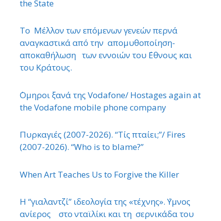
the State
Το Μέλλον των επόμενων γενεών περνά
αναγκαστικά από την απομυθοποίηση-
αποκαθήλωση των εννοιών του ΄Εθνους και
του Κράτους.
΄Ομηροι ξανά της Vodafone/ Hostages again at
the Vodafone mobile phone company
Πυρκαγιές (2007-2026). “Τίς πταίει;”/ Fires
(2007-2026). “Who is to blame?”
When Art Teaches Us to Forgive the Killer
Η “γιαλαντζί” ιδεολογία της «τέχνης». ΄Υμνος
ανίερος στο νταϊλίκι και τη σερνικάδα του