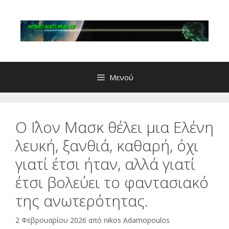
Μετάβαση
σε
περιεχόμενο
Μενού
Ο ΄Ιλον Μασκ θέλει μια Ελένη
λευκή, ξανθιά, καθαρή, όχι
γιατί έτσι ήταν, αλλά γιατί
έτσι βολεύει το φαντασιακό
της ανωτερότητας.
2 Φεβρουαρίου 2026
από
nikos Adamopoulos