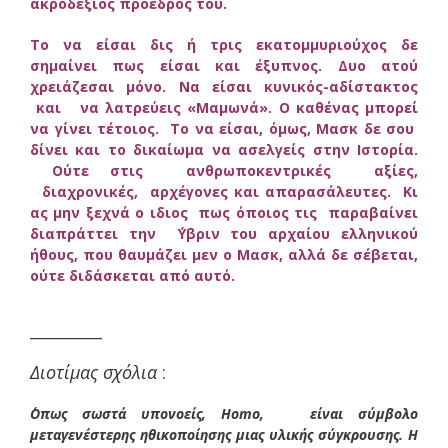
ακροδεξιός πρόεδρός του.
Το να είσαι δις ή τρις εκατομμυριούχος δε
σημαίνει πως είσαι και έξυπνος. Δυο ατού
χρειάζεσαι μόνο. Να είσαι κυνικός-αδίστακτος
και να λατρεύεις «Μαμωνά». Ο καθένας μπορεί
να γίνει τέτοιος. Το να είσαι, όμως, Μασκ δε σου
δίνει και το δικαίωμα να ασελγείς στην Ιστορία.
Ούτε στις ανθρωποκεντρικές αξίες,
διαχρονικές, αρχέγονες και απαρασάλευτες. Κι
ας μην ξεχνά ο ιδιος πως όποιος τις παραβαίνει
διαπράττει την ΄Υβριν του αρχαίου ελληνικού
ήθους, που θαυμάζει μεν ο Μασκ, αλλά δε σέβεται,
ούτε διδάσκεται από αυτό.
______
Διοτίμας σχόλια
:
΄Οπως σωστά υπονοείς, Homo, είναι σύμβολο
μεταγενέστερης ηθικοποίησης μιας υλικής σύγκρουσης. Η