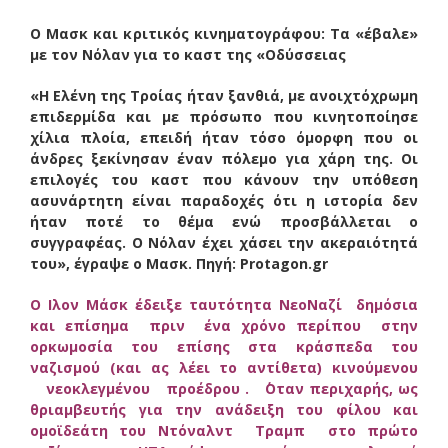
Ο Μασκ και κριτικός κινηματογράφου: Τα «έβαλε»
με τον Νόλαν για το καστ της «Οδύσσειας
«Η Ελένη της Τροίας ήταν ξανθιά, με ανοιχτόχρωμη
επιδερμίδα και με πρόσωπο που κινητοποίησε
χίλια πλοία, επειδή ήταν τόσο όμορφη που οι
άνδρες ξεκίνησαν έναν πόλεμο για χάρη της. Οι
επιλογές του καστ που κάνουν την υπόθεση
ασυνάρτητη είναι παραδοχές ότι η ιστορία δεν
ήταν ποτέ το θέμα ενώ προσβάλλεται ο
συγγραφέας. Ο Νόλαν έχει χάσει την ακεραιότητά
του», έγραψε ο Μασκ. Πηγή: Protagon.gr
Ο Ιλον Μάσκ έδειξε ταυτότητα ΝεοΝαζί δημόσια
και επίσημα πριν ένα χρόνο περίπου στην
ορκωμοσία του επίσης στα κράσπεδα του
ναζισμού (και ας λέει το αντίθετα) κινούμενου
νεοκλεγμένου προέδρου . ΄Οταν περιχαρής, ως
θριαμβευτής για την ανάδειξη του φίλου και
ομοϊδεάτη του Ντόναλντ Τραμπ στο πρώτο