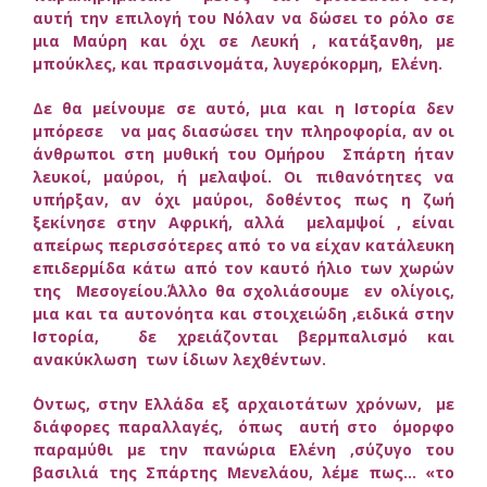
αυτή την επιλογή του Νόλαν να δώσει το ρόλο σε
μια Μαύρη και όχι σε Λευκή , κατάξανθη, με
μπούκλες, και πρασινομάτα, λυγερόκορμη, Ελένη.
Δε θα μείνουμε σε αυτό, μια και η Ιστορία δεν
μπόρεσε να μας διασώσει την πληροφορία, αν οι
άνθρωποι στη μυθική του Ομήρου Σπάρτη ήταν
λευκοί, μαύροι, ή μελαψοί. Οι πιθανότητες να
υπήρξαν, αν όχι μαύροι, δοθέντος πως η ζωή
ξεκίνησε στην Αφρική, αλλά μελαμψοί , είναι
απείρως περισσότερες από το να είχαν κατάλευκη
επιδερμίδα κάτω από τον καυτό ήλιο των χωρών
της Μεσογείου.
΄Άλλο θα σχολιάσουμε εν ολίγοις,
μια και τα αυτονόητα και στοιχειώδη ,ειδικά στην
Ιστορία, δε χρειάζονται βερμπαλισμό και
ανακύκλωση των ίδιων λεχθέντων.
΄Οντως, στην Ελλάδα εξ αρχαιοτάτων χρόνων, με
διάφορες παραλλαγές, όπως αυτή στο όμορφο
παραμύθι με την πανώρια Ελένη ,σύζυγο του
βασιλιά της Σπάρτης Μενελάου, λέμε πως… «το