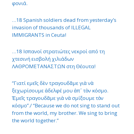
φονιά.
…18 Spanish soldiers dead from yesterday’s
invasion of thousands of ILLEGAL
IMMIGRANTS in Ceuta!
…18 Ισπανοί στρατιώτες νεκροί από τη
χτεσινή εισβολή χιλιάδων
ΛΑΘΡΟΜΕΤΑΝΑΣΤΩΝ στη Θέουτα!
“Γιατί εμεῖς δὲν τραγουδᾶμε γιὰ νὰ
ξεχωρίσουμε ἀδελφέ μου ἀπ᾿ τὸν κόσμο.
Ἐμεῖς τραγουδᾶμε γιὰ νὰ σμίξουμε τὸν
κόσμο”./ “Because we do not sing to stand out
from the world, my brother. We sing to bring
the world together.”