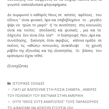
γνωστά καπιταλιστικά φληναφήματα.
Δε συμφωνεί ο καθαρός Νους σε αστείες αφέλειες του
είδους ” είναι φυσικό, άρα και επιβεβλημένο το …μεγάλο
ψάρι να τρώει το μικρό” ή “οι ανισότητες στις κοινωνίες
είναι και τούτες αποδεκτές και φυσικές , μια και τα
δάχτυλα δεν είναι όλα ίσα”! Η διαστροφή Νου ,άρα και
συνείδησης, ξεκίνησε, όταν ακριβώς, κάποια ομάδα σε
εκείνες τις «αθώες» κοινωνίες, ανακάλυψε τη χρυσή
ράβδο της εξουσίας και της ιδιοκτησίας. Οι βάσεις του
κρατισμού είχαν τεθεί.
(Συνεχίζεται)
Κατηγορίες
ΙΣΤΟΡΙΚΕΣ ΣΕΛΙΔΕΣ
ΓΙΑΤΙ ΔΕ ΒΛΕΠΟΥΜΕ ΣΤΗ ΡΩΣΙΑ ΣΗΜΕΡΑ , ΗΜΕΡΕΣ
ΤΟΥ ΠΟΛΕΜΟΥ ΤΟΥ ΒΙΕΤΝΑΜ ΣΤΗΝ ΑΜΕΡΙΚΗ;
ΟΥΤΕ “ΘΕΟΣ ΟΥΤΕ ΑΝΘΡΩΠΟΣ” ΤΟΥΣ ΠΑΡΑΧΩΡΗΣΕ
ΤΟ ΔΙΚΑΙΩΜΑ ΝΑ ΑΣΚΟΥΝ ΕΞΟΥΣΙΑ (2ο)