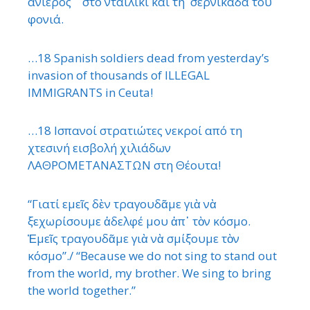
ανίερος στο νταϊλίκι και τη σερνικάδα του
φονιά.
…18 Spanish soldiers dead from yesterday’s
invasion of thousands of ILLEGAL
IMMIGRANTS in Ceuta!
…18 Ισπανοί στρατιώτες νεκροί από τη
χτεσινή εισβολή χιλιάδων
ΛΑΘΡΟΜΕΤΑΝΑΣΤΩΝ στη Θέουτα!
“Γιατί εμεῖς δὲν τραγουδᾶμε γιὰ νὰ
ξεχωρίσουμε ἀδελφέ μου ἀπ᾿ τὸν κόσμο.
Ἐμεῖς τραγουδᾶμε γιὰ νὰ σμίξουμε τὸν
κόσμο”./ “Because we do not sing to stand out
from the world, my brother. We sing to bring
the world together.”