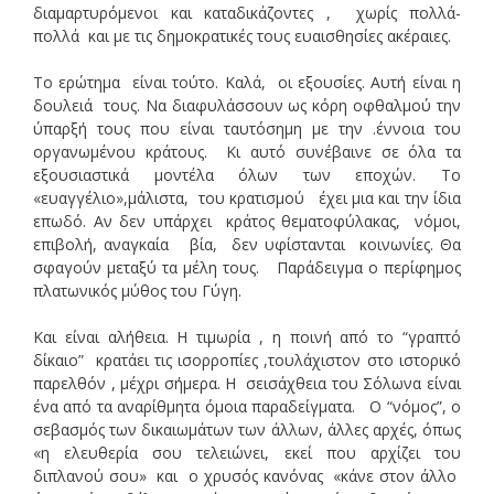
διαμαρτυρόμενοι και καταδικάζοντες , χωρίς πολλά-
πολλά και με τις δημοκρατικές τους ευαισθησίες ακέραιες.
Το ερώτημα είναι τούτο. Καλά, οι εξουσίες. Αυτή είναι η
δουλειά τους. Να διαφυλάσσουν ως κόρη οφθαλμού την
ύπαρξή τους που είναι ταυτόσημη με την .έννοια του
οργανωμένου κράτους. Κι αυτό συνέβαινε σε όλα τα
εξουσιαστικά μοντέλα όλων των εποχών. Το
«ευαγγέλιο»,μάλιστα, του κρατισμού έχει μια και την ίδια
επωδό. Αν δεν υπάρχει κράτος θεματοφύλακας, νόμοι,
επιβολή, αναγκαία βία, δεν υφίστανται κοινωνίες. Θα
σφαγούν μεταξύ τα μέλη τους. Παράδειγμα ο περίφημος
πλατωνικός μύθος του Γύγη.
Και είναι αλήθεια. Η τιμωρία , η ποινή από το “γραπτό
δίκαιο” κρατάει τις ισορροπίες ,τουλάχιστον στο ιστορικό
παρελθόν , μέχρι σήμερα. Η σεισάχθεια του Σόλωνα είναι
ένα από τα αναρίθμητα όμοια παραδείγματα. Ο “νόμος”, ο
σεβασμός των δικαιωμάτων των άλλων, άλλες αρχές, όπως
«η ελευθερία σου τελειώνει, εκεί που αρχίζει του
διπλανού σου» και ο χρυσός κανόνας «κάνε στον άλλο