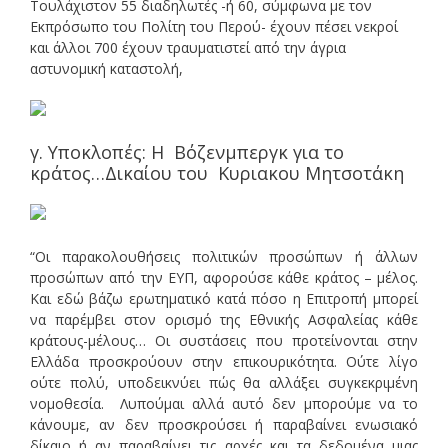
Τουλάχιστον 55 διαδηλωτές -ή 60, σύμφωνα με τον
Εκπρόσωπο του Πολίτη του Περού- έχουν πέσει νεκροί
και άλλοι 700 έχουν τραυματιστεί από την άγρια
αστυνομική καταστολή,
γ. Υποκλοπές: Η Βόζενμπεργκ για το
κράτος…Δικαίου του Κυριακου Μητσοτάκη
“Οι παρακολουθήσεις πολιτικών προσώπων ή άλλων
προσώπων από την ΕΥΠ, αφορούσε κάθε κράτος – μέλος.
Και εδώ βάζω ερωτηματικό κατά πόσο η Επιτροπή μπορεί
να παρέμβει στον ορισμό της Εθνικής Ασφαλείας κάθε
κράτους-μέλους… Οι συστάσεις που προτείνονται στην
Ελλάδα προσκρούουν στην επικουρικότητα. Ούτε λίγο
ούτε πολύ, υποδεικνύει πώς θα αλλάξει συγκεκριμένη
νομοθεσία. Λυπούμαι αλλά αυτό δεν μπορούμε να το
κάνουμε, αν δεν προσκρούσει ή παραβαίνει ενωσιακό
δίκαιο ή αν παραβαίνει τις αρχές και τα δεδομένα μιας