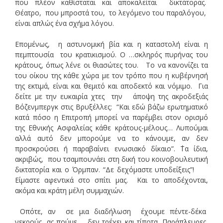
που πλέον καθίσταται και αποκαλείται δικτάτορας.
Θέατρο, που μπροστά του, το λεγόμενο του παραλόγου,
είναι απλώς ένα σχήμα λόγου.
Επομένως, η αστυνομική βία και η καταστολή είναι η
πεμπτουσία του κρατικισμού. Ο …σκληρός πυρήνας του
κράτους, όπως λένε οι θιασώτες του. Το να κανονίζει τα
του οίκου της κάθε χώρα με τον τρόπο που η κυβέρνησή
της εκτιμά, είναι και θεμιτό και αποδεκτό και νόμιμο. Για
δείτε με την ευκαιρία χτες την άποψη της ακροδεξιάς
Βόζενμπεργκ στις Βρυξέλλες: “Και εδώ βάζω ερωτηματικό
κατά πόσο η Επιτροπή μπορεί να παρέμβει στον ορισμό
της Εθνικής Ασφαλείας κάθε κράτους-μέλους… Λυπούμαι
αλλά αυτό δεν μπορούμε να το κάνουμε, αν δεν
προσκρούσει ή παραβαίνει ενωσιακό δίκαιο”. ΄Τα ίδια,
ακριβώς, που τσαμπουνάει στη δική του κοινοβουλευτική
δικτατορία και ο Όρμπαν. “Δε δεχόμαστε υποδείξεις”!
Είμαστε αφεντικά στο σπίτι μας. Και το αποδέχονται,
ακόμα και κράτη μέλη συμμαχιών.
Οπότε, αν σε μια διαδήλωση έχουμε πέντε-δέκα
νεκρούς, ας πούμε, δεν τρέχει και τίποτα. Παράπλευρες