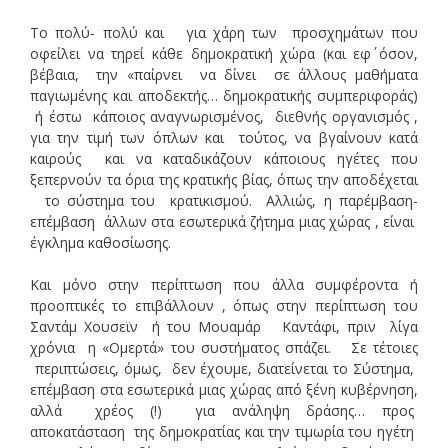
Το πολύ- πολύ και για χάρη των προσχημάτων που
οφείλει να τηρεί κάθε δημοκρατική χώρα (και εφ΄ όσον,
βέβαια, την «παίρνει να δίνει σε άλλους μαθήματα
παγιωμένης και αποδεκτής… δημοκρατικής συμπεριφοράς)
ή έστω κάποιος αναγνωρισμένος, διεθνής οργανισμός ,
για την τιμή των όπλων και τούτος, να βγαίνουν κατά
καιρούς και να καταδικάζουν κάποιους ηγέτες που
ξεπερνούν τα όρια της κρατικής βίας, όπως την αποδέχεται
το σύστημα του κρατικισμού. Αλλιώς, η παρέμβαση-
επέμβαση άλλων στα εσωτερικά ζήτημα μιας χώρας , είναι
έγκλημα καθοσίωσης.
Και μόνο στην περίπτωση που άλλα συμφέροντα ή
προοπτικές το επιβάλλουν , όπως στην περίπτωση του
Σαντάμ Χουσεϊν ή του Μουαμάρ Καντάφι, πριν λίγα
χρόνια η «Ομερτά» του συστήματος σπάζει. Σε τέτοιες
περιπτώσεις, όμως, δεν έχουμε, διατείνεται το Σύστημα,
επέμβαση στα εσωτερικά μιας χώρας από ξένη κυβέρνηση,
αλλά χρέος (!) για ανάληψη δράσης… προς
αποκατάσταση της δημοκρατίας και την τιμωρία του ηγέτη