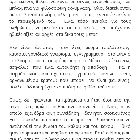
ό,τι εκείνος θέλεις να κάνει σε σένα», είναι θεωρίες και
μπλα-μπλα για φιλοσοφική εκγύμναση. ΄Ολοι διατείνονται
πως σέβονται το νόμο, αλλά μόνο, όπως εννοούν εκείνοι
το περιεχόμενό του. Είναι τόσο εύκολο για τους
ανθρώπους να μιλούν εκ του ασφαλούς, να φτιάχνουν
ηθικές αξίες και αρχές στα δικά τους μέτρα.
Δεν είναι έμφυτος, δεν έχει, ακόμα τουλάχιστον,
καταστεί γονιδιακό γνώρισμα, εγγεγραμμένο στο DNA ο
σεβασμός και η συμμόρφωση στο Νόμο. Σ΄ εκείνον,
ασφαλώς, που είναι αυτονόητη η αποδοχή και η
συμμόρφωση και όχι στους γραπτούς κανόνες ενός
οργανωμένου κράτους που μπορεί να είναι (και είναι)
πολλοί άδικοι ή έχει σκοπιμότητες η θέσπισή τους.
΄Ομως, δε φαίνεται τα πράγματα να ήταν έτσι από την
αρχή. Στις πρώτες ανθρώπινες κοινωνίες ο Νους στον
οποίο έχει έδρα και η συνείδηση , δεν ήταν σκοτισμένος.
Ετσι, εύκολα μπορούσε το άτομο να διακρίνει και να
αντιληφθεί την έννοια του καλού και του κακού. Ηθικό
ήταν το φυσικό και ανήθικο το αφύσικο. Ποτέ ο Νους (και
συνείδηση) του σώφρονος δε θα στήριζε κανένα απο τα