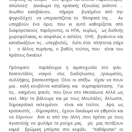
απώλειες! Δικαίωμα της κρατικής εξουσίας (κάποτε …
άνωθεν κατεβαίνον, σήμερα βγαλμένο από την
ψηφοδόχο) να υπερασπίζεται τα θέσφατά της . Αν
υπερβούν ένα όριο, που κι αυτό καθορίζεται από
διαφορετικούς παράγοντες, οι ΗΠΑ, κυρίως, ως διεθνής
χωροφύλακας, κι ασφαλώς ο αστείος ΟΗΕ, βγαίνουν και
καταδικάζουν τις …υπερβολές, διότι έτσι πλήττεται (τάχα
) ο άλλος πυρήνας, ο βαθύς τούτος, που είναι του
Κράτους δικαίου!
Πρόσφατο παράδειγμα η αιματοχυσία στο Ιράν.
Εκατοντάδες νεκροί στις διαδηλώσεις ,τραυματίες,
συλλήψεις, βασανιστήρια. ΄Ολοι οι απ΄έξω είχαν να πουν
μια… καλή κουβέντα καταδίκης και συμπαράστασης. Για
τις… καημένες Ιρανές που ζουν στο Μεσαίωνα. Αλλά ,ως
εκεί. Μην τα βάλουμε και με τους Μουλάδες. ΄Αλλωστε,
δημοκρατικά εκλεγμένοι είναι και τούτοι. ΄Αρα, ως
κρατικιστές …δημοκράτες , έχουν δικαίωμα να γ@μούν και
να δέρνουν. ΄Ασε κι από την άλλη ,που πρέπει με τους
Αγιατολάχ να φυλάμε τα ρούχα μας, μη μας πετάξουν
καμιά βρώμικη μπόμπα στο κεφάλι. “Καθάρισαν” οι