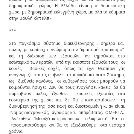
δημοκρατικής χώρας. Η Ελλάδα είναι μια δημοκρατική
χώρα, με δημοκρατική εκλεγμένη χώρα, με όλα τα κόμματα
στην Βουλή κλπ κλπ».
***
Στο παγκόσμιο σύστημα διακυβέρνησης , σήμερα και
παλιά, με κυρίαρχο γνώρισμα τον “κρατισμό- κρατικισμό”
και τη διάκριση των εξουσιών, αν τηρούνται στο
εσωτερικό των κρατών από την εκάστοτε εξουσία τους οι
κοινές, βασικές αρχές, όπως τις έχει θεσπίσει ,τις
αναγνωρίζει και τις επιβάλει το παγκόσμιο αυτό Σύστημα,
ως διεθνείς κανόνες, οι κυβερνήσεις τους μπορούν να
κοιμούνται ήσυχες. Δεν θα τους ενοχλήσει κανείς, δε θα
παρέμβουν άλλες, έξωθεν, κρατικές εξουσίες στα
εσωτερικά της χώρας και δε θα υποκαταστήσουν τη
διακυβέρνησή της ,όσο κακή και διεστραμμένη κι αν είναι.
Νόμος διαχρονικός, άγραφος και απαράβατος. ΟΜΕΡΤΑ.
Ανέκαθεν. “Μεταξύ κατεργαραίων , ειλικρίνεια” θα το
προσωποιούσαμε και θα το εξειδικεύαμε στα νεότερα
χρόνια.