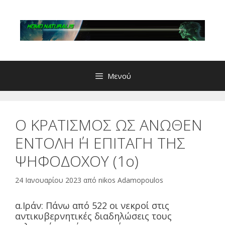
Μετάβαση
σε
περιεχόμενο
Μενού
Ο ΚΡΑΤΙΣΜΟΣ ΩΣ ΑΝΩΘΕΝ
ΕΝΤΟΛΗ ΄Η ΕΠΙΤΑΓΗ ΤΗΣ
ΨΗΦΟΔΟΧΟΥ (1ο)
24 Ιανουαρίου 2023
από
nikos Adamopoulos
α.Ιράν: Πάνω από 522 οι νεκροί στις
αντικυβερνητικές διαδηλώσεις τους