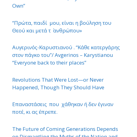
Own”
“Πρώτα, παιδί μου, είναι η βούληση του
Θεού και μετά τ ΄ ανθρώπου»
Αυγερινός-Καρυστιανού . “Κάθε κατεργάρης
στον πάγκο του”/ Avgerinos – Karystianou
“Εveryone back to their places”
Revolutions That Were Lost—or Never
Happened, Though They Should Have
Επαναστάσεις που χάθηκαν ή δεν έγιναν
ποτέ, κι ας έπρεπε.
The Future of Coming Generations Depends
on Dismantling the Myths of the Nation and