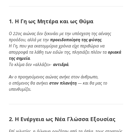
1. Η Γη ως Μητέρα και ως Θύμα
Ο 22ος αιώνας δεν ξεκινάει με την υπόσχεση της αέναης
προόδου, αλλά με την
προειδοποίηση της φύσης
.
Η Γη, που για εκατομμύρια χρόνια είχε περιθώριο να
απορροφά τα λάθη των ειδών της, πλησιάζει πλέον τα
οριακά
της σημεία
.
Το κλίμα δεν «αλλάζει»∙
αντιδρά
.
Αν ο προηγούμενος αιώνας ανήκε στον άνθρωπο,
ο επόμενος θα ανήκει
στον πλανήτη
— και θα μας το
υπενθυμίζει.
2. Η Ενέργεια ως Νέα Γλώσσα Εξουσίας
Επί χιλιετίες, η δύναμη οριζόταν από τα όπλα, τους στρατούς,