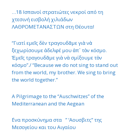
…18 Ισπανοί στρατιώτες νεκροί από τη
χτεσινή εισβολή χιλιάδων
ΛΑΘΡΟΜΕΤΑΝΑΣΤΩΝ στη Θέουτα!
“Γιατί εμεῖς δὲν τραγουδᾶμε γιὰ νὰ
ξεχωρίσουμε ἀδελφέ μου ἀπ᾿ τὸν κόσμο.
Ἐμεῖς τραγουδᾶμε γιὰ νὰ σμίξουμε τὸν
κόσμο”./ “Because we do not sing to stand out
from the world, my brother. We sing to bring
the world together.”
A Pilgrimage to the “Auschwitzes” of the
Mediterranean and the Aegean
΄Ενα προσκύνημα στα ” ‘Αουσβιτς” της
Μεσογείου και του Αιγαίου