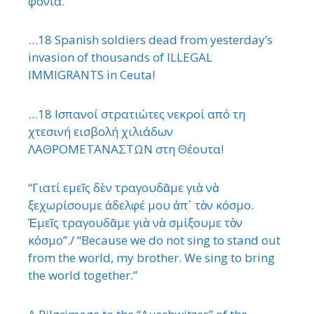
φονιά.
…18 Spanish soldiers dead from yesterday’s
invasion of thousands of ILLEGAL
IMMIGRANTS in Ceuta!
…18 Ισπανοί στρατιώτες νεκροί από τη
χτεσινή εισβολή χιλιάδων
ΛΑΘΡΟΜΕΤΑΝΑΣΤΩΝ στη Θέουτα!
“Γιατί εμεῖς δὲν τραγουδᾶμε γιὰ νὰ
ξεχωρίσουμε ἀδελφέ μου ἀπ᾿ τὸν κόσμο.
Ἐμεῖς τραγουδᾶμε γιὰ νὰ σμίξουμε τὸν
κόσμο”./ “Because we do not sing to stand out
from the world, my brother. We sing to bring
the world together.”