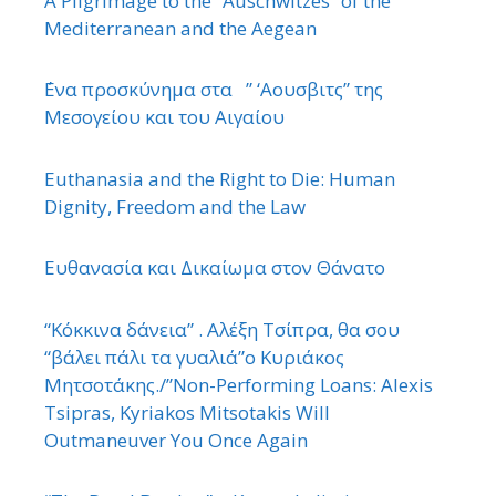
A Pilgrimage to the “Auschwitzes” of the
Mediterranean and the Aegean
΄Ενα προσκύνημα στα ” ‘Αουσβιτς” της
Μεσογείου και του Αιγαίου
Euthanasia and the Right to Die: Human
Dignity, Freedom and the Law
Ευθανασία και Δικαίωμα στον Θάνατο
“Κόκκινα δάνεια” . Αλέξη Τσίπρα, θα σου
“βάλει πάλι τα γυαλιά”ο Κυριάκος
Μητσοτάκης./”Non-Performing Loans: Alexis
Tsipras, Kyriakos Mitsotakis Will
Outmaneuver You Once Again