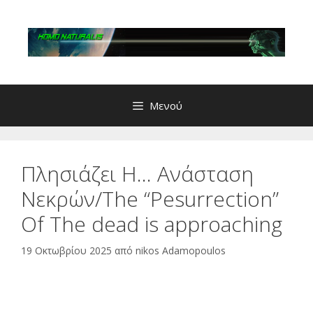
Μετάβαση
σε
περιεχόμενο
Μενού
Πλησιάζει Η… Ανάσταση
Νεκρών/The “Ρesurrection”
Οf Τhe dead is approaching
19 Οκτωβρίου 2025
από
nikos Adamopoulos