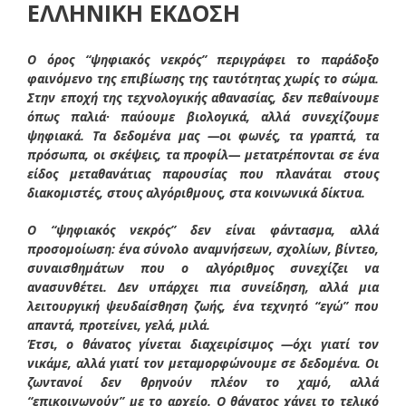
ΕΛΛΗΝΙΚΗ ΕΚΔΟΣΗ
Ο όρος “ψηφιακός νεκρός” περιγράφει το παράδοξο
φαινόμενο της επιβίωσης της ταυτότητας χωρίς το σώμα.
Στην εποχή της τεχνολογικής αθανασίας, δεν πεθαίνουμε
όπως παλιά· παύουμε βιολογικά, αλλά συνεχίζουμε
ψηφιακά. Τα δεδομένα μας —οι φωνές, τα γραπτά, τα
πρόσωπα, οι σκέψεις, τα προφίλ— μετατρέπονται σε ένα
είδος μεταθανάτιας παρουσίας που πλανάται στους
διακομιστές, στους αλγόριθμους, στα κοινωνικά δίκτυα.
Ο “ψηφιακός νεκρός” δεν είναι φάντασμα, αλλά
προσομοίωση: ένα σύνολο αναμνήσεων, σχολίων, βίντεο,
συναισθημάτων που ο αλγόριθμος συνεχίζει να
ανασυνθέτει. Δεν υπάρχει πια συνείδηση, αλλά μια
λειτουργική ψευδαίσθηση ζωής, ένα τεχνητό “εγώ” που
απαντά, προτείνει, γελά, μιλά.
Έτσι, ο θάνατος γίνεται διαχειρίσιμος —όχι γιατί τον
νικάμε, αλλά γιατί τον μεταμορφώνουμε σε δεδομένα. Οι
ζωντανοί δεν θρηνούν πλέον το χαμό, αλλά
“επικοινωνούν” με το αρχείο. Ο θάνατος χάνει το τελικό