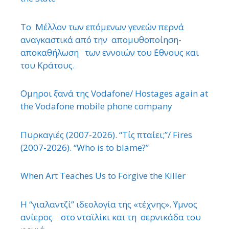
Το Μέλλον των επόμενων γενεών περνά
αναγκαστικά από την απομυθοποίηση-
αποκαθήλωση των εννοιών του ΄Εθνους και
του Κράτους.
΄Ομηροι ξανά της Vodafone/ Hostages again at
the Vodafone mobile phone company
Πυρκαγιές (2007-2026). “Τίς πταίει;”/ Fires
(2007-2026). “Who is to blame?”
When Art Teaches Us to Forgive the Killer
Η “γιαλαντζί” ιδεολογία της «τέχνης». ΄Υμνος
ανίερος στο νταϊλίκι και τη σερνικάδα του