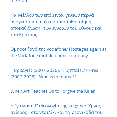
the State
Το Μέλλον των επόμενων γενεών περνά
αναγκαστικά από την απομυθοποίηση-
αποκαθήλωση των εννοιών του ΄Εθνους και
του Κράτους.
΄Ομηροι ξανά της Vodafone/ Hostages again at
the Vodafone mobile phone company
Πυρκαγιές (2007-2026). “Τίς πταίει;”/ Fires
(2007-2026). “Who is to blame?”
When Art Teaches Us to Forgive the Killer
Η “γιαλαντζί” ιδεολογία της «τέχνης». ΄Υμνος
ανίερος στο νταϊλίκι και τη σερνικάδα του