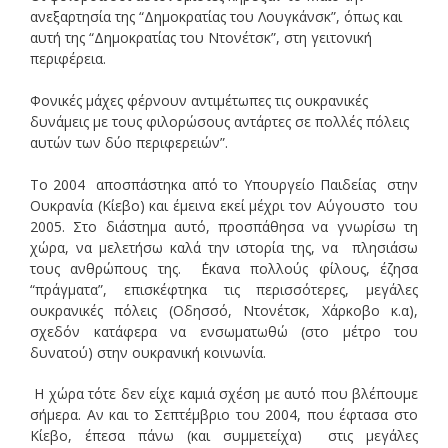
ανεξαρτησία της “Δημοκρατίας του Λουγκάνσκ”, όπως και
αυτή της “Δημοκρατίας του Ντονέτσκ”, στη γειτονική
περιφέρεια.
Φονικές μάχες φέρνουν αντιμέτωπες τις ουκρανικές
δυνάμεις με τους φιλορώσους αντάρτες σε πολλές πόλεις
αυτών των δύο περιφερειών”.
Το 2004 αποσπάστηκα από το Υπουργείο Παιδείας στην
Ουκρανία (Κίεβο) και έμεινα εκεί μέχρι τον Αύγουστο του
2005. Στο διάστημα αυτό, προσπάθησα να γνωρίσω τη
χώρα, να μελετήσω καλά την ιστορία της, να πλησιάσω
τους ανθρώπους της. ΄Εκανα πολλούς φίλους, έζησα
“πράγματα”, επισκέφτηκα τις περισσότερες, μεγάλες
ουκρανικές πόλεις (Οδησσό, Ντονέτσκ, Χάρκοβο κ.α),
σχεδόν κατάφερα να ενσωματωθώ (στο μέτρο του
δυνατού) στην ουκρανική κοινωνία.
Η χώρα τότε δεν είχε καμιά σχέση με αυτό που βλέπουμε
σήμερα. Αν και το Σεπτέμβριο του 2004, που έφτασα στο
Κίεβο, έπεσα πάνω (και συμμετείχα) στις μεγάλες