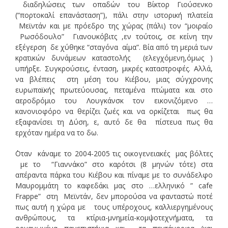
διαδηλώσεις των οπαδών του Βίκτορ Γιούσενκο
(“πορτοκαλί επανάσταση”), πάλι στην ιστορική πλατεία
Μεϊντάν και με πρόεδρο της χώρας (πάλι) τον “μοιραίο
Ρωσόδουλο” Γιανουκόβιτς ,εν τούτοις, σε κείνη την
εξέγερση δε χύθηκε “σταγόνα αίμα”. Βία από τη μεριά των
κρατικών δυνάμεων καταστολής (ελεγχόμενη,όμως )
υπήρξε. Συγκρούσεις, ένταση, μικρές καταστροφές. Αλλά,
να βλέπεις στη μέση του Κιέβου, μιας σύγχρονης
ευρωπαϊκής πρωτεύουσας, πεταμένα πτώματα και στο
αεροδρόμιο του Λουγκάνσκ τον εικονιζόμενο …
κανονιοφόρο να θερίζει ζωές και να ορκίζεται πως θα
εξαφανίσει τη Δύση, ε, αυτό δε θα πίστευα πως θα
ερχόταν ημέρα να το δω.
΄Οταν κάναμε το 2004-2005 τις οικογενειακές μας βόλτες
με το “Γιαννάκο” στο καρότσι
(8 μηνών τότε) στα
απέραντα πάρκα του Κιέβου και πίναμε με το συνάδελφο
Μαυρομμάτη το καφεδάκι μας στο …ελληνικό ” cafe
Frappe” στη Μεϊντάν, δεν μπορούσα να φανταστώ ποτέ
πως αυτή η χώρα με τους υπέροχους, καλλιεργημένους
ανθρώπους, τα κτίρια-μνημεία-κομψοτεχνήματα, τα