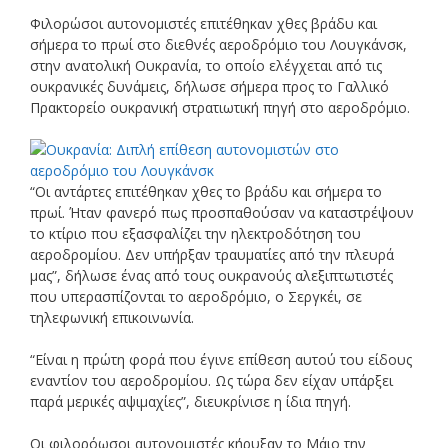
Φιλορώσοι αυτονομιστές επιτέθηκαν χθες βράδυ και
σήμερα το πρωί στο διεθνές αεροδρόμιο του Λουγκάνσκ,
στην ανατολική Ουκρανία, το οποίο ελέγχεται από τις
ουκρανικές δυνάμεις, δήλωσε σήμερα προς το Γαλλικό
Πρακτορείο ουκρανική στρατιωτική πηγή στο αεροδρόμιο.
“Οι αντάρτες επιτέθηκαν χθες το βράδυ και σήμερα το
πρωί. Ήταν φανερό πως προσπαθούσαν να καταστρέψουν
το κτίριο που εξασφαλίζει την ηλεκτροδότηση του
αεροδρομίου. Δεν υπήρξαν τραυματίες από την πλευρά
μας”, δήλωσε ένας από τους ουκρανούς αλεξιπτωτιστές
που υπερασπίζονται το αεροδρόμιο, ο Σεργκέι, σε
τηλεφωνική επικοινωνία.
“Είναι η πρώτη φορά που έγινε επίθεση αυτού του είδους
εναντίον του αεροδρομίου. Ως τώρα δεν είχαν υπάρξει
παρά μερικές αψιμαχίες”, διευκρίνισε η ίδια πηγή.
Οι φιλορόωσοι αυτονομιστές κήρυξαν το Μάιο την