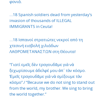
φονιά.
…18 Spanish soldiers dead from yesterday’s
invasion of thousands of ILLEGAL
IMMIGRANTS in Ceuta!
…18 Ισπανοί στρατιώτες νεκροί από τη
χτεσινή εισβολή χιλιάδων
ΛΑΘΡΟΜΕΤΑΝΑΣΤΩΝ στη Θέουτα!
“Γιατί εμεῖς δὲν τραγουδᾶμε γιὰ νὰ
ξεχωρίσουμε ἀδελφέ μου ἀπ᾿ τὸν κόσμο.
Ἐμεῖς τραγουδᾶμε γιὰ νὰ σμίξουμε τὸν
κόσμο”./ “Because we do not sing to stand out
from the world, my brother. We sing to bring
the world together.”