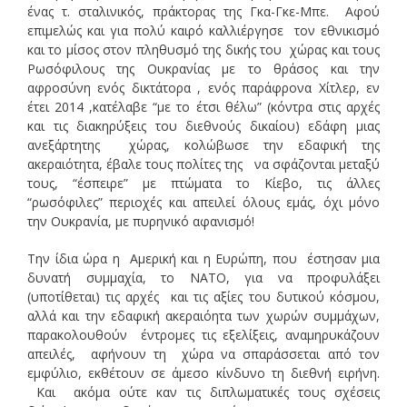
ένας τ. σταλινικός, πράκτορας της Γκα-Γκε-Μπε. Αφού
επιμελώς και για πολύ καιρό καλλιέργησε τον εθνικισμό
και το μίσος στον πληθυσμό της δικής του χώρας και τους
Ρωσόφιλους της Ουκρανίας με το θράσος και την
αφροσύνη ενός δικτάτορα , ενός παράφρονα Χίτλερ, εν
έτει 2014 ,κατέλαβε “με το έτσι θέλω” (κόντρα στις αρχές
και τις διακηρύξεις του διεθνούς δικαίου) εδάφη μιας
ανεξάρτητης χώρας, κολώβωσε την εδαφική της
ακεραιότητα, έβαλε τους πολίτες της να σφάζονται μεταξύ
τους, “έσπειρε” με πτώματα το Κίεβο, τις άλλες
“ρωσόφιλες” περιοχές και απειλεί όλους εμάς, όχι μόνο
την Ουκρανία, με πυρηνικό αφανισμό!
Την ίδια ώρα η Αμερική και η Ευρώπη, που έστησαν μια
δυνατή συμμαχία, το ΝΑΤΟ, για να προφυλάξει
(υποτίθεται) τις αρχές και τις αξίες του δυτικού κόσμου,
αλλά και την εδαφική ακεραιόητα των χωρών συμμάχων,
παρακολουθούν έντρομες τις εξελίξεις, αναμηρυκάζουν
απειλές, αφήνουν τη χώρα να σπαράσσεται από τον
εμφύλιο, εκθέτουν σε άμεσο κίνδυνο τη διεθνή ειρήνη.
Και ακόμα ούτε καν τις διπλωματικές τους σχέσεις