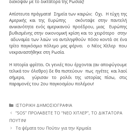
διέκοψαν με το δικτάτορα της Ρωσίας!
Απίστευτα πράγματα! Σημεία των καιρών; ΄Οχι. Η τύχη της
Αμερικής και της Ευρώπης σκόνταψε στην παντελή
ανικανότητα ενός αμερικανού προέδρου, μιας Ευρώπης
βυθισμένης στην οικονομική κρίση και το χειρότερο στην
αδυναμία των λαών να αντιληφθούν πόσο κοντά σε ένα
τρίτο παγκόσμιο πόλεμο μας φέρνει ο Νέος Χίτλερ που
νεκραναστήθηκε στη Ρωσία.
Η Ιστορία φρίττει. Οι γενιές που έρχονται (αν αποφύγουμε
τελικά τον όλεθρο) δε θα πιστεύουν πως ηγέτες και λαοί
σήμερα, γύρισαν το ρολόι της ιστορίας πίσω, στις
παραμονές του 2ου παγκοσμίου πολέμου!
Κατηγορίες
ΙΣΤΟΡΙΚΗ ΔΗΜΟΣΙΟΓΡΑΦΙΑ
“SOS” ΠΡΟΛΑΒΕΤΕ ΤΟ “ΝΕΟ ΧΙΤΛΕΡ”, ΤΟ ΔΙΚΤΑΤΟΡΑ
ΠΟΥΤΙΝ!
Τα ψέματα του Πούτιν για την Κριμαία