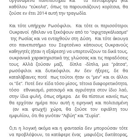
οργανωμένα πανεπιστήμια και τα πεντάμορφα (και
καθόλου “εύκολα”, όπως τα παρουσιάζουν) κορίτσια, θα
ζούσε εν έτει 2014 αυτή την τραγωδία.
Και τότε υπήρχαν Ρωσόφιλοι. Και τότε οι περισσότεροι
Ουκρανοί ήθελαν να ξεκόψουν από το “σφιχταγκάλιασμα”
της Ρωσίας και να ενταχθούν στη Δύση. Και τότε άκουγα
στο πανεπιστήμιο του Σεφτσένκο κάποιους Ουκρανούς
καθηγητές (ήταν η εξαίρεση) να υπερτονίζουν τα δικά τους,
ουκρανικά χαρακτηριστικά της γλώσσας και τις παραδόσεις
τους. Αλλά ζούσαν μαζί, δίπλα -δίπλα, μια “ράτσα”,
ρωσόφιλοι και δυτικόφιλοι. Αν δεν ήξερες, δε θα
καταλάβαινες ποτέ πως τούτοι ήταν οι “μεν” και οι άλλοι
οι “δε”. Ποτέ δεν είδα τόσο μίσος, τέτοια διαφορετικότητα,
τόσο εθνικισμό, ρατσισμό και αγριότητα στον ίδιο λαό,
στην ίδια φυλή, όπως σήμερα. Δε θα πίστευε κανείς πως
θα ερχόταν ημέρα που αυτή η ειρηνική και πολιτισμένη
(αν και φτωχή) χώρα, θα ζούσε τον εφιάλτη του
εμφυλίου, ότι θα γινόταν “Λιβύη” και “Συρία”.
΄Ο,τι η λογική ακόμα και η φαντασία δεν μπορούσαν τότε
να προβλέψουν, τα κατάφερε ένας μαφιόζος δικτάτορας,