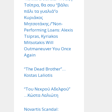
Τσίπρα, θα σου “βάλει
πάλι τα γυαλιά”ο
Κυριάκος
Μητσοτάκης./”Non-
Performing Loans: Alexis
Tsipras, Kyriakos
Mitsotakis Will
Outmaneuver You Once
Again
“The Dead Brother”…
Kostas Laliotis
“Του Νεκρού Αδελφού”
…Κώστα Λαλιώτη
Novartis Scandal: