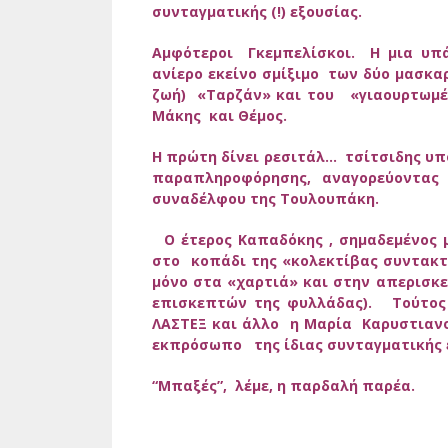
συνταγματικής (!) εξουσίας.
Αμφότεροι Γκεμπελίσκοι. Η μια υπ
ανίερο εκείνο σμίξιμο των δύο μασκα
ζωή) «Ταρζάν» και του «γιαουρτωμέ
Μάκης και Θέμος.
Η πρώτη δίνει ρεσιτάλ… τσίτσιδης υπ
παραπληροφόρησης, αναγορεύοντα
συναδέλφου της Τουλουπάκη.
Ο έτερος Καπαδόκης , σημαδεμένος μ
στο κοπάδι της «κολεκτίβας συντακ
μόνο στα «χαρτιά» και στην απερισ
επισκεπτών της φυλλάδας). Τούτος
ΛΑΣΤΕΞ και άλλο η Μαρία Καρυστιαν
εκπρόσωπο της ίδιας συνταγματική
“Μπαξές”, λέμε, η παρδαλή παρέα.