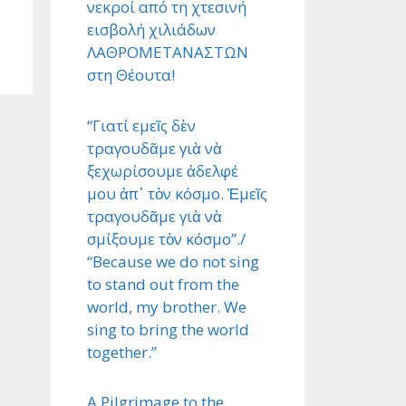
νεκροί από τη χτεσινή
εισβολή χιλιάδων
ΛΑΘΡΟΜΕΤΑΝΑΣΤΩΝ
στη Θέουτα!
“Γιατί εμεῖς δὲν
τραγουδᾶμε γιὰ νὰ
ξεχωρίσουμε ἀδελφέ
μου ἀπ᾿ τὸν κόσμο. Ἐμεῖς
τραγουδᾶμε γιὰ νὰ
σμίξουμε τὸν κόσμο”./
“Because we do not sing
to stand out from the
world, my brother. We
sing to bring the world
together.”
A Pilgrimage to the