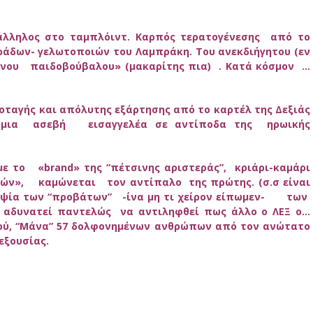
άλληλος στο ταμπλόιντ. Καρπός τερατογένεσης από το
ράδων- γελωτοποιών του Λαμπράκη. Του ανεκδιήγητου (εν
νου παιδοβούβαλου» (μακαρίτης πια) . Κατά κόσμον …
οταγής και απόλυτης εξάρτησης από το καρτέλ της Δεξιάς
ς μια ασεβή εισαγγελέα σε αντίποδα της ηρωικής
ε το «brand» της “πέτσινης αριστεράς”, κριάρι-καμάρι
τών», καμώνεται τον αντίπαλο της πρώτης. (σ.σ είναι
κεψία των “προβάτων” -ίνα μη τι χείρον είπωμεν- των
 αδυνατεί παντελώς να αντιληφθεί πως άλλο ο ΛΕΞ ο…
ού, “Μάνα” 57 δολφονημένων ανθρώπων από τον ανώτατο
ς εξουσίας.