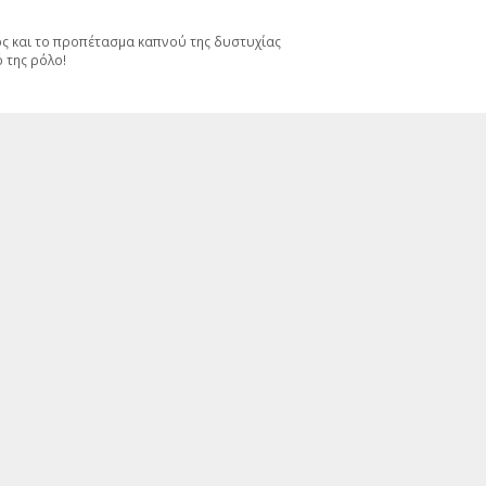
ός και το προπέτασμα καπνού της δυστυχίας
 της ρόλο!