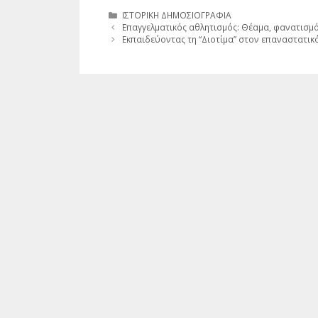
Κατηγορίες
ΙΣΤΟΡΙΚΗ ΔΗΜΟΣΙΟΓΡΑΦΙΑ
Επαγγελματικός αθλητισμός: Θέαμα, φανατισμ
Εκπαιδεύοντας τη “Διοτίμα” στον επαναστατικό