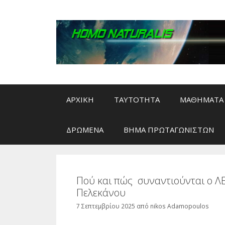
Μετάβαση
σε
περιεχόμενο
ΑΡΧΙΚΗ
ΤΑΥΤΟΤΗΤΑ
ΜΑΘΗΜΑΤΑ 
ΔΡΩΜΕΝΑ
ΒΗΜΑ ΠΡΩΤΑΓΩΝΙΣΤΩΝ
Πού και πώς συναντιούνται ο ΛΕ
Πελεκάνου
7 Σεπτεμβρίου 2025
από
nikos Adamopoulos