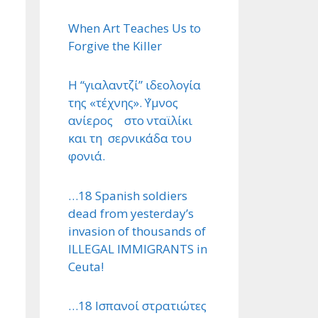
When Art Teaches Us to
Forgive the Killer
Η “γιαλαντζί” ιδεολογία
της «τέχνης». ΄Υμνος
ανίερος στο νταϊλίκι
και τη σερνικάδα του
φονιά.
…18 Spanish soldiers
dead from yesterday’s
invasion of thousands of
ILLEGAL IMMIGRANTS in
Ceuta!
…18 Ισπανοί στρατιώτες