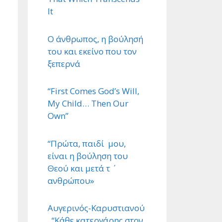
It
Ο άνθρωπος, η βούλησή
του και εκείνο που τον
ξεπερνά
“First Comes God’s Will,
My Child… Then Our
Own”
“Πρώτα, παιδί μου,
είναι η βούληση του
Θεού και μετά τ ΄
ανθρώπου»
Αυγερινός-Καρυστιανού
. “Κάθε κατεργάρης στον