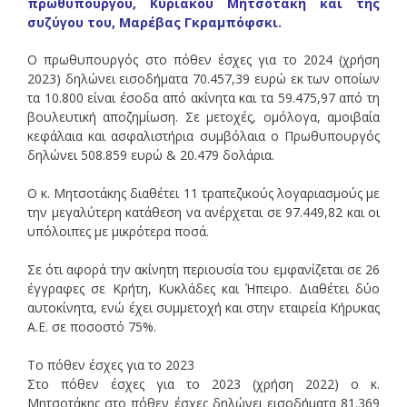
πρωθυπουργού, Κυριάκου Μητσοτάκη και της
συζύγου του, Μαρέβας Γκραμπόφσκι.
Ο πρωθυπουργός στο πόθεν έσχες για το 2024 (χρήση
2023) δηλώνει εισοδήματα 70.457,39 ευρώ εκ των οποίων
τα 10.800 είναι έσοδα από ακίνητα και τα 59.475,97 από τη
βουλευτική αποζημίωση. Σε μετοχές, ομόλογα, αμοιβαία
κεφάλαια και ασφαλιστήρια συμβόλαια ο Πρωθυπουργός
δηλώνει 508.859 ευρώ & 20.479 δολάρια.
Ο κ. Μητσοτάκης διαθέτει 11 τραπεζικούς λογαριασμούς με
την μεγαλύτερη κατάθεση να ανέρχεται σε 97.449,82 και οι
υπόλοιπες με μικρότερα ποσά.
Σε ότι αφορά την ακίνητη περιουσία του εμφανίζεται σε 26
έγγραφες σε Κρήτη, Κυκλάδες και Ήπειρο. Διαθέτει δύο
αυτοκίνητα, ενώ έχει συμμετοχή και στην εταιρεία Κήρυκας
Α.Ε. σε ποσοστό 75%.
Το πόθεν έσχες για το 2023
Στο πόθεν έσχες για το 2023 (χρήση 2022) ο κ.
Μητσοτάκης στο πόθεν έσχες δηλώνει εισοδήματα 81.369