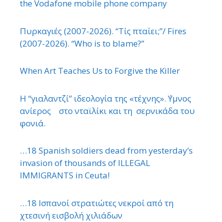
the Vodafone mobile phone company
Πυρκαγιές (2007-2026). “Τίς πταίει;”/ Fires
(2007-2026). “Who is to blame?”
When Art Teaches Us to Forgive the Killer
Η “γιαλαντζί” ιδεολογία της «τέχνης». ΄Υμνος
ανίερος στο νταϊλίκι και τη σερνικάδα του
φονιά.
…18 Spanish soldiers dead from yesterday’s
invasion of thousands of ILLEGAL
IMMIGRANTS in Ceuta!
…18 Ισπανοί στρατιώτες νεκροί από τη
χτεσινή εισβολή χιλιάδων