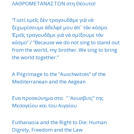
ΛΑΘΡΟΜΕΤΑΝΑΣΤΩΝ στη Θέουτα!
“Γιατί εμεῖς δὲν τραγουδᾶμε γιὰ νὰ
ξεχωρίσουμε ἀδελφέ μου ἀπ᾿ τὸν κόσμο.
Ἐμεῖς τραγουδᾶμε γιὰ νὰ σμίξουμε τὸν
κόσμο”./ “Because we do not sing to stand out
from the world, my brother. We sing to bring
the world together.”
A Pilgrimage to the “Auschwitzes” of the
Mediterranean and the Aegean
΄Ενα προσκύνημα στα ” ‘Αουσβιτς” της
Μεσογείου και του Αιγαίου
Euthanasia and the Right to Die: Human
Dignity, Freedom and the Law