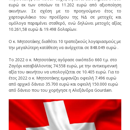
ευρώ εκ των οποίων τα 11.202 ευρώ από αξιοποίηση
ακινήτων. Σε σχέση με το προηγούμενο έτος το
χαρτοφυλάκιο του προέδρου της ΝΔ σε μετοχές και
ομόλογα παραμένει σταθερό, ενώ δηλώνει μετοχές αξίας
10.261,58 ευρώ & 19.498 δολαρίων.
Ο κ. Μητσοτάκης διαθέτει 10 τραπεζικούς λογαριασμούς με
την μεγαλύτερη κατάθεση να ανέρχεται σε 848.049 ευρώ .
Το 2022 ο κ. Μητσοτάκης αγόρασε οικόπεδο 660 τ.μ. στο
Ζαγόρι καταβάλλοντας 74.558 ευρώ, με την αντικειμενική
αξία του ακινήτου να υπολογίζεται σε 10.405 ευρώ. Για το
έτος 2022 ο κ. Μητσοτάκης εμφανίζει οφειλή 7.496 ευρώ
από αρχικό δάνειο 35.700 ευρώ και οφειλή 150.000 ευρώ
από δάνειο που του χορήγησε η Αλεξάνδρα Gourdain.