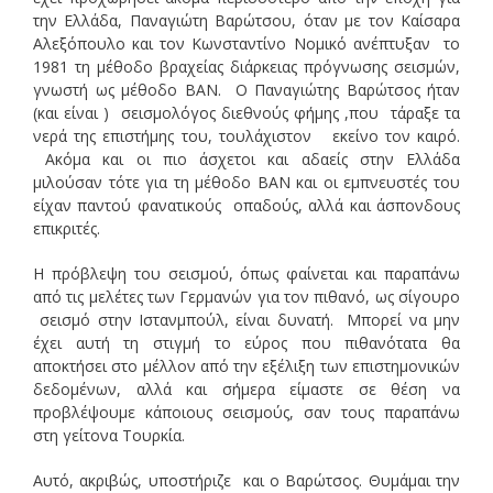
την Ελλάδα, Παναγιώτη Βαρώτσου, όταν με τον Καίσαρα
Αλεξόπουλο και τον Κωνσταντίνο Νομικό ανέπτυξαν το
1981 τη μέθοδο βραχείας διάρκειας πρόγνωσης σεισμών,
γνωστή ως μέθοδο ΒΑΝ. Ο Παναγιώτης Βαρώτσος ήταν
(και είναι ) σεισμολόγος διεθνούς φήμης ,που τάραξε τα
νερά της επιστήμης του, τουλάχιστον εκείνο τον καιρό.
Ακόμα και οι πιο άσχετοι και αδαείς στην Ελλάδα
μιλούσαν τότε για τη μέθοδο ΒΑΝ και οι εμπνευστές του
είχαν παντού φανατικούς οπαδούς, αλλά και άσπονδους
επικριτές.
Η πρόβλεψη του σεισμού, όπως φαίνεται και παραπάνω
από τις μελέτες των Γερμανών για τον πιθανό, ως σίγουρο
σεισμό στην Ιστανμπούλ, είναι δυνατή. Μπορεί να μην
έχει αυτή τη στιγμή το εύρος που πιθανότατα θα
αποκτήσει στο μέλλον από την εξέλιξη των επιστημονικών
δεδομένων, αλλά και σήμερα είμαστε σε θέση να
προβλέψουμε κάποιους σεισμούς, σαν τους παραπάνω
στη γείτονα Τουρκία.
Αυτό, ακριβώς, υποστήριζε και ο Βαρώτσος. Θυμάμαι την