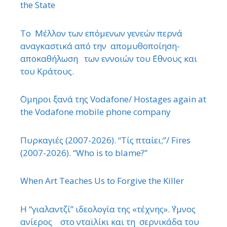
the State
Το Μέλλον των επόμενων γενεών περνά
αναγκαστικά από την απομυθοποίηση-
αποκαθήλωση των εννοιών του ΄Εθνους και
του Κράτους.
΄Ομηροι ξανά της Vodafone/ Hostages again at
the Vodafone mobile phone company
Πυρκαγιές (2007-2026). “Τίς πταίει;”/ Fires
(2007-2026). “Who is to blame?”
When Art Teaches Us to Forgive the Killer
Η “γιαλαντζί” ιδεολογία της «τέχνης». ΄Υμνος
ανίερος στο νταϊλίκι και τη σερνικάδα του