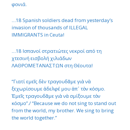
φονιά.
…18 Spanish soldiers dead from yesterday’s
invasion of thousands of ILLEGAL
IMMIGRANTS in Ceuta!
…18 Ισπανοί στρατιώτες νεκροί από τη
χτεσινή εισβολή χιλιάδων
ΛΑΘΡΟΜΕΤΑΝΑΣΤΩΝ στη Θέουτα!
“Γιατί εμεῖς δὲν τραγουδᾶμε γιὰ νὰ
ξεχωρίσουμε ἀδελφέ μου ἀπ᾿ τὸν κόσμο.
Ἐμεῖς τραγουδᾶμε γιὰ νὰ σμίξουμε τὸν
κόσμο”./ “Because we do not sing to stand out
from the world, my brother. We sing to bring
the world together.”