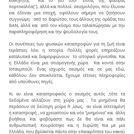
καθηγητής και το γιο του! “Ελλάς της φαιδράς
πορτοκαλέας”), αλλά και πολλοί σεισμολόγοι, που έλυναν
και έδεναν μια εποχή, οφείλουν σήμερα να ζητήσουν
συγγνώμη από το Βαρώτσο, τους άλλους της ομάδας του
ΒΑΝ, αλλά και από τον κόσμο που ταλαιπώρησαν με την
παραπληροφόρηση και την ψευδολογία τους.
Οι συνέπειες των φυσικών καταστροφών για τη ζωή είναι
τεράστιες λέει η Ιστορία. Πολλές φορές επηρεάζουν
καταλυτικά και διαμορφώνουν το ιστορικό γίγνεσθαι. Και
η Ελλάδα είναι μια σεισμογενής χώρα. Και κοντά στην
Ιστανμπούλ. ΄Ενας ισχυρός σεισμός και σε μας εδώ,
καθόλου δεν αποκλείεται. ΄Εχουμε τέτοιες πληροφορίες
από υπεύθυνες πηγές.
Κι αν είναι καταστροφικός ο σεισμός αυτός ,τότε τα
δεδομένα αλλάζουν στη χώρα μας . Τα μνημόνια θα
περάσουν σε δεύτερη μοίρα ΄Η ,ίσως, αν είναι εκτεταμένη
η καταστροφή , να χρειαστούν και νέα “μνημόνια” και άλλη
βοήθεια. Και φοβόμαστε πως δε θα είναι και πάλι
ανθρωπιστική. Κουράστηκε και η Ευρώπη πια με μια
Ελλάδα, που βρίσκεται πάντα στην επικαιρότητα του κακού