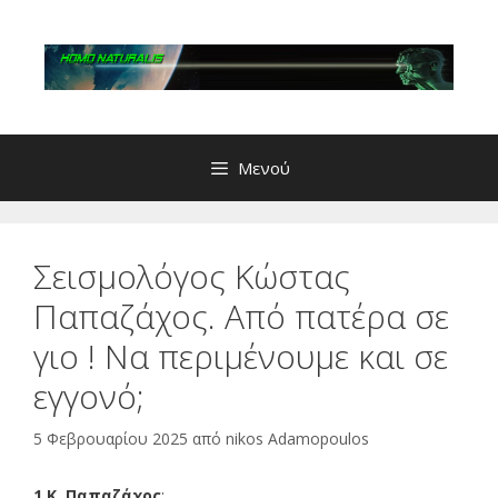
Μετάβαση
σε
περιεχόμενο
Μενού
Σεισμολόγος Κώστας
Παπαζάχος. Από πατέρα σε
γιο ! Να περιμένουμε και σε
εγγονό;
5 Φεβρουαρίου 2025
από
nikos Adamopoulos
1.Κ. Παπαζάχος
: