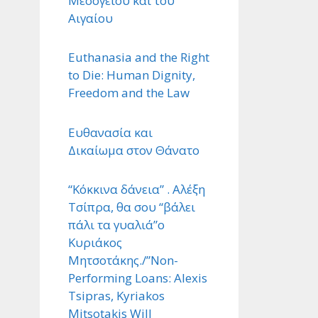
Μεσογείου και του
Αιγαίου
Euthanasia and the Right
to Die: Human Dignity,
Freedom and the Law
Ευθανασία και
Δικαίωμα στον Θάνατο
“Κόκκινα δάνεια” . Αλέξη
Τσίπρα, θα σου “βάλει
πάλι τα γυαλιά”ο
Κυριάκος
Μητσοτάκης./”Non-
Performing Loans: Alexis
Tsipras, Kyriakos
Mitsotakis Will