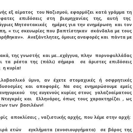
νής εξ αίματος του Ναζισμού, εφαρμόζει κατά γράμμα τη
φατες επιδόσεις στη βιομηχανίας της, αυτή της
άγριες Μητσοτακικές ημέρες για την ενημέρωση και τον
έμπη, « τις σκευωρίες που βαπτίστηκαν σκάνδαλα με τους
ρήθηκαν». Ανεξάντλητες, όμοιες αναφορές και πάντα με
ακά, της γνωστής και με…εχέγγυα, πλην πορνοφυλλάδας
ει τα ρέστα της (πάλι) σήμερα σε άριστες επιδόσεις
 η κυρία!
λοβασλικό ύμνο, αν έχετε στομαχικές ή οσφρητικές
υσοσμίες και αποφορές. Να σας ενημερώσουμε εμείς
ανηγυρικού της ευγενούς κυρίας στους γαλαζοαίματους
Ντεγκρές και Ελληνάρες, όπως τους χαρακτηρίζει , ως
άτων των βασιλέων!
ίς αποκλίσεις , ναζιστικής αρχής, που λέμε στην αρχή:
ειρά ετών εγκλήματα (ανοσιουργήματα) σε βάρος της