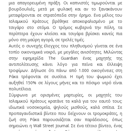
μια απαγορευμένη πράξη. Οι καπνιστές τιμωρούνται με
βουρδουλιές, μετά με φυλακή και αν το ξανακάνουν
μεταφέρονται σε στρατόπεδα στην έρημο. Ενα μέλος του
Ισλαμικού Κράτους βρέθηκε αποκεφαλισμένο με το
τσιγάρο στο στόμα. Ο τρόμος κυβερνά την πόλη, τα
περίπτερα έχουν κλείσει και τσιγάρα βρίσκει κανείς πια
μόνο στη μαύρη αγορά, σε τρελές τιμές.
Αυτός ο συνεχής έλεγχος του πληθυσμού γίνεται σε ένα
τοπίο οικονομικά νεκρό, με μεγάλες ανισότητες. Μιλώντας
στην εφημερίδα The Guardian ένας μαχητής της
αντιπολίτευσης κάνει λόγο για πείνα και έλλειψη
τροφίμων. Δήλωσε ότι πάνω από 1.000 οικογένειες στη
Ράκα τρέφονται σε συσίτια. Η τιμή του ψωμιού έχει
αυξηθεί 150% σε λίγους μήνες και το πόσιμο νερό είναι
πολυτέλεια.
Σύμφωνα με ορισμένες μαρτυρίες, οι μαχητές του
Ισλαμικού Κράτους κρατάνε τα καλά για τον εαυτό τους:
ιδιωτικά νοσοκομεία, ψηλούς μισθούς, καλά σπίτια. Σε
προπαγανδιστικά βίντεο που δείχνουν οι τρομοκράτες, η
ζωή στη Ράκα παρουσιάζεται σαν παράδεισος, όπως
σημειώνει η Wall Street Journal. Σε ένα τέτοιο βίντεο, ένας