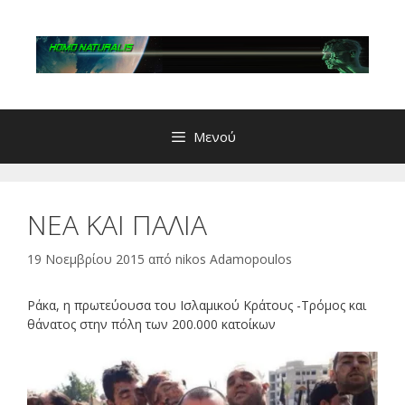
Μετάβαση
σε
περιεχόμενο
Μενού
ΝΕΑ ΚΑΙ ΠΑΛΙΑ
19 Νοεμβρίου 2015
από
nikos Adamopoulos
Ράκα, η πρωτεύουσα του Iσλαμικού Κράτους -Τρόμος και
θάνατος στην πόλη των 200.000 κατοίκων