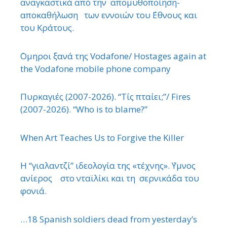
αναγκαστικά από την απομυθοποίηση-
αποκαθήλωση των εννοιών του ΄Εθνους και
του Κράτους.
΄Ομηροι ξανά της Vodafone/ Hostages again at
the Vodafone mobile phone company
Πυρκαγιές (2007-2026). “Τίς πταίει;”/ Fires
(2007-2026). “Who is to blame?”
When Art Teaches Us to Forgive the Killer
Η “γιαλαντζί” ιδεολογία της «τέχνης». ΄Υμνος
ανίερος στο νταϊλίκι και τη σερνικάδα του
φονιά.
…18 Spanish soldiers dead from yesterday’s