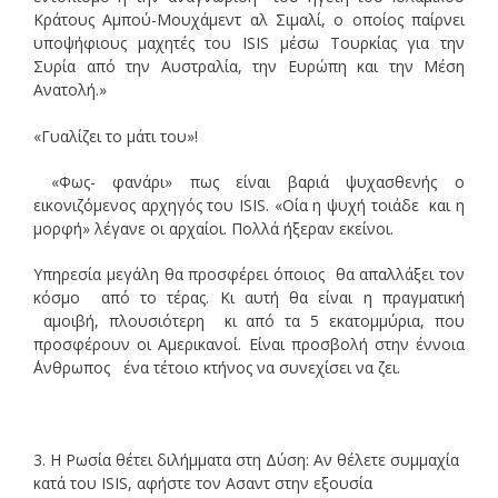
Κράτους Αμπού-Μουχάμεντ αλ Σιμαλί, ο οποίος παίρνει
υποψήφιους μαχητές του ISIS μέσω Τουρκίας για την
Συρία από την Αυστραλία, την Ευρώπη και την Μέση
Ανατολή.»
«Γυαλίζει το μάτι του»!
«Φως- φανάρι» πως είναι βαριά ψυχασθενής ο
εικονιζόμενος αρχηγός του ISIS. «Οία η ψυχή τοιάδε και η
μορφή» λέγανε οι αρχαίοι. Πολλά ήξεραν εκείνοι.
Υπηρεσία μεγάλη θα προσφέρει όποιος θα απαλλάξει τον
κόσμο από το τέρας. Κι αυτή θα είναι η πραγματική
αμοιβή, πλουσιότερη κι από τα 5 εκατομμύρια, που
προσφέρουν οι Αμερικανοί. Είναι προσβολή στην έννοια
΄Ανθρωπος ένα τέτοιο κτήνος να συνεχίσει να ζει.
3. Η Ρωσία θέτει διλήμματα στη Δύση: Αν θέλετε συμμαχία
κατά του ISIS, αφήστε τον Ασαντ στην εξουσία