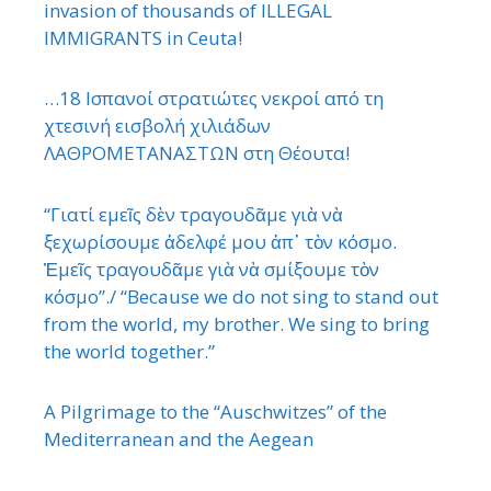
invasion of thousands of ILLEGAL
IMMIGRANTS in Ceuta!
…18 Ισπανοί στρατιώτες νεκροί από τη
χτεσινή εισβολή χιλιάδων
ΛΑΘΡΟΜΕΤΑΝΑΣΤΩΝ στη Θέουτα!
“Γιατί εμεῖς δὲν τραγουδᾶμε γιὰ νὰ
ξεχωρίσουμε ἀδελφέ μου ἀπ᾿ τὸν κόσμο.
Ἐμεῖς τραγουδᾶμε γιὰ νὰ σμίξουμε τὸν
κόσμο”./ “Because we do not sing to stand out
from the world, my brother. We sing to bring
the world together.”
A Pilgrimage to the “Auschwitzes” of the
Mediterranean and the Aegean