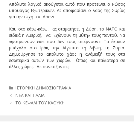
Απόλυτα λογικό ακούγεται αυτό που προτείνει ο Ρώσος
υπουργός Εξωτερικών. Ας αποφασίσει ο λαός της Συρίας
για την τύχη του ΄Ασαντ.
Και, στο κάτω-κάτω, ας σταματήσει η Δύση, το ΝΑΤΟ και
ειδικά η Αμερική, να «χώνουν τη μύτη» τους παντού. Να
«φυτρώνουν εκεί που δεν τους σπέρνουν». Τα έκαναν
μπάχαλο στο Ιράκ, την Αίγυπτο τη Λιβύη, τη Συρία.
Δημιούργησε το απόλυτο χάος η ανάμειξή τους στα
εσωτερικά αυτών των χωρών. ΄Οπως και παλιότερα σε
άλλες χώρες. Δε συνετίζονται;
Κατηγορίες
ΙΣΤΟΡΙΚΗ ΔΗΜΟΣΙΟΓΡΑΦΙΑ
ΝΕΑ ΚΑΙ ΠΑΛΙΑ
ΤΟ ΚΕΦΑΛΙ ΤΟΥ ΚΑΟΥΚΗ.