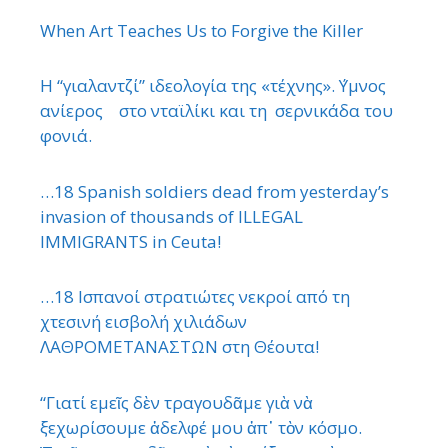
When Art Teaches Us to Forgive the Killer
Η “γιαλαντζί” ιδεολογία της «τέχνης». ΄Υμνος
ανίερος στο νταϊλίκι και τη σερνικάδα του
φονιά.
…18 Spanish soldiers dead from yesterday’s
invasion of thousands of ILLEGAL
IMMIGRANTS in Ceuta!
…18 Ισπανοί στρατιώτες νεκροί από τη
χτεσινή εισβολή χιλιάδων
ΛΑΘΡΟΜΕΤΑΝΑΣΤΩΝ στη Θέουτα!
“Γιατί εμεῖς δὲν τραγουδᾶμε γιὰ νὰ
ξεχωρίσουμε ἀδελφέ μου ἀπ᾿ τὸν κόσμο.