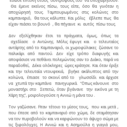
έδωσε εντολή στους συντρόφους του να υποχωρήσουν.
Θα έμενε εκείνος πίσω, τους είπε, όσο θα γινόταν η
αποχώρησή τους. Ταμπουρωμένος στις κολώνες στο
καμπαναριό, θα τους κάλυπτε. Και μόλις έβλεπε πως θα
είχαν πιάσει το βουνό , θα πήγαινε κι αυτός πίσω τους.
Δεν εξελίχθηκαν έτσι τα πράγματα, όμως, όπως τα
σχεδίασε ο Αντώνης. Μόλις έφυγε και ο τελευταίος
αντάρτης από το Καμπαναριό, οι χωροφύλακες ζώσανε το
παλικάρι από παντού. Δεν είχε τρόπο διαφυγής και
αποφάσισε να πεθάνει πολεμώντας σαν το Διάκο, παρά να
παραδοθεί, Δέκα ολόκληρες ώρες κράτησε. Και όταν έριξε
και την τελευταία ντουφεκιά, βγήκε ακάλυπτος από την
κολώνα, έπιασε το σκοινί από το γλωσσίδι και άρχισε
να χτυπά την καμπάνα πανηγυρικά. “΄Οπως κάνουνε στο
μοναστήρι στο Σεπετώ, όταν βγάνανε την εικόνα με τη
Χάρη της”, μοιρολογούσε η Αννιώ η μάνα του .
Τον γαζώσανε. ΄Ηταν τέτοιο το μίσος τους, που και μετά ,
που έπεσε από το καμπαναριό στο χώμα, δε σταμάτησαν
να τον πυροβολούν και να καρφώνουν το άψυχο σώμα με
τις ξιφολόγχες. Η Αννιώ και η Ασημούλα η γιαγιά μου,