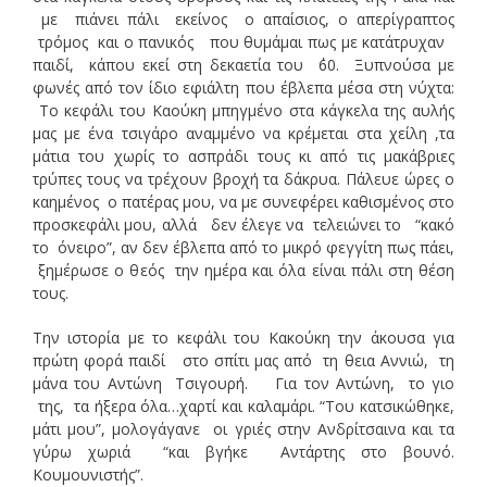
με πιάνει πάλι εκείνος ο απαίσιος, ο απερίγραπτος
τρόμος και ο πανικός που θυμάμαι πως με κατάτρυχαν
παιδί, κάπου εκεί στη δεκαετία του ΄60. Ξυπνούσα με
φωνές από τον ίδιο εφιάλτη που έβλεπα μέσα στη νύχτα:
Το κεφάλι του Καούκη μπηγμένο στα κάγκελα της αυλής
μας με ένα τσιγάρο αναμμένο να κρέμεται στα χείλη ,τα
μάτια του χωρίς το ασπράδι τους κι από τις μακάβριες
τρύπες τους να τρέχουν βροχή τα δάκρυα. Πάλευε ώρες ο
καημένος ο πατέρας μου, να με συνεφέρει καθισμένος στο
προσκεφάλι μου, αλλά δεν έλεγε να τελειώνει το “κακό
το όνειρο”, αν δεν έβλεπα από το μικρό φεγγίτη πως πάει,
ξημέρωσε ο θεός την ημέρα και όλα είναι πάλι στη θέση
τους.
Την ιστορία με το κεφάλι του Κακούκη την άκουσα για
πρώτη φορά παιδί στο σπίτι μας από τη θεια Αννιώ, τη
μάνα του Αντώνη Τσιγουρή. Για τον Αντώνη, το γιο
της, τα ήξερα όλα…χαρτί και καλαμάρι. “Του κατσικώθηκε,
μάτι μου”, μολογάγανε οι γριές στην Ανδρίτσαινα και τα
γύρω χωριά “και βγήκε Αντάρτης στο βουνό.
Κουμουνιστής”.