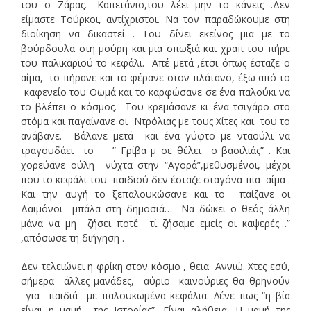
του ο Ζάρας. -Καπετάνιο,του λέει μην το κάνεις .Δεν
είμαστε Τούρκοι, αντίχριστοι. Να τον παραδώκουμε στη
διοίκηση να δικαστεί . Του δίνει εκείνος μια με το
βούρδουλα στη μούρη και μια σπωξιά και χραπ του πήρε
του παλικαριού το κεφάλι. Απέ μετά ,έτσι όπως έσταζε ο
αίμα, το πήρανε και το φέρανε στον πλάτανο, έξω από το
καφενείο του Θωμά και το καρφώσανε σε ένα παλούκι να
το βλέπει ο κόσμος. Του κρεμάσανε κι ένα τσιγάρο στο
στόμα και παγαίνανε οι Ντρόλιας με τους Χίτες και του το
ανάβανε. Βάλανε μετά και ένα γύφτο με νταούλι να
τραγουδάει το ” Γρίβα μ σε θέλει ο βασιλιάς” . Και
χορεύανε ούλη νύχτα στην “Αγορά”,μεθυσμένοι, μέχρι
που το κεφάλι του παιδιού δεν έσταζε σταγόνα πια αίμα .
Και την αυγή το ξεπαλουκώσανε και το παίζανε οι
Δαιμόνοι μπάλα στη δημοσιά… Να δώκει ο θεός άλλη
μάνα να μη ζήσει ποτέ τί ζήσαμε εμείς οι καψερές…”
,απόσωσε τη διήγηση .
Δεν τελειώνει η φρίκη στον κόσμο , θεια Αννιώ. Χτες εσύ,
σήμερα άλλες μανάδες, αύριο καινούριες θα θρηνούν
για παιδιά με παλουκωμένα κεφάλια. Λένε πως “η βία
είναι η μαμή της Ιστορίας”. Είναι αλήθεια. Η μαμή της