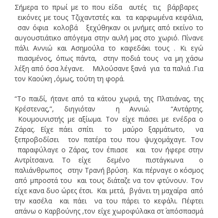
Σήμερα το πρωί με το που είδα αυτές τις βάρβαρες
εικόνες με τους Τζιχαντστές και τα καρφωμένα κεφάλια,
σαν όφια κολοβά ξεχύθηκαν οι μνήμες από εκείνο το
αυγουστιάτικο απόγεμα στην αυλή μας στο χωριό. Πίνανε
πάλι Αννιώ και Ασημούλα το καφεδάκι τους . Κι εγώ
πιασμένος, όπως πάντα, στην ποδιά τους να μη χάσω
λέξη από όσα λέγανε. Μιλούσανε ξανά για τα παλιά .Για
τον Καούκη ,όμως, τούτη τη φορά.
“Το παιδί, ήτανε από τα κάτου χωριά, της Πλατιάνας, της
Κρέστενας,”, διηγιόταν η Αννιώ. “Αντάρτης.
Κουμουνιστής με αξίωμα. Τον είχε πιάσει με ενέδρα ο
Ζάρας. Είχε πάει σπίτι το μαύρο ξαρμάτωτο, να
ξεπροβοδίσει τον πατέρα του που ψυχομάχαγε. Τον
παραφύλαγε ο Ζάρας, τον έπιασε και τον ήφερε στην
Αντρίτσαινα. Το είχε δεμένο πιστάγκωνα ο
παλιάνθρωπος στην Τρανή βρύση. Και πέρναγε ο κόσμος
από μπροστά του και τους διάταζε να τον φτύνουν. Τον
είχε κανα δυο ώρες έτσι. Και μετά, βγάνει τη μαχαίρα από
την κασέλα και πάει να του πάρει το κεφάλι. Πέφτει
απάνω ο Καρβούνης ,τον είχε χωροφύλακα στ΄ απόσπασμά