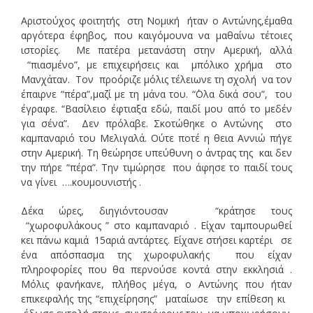
Αριστούχος φοιτητής στη Νομική ήταν ο Αντώνης,έμαθα
αργότερα έφηβος, που καιγόμουνα να μαθαίνω τέτοιες
ιστορίες. Με πατέρα μετανάστη στην Αμερική, αλλά
“πιασμένο”, με επιχειρήσεις και μπόλικο χρήμα στο
Μανχάταν. Τον προόριζε μόλις τέλειωνε τη σχολή να τον
έπαιρνε “πέρα”,μαζί με τη μάνα του. “΄Ολα δικά σου”, του
έγραφε. “Βασίλειο έφτιαξα εδώ, παιδί μου από το μεδέν
για σένα”. Δεν πρόλαβε. Σκοτώθηκε ο Αντώνης στο
καμπαναριό του Μελιγαλά. Ούτε ποτέ η θεια Αννιώ πήγε
στην Αμερική. Τη θεώρησε υπεύθυνη ο άντρας της και δεν
την πήρε “πέρα”. Την τιμώρησε που άφησε το παιδί τους
να γίνει ….κουμουνιστής .
Δέκα ώρες, διηγιόντουσαν “κράτησε τους
“χωροφυλάκους ” στο καμπαναριό . Είχαν ταμπουρωθεί
κει πάνω καμιά 15αριά αντάρτες. Είχανε στήσει καρτέρι σε
ένα απόσπασμα της χωροφυλακής που είχαν
πληροφορίες που θα περνούσε κοντά στην εκκλησιά .
Μόλις φανήκανε, πλήθος μέγα, ο Αντώνης που ήταν
επικεφαλής της “επιχείρησης” ματαίωσε την επίθεση κι