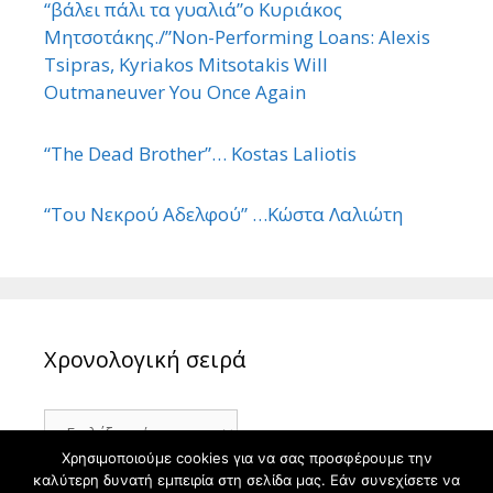
“βάλει πάλι τα γυαλιά”ο Κυριάκος
Μητσοτάκης./”Non-Performing Loans: Alexis
Tsipras, Kyriakos Mitsotakis Will
Outmaneuver You Once Again
“The Dead Brother”… Kostas Laliotis
“Του Νεκρού Αδελφού” …Κώστα Λαλιώτη
Χρονολογική σειρά
Χρονολογική
σειρά
Χρησιμοποιούμε cookies για να σας προσφέρουμε την
καλύτερη δυνατή εμπειρία στη σελίδα μας. Εάν συνεχίσετε να