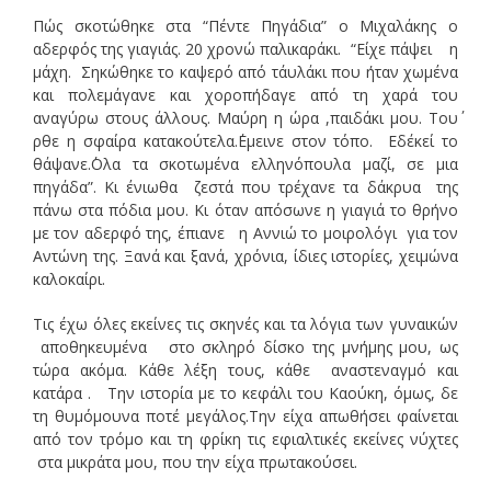
Πώς σκοτώθηκε στα “Πέντε Πηγάδια” ο Μιχαλάκης ο
αδερφός της γιαγιάς. 20 χρονώ παλικαράκι. “Είχε πάψει η
μάχη. Σηκώθηκε το καψερό από τ΄αυλάκι που ήταν χωμένα
και πολεμάγανε και χοροπήδαγε από τη χαρά του
αναγύρω στους άλλους. Μαύρη η ώρα ,παιδάκι μου. Του΄
ρθε η σφαίρα κατακούτελα.΄Εμεινε στον τόπο. Εδ΄εκεί το
θάψανε.΄Ολα τα σκοτωμένα ελληνόπουλα μαζί, σε μια
πηγάδα”. Κι ένιωθα ζεστά που τρέχανε τα δάκρυα της
πάνω στα πόδια μου. Κι όταν απόσωνε η γιαγιά το θρήνο
με τον αδερφό της, έπιανε η Αννιώ το μοιρολόγι για τον
Αντώνη της. Ξανά και ξανά, χρόνια, ίδιες ιστορίες, χειμώνα
καλοκαίρι.
Τις έχω όλες εκείνες τις σκηνές και τα λόγια των γυναικών
αποθηκευμένα στο σκληρό δίσκο της μνήμης μου, ως
τώρα ακόμα. Κάθε λέξη τους, κάθε αναστεναγμό και
κατάρα . Την ιστορία με το κεφάλι του Καούκη, όμως, δε
τη θυμόμουνα ποτέ μεγάλος.Την είχα απωθήσει φαίνεται
από τον τρόμο και τη φρίκη τις εφιαλτικές εκείνες νύχτες
στα μικράτα μου, που την είχα πρωτακούσει.