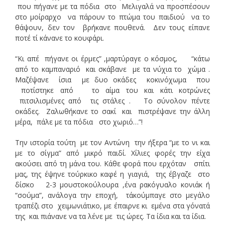
που πήγανε με τα πόδια στο Μελιγαλά να προσπέσουν
στο μοίραρχο να πάρουν το πτώμα του παιδιού να το
θάψουν, δεν τον βρήκανε πουθενά. Δεν τους είπανε
ποτέ τί κάνανε το κουφάρι.
“Κι απέ πήγανε οι έρμες” ,μαρτύραγε ο κόσμος, “κάτω
από το καμπαναριό και σκάβανε με τα νύχια το χώμα .
Μαζέψανε ίσια με δυο οκάδες κοκινόχωμα που
ποτίστηκε από το αίμα του και κάτι κοτρώνες
πιτσιλισμένες από τις στάλες . Το σύνολον πέντε
οκάδες. Ζαλωθήκανε το σακί και πιστρέψανε την άλλη
μέρα, πάλε με τα πόδια στο χωριό…”!
Την ιστορία τούτη με τον Αντώνη την ήξερα “με το νι και
με το σίγμα” από μικρό παιδί. Χίλιες φορές την είχα
ακούσει από τη μάνα του. Κάθε φορά που ερχόταν σπίτι
μας, της έψηνε τούρκικο καφέ η γιαγιά, της έβγαζε στο
δίσκο 2-3 μουστοκούλουρα ,ένα ρακόγυαλο κονιάκ ή
“σούμα”, ανάλογα την εποχή, τ΄ακούμπαγε στο μεγάλο
τραπέζι στο χειμωνιάτικο, με έπαιρνε κι εμένα στα γόνατά
της και πιάνανε να τα λένε με τις ώρες. Τα ίδια και τα ίδια.