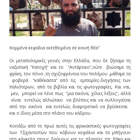
Κομμένα κεφάλια εκτεθειμένα σε κοινή θέα”
Οι μεταπολεμικές γενιές στην Ελλάδα, που δε ζήσαμε τη
ναζιστική “Κατοχή” και το “Αντάρτικο”,ούτε βιώσαμε τη
φρίκη, τον πόνο ,τη σχιζοφρένεια του πολέμου ,μάθαμε τα
φοβερά “καθέκαστα” από τις εμπειρίες-διηγήσεις των
παλιότερων, από τα βιβλία και τις φωτογραφίες. Και ναι,
μεν, μπορεί να λένε πως “μια εικόνα, χίλιες λέξεις”, αλλά
είναι εντελώς αλλιώτικο να βλέπεις και να συλλογιέσαι
από την εικόνα και εντελώς διαφορετικό να βρίσκεσαι
και ο ίδιος μέσα στο πλάνο του κάδρου.
Κοιτάζω από το πρωί αυτές τις φρικιαστικές φωτογραφίες
των Τζιχαντιστών που κόβουν κεφάλια και τα μπήγουν
στα κάγκελα στους δρόμους και τις πλατείες της Ράκα και