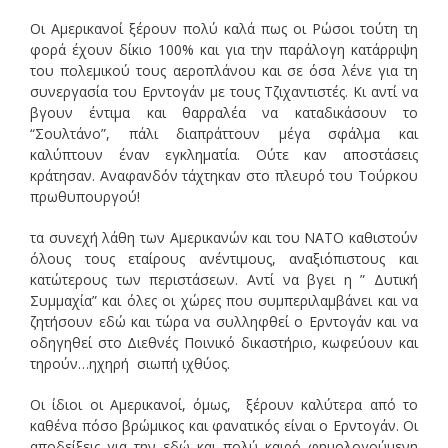
Οι Αμερικανοί ξέρουν πολύ καλά πως οι Ρώσοι τούτη τη
φορά έχουν δίκιο 100% και για την παράλογη κατάρριψη
του πολεμικού τους αεροπλάνου και σε όσα λένε για τη
συνεργασία του Ερντογάν με τους Τζιχαντιστές. Κι αντί να
βγουν έντιμα και θαρραλέα να καταδικάσουν το
“Σουλτάνο”, πάλι διαπράττουν μέγα σφάλμα και
καλύπτουν έναν εγκληματία. Ούτε καν αποστάσεις
κράτησαν. Αναφανδόν τάχτηκαν στο πλευρό του Τούρκου
πρωθυπουργού!
τα συνεχή λάθη των Αμερικανών και του ΝΑΤΟ καθιστούν
όλους τους εταίρους ανέντιμους, αναξιόπιστους και
κατώτερους των περιστάσεων. Αντί να βγει η ” Δυτική
Συμμαχία” και όλες οι χώρες που συμπεριλαμβάνει και να
ζητήσουν εδώ και τώρα να συλληφθεί ο Ερντογάν και να
οδηγηθεί στο Διεθνές Ποινικό δικαστήριο, κωφεύουν και
τηρούν…ηχηρή σιωπή ιχθύος.
Οι ίδιοι οι Αμερικανοί, όμως, ξέρουν καλύτερα από το
καθένα πόσο βρώμικος και φανατικός είναι ο Ερντογάν. Οι
αποδείξεις για την εδώ και πολύ καιρό φημολογούμενη