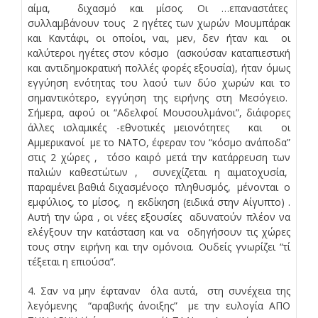
αίμα, διχασμό και μίσος. Οι …επαναστάτες
συλλαμβάνουν τους 2 ηγέτες των χωρών Μουμπάρακ
και Καντάφι, οι οποίοι, ναι, μεν, δεν ήταν και οι
καλύτεροι ηγέτες στον κόσμο (ασκούσαν καταπιεστική
και αντιδημοκρατική πολλές φορές εξουσία), ήταν όμως
εγγύηση ενότητας του λαού των δύο χωρών και το
σημαντικότερο, εγγύηση της ειρήνης στη Μεσόγειο.
Σήμερα, αφού οι “Αδελφοί Μουσουλμάνοι”, διάφορες
άλλες ισλαμικές -εθνοτικές μειονότητες και οι
Αμμερικανοί με το ΝΑΤΟ, έφεραν τον “κόσμο ανάποδα”
στις 2 χώρες , τόσο καιρό μετά την κατάρρευση των
παλιών καθεστώτων , συνεχίζεται η αιματοχυσία,
παραμένει βαθιά διχασμένοςο πληθυσμός, μένονται ο
εμφύλιος, το μίσος, η εκδίκηση (ειδικά στην Αίγυπτο) .
Αυτή την ώρα , οι νέες εξουσίες αδυνατούν πλέον να
ελέγξουν την κατάσταση και να οδηγήσουν τις χώρες
τους στην ειρήνη και την ομόνοια. Ουδείς γνωρίζει “τί
τέξεται η επιούσα”.
4. Σαν να μην έφταναν όλα αυτά, στη συνέχεια της
λεγόμενης “αραβικής άνοιξης” με την ευλογία ΑΠΟ