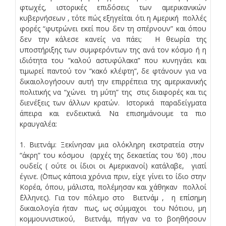
φτωχές, ιστορικές επιδόσεις των αμερικανικών
κυβερνήσεων , τότε πώς εξηγείται ότι η Αμερική πολλές
φορές “φυτρώνει εκεί που δεν τη σπέρνουν” και όπου
δεν την κάλεσε κανείς να πάει; Η θεωρία της
υποστήριξης των συμφερόντων της ανά τον κόσμο ή η
ιδιότητα του “καλού αστυφύλακα” που κυνηγάει και
τιμωρεί παντού τον “κακό κλέφτη”, δε φτάνουν για να
δικαιολογήσουν αυτή την επιρρέπεια της αμερικανικής
πολιτικής να “χώνει τη μύτη” της στις διαφορές και τις
διενέξεις των άλλων κρατών. Ιστορικά παραδείγματα
άπειρα και ενδεικτικά. Να επισημάνουμε τα πιο
κραυγαλέα:
1. Βιετνάμ: Ξεκίνησαν μια ολόκληρη εκστρατεία στην
“άκρη” του κόσμου (αρχές της δεκαετίας του ’60) ,που
ουδείς ( ούτε οι ίδιοι οι Αμερικανοί) κατάλαβε, γιατί
έγινε. (΄Οπως κάποια χρόνια πριν, είχε γίνει το ίδιο στην
Κορέα, όπου, μάλιστα, πολέμησαν και χάθηκαν πολλοί
΄Ελληνες). Για τον πόλεμο στο Βιετνάμ , η επίσημη
δικαιολογία ήταν πως, ως σύμμαχοι του Νότιου, μη
κομμουνιστικού, Βιετνάμ, πήγαν να το βοηθήσουν