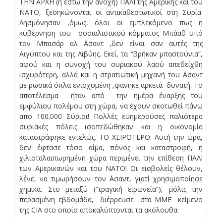
ΤΗΝ ΑΡΧΗ (ή έστω την ανοχή) ΠΑΛΙ της Αμερικής και του
ΝΑΤΟ, ξεσηκώνονται οι αντικαθεστωτικοί στη Συρία.
Λησμόνησαν ,όμως, όλοι οι εμπλεκόμενο πως η
κυβέρνηση του σοσιαλιστικού κόμματος Μπάαθ υπό
τον Μπασάρ αλ ΄Ασαντ ,δεν είναι σαν αυτές της
Αιγύπτου και της Λιβύης. Εκεί, τα “βρήκαν μπαστούνια”,
αφού και η συνοχή του συριακού λαού απεδείχθη
ισχυρότερη, αλλά και η στρατιωτική μηχανή του ΄Ασαντ
με ρωσικά όπλα ενισχυμένη ,φάνηκε αρκετά δυνατή. Το
αποτέλεσμα ήταν από την ημέρα έναρξης του
εμφύλιου πολέμου στη χώρα, να έχουν σκοτωθεί πάνω
απο 100.000 Σύριοι! Πολλές ευημερούσες παλιότερα
συριακές πόλεις ισοπεδώθηκαν και η οικονομία
καταστράφηκε εντελώς. ΤΟ ΧΕΙΡΟΤΕΡΟ: Αυτή την ώρα,
δεν έφτασε τόσο αίμα, πόνος και καταστροφή, η
χιλιοταλαιπωρημένη χώρα περιμένει την επίθεση ΠΑΛΙ
των Αμερικανών και του ΝΑΤΟ! Οι εισβολείς θέλουν,
λένε, να τιμωρήσουν τον ΄Ασαντ, γιατί χρησιμοποίησε
χημικά. Στο μεταξύ (“τραγική ειρωνεία”), μόλις την
περασμένη εβδομάδα, διέρρευσε στα MME κείμενο
της CIA στο οποίο αποκαλύπτονται τα ακόλουθα: