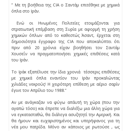
” Με τη βοήθεια της CIA ο Σαντάμ επιτέθηκε με χημικά
όπλα στο Ιράν.
Ενώ οι Ηνωμένες Πολιτείες ετοιμάζονται για
στρατιωτική επέμβαση στη Συρία με αφορμή τη χρήση
χημικών όπλων από το καθεστώς Άσαντ, έρχεται στη
δημοσιότητα έγγραφο της CIA που αποκαλύπτει ότι
πριν από 20 χρόνια είχαν βοηθήσει τον Σαντάμ
Χουσεΐν να πραγματοποιήσει χημικές επιθέσεις κατά
του Ιράν.
Το Ιράκ εξαπέλυσε την ίδια χρονιά τέσσερις επιθέσεις
με χημικά όπλα εναντίον του Ιράν προκαλώντας
χιλιάδες νεκρούς! Η χειρότερη επίθεση με αέριο σαρίν
έγινε τον Απρίλιο του 1988.”
Αν με ανάγκαζαν να φύγω απ΄αυτή τη χώρα (που την
αγαπώ τόσο) και έπρεπε να διαλέξω μια άλλη χώρα για
να εγκατασταθώ, θα διάλεγα ασυζητητί την Αμερική. Και
θα ήμουν και ευχαριστημένος και υπερήφανος για τη
νέα μου πατρίδα. Μόνο αν κάποιος με ρωτούσε , ως