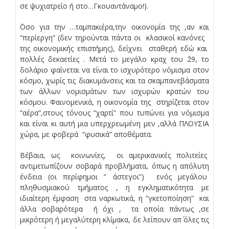
σε ψυχιατρείο ή στο…Γκουαντάναμο!).
΄Οσο για την …ταμπακιέρα,την οικονομία της ,αν και
“περίεργη” (δεν τηρούνται πάντα οι κλασικοί κανόνες
της οικονομικής επιστήμης), δείχνει σταθερή εδώ και
πολλές δεκαετίες . Μετά το μεγάλο κραχ του ΄29, το
δολάριο φαίνεται να είναι το ισχυρότερο νόμισμα στον
κόσμο, χωρίς τις διακυμάνσεις και τα σκαμπανεβάσματα
των άλλων νομισμάτων των ισχυρών κρατών του
κόσμου. Φαινομενικά, η οικονομία της στηρίζεται στον
“αέρα”,στους τόνους “χαρτί” που τυπώνει για νόμισμα
και είναι κι αυτή μια υπερχρεωμένη μεν ,αλλά ΠΛΟΥΣΙΑ
χώρα, με φοβερά “φυσικά” αποθέματα.
Βέβαια, ως κοινωνίες, οι αμερικανικές πολιτείες
αντιμετωπίζουν σοβαρά προβλήματα, όπως η απόλυτη
ένδεια (οι περίφημοι ” άστεγοι”) ενός μεγάλου
πληθυσμιακού τμήματος , η εγκληματικότητα με
ιδιαίτερη έμφαση στα ναρκωτικά, η “γκετοποίηση” και
άλλα σοβαρότερα ή όχι , τα οποία πάντως ,σε
μικρότερη ή μεγαλύτερη κλίμακα, δε λείπουν απ΄ όλες τις