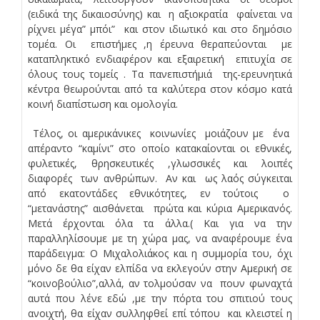
(ειδικά της δικαιοσύνης) και η αξιοκρατία φαίνεται να
ρίχνει μέγα” μπόι” και στον ιδιωτικό και στο δημόσιο
τομέα. Οι επιστήμες ,η έρευνα θεραπεύονται με
καταπληκτικό ενδιαφέρον και εξαιρετική επιτυχία σε
όλους τους τομείς . Τα πανεπιστήμιά της-ερευνητικά
κέντρα θεωρούνται από τα καλύτερα στον κόσμο κατά
κοινή διαπίστωση και ομολογία.
Τέλος, οι αμερικάνικες κοινωνίες μοιάζουν με ένα
απέραντο “καμίνι” στο οποίο κατακαίονται οι εθνικές,
φυλετικές, θρησκευτικές ,γλωσσικές και λοιπές
διαφορές των ανθρώπων. Αν και ως λαός σύγκειται
από εκατοντάδες εθνικότητες, εν τούτοις ο
“μετανάστης” αισθάνεται πρώτα και κύρια Αμερικανός.
Μετά έρχονται όλα τα άλλα.( Και για να την
παραλληλίσουμε με τη χώρα μας, να αναφέρουμε ένα
παράδειγμα: Ο Μιχαλολιάκος και η συμμορία του, όχι
μόνο δε θα είχαν ελπίδα να εκλεγούν στην Αμερική σε
“κοινοβούλιο”,αλλά, αν τολμούσαν να πουν φωναχτά
αυτά που λένε εδώ ,με την πόρτα του σπιτιού τους
ανοιχτή, θα είχαν συλληφθεί επί τόπου και κλειστεί η