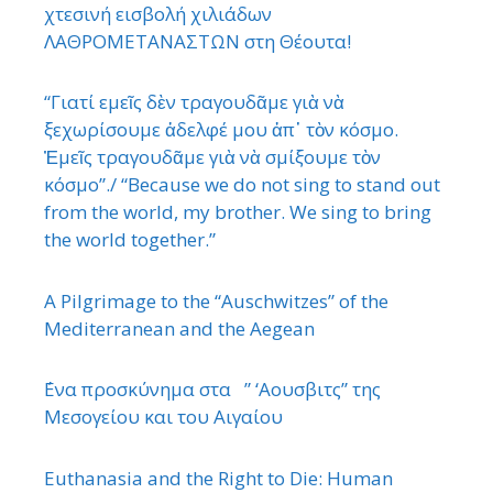
χτεσινή εισβολή χιλιάδων
ΛΑΘΡΟΜΕΤΑΝΑΣΤΩΝ στη Θέουτα!
“Γιατί εμεῖς δὲν τραγουδᾶμε γιὰ νὰ
ξεχωρίσουμε ἀδελφέ μου ἀπ᾿ τὸν κόσμο.
Ἐμεῖς τραγουδᾶμε γιὰ νὰ σμίξουμε τὸν
κόσμο”./ “Because we do not sing to stand out
from the world, my brother. We sing to bring
the world together.”
A Pilgrimage to the “Auschwitzes” of the
Mediterranean and the Aegean
΄Ενα προσκύνημα στα ” ‘Αουσβιτς” της
Μεσογείου και του Αιγαίου
Euthanasia and the Right to Die: Human