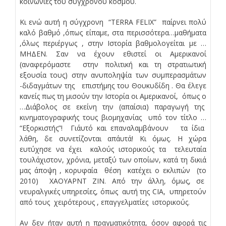
κοινωνίες του σύγχρονου κόσμου.
Κι ενώ αυτή η σύγχρονη “TERRA FELIX” παίρνει πολύ
καλό βαθμό ,όπως είπαμε, στα περισσότερα…μαθήματα
,όλως περιέργως , στην Ιστορία βαθμολογείται με …
ΜΗΔΕΝ. Σαν να έχουν εθιστεί οι Αμερικανοί
(αναφερόμαστε στην πολιτική και τη στρατιωτική
εξουσία τους) στην ανυποληψία των συμπερασμάτων
-διδαγμάτων της επιστήμης του Θουκυδίδη . Θα έλεγε
κανείς πως τη μισούν την Ιστορία οι Αμερικανοί, όπως ο
…Διάβολος σε εκείνη την (απαίσια) παραγωγή της
κινηματογραφικής τους βιομηχανίας υπό τον τίτλο …
“Εξορκιστής”! Γι΄αυτό και επαναλαμβάνουν τα ίδια
λάθη, δε συνετίζονται απ΄αυτά! Κι όμως. Η χώρα
ευτύχησε να έχει καλούς ιστορικούς τα τελευταία
τουλάχιστον, χρόνια, μεταξύ των οποίων, κατά τη δικιά
μας άποψη , κορυφαία θέση κατέχει ο εκλιπών (το
2010) XAOYΑΡΝΤ ΖΙΝ. Από την άλλη, όμως, σε
νευραλγικές υπηρεσίες, όπως αυτή της CIA, υπηρετούν
από τους χειρότερους , επαγγελματίες ιστορικούς.
Αν δεν ήταν αυτή η πραγματικότητα, όσον αφορά τις