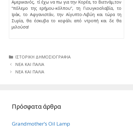
Αμερικανός, τί έχω να πω για την Κορέα, το Βιετνάμ,τον
“πόλεμο της ερήμου-κόλπου”, τη Γιουγκοσλαβία, το
Ιράκ, το Αφγανιστάν, την Αίγυπτο-Λιβύη και τώρα τη
Συρία, θα έσκυβα το κεφάλι από ντροπή και δε θα
μιλούσα!
Κατηγορίες
ΙΣΤΟΡΙΚΗ ΔΗΜΟΣΙΟΓΡΑΦΙΑ
ΝΕΑ ΚΑΙ ΠΑΛΙΑ
ΝΕΑ ΚΑΙ ΠΑΛΙΑ
Πρόσφατα άρθρα
Grandmother’s Oil Lamp