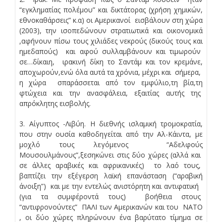
“εγκληματίας πολέμου” και δικτάτορας (χρήση χημικών,
εθνοκαθάρσεις” κ.α) οι Αμερικανοί εισβάλουν στη χώρα
(2003), την ισοπεδώνουν στρατιωτικά και οικονομικά
,αφήνουν πίσω τους χιλιάδες νεκρούς (δικούς τους και
ημεδαπούς) και αφού συλλαμβάνουν και τιμωρούν
σε…δίκαιη, ιρακινή δίκη το Σαντάμ και τον κρεμάνε,
αποχωρούν,ενώ όλα αυτά τα χρόνια, μέχρι και σήμερα,
η χώρα σπαράσσεται από τον εμφύλιο,τη βία,τη
φτώχεια και την ανασφάλεια, εξαιτίας αυτής της
απρόκλητης εισβολής.
3. Αίγυπτος -Λιβύη. Η διεθνής ισλαμική τρομοκρατία,
που στην ουσία καθοδηγείται από την Αλ-Κάιντα, με
μοχλό τους λεγόμενος “Αδελφούς
Μουσουλμάνους”,ξεσηκώνει στις δύο χώρες (αλλά και
σε άλλες αραβικές και αφρικανικές) το λαό τους,
βαπτίζει την εξέγερση λαϊκή επανάσταση (“αραβική
άνοιξη”) και με την εντελώς ανιστόρητη και αντιφατική
(για τα συμφέροντά τους) βοήθεια στους
“αντιφρονούντες” ΠΑΛΙ των Αμερικανών και του ΝΑΤΟ
, οι δύο χώρες πληρώνουν ένα βαρύτατο τίμημα σε