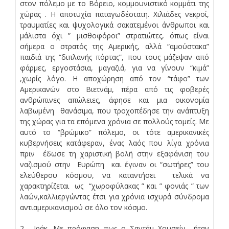
στον πόλεμο με το Βόρειο, κομμουνιστικό κομμάτι της
χώρας . Η αποτυχία παταγωδέστατη. Χιλιάδες νεκροί,
τραυματίες και ψυχολογικά σακατεμένοι άνθρωποι και
μάλιστα όχι ” μισθοφόροι” στρατιώτες, όπως είναι
σήμερα ο στρατός της Αμερικής, αλλά “αμούστακα”
παιδιά της “διπλανής πόρτας”, που τους μάζεψαν από
φάρμες, εργοστάσια, μαγαζιά, για να γίνουν “κιμά”
,χωρίς λόγο. Η αποχώρηση από τον “τάφο” των
Αμερικανών στο Βιετνάμ, πέρα από τις φοβερές
ανθρώπινες απώλειες, άφησε και μια οικονομία
λαβωμένη θανάσιμα, που τροχοπέδησε την ανάπτυξη
της χώρας για τα επόμενα χρόνια σε πολλούς τομείς. Με
αυτό το “βρώμικο” πόλεμο, οι τότε αμερικανικές
κυβερνήσεις κατάφεραν, ένας λαός που λίγα χρόνια
πριν έδωσε τη χαριστική βολή στην εξαφάνιση του
ναζισμού στην Ευρώπη και έγιναν οι “σωτήρες” του
ελεύθερου κόσμου, να καταντήσει τελικά να
χαρακτηρίζεται ως “χωροφύλακας ” και ” φονιάς ” των
λαών,καλλιεργώντας έτσι για χρόνια ισχυρά σύνδρομα
αντιαμερικανισμού σε όλο τον κόσμο.
2. Ιράκ. Με πρόφαση πως ο Σαντάμ Χουσείν ήταν