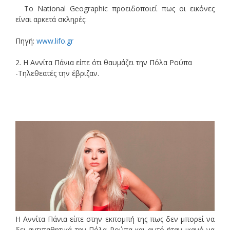
Το National Geographic προειδοποιεί πως οι εικόνες
είναι αρκετά σκληρές:
Πηγή:
www.lifo.gr
2. Η Αννίτα Πάνια είπε ότι θαυμάζει την Πόλα Ρούπα
-Τηλεθεατές την έβριζαν.
Η Αννίτα Πάνια είπε στην εκπομπή της πως δεν μπορεί να
δει αντιπαθητικά την Πόλα Ρούπα και αυτό ήταν ικανό να