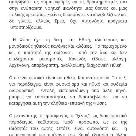
υποβιβάζει τις συμπεριφορές και τις δραστηριότητές του
στην ανύπαρκτη νοητική ικανότητα μιας ύαινας και μιας
πολικής αρκούδας. Εκείνες δικαιούνται να κανιβαλίζουν και
δε γίνεται αλλιώς. Εμείς, όχι. Αυτονόητα πράγματα
υποστηρίζουμε.
Η Φύση έχει τη δική της Ηθική, ιδιαίτερους και
μοναδικούς ηθικούς κανόνες και κώδικες. Το περιεχόμενο
και η ποιότητά της ορίζονται από την ίδια και δεν
επιδέχονται μετατροπές. Κανενός είδους αλλαγή.
Αρχέγονη, απαράγραπτη, αναλλοίωτη, διαχρονική Ηθική.
΄Ο,τι είναι φυσικό είναι και ηθικό. Και αντίστροφα. Το σεξ,
για παράδειγμα, είναι φυσικό,άρα και ηθικό και ουδεμία
διαφορετική εντολή, εκπορευόμενη από άλλη πηγή,
μπορεί να υποκαταστήσει, να διαστρεβλώσει και να
καταργήσει αυτή την αλήθεια -επιταγή της Φύσης.
Ο μετανάστης, ο πρόσφυγας, ο “ξένος”, ως διααφορετικό
παράδειγμα, καθίσταται “ιερό” πρόσωπο, ως εκ της
ιδιότητάς του αυτής. Οπότε, είναι αυτονόητη και η
συμπεριφορά μας απέναντί του. Καμιά εξουσία ή άλλης