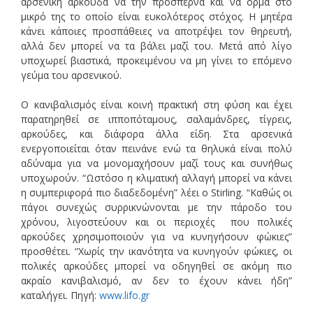
αρσενική αρκούδα να την προσπερνά και να ορμά στο
μικρό της το οποίο είναι ευκολότερος στόχος. Η μητέρα
κάνει κάποιες προσπάθειες να αποτρέψει τον θηρευτή,
αλλά δεν μπορεί να τα βάλει μαζί του. Μετά από λίγο
υποχωρεί βιαστικά, προκειμένου να μη γίνει το επόμενο
γεύμα του αρσενικού.
Ο κανιβαλισμός είναι κοινή πρακτική στη φύση και έχει
παρατηρηθεί σε ιπποπόταμους, σαλαμάνδρες, τίγρεις,
αρκούδες, και διάφορα άλλα είδη. Στα αρσενικά
ενεργοποιείται όταν πεινάνε ενώ τα θηλυκά είναι πολύ
αδύναμα για να μονομαχήσουν μαζί τους και συνήθως
υποχωρούν. “Ωστόσο η κλιματική αλλαγή μπορεί να κάνει
η συμπεριφορά πιο διαδεδομένη” λέει ο Stirling. “Kαθώς οι
πάγοι συνεχώς συρρικνώνονται με την πάροδο του
χρόνου, λιγοστεύουν και οι περιοχές που πολικές
αρκούδες χρησιμοποιούν για να κυνηγήσουν φώκιες”
προσθέτει. “Χωρίς την ικανότητα να κυνηγούν φώκιες, οι
πολικές αρκούδες μπορεί να οδηγηθεί σε ακόμη πιο
ακραίο κανιβαλισμό, αν δεν το έχουν κάνει ήδη”
καταλήγει. Πηγή:
www.lifo.gr