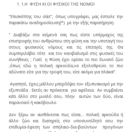
1.Η ΦΥΣΗ ΚΙ ΟΙ ΦΥΣΙΚΟΙ ΤΗΣ ΝΟΜΟΙ
“Επισκέπτης του σάιτ”, όπως υπογράφει, μας έστειλε την
παρακάτω αναδημοσίευση(*) με την εξής παρατήρηση:
” Διαβάζω στα κείμενά σας πως είστε υπέρμαχος της
επιστροφής του ανθρώπου στη φύση και την υποταγή του
στους φυσικούς νόμους και τις επιταγές της. Θα
συμπεριλάβει τότε και τον κανιβαλισμό στις φυσικές του
συνήθειες ; Γιατί η Φύση έχει ορίσει το πιο δυνατό ζώο
,όπως εδώ η πολική αρκούδα,να εξολοθρεύει το πιο
αδύνατο είτε για την τροφή του, είτε ακόμα για πλάκα!”.
Αγαπητέ, έχεις μάλλον μπερδέψει τον εξυπνακισμό με την
εξυπνάδα . Εκτός αν πρόκειται για αφέλεια. Αν συμβαίνει
κάτι άλλο στο μυαλό σου, πλην αυτών των δύο, είναι
παρανοϊκό ή κακόβουλο.
Δεν ξέρω αν αισθάνεσαι πως είσαι… πολική αρκούδα ή
άλλο ζώο και διατηρείς στο υποσυνείδητό σου την
επιθυμία-έφεση των σπηλαιο-δια-βιούντων προγόνων