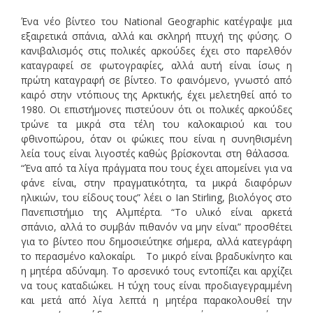
Ένα νέο βίντεο του Νational Geographic κατέγραψε μια
εξαιρετικά σπάνια, αλλά και σκληρή πτυχή της φύσης. O
κανιβαλισμός στις πολικές αρκούδες έχει στο παρελθόν
καταγραφεί σε φωτογραφίες, αλλά αυτή είναι ίσως η
πρώτη καταγραφή σε βίντεο. Το φαινόμενο, γνωστό από
καιρό στην ντόπιους της Αρκτικής, έχει μελετηθεί από το
1980. Οι επιστήμονες πιστεύουν ότι οι πολικές αρκούδες
τρώνε τα μικρά στα τέλη του καλοκαιριού και του
φθινοπώρου, όταν οι φώκιες που είναι η συνηθισμένη
λεία τους είναι λιγοστές καθώς βρίσκονται στη θάλασσα.
“Ένα από τα λίγα πράγματα που τους έχει απομείνει για να
φάνε είναι, στην πραγματικότητα, τα μικρά διαφόρων
ηλικιών, του είδους τους” λέει ο Ian Stirling, βιολόγος στο
Πανεπιστήμιο της Αλμπέρτα. “Το υλικό είναι αρκετά
σπάνιο, αλλά το συμβάν πιθανόν να μην είναι” προσθέτει
για το βίντεο που δημοσιεύτηκε σήμερα, αλλά κατεγράφη
το περασμένο καλοκαίρι. Το μικρό είναι βραδυκίνητο και
η μητέρα αδύναμη. Το αρσενικό τους εντοπίζει και αρχίζει
να τους καταδιώκει. Η τύχη τους είναι προδιαγεγραμμένη
και μετά από λίγα λεπτά η μητέρα παρακολουθεί την