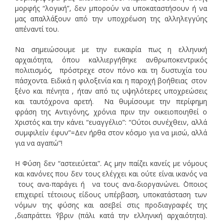
μορφής “λογική”, δεν μπορούν να υποκαταστήσουν ή να
μας απαλλάξουν από την υποχρέωση της αλληλεγγύης
απέναντί του.
Να σημειώσουμε με την ευκαιρία πως η ελληνική
αρχαιότητα, όπου καλλιεργήθηκε ανθρωποκεντρικός
πολιτισμός, πρόστρεχε στον πόνο και τη δυστυχία του
πάσχοντα. Ειδικά η φιλοξενία και η παροχή βοήθειας στον
ξένο και πένητα , ήταν από τις υψηλότερες υποχρεώσεις
και ταυτόχρονα αρετή. Να θυμίσουμε την περίφημη
φράση της Αντιγόνης, χρόνια πριν την οικειοποιηθεί ο
Χριστός και την κάνει “ευαγγέλιο”: “Ούτοι συνέχθειν, αλλά
συμφιλείν έφυν”=Δεν ήρθα στον κόσμο για να μισώ, αλλά
για να αγαπώ”!
Η Φύση δεν “αστειεύεται”. Ας μην παίζει κανείς με νόμους
και κανόνες που δεν τους ελέγχει και ούτε είναι ικανός να
τους ανα-παράγει ή να τους ανα-διοργανώνει. ΄Οποιος
επιχειρεί τέτοιους είδους υπέρβαση, υποκατάσταση των
νόμων της φύσης και ασεβεί στις προδιαγραφές της
,διαπράττει ΄Υβριν (πάλι κατά την ελληνική αρχαιότητα).