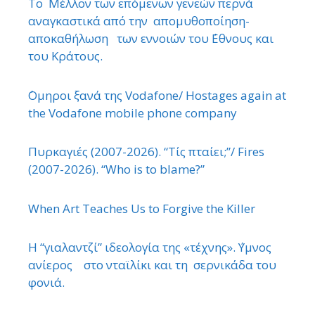
Το Μέλλον των επόμενων γενεών περνά
αναγκαστικά από την απομυθοποίηση-
αποκαθήλωση των εννοιών του ΄Εθνους και
του Κράτους.
΄Ομηροι ξανά της Vodafone/ Hostages again at
the Vodafone mobile phone company
Πυρκαγιές (2007-2026). “Τίς πταίει;”/ Fires
(2007-2026). “Who is to blame?”
When Art Teaches Us to Forgive the Killer
Η “γιαλαντζί” ιδεολογία της «τέχνης». ΄Υμνος
ανίερος στο νταϊλίκι και τη σερνικάδα του
φονιά.