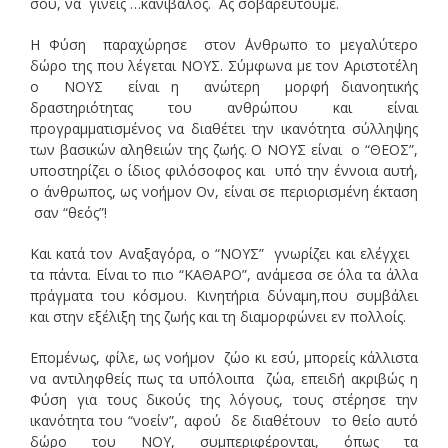
σου, να γίνεις …κανίβαλος. Ας σοβαρευτούμε.
Η Φύση παραχώρησε στον ΄Ανθρωπο το μεγαλύτερο
δώρο της που λέγεται ΝΟΥΣ. Σύμφωνα με τον Αριστοτέλη
o ΝΟΥΣ είναι η ανώτερη µορφή διανοητικής
δραστηριότητας του ανθρώπου και είναι
προγραμματισμένος να διαθέτει την ικανότητα σύλληψης
των βασικών αληθειών της ζωής. Ο ΝΟΥΣ είναι ο “ΘΕΟΣ”,
υποστηρίζει ο ίδιος φιλόσοφος και υπό την έννοια αυτή,
ο άνθρωπος, ως νοήμον Ον, είναι σε περιορισμένη έκταση
σαν “θεός”!
Και κατά τον Αναξαγόρα, ο “ΝΟΥΣ” γνωρίζει και ελέγχει
τα πάντα. Είναι το πιο “ΚΑΘΑΡΟ”, ανάμεσα σε όλα τα άλλα
πράγματα του κόσμου. Κινητήρια δύναμη,που συμβάλει
και στην εξέλιξη της ζωής και τη διαμορφώνει εν πολλοίς.
Επομένως, φίλε, ως νοήμον ζώο κι εσύ, μπορείς κάλλιστα
να αντιληφθείς πως τα υπόλοιπα ζώα, επειδή ακριβώς η
Φύση για τους δικούς της λόγους, τους στέρησε την
ικανότητα του “νοείν”, αφού δε διαθέτουν το θείο αυτό
δώρο του ΝΟΥ, συμπεριφέρονται, όπως τα