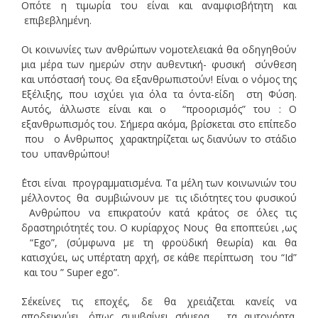
Οπότε η τιμωρία του είναι και αναμφισβήτητη και
επιβεβλημένη.
Οι κοινωνίες των ανθρώπων νομοτελειακά θα οδηγηθούν
μια μέρα των ημερών στην αυθεντική- φυσική σύνθεση
και υπόστασή τους. Θα εξανθρωπιστούν! Είναι ο νόμος της
Εξέλιξης, που ισχύει για όλα τα όντα-είδη στη Φύση.
Αυτός, άλλωστε είναι και ο “προορισμός” του : Ο
εξανθρωπισμός του. Σήμερα ακόμα, βρίσκεται στο επίπεδο
που ο ΄Ανθρωπος χαρακτηρίζεται ως διανύων το στάδιο
του υπανθρώπου!
΄Ετσι είναι προγραμματισμένα. Τα μέλη των κοινωνιών του
μέλλοντος θα συμβιώνουν με τις ιδιότητες του φυσικού
Ανθρώπου να επικρατούν κατά κράτος σε όλες τις
δραστηριότητές του. Ο κυρίαρχος Νους θα εποπτεύει ,ως
“Ego”, (σύμφωνα με τη φροϋδική θεωρία) και θα
κατισχύει, ως υπέρτατη αρχή, σε κάθε περίπτωση του “Ιd”
και του ” Super ego”.
Σ΄εκείνες τις εποχές, δε θα χρειάζεται κανείς να
αποδεικνύει, όπως συμβαίνει σήμερα, τα αυτονόητα.