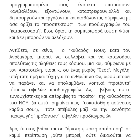
προγραμματισμένα τους ένστικτα επιτάσσουν.
Κανιβαλίζουν, εξοντώνουν, καταστρέφουν,αλλά και
δημιουργούν και εργάζονται και αισθάνονται, σύμφωνα με
όσα ορίζει το “προσπέκτους” των προδιαγραφών του
“κατασκευαστή”. ΄Ετσι, όρισε τη συμπεριφορά τους η Φύση
και δεν μπορούν να αλλάξουν.
Αντίθετα, σε σένα, ο “καθαρός” Νους, κατά τον
Αναξαγόρα, μπορεί να συλλάβει και να κατανοήσει
απολύτως τις αλήθειες τους κόσμου, μια και, σύμφωνα με
τον Αριστοτέλη, είσαι κι συ ένας μικρός “θεός”. Μεγάλη,
υπέρτατη τιμή και τύχη για το ανθρώπινο Ον, αφού μπορεί
να παράγει και να απολαμβάνει νοητικά “προϊόντα”
τέτοιων υψηλών προδιαγραφών. Αν, βέβαια, αυτο-
ευνουχίστηκες και απέρριψες το “πακέτο” της καθαρότητα
του ΝΟΥ (κι αυτό σημαίνει πως “εσκοτίσθη η ασύνετος
καρδία σου”), τότε απέβαλες μαζί και την ικανότητα
παραγωγής “προϊόντων” υψηλών προδιαγραφών.
΄Αρα, όποιος βρίσκεται σε “άριστη φυσική κατάσταση”, σε
καμιά περίπτωση ,ούτε μπορεί, ούτε δικαιούται να