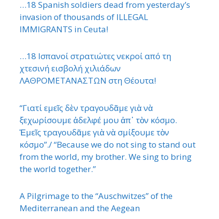
…18 Spanish soldiers dead from yesterday’s
invasion of thousands of ILLEGAL
IMMIGRANTS in Ceuta!
…18 Ισπανοί στρατιώτες νεκροί από τη
χτεσινή εισβολή χιλιάδων
ΛΑΘΡΟΜΕΤΑΝΑΣΤΩΝ στη Θέουτα!
“Γιατί εμεῖς δὲν τραγουδᾶμε γιὰ νὰ
ξεχωρίσουμε ἀδελφέ μου ἀπ᾿ τὸν κόσμο.
Ἐμεῖς τραγουδᾶμε γιὰ νὰ σμίξουμε τὸν
κόσμο”./ “Because we do not sing to stand out
from the world, my brother. We sing to bring
the world together.”
A Pilgrimage to the “Auschwitzes” of the
Mediterranean and the Aegean