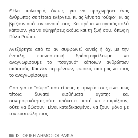
Θέλει παλικαριά, όντως, για να προχωρήσει ένας
άνθρωπος σε τέτοια ενέργεια. Κι ας λένε τα “ούφο”, κι ας
βρίζουν από τον καναπέ τους. Και πρέπει να αγαπάς πολύ
κάποιον, για να αψηφήσεις ακόμα και τη ζωή σου, όπως η
Πόλα Ρούπα.
Ανεξάρτητα από το αν συμφωνεί κανείς ή όχι με την
ένοπλη, επαναστατική δράση,οφείλουμε να
αναγνωρίσουμε το “τσαγανό” κάποιων ανθρώπων
απ΄αυτούς. Και δεν περιμένουν, φυσικά, από μας να τους
το αναγνωρίσουμε.
΄Οσο για τα “ούφο” που είπαμε, η τιμωρία τους είναι πως
τέτοια δυνατά αισθήματα αγάπης και
συντροφικότητας,ούτε πρόκειται ποτέ να εισπράξουν,
ούτε να δώσουν. Είναι καταδικασμένοι να ζουν μόνο με
τον εαυτούλη τους.
Κατηγορίες
ΙΣΤΟΡΙΚΗ ΔΗΜΟΣΙΟΓΡΑΦΙΑ