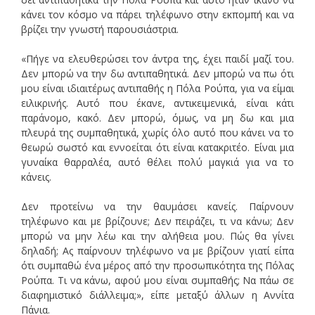
κάνει τον κόσμο να πάρει τηλέφωνο στην εκπομπή και να
βρίζει την γνωστή παρουσιάστρια.
«Πήγε να ελευθερώσει τον άντρα της, έχει παιδί μαζί του.
Δεν μπορώ να την δω αντιπαθητικά. Δεν μπορώ να πω ότι
μου είναι ιδιαιτέρως αντιπαθής η Πόλα Ρούπα, για να είμαι
ειλικρινής. Αυτό που έκανε, αντικειμενικά, είναι κάτι
παράνομο, κακό. Δεν μπορώ, όμως, να μη δω και μια
πλευρά της συμπαθητικά, χωρίς όλο αυτό που κάνει να το
θεωρώ σωστό και εννοείται ότι είναι κατακριτέο. Είναι μια
γυναίκα θαρραλέα, αυτό θέλει πολύ μαγκιά για να το
κάνεις.
Δεν προτείνω να την θαυμάσει κανείς. Παίρνουν
τηλέφωνο και με βρίζουνε; Δεν πειράζει, τι να κάνω; Δεν
μπορώ να μην λέω και την αλήθεια μου. Πώς θα γίνει
δηλαδή; Ας παίρνουν τηλέφωνο να με βρίζουν γιατί είπα
ότι συμπαθώ ένα μέρος από την προσωπικότητα της Πόλας
Ρούπα. Τι να κάνω, αφού μου είναι συμπαθής; Να πάω σε
διαφημιστικό διάλλειμα;», είπε μεταξύ άλλων η Αννίτα
Πάνια.