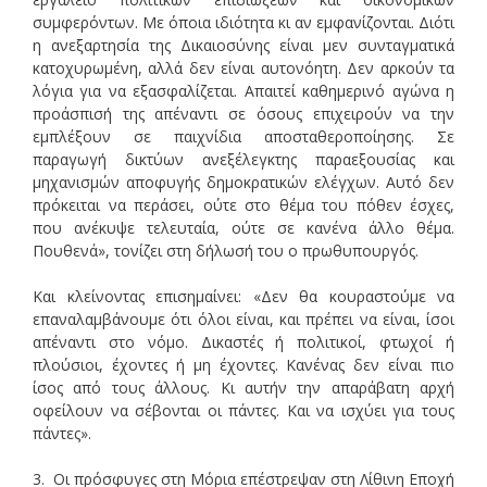
συμφερόντων. Με όποια ιδιότητα κι αν εμφανίζονται. Διότι
η ανεξαρτησία της Δικαιοσύνης είναι μεν συνταγματικά
κατοχυρωμένη, αλλά δεν είναι αυτονόητη. Δεν αρκούν τα
λόγια για να εξασφαλίζεται. Απαιτεί καθημερινό αγώνα η
προάσπισή της απέναντι σε όσους επιχειρούν να την
εμπλέξουν σε παιχνίδια αποσταθεροποίησης. Σε
παραγωγή δικτύων ανεξέλεγκτης παραεξουσίας και
μηχανισμών αποφυγής δημοκρατικών ελέγχων. Αυτό δεν
πρόκειται να περάσει, ούτε στο θέμα του πόθεν έσχες,
που ανέκυψε τελευταία, ούτε σε κανένα άλλο θέμα.
Πουθενά», τονίζει στη δήλωσή του ο πρωθυπουργός.
Και κλείνοντας επισημαίνει: «Δεν θα κουραστούμε να
επαναλαμβάνουμε ότι όλοι είναι, και πρέπει να είναι, ίσοι
απέναντι στο νόμο. Δικαστές ή πολιτικοί, φτωχοί ή
πλούσιοι, έχοντες ή μη έχοντες. Κανένας δεν είναι πιο
ίσος από τους άλλους. Κι αυτήν την απαράβατη αρχή
οφείλουν να σέβονται οι πάντες. Και να ισχύει για τους
πάντες».
3. Οι πρόσφυγες στη Μόρια επέστρεψαν στη Λίθινη Εποχή