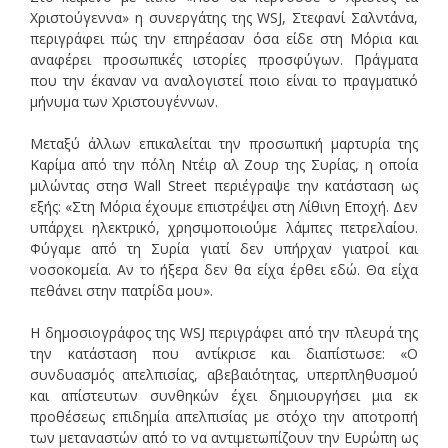
Χριστούγεννα» η συνεργάτης της WSJ, Στεφανί Σαλντάνα,
περιγράφει πώς την επηρέασαν όσα είδε στη Μόρια και
αναφέρει προσωπικές ιστορίες προσφύγων. Πράγματα
που την έκαναν να αναλογιστεί ποιο είναι το πραγματικό
μήνυμα των Χριστουγέννων.
Μεταξύ άλλων επικαλείται την προσωπική μαρτυρία της
Καρίμα από την πόλη Ντέιρ αλ Ζουρ της Συρίας, η οποία
μιλώντας στησ Wall Street περιέγραψε την κατάσταση ως
εξής: «Στη Μόρια έχουμε επιστρέψει στη Λίθινη Εποχή. Δεν
υπάρχει ηλεκτρικό, χρησιμοποιούμε λάμπες πετρελαίου.
Φύγαμε από τη Συρία γιατί δεν υπήρχαν γιατροί και
νοσοκομεία. Αν το ήξερα δεν θα είχα έρθει εδώ. Θα είχα
πεθάνει στην πατρίδα μου».
Η δημοσιογράφος της WSJ περιγράφει από την πλευρά της
την κατάσταση που αντίκρισε και διαπίστωσε: «Ο
συνδυασμός απελπισίας, αβεβαιότητας, υπερπληθυσμού
και απίστευτων συνθηκών έχει δημιουργήσει μια εκ
προθέσεως επιδημία απελπισίας με στόχο την αποτροπή
των μεταναστών από το να αντιμετωπίζουν την Ευρώπη ως