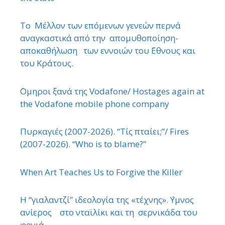
Το Μέλλον των επόμενων γενεών περνά
αναγκαστικά από την απομυθοποίηση-
αποκαθήλωση των εννοιών του ΄Εθνους και
του Κράτους.
΄Ομηροι ξανά της Vodafone/ Hostages again at
the Vodafone mobile phone company
Πυρκαγιές (2007-2026). “Τίς πταίει;”/ Fires
(2007-2026). “Who is to blame?”
When Art Teaches Us to Forgive the Killer
Η “γιαλαντζί” ιδεολογία της «τέχνης». ΄Υμνος
ανίερος στο νταϊλίκι και τη σερνικάδα του
φονιά.