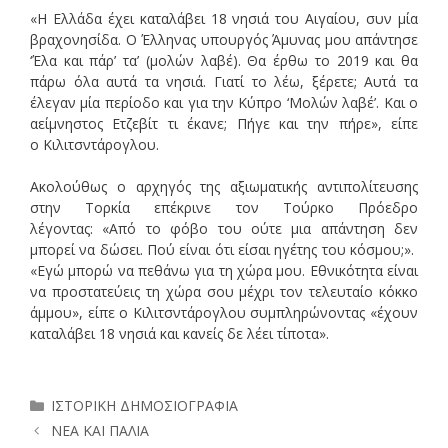
«Η Ελλάδα έχει καταλάβει 18 νησιά του Αιγαίου, συν μία
βραχονησίδα. Ο Έλληνας υπουργός Άμυνας μου απάντησε
‘Έλα και πάρ’ τα’ (μολών λαβέ). Θα έρθω το 2019 και θα
πάρω όλα αυτά τα νησιά. Γιατί το λέω, ξέρετε; Αυτά τα
έλεγαν μία περίοδο και για την Κύπρο ‘Μολών λαβέ’. Και ο
αείμνηστος Ετζεβίτ τι έκανε; Πήγε και την πήρε», είπε
ο Κιλιτσντάρογλου.
Ακολούθως ο αρχηγός της αξιωματικής αντιπολίτευσης
στην Τορκία επέκρινε τον Τούρκο Πρόεδρο
λέγοντας: «Από το φόβο του ούτε μια απάντηση δεν
μπορεί να δώσει. Πού είναι ότι είσαι ηγέτης του κόσμου;».
«Εγώ μπορώ να πεθάνω για τη χώρα μου. Εθνικότητα είναι
να προστατεύεις τη χώρα σου μέχρι τον τελευταίο κόκκο
άμμου», είπε ο Κιλιτσντάρογλου συμπληρώνοντας «έχουν
καταλάβει 18 νησιά και κανείς δε λέει τίποτα».
Κατηγορίες
ΙΣΤΟΡΙΚΗ ΔΗΜΟΣΙΟΓΡΑΦΙΑ
ΝΕΑ ΚΑΙ ΠΑΛΙΑ