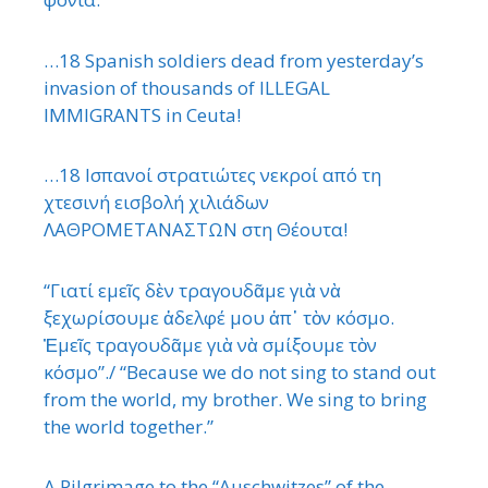
…18 Spanish soldiers dead from yesterday’s
invasion of thousands of ILLEGAL
IMMIGRANTS in Ceuta!
…18 Ισπανοί στρατιώτες νεκροί από τη
χτεσινή εισβολή χιλιάδων
ΛΑΘΡΟΜΕΤΑΝΑΣΤΩΝ στη Θέουτα!
“Γιατί εμεῖς δὲν τραγουδᾶμε γιὰ νὰ
ξεχωρίσουμε ἀδελφέ μου ἀπ᾿ τὸν κόσμο.
Ἐμεῖς τραγουδᾶμε γιὰ νὰ σμίξουμε τὸν
κόσμο”./ “Because we do not sing to stand out
from the world, my brother. We sing to bring
the world together.”
A Pilgrimage to the “Auschwitzes” of the