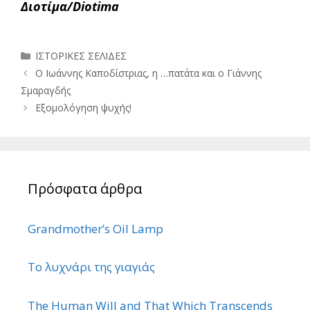
Διοτίμα/Diotima
Κατηγορίες
ΙΣΤΟΡΙΚΕΣ ΣΕΛΙΔΕΣ
Ο Ιωάννης Καποδίστριας, η …πατάτα και ο Γιάννης
Σμαραγδής
Εξομολόγηση ψυχής!
Πρόσφατα άρθρα
Grandmother’s Oil Lamp
Το λυχνάρι της γιαγιάς
The Human Will and That Which Transcends