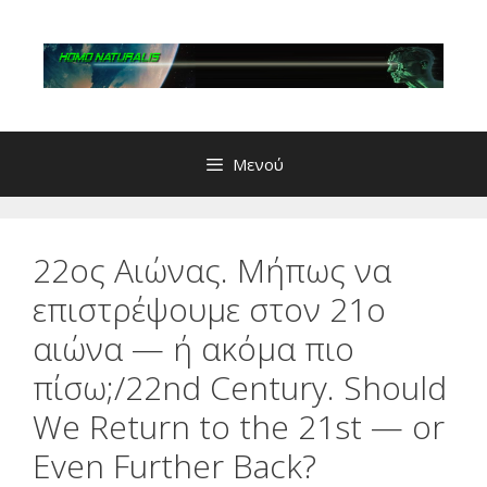
Μετάβαση
σε
περιεχόμενο
Μενού
22ος Αιώνας. Μήπως να
επιστρέψουμε στον 21ο
αιώνα — ή ακόμα πιο
πίσω;/22nd Century. Should
We Return to the 21st — or
Even Further Back?