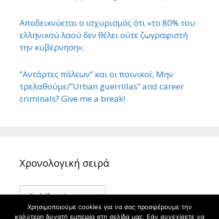
Αποδεικνύεται ο ισχυρισμός ότι «το 80% του
ελληνικού λαού δεν θέλει ούτε ζωγραφιστή
την κυβέρνηση»;
“Αντάρτες πόλεων” και οι ποινικοί; Μην
τρελαθούμε/”Urban guerrillas” and career
criminals? Give me a break!
Χρονολογική σειρά
Χρονολογική
σειρά
Χρησιμοποιούμε cookies για να σας προσφέρουμε την
καλύτερη δυνατή εμπειρία στη σελίδα μας. Εάν συνεχίσετε να