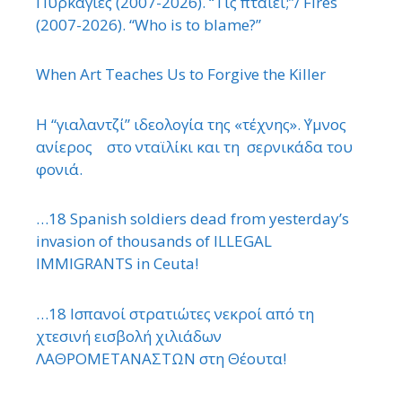
Πυρκαγιές (2007-2026). “Τίς πταίει;”/ Fires
(2007-2026). “Who is to blame?”
When Art Teaches Us to Forgive the Killer
Η “γιαλαντζί” ιδεολογία της «τέχνης». ΄Υμνος
ανίερος στο νταϊλίκι και τη σερνικάδα του
φονιά.
…18 Spanish soldiers dead from yesterday’s
invasion of thousands of ILLEGAL
IMMIGRANTS in Ceuta!
…18 Ισπανοί στρατιώτες νεκροί από τη
χτεσινή εισβολή χιλιάδων
ΛΑΘΡΟΜΕΤΑΝΑΣΤΩΝ στη Θέουτα!