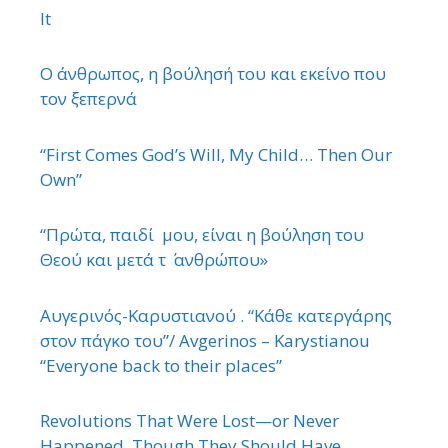
It
Ο άνθρωπος, η βούλησή του και εκείνο που
τον ξεπερνά
“First Comes God’s Will, My Child… Then Our
Own”
“Πρώτα, παιδί μου, είναι η βούληση του
Θεού και μετά τ ΄ ανθρώπου»
Αυγερινός-Καρυστιανού . “Κάθε κατεργάρης
στον πάγκο του”/ Avgerinos – Karystianou
“Εveryone back to their places”
Revolutions That Were Lost—or Never
Happened, Though They Should Have