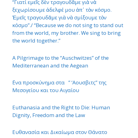
“Γιατί εμεῖς δὲν τραγουδᾶμε γιὰ νὰ
ξεχωρίσουμε ἀδελφέ μου ἀπ᾿ τὸν κόσμο.
Ἐμεῖς τραγουδᾶμε γιὰ νὰ σμίξουμε τὸν
κόσμο”./ “Because we do not sing to stand out
from the world, my brother. We sing to bring
the world together.”
A Pilgrimage to the “Auschwitzes” of the
Mediterranean and the Aegean
΄Ενα προσκύνημα στα ” ‘Αουσβιτς” της
Μεσογείου και του Αιγαίου
Euthanasia and the Right to Die: Human
Dignity, Freedom and the Law
Ευθανασία και Δικαίωμα στον Θάνατο