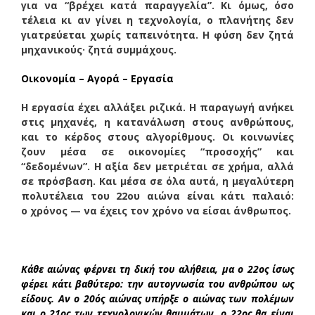
για να “βρέχει κατά παραγγελία”. Κι όμως, όσο
τέλεια κι αν γίνει η τεχνολογία, ο πλανήτης δεν
γιατρεύεται χωρίς ταπεινότητα. Η φύση δεν ζητά
μηχανικούς· ζητά συμμάχους.
Οικονομία – Αγορά – Εργασία
Η εργασία έχει αλλάξει ριζικά. Η παραγωγή ανήκει
στις μηχανές, η κατανάλωση στους ανθρώπους,
και το κέρδος στους αλγορίθμους. Οι κοινωνίες
ζουν μέσα σε οικονομίες “προσοχής” και
“δεδομένων”. Η αξία δεν μετριέται σε χρήμα, αλλά
σε πρόσβαση. Και μέσα σε όλα αυτά, η μεγαλύτερη
πολυτέλεια του 22ου αιώνα είναι κάτι παλαιό:
ο χρόνος — να έχεις τον χρόνο να είσαι άνθρωπος.
Κάθε αιώνας φέρνει τη δική του αλήθεια, μα ο 22ος ίσως
φέρει κάτι βαθύτερο: την αυτογνωσία του ανθρώπου ως
είδους. Αν ο 20ός αιώνας υπήρξε ο αιώνας των πολέμων
και ο 21ος των τεχνολογικών θαυμάτων, ο 22ος θα είναι