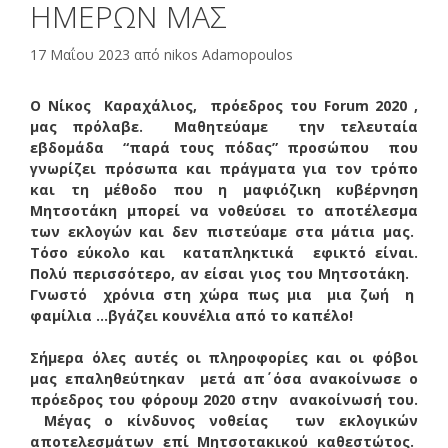
ΗΜΕΡΩΝ ΜΑΣ
17 Μαΐου 2023
από
nikos Adamopoulos
Ο Νίκος
Καραχάλιος,
πρόεδρος του
Forum
2020 ,
μας πρόλαβε.
Μαθητεύαμε
την τελευταία
εβδομάδα
“παρά τους πόδας” προσώπου
που
γνωρίζει πρόσωπα και πράγματα για τον τρόπο
και τη μέθοδο που η μαφιόζικη κυβέρνηση
Μητσοτάκη μπορεί να νοθεύσει το αποτέλεσμα
των εκλογών και δεν πιστεύαμε στα μάτια μας.
Τόσο εύκολο και
καταπληκτικά
εφικτό είναι.
Πολύ περισσότερο, αν είσαι γιος του Μητσοτάκη.
Γνωστό χρόνια στη χώρα πως μια μια ζωή η
φαμίλια …βγάζει κουνέλια από το καπέλο!
Σήμερα όλες αυτές οι πληροφορίες και οι φόβοι
μας επαληθεύτηκαν μετά απ΄ όσα ανακοίνωσε ο
πρόεδρος του φόρουμ 2020 στην ανακοίνωσή του.
Μέγας ο κίνδυνος νοθείας των εκλογικών
αποτελεσμάτων επί Μητσοτακικού καθεστώτος.