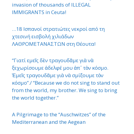
invasion of thousands of ILLEGAL
IMMIGRANTS in Ceuta!
…18 Ισπανοί στρατιώτες νεκροί από τη
χτεσινή εισβολή χιλιάδων
ΛΑΘΡΟΜΕΤΑΝΑΣΤΩΝ στη Θέουτα!
“Γιατί εμεῖς δὲν τραγουδᾶμε γιὰ νὰ
ξεχωρίσουμε ἀδελφέ μου ἀπ᾿ τὸν κόσμο.
Ἐμεῖς τραγουδᾶμε γιὰ νὰ σμίξουμε τὸν
κόσμο”./ “Because we do not sing to stand out
from the world, my brother. We sing to bring
the world together.”
A Pilgrimage to the “Auschwitzes” of the
Mediterranean and the Aegean