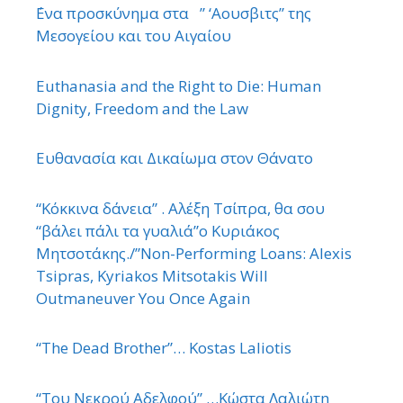
΄Ενα προσκύνημα στα ” ‘Αουσβιτς” της
Μεσογείου και του Αιγαίου
Euthanasia and the Right to Die: Human
Dignity, Freedom and the Law
Ευθανασία και Δικαίωμα στον Θάνατο
“Κόκκινα δάνεια” . Αλέξη Τσίπρα, θα σου
“βάλει πάλι τα γυαλιά”ο Κυριάκος
Μητσοτάκης./”Non-Performing Loans: Alexis
Tsipras, Kyriakos Mitsotakis Will
Outmaneuver You Once Again
“The Dead Brother”… Kostas Laliotis
“Του Νεκρού Αδελφού” …Κώστα Λαλιώτη