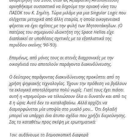
αρνηθήκαμε ουσιαστικά να δεχούμε την οριακή νίκη του
ΠΑΣΟΚ του Κ. Σημίτη. Τώρα μιλάμε για μια Singular Logic που
ελέγχεται μετοχικά από άλλη εταιρία, η οποία οικογενειακά
φέρεται να έχει σχέσεις με την φυλή των Μητσοτάκηδων. (Ο
πατέρας του σημερινού ιδιοκτήτη της Space Hellas είχε
διαπλακεί σε υποθέσεις σχετικές με τα εξοπλιστικά της
περιόδου εκείνης ’90-’93).
Επομένως, από μόνες τους οι στενές διαχρονικές με την
οικογένειά του αποτελούν παράγοντα διακινδύνευσης.
Ο δεύτερος παράγοντας διακινδύνευσης προκύπτει από τη
χρήση ψηφιακής τεχνολογίας. Έχουν την πρόθεση να βγάλουν
τα εκλογικά αποτελέσματα πολύ νωρίς. Γιατί τους έχει πιάσει
αυτή η «πρεμούρα» να τελειώσουν όλα ει δυνατόν και από τις
8 η ώρα; Αυτό δεν το καταλαβαίνω. Αλλά αρχίζει να
διαμορφώνεται μία υποψία στο μυαλό μου… Ότι δηλαδή
μπορεί να υπάρχει ένα άτυπο σχέδιο που χρήζει διερεύνησης.
Σας το καταθέτω προς σκέψη με ερωτηματικά:
1ον: αυξάνουμε τη δημοσκοπική διαφορά