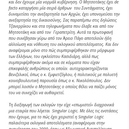
και δεν έχουμε μία νορμάλ κυβέρνηση. Ο Μητσοτάκης έχει de
facto καταργήσει μία σειρά άρθρων του Συντάγματος, έχει
δυναμιτίσει την ανεξαρτησία των Αρχών, έχει υπονομεύσει την
ανεξαρτησία της δικαιοσύνης. Σας παραπέμπω στις δηλώσεις
Τζανερρίκου και στα τηλεφωνήματα που έλαβε και από τον
Μητσοτάκη και από τον Γεραπετρίτη. Αυτά τα πρωτοφανή
που συνέβησαν γύρω από τον Άρειο Πάγο αποτελούν ήδη
αλλοίωση και νόθευση του εκλογικού αποτελέσματος. Και δεν
αναφέρομαι μόνο στο πώς συμπεριφέρθηκαν στο μόρφωμα
των Ελλήνων, του εγκλείστου Κασιδιάρη, αλλά πως
συμπεριφέρθηκαν ακόμα και σε κόμματα που είχαν
επικεφαλής ανθρώπους οι οποίοι αυτοχαρακτηρίζονται
Βενιζελικοί, όπως ο κ. Εμφιετζόγλου, ή πολιτικούς με πολυετή
κοινοβουλευτική παρουσία όπως ο κ. Νικολόπουλος. Δεν
μπορεί λοιπόν ο Μητσοτάκης ο οποίος θέλει να παίζει μόνος
του να συνεχίζει να αυθαιρετεί.
Τη διεξαγωγή των εκλογών την είχε «επωμιστεί» διαχρονικά
μια εταιρία που λέγεται Singular Logic. Με όλες τις ενστάσεις
που έχουμε, για το πώς έχει χειριστεί η Singular Logic
παλαιότερα εκλογικά αποτελέσματα (αναφέρομαι στην
αναμέτρηση του 2000, όταν ως Αξιωματική Αντιπολίτευση