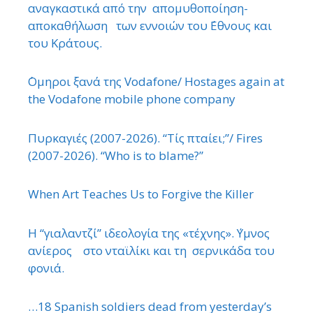
αναγκαστικά από την απομυθοποίηση-
αποκαθήλωση των εννοιών του ΄Εθνους και
του Κράτους.
΄Ομηροι ξανά της Vodafone/ Hostages again at
the Vodafone mobile phone company
Πυρκαγιές (2007-2026). “Τίς πταίει;”/ Fires
(2007-2026). “Who is to blame?”
When Art Teaches Us to Forgive the Killer
Η “γιαλαντζί” ιδεολογία της «τέχνης». ΄Υμνος
ανίερος στο νταϊλίκι και τη σερνικάδα του
φονιά.
…18 Spanish soldiers dead from yesterday’s