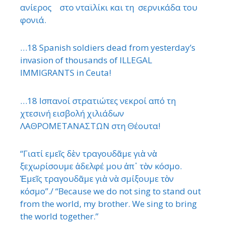
ανίερος στο νταϊλίκι και τη σερνικάδα του
φονιά.
…18 Spanish soldiers dead from yesterday’s
invasion of thousands of ILLEGAL
IMMIGRANTS in Ceuta!
…18 Ισπανοί στρατιώτες νεκροί από τη
χτεσινή εισβολή χιλιάδων
ΛΑΘΡΟΜΕΤΑΝΑΣΤΩΝ στη Θέουτα!
“Γιατί εμεῖς δὲν τραγουδᾶμε γιὰ νὰ
ξεχωρίσουμε ἀδελφέ μου ἀπ᾿ τὸν κόσμο.
Ἐμεῖς τραγουδᾶμε γιὰ νὰ σμίξουμε τὸν
κόσμο”./ “Because we do not sing to stand out
from the world, my brother. We sing to bring
the world together.”