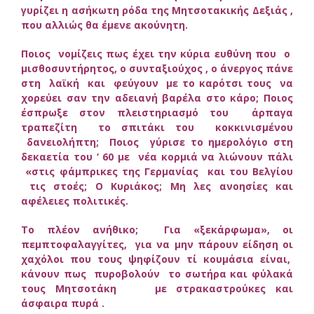
γυρίζει η ασήκωτη ρόδα της Μητσοτακικής Δεξιάς ,
που αλλιώς θα έμενε ακούνητη.
Ποιος νομίζεις πως έχει την κύρια ευθύνη που ο
μισθοσυντήρητος, ο συνταξιούχος , ο άνεργος πάνε
στη λαϊκή και φεύγουν με το καρότσι τους να
χορεύει σαν την αδειανή βαρέλα στο κάρο; Ποιος
έσπρωξε στον πλειστηριασμό του άρπαγα
τραπεζίτη το σπιτάκι του κοκκινισμένου
δανειολήπτη; Ποιος γύρισε το ημερολόγιο στη
δεκαετία του ‘ 60 με νέα κορμιά να λιώνουν πάλι
«στις φάμπρικες της Γερμανίας και του Βελγίου
τις στοές; Ο Κυριάκος; Μη λες ανοησίες και
αφέλειες πολιτικές.
Το πλέον ανήθικο; Για «ξεκάρφωμα», οι
πεμπτοφαλαγγίτες, για να μην πάρουν είδηση οι
χαχόλοι που τους ψηφίζουν τί κουμάσια είναι,
κάνουν πως πυροβολούν το σωτήρα και φύλακά
τους Μητσοτάκη με στρακαστρούκες και
άσφαιρα πυρά .