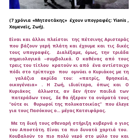
(7 χρόνια «Μητσοτάκης» έχουν υπογραφές: Yianis ,
Χαμενεϊς, Zωή).
Είναι και άλλοι πλείστοι της πέτσινης Αριστεράς
που βάζουν γερή πλάτη και έχουμε και τις δικές
τους υπογραφές. Διαλέξαμε, όμως, την τριάδα
σημειολογικά –συμβολικά. Ο καθένας από τους
τρεις του τίτλου κρατούν κι από ένα αντίστοιχο
πόδι στο τρίπτυχο που ομνύει ο Κυριάκος με τη
γαλάζια ακρίδα του: «πατρίς, θρησκεία,
οικογένεια» . Η Ζωή, ιδιαίτερα, όπως και Ο
Κυριάκος άλλωστε, αν δεν ήταν παιδιά των
πατεράδων τους, δε θα ήξεραν τα ονόματά τους
“ούτε οι θυρωροί της πολυκατοικίας” που έλεγε
για τους Πασόκους ο… μέγας Κατσιφάρας.
Με τη δική τους σθεναρή στήριξη κυβερνά ο γιος
του Αποστάτη. Είναι τα πιο δυνατά χαρτιά του.
Κουβαλούν το πιο πολύ νερό στο μύλο του και