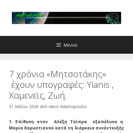
Μετάβαση
σε
περιεχόμενο
Μενού
7 χρόνια «Μητσοτάκης»
έχουν υπογραφές: Yianis ,
Χαμενεϊς, Zωή.
31 Μαΐου 2026
από
nikos Adamopoulos
1. Επίθεση στον Αλέξη Τσίπρα εξαπέλυσε η
Μαρία Καρυστιανού κατά τη διάρκεια συνέντευξής